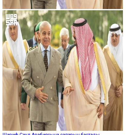
Шариф Сауд Арабиясына сапарын бастады