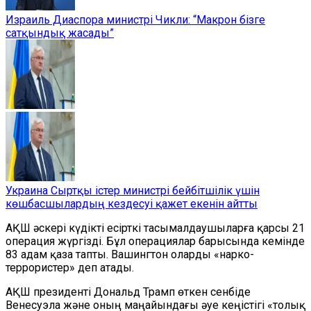
Израиль Диаспора министрі Чикли: “Макрон бізге
сатқындық жасады”
Украина Сыртқы істер министрі бейбітшілік үшін
көшбасшылардың кездесуі қажет екенін айтты
АҚШ әскері күдікті есірткі тасымалдаушыларға қарсы 21
операция жүргізді. Бұл операциялар барысында кемінде
83 адам қаза тапты. Вашингтон оларды «нарко-
террористер» деп атады.
АҚШ президенті Дональд Трамп өткен сенбіде
Венесуэла және оның маңайындағы әуе кеңістігі «толық