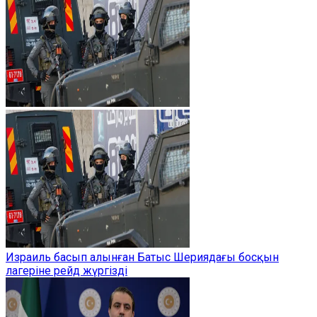
Израиль басып алынған Батыс Шериядағы босқын
лагеріне рейд жүргізді