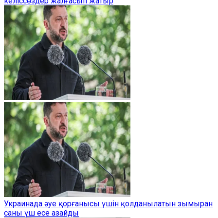
келіссөздер жалғасып жатыр
Украинада әуе қорғанысы үшін қолданылатын зымыран
саны үш есе азайды