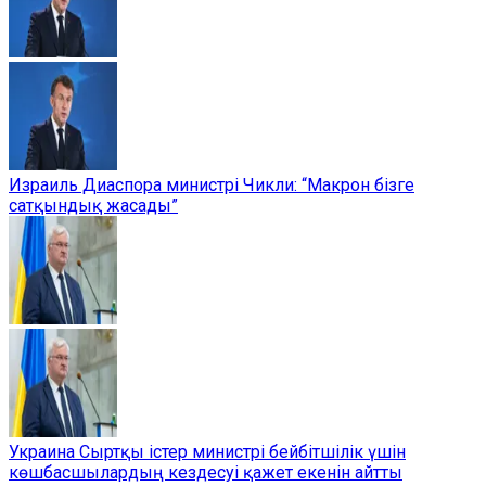
Израиль Диаспора министрі Чикли: “Макрон бізге
сатқындық жасады”
Украина Сыртқы істер министрі бейбітшілік үшін
көшбасшылардың кездесуі қажет екенін айтты