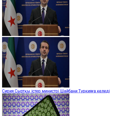
Сирия Сыртқы істер министрі Шайбани Түркияға келеді