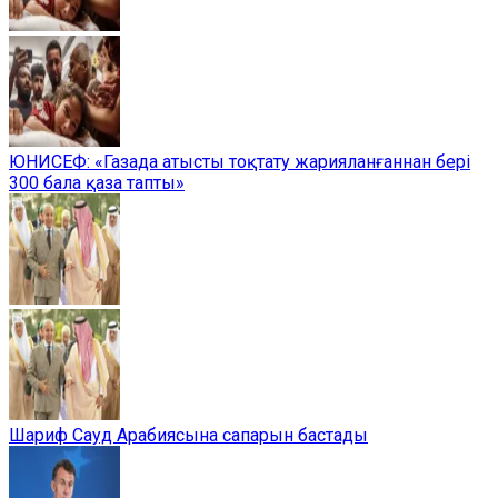
ЮНИСЕФ: «Газада атысты тоқтату жарияланғаннан бері
300 бала қаза тапты»
Шариф Сауд Арабиясына сапарын бастады