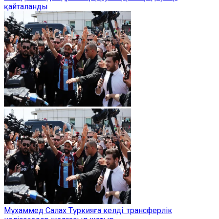
қайталанды
Мұхаммед Салах Түркияға келді: трансферлік