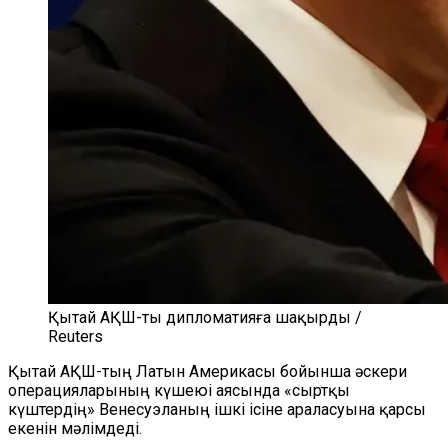
Қытай АҚШ-ты дипломатияға шақырды /
Reuters
Қытай АҚШ-тың Латын Америкасы бойынша әскери
операцияларының күшеюі аясында «сыртқы
күштердің» Венесуэланың ішкі ісіне араласуына қарсы
екенін мәлімдеді.