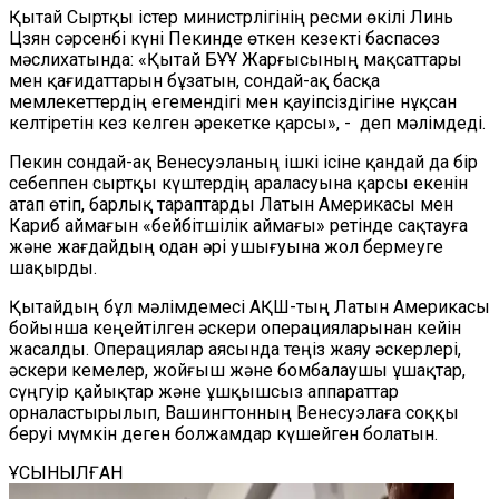
Қытай Сыртқы істер министрлігінің ресми өкілі Линь
Цзян сәрсенбі күні Пекинде өткен кезекті баспасөз
мәслихатында: «Қытай БҰҰ Жарғысының мақсаттары
мен қағидаттарын бұзатын, сондай-ақ басқа
мемлекеттердің егемендігі мен қауіпсіздігіне нұқсан
келтіретін кез келген әрекетке қарсы», - деп мәлімдеді.
Пекин сондай-ақ Венесуэланың ішкі ісіне қандай да бір
себеппен сыртқы күштердің араласуына қарсы екенін
атап өтіп, барлық тараптарды Латын Америкасы мен
Кариб аймағын «бейбітшілік аймағы» ретінде сақтауға
және жағдайдың одан әрі ушығуына жол бермеуге
шақырды.
Қытайдың бұл мәлімдемесі АҚШ-тың Латын Америкасы
бойынша кеңейтілген әскери операцияларынан кейін
жасалды. Операциялар аясында теңіз жаяу әскерлері,
әскери кемелер, жойғыш және бомбалаушы ұшақтар,
сүңгуір қайықтар және ұшқышсыз аппараттар
орналастырылып, Вашингтонның Венесуэлаға соққы
беруі мүмкін деген болжамдар күшейген болатын.
ҰСЫНЫЛҒАН