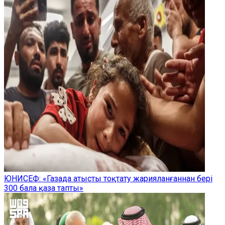
ЮНИСЕФ: «Газада атысты тоқтату жарияланғаннан бері
300 бала қаза тапты»