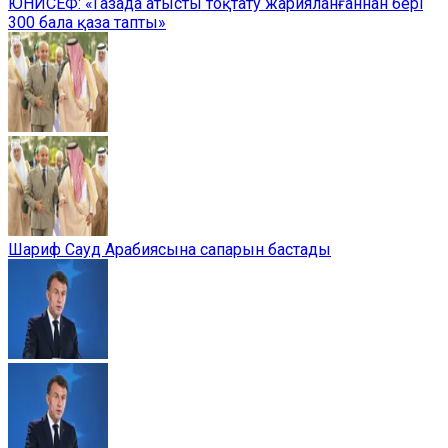
ЮНИСЕФ: «Газада атысты тоқтату жарияланғаннан бері
300 бала қаза тапты»
Шариф Сауд Арабиясына сапарын бастады