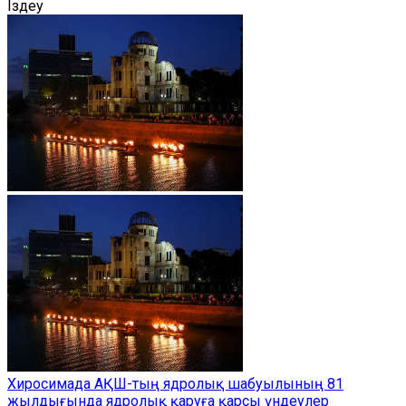
Іздеу
Хиросимада АҚШ-тың ядролық шабуылының 81
жылдығында ядролық қаруға қарсы үндеулер