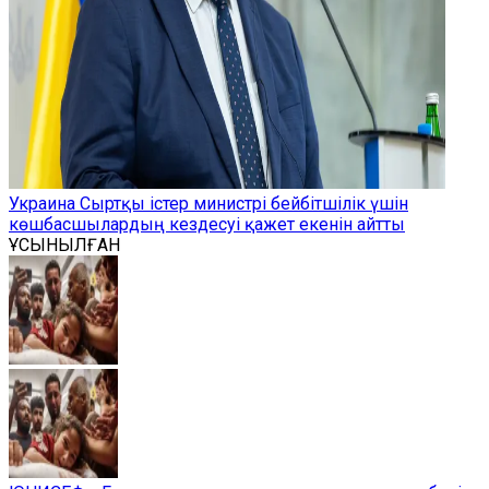
Украина Сыртқы істер министрі бейбітшілік үшін
көшбасшылардың кездесуі қажет екенін айтты
ҰСЫНЫЛҒАН