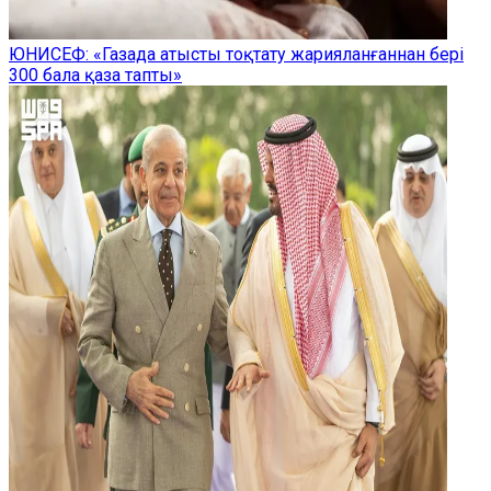
ЮНИСЕФ: «Газада атысты тоқтату жарияланғаннан бері
300 бала қаза тапты»