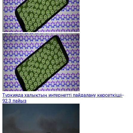
Түркияда халықтың интернетті пайдалану көрсеткіші ̶
92,3 пайыз