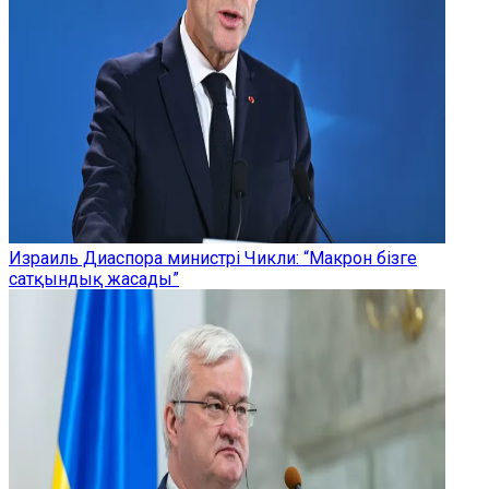
Израиль Диаспора министрі Чикли: “Макрон бізге
сатқындық жасады”