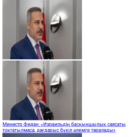
Министр Фидан: «Израильдің басқыншылық саясаты
тоқтатылмаса, дағдарыс бүкіл әлемге таралады»