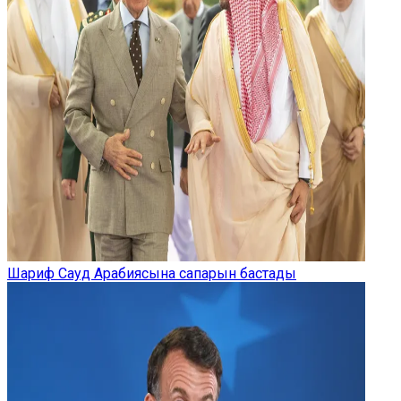
Шариф Сауд Арабиясына сапарын бастады