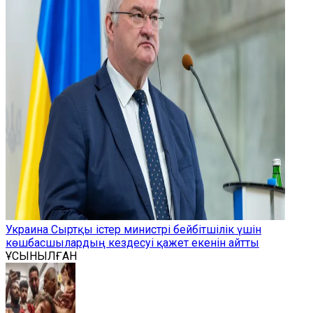
Украина Сыртқы істер министрі бейбітшілік үшін
көшбасшылардың кездесуі қажет екенін айтты
ҰСЫНЫЛҒАН