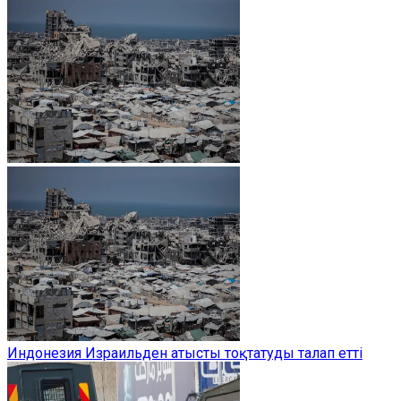
Индонезия Израильден атысты тоқтатуды талап етті