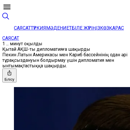
САЯСАТ
ТҮРКИЯ
МӘДЕНИЕТ
БІЛЕ ЖҮРІҢІЗ
КӨЗҚАРАС
САЯСАТ
1 ... минут оқылды
Қытай АҚШ-ты дипломатияға шақырды
Пекин Латын Америкасы мен Кариб бассейнінің одан әрі
тұрақсыздануын болдырмау үшін дипломатия мен
ынтымақтастыққа шақырды.
Бөлісу