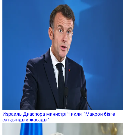
Израиль Диаспора министрі Чикли: “Макрон бізге
сатқындық жасады”