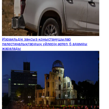
Израильдік заңсыз қоныстанушылар
палестиналықтардың үйлерін өртеп, 6 адамды
жаралады