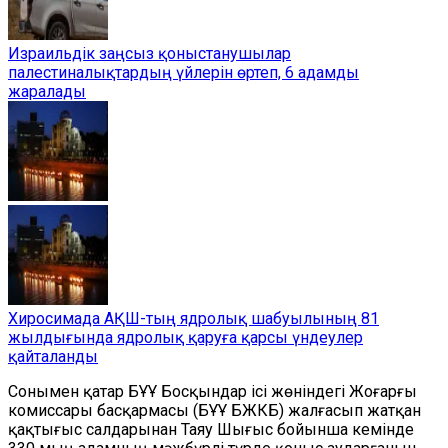
Израильдік заңсыз қоныстанушылар
палестиналықтардың үйлерін өртеп, 6 адамды
жаралады
Хиросимада АҚШ-тың ядролық шабуылының 81
жылдығында ядролық қаруға қарсы үндеулер
қайталанды
Сонымен қатар
БҰҰ
Босқындар ісі жөніндегі Жоғарғы
комиссары басқармасы (БҰҰ БЖКБ) жалғасып жатқан
қақтығыс салдарынан Таяу Шығыс бойынша кемінде