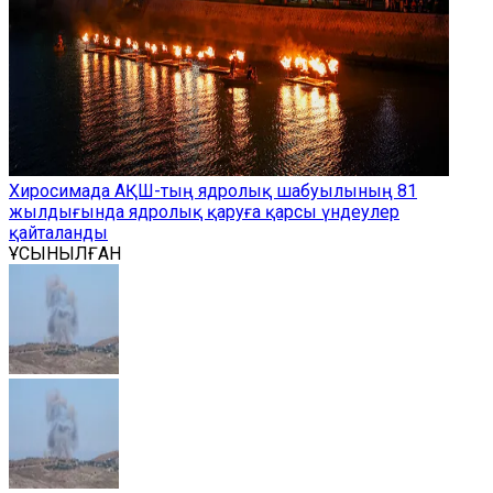
Хиросимада АҚШ-тың ядролық шабуылының 81
жылдығында ядролық қаруға қарсы үндеулер
қайталанды
ҰСЫНЫЛҒАН