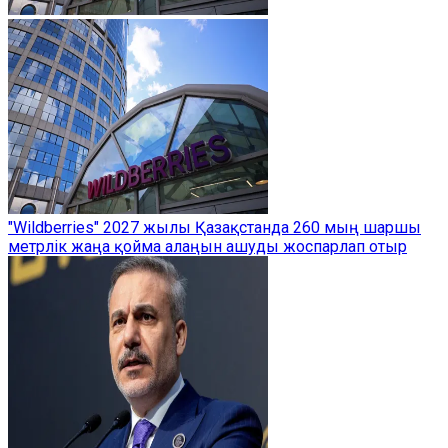
"Wildberries" 2027 жылы Қазақстанда 260 мың шаршы
метрлік жаңа қойма алаңын ашуды жоспарлап отыр