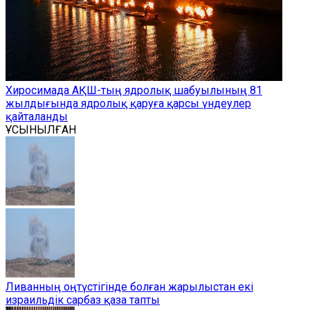
Хиросимада АҚШ-тың ядролық шабуылының 81
жылдығында ядролық қаруға қарсы үндеулер
қайталанды
ҰСЫНЫЛҒАН
Ливанның оңтүстігінде болған жарылыстан екі
израильдік сарбаз қаза тапты