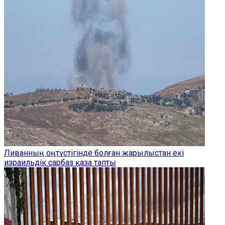
Ливанның оңтүстігінде болған жарылыстан екі
израильдік сарбаз қаза тапты