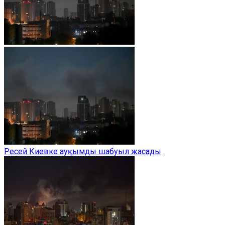
Ресей Киевке ауқымды шабуыл жасады