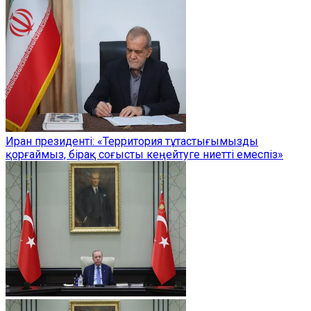
Иран президенті: «Территория тұтастығымызды
қорғаймыз, бірақ соғысты кеңейтуге ниетті емеспіз»