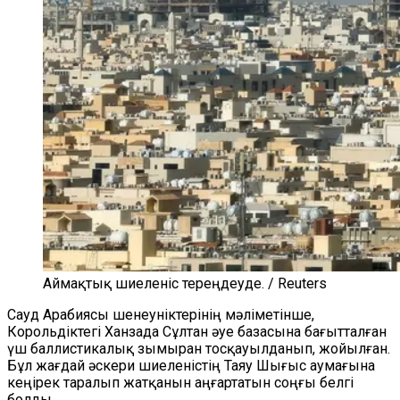
Аймақтық шиеленіс тереңдеуде. / Reuters
Сауд Арабиясы шенеуніктерінің мәліметінше,
Корольдіктегі Ханзада Сұлтан әуе базасына бағытталған
үш баллистикалық зымыран тосқауылданып, жойылған.
Бұл жағдай әскери шиеленістің Таяу Шығыс аумағына
кеңірек таралып жатқанын аңғартатын соңғы белгі
болды.