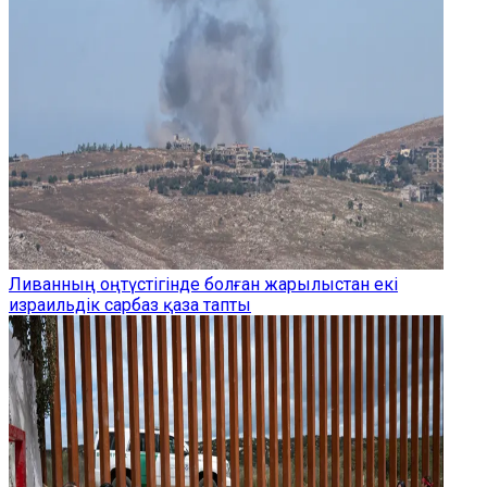
Ливанның оңтүстігінде болған жарылыстан екі
израильдік сарбаз қаза тапты