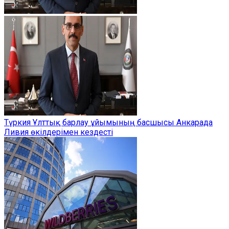
Түркия Ұлттық барлау ұйымының басшысы Анкарада
Ливия өкілдерімен кездесті