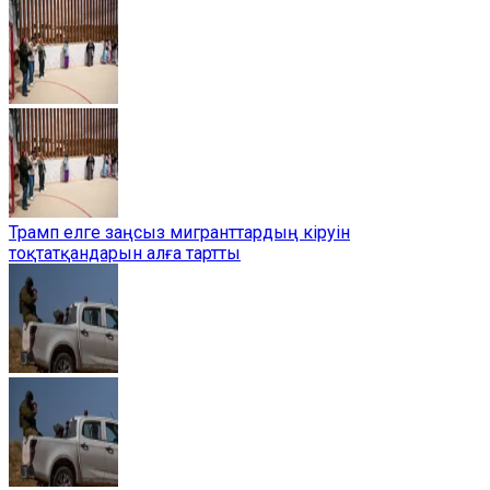
Трамп елге заңсыз мигранттардың кіруін
тоқтатқандарын алға тартты