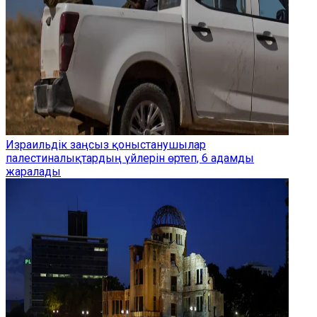
Израильдік заңсыз қоныстанушылар
палестиналықтардың үйлерін өртеп, 6 адамды
жаралады