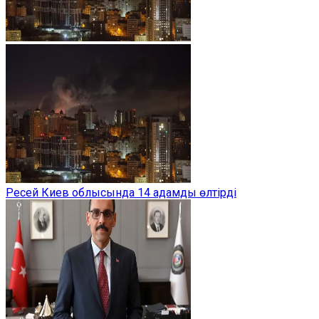
Ресей Киев облысында 14 адамды өлтірді