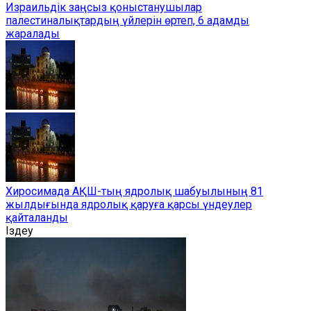
Израильдік заңсыз қоныстанушылар
палестиналықтардың үйлерін өртеп, 6 адамды
жаралады
Хиросимада АҚШ-тың ядролық шабуылының 81
жылдығында ядролық қаруға қарсы үндеулер
қайталанды
Іздеу