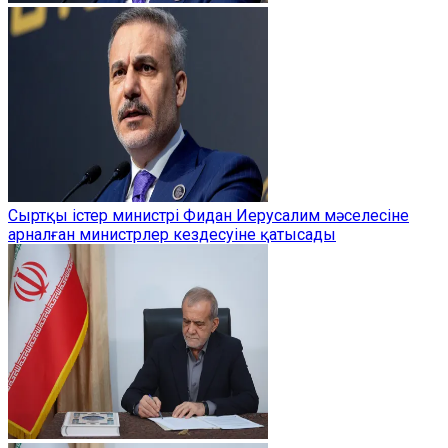
Сыртқы істер министрі Фидан Иерусалим мәселесіне
арналған министрлер кездесуіне қатысады