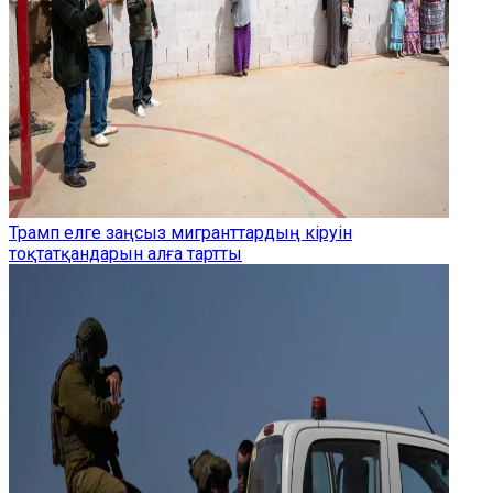
Трамп елге заңсыз мигранттардың кіруін
тоқтатқандарын алға тартты