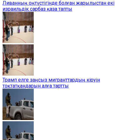
Ливанның оңтүстігінде болған жарылыстан екі
израильдік сарбаз қаза тапты
Трамп елге заңсыз мигранттардың кіруін
тоқтатқандарын алға тартты