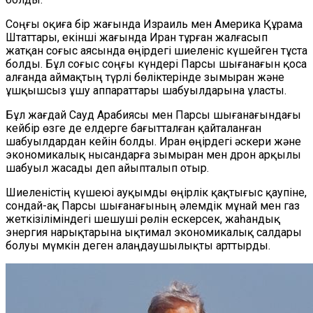
Соңғы оқиға бір жағында Израиль мен Америка Құрама
Штаттары, екінші жағында Иран тұрған жалғасып
жатқан соғыс аясында өңірдегі шиеленіс күшейген тұста
болды. Бұл соғыс соңғы күндері Парсы шығанағын қоса
алғанда
аймақтың түрлі бөліктерінде зымыран және
ұшқышсыз ұшу аппараттары шабуылдарына ұласты.
Бұл жағдай Сауд Арабиясы мен Парсы шығанағындағы
кейбір өзге де елдерге бағытталған қайталанған
шабуылдардан кейін
болды
. Иран өңірдегі әскери және
экономикалық нысандарға зымыран
мен дрон арқылы
шабуыл жасады деп айыпталып отыр.
Шиеленістің күшеюі ауқымды өңірлік қақтығыс қаупіне,
сондай-ақ Парсы шығанағының әлемдік мұнай мен газ
жеткізіліміндегі шешуші рөлін ескерсек, жаһандық
энергия нарықтарына ықтимал экономикалық салдары
болуы мүмкін деген алаңдаушылықты арттырды.