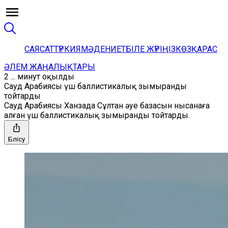
САЯСАТ
ТҮРКИЯ
МӘДЕНИЕТ
БІЛЕ ЖҮРІҢІЗ
КӨЗҚАРАС
ӘЛЕМ ЖАҢАЛЫҚТАРЫ
2 ... минут оқылды
Сауд Арабиясы үш баллистикалық зымыранды
тойтарды
Сауд Арабиясы Ханзада Сұлтан әуе базасын нысанаға
алған үш баллистикалық зымыранды тойтарды.
Бөлісу