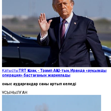
Қатысты
TRT Қазақ - Трамп АҚШ-тың Иранда «ауқымды
операция» бастағанын жариялады
Қоныс аударғандар
саны артып келеді
ҰСЫНЫЛҒАН