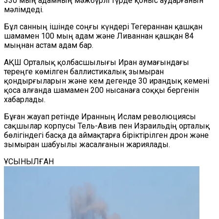
330 мың адамның мәжбүрлі түрде қоныс аударғанын
мәлімдеді.
Бұл санның ішінде соңғы күндері
Тегераннан
қашқан
шамамен 100 мың адам
және
Ливан
нан қашқан
84
мыңнан астам адам бар.
АҚШ Орталық қолбасшылығы Иран аумағындағы
тереңге көмілген баллистикалық зымыран
қондырғыларын және кем дегенде 30 ирандық кемені
қоса алғанда
шамамен 200 нысанаға соққы
бергенін
хабарлады.
Бұған жауап ретінде Иранның Ислам революциясы
сақшылар корпусы Тель-Авив пен Израильдің орталық
бөлігіндегі басқа да аймақтарға біріктірілген дрон және
зымыран шабуылы жасалғанын жариялады.
ҰСЫНЫЛҒАН