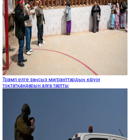
Трамп елге заңсыз мигранттардың кіруін
тоқтатқандарын алға тартты