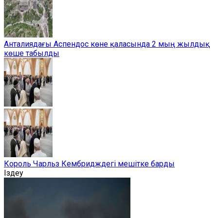
Анталиядағы Аспендос көне қаласында 2 мың жылдық
көше табылды
Король Чарльз Кембридждегі мешітке барды
Іздеу