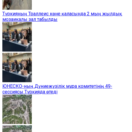
Түркияның Траллеис көне қаласында 2 мың жылдық
мозаикалы зал табылды
ЮНЕСКО-ның Дүниежүзілік мұра комитетінің 49-
сессиясы Түркияда өтеді