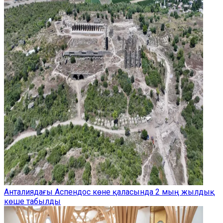
Анталиядағы Аспендос көне қаласында 2 мың жылдық
көше табылды