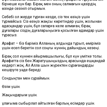
бірнеше күн бар. Бірақ мен оның салмағын қазірдің
өзінде сезін
іп отырмын
.
Себебі ол жерде тұрған кезде, сіз тек өзіңіз үшін
тұрмайсыз. Сіз өзіңіз жақсы көретіндер үшін, жолынан
адасқандар үшін, бұл сапарға келе алмаған, бірақ
дұғалары сіздің дұғаларыңызға қосылған адамдар үшін
тұрасыз.
Арафат – біз бәріміз Алланың алдында тұрып, өміріміз
үшін есеп беретін сол соңғы күннің дайындық кезеңі.
Бірақ сол күннен айырмашылығы, бұл күн үмітке толы.
Арафатта сіз бен Жаратушыңыздың арасында ешқандай
кедергі
жоқ. Ал Алла шын жүректен сұрағандарды
кешіруге уәде береді.
Сондықтан мен сұраймын.
Өзім үшін.
Жақындарым үшін.
ұлағыма
сыбырлап айтылған барлық есімдер үшін.