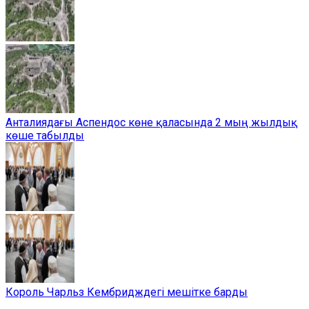
Анталиядағы Аспендос көне қаласында 2 мың жылдық
көше табылды
Король Чарльз Кембридждегі мешітке барды