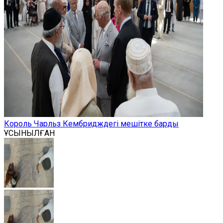
Король Чарльз Кембридждегі мешітке барды
ҰСЫНЫЛҒАН