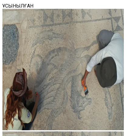
ҰСЫНЫЛҒАН