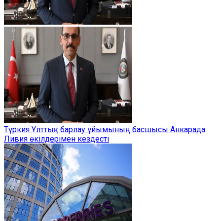
Түркия Ұлттық барлау ұйымының басшысы Анкарада
Ливия өкілдерімен кездесті