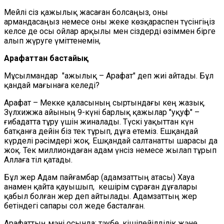
М
ейлі сіз қажылық жасаған болсаңыз, оны
армандасаңыз немесе оны жеке көзқараспен түсінгіңіз
келсе де осы ойлар арқылы мен сіздерді өзіммен бірге
алып жүруге үміттенемін,
Арафаттан бастайық
Мұсылмандар
"Қажылық – Арафат" де
п жиі айтады
.
Бұл
қандай мағынаға келеді?
Арафат – Мекке қаласының сыртындағы кең жазық.
Зүлхижжа айының 9-күні барлық қажылар "уқуф" –
ғибадатта тұру үшін жиналады. Түс
кі уақыттан
күн
батқанға дейін біз тек тұрып, дұға етеміз. Ешқандай
күрделі рәсімдер
і
жоқ. Ешқандай салтанатты шара
сы да
жоқ. Тек миллиондаған адам үнсіз немесе
жылап тұрып
Аллаға тіл
қатады.
Б
ұл жер Адам пайғамбар (адамзаттың
атасы
) Хауа
анамен қайта қауышып,
кешірім сұраған дұғалары
қабыл болған жер деп айтылады.
А
дамзаттың жер
бетіндегі сапары
сол жеде басталған.
Арафаттың мәні осында: тәубе, кішіпейілділік және