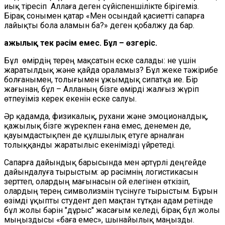
иық тіресіп
Аллаға деген сүйіспеншілі
кте бірігеміз.
Бірақ сонымен қатар
«
Мен осындай қасиетті сапарға
лайықты бола аламын ба?
» деген
қобалжу да бар.
Қажылық тек рәсім емес. Бұл – өзгеріс.
Бұл
өмірдің терең мақсатын еске салады: не үшін
жаратылдық және қайда ораламыз
?
Бұл жеке тәжірибе
болғанымен, толығымен ұжымдық сипатқа ие. Бір
жағынан, бұл – Алланың бізге өмірді жалғыз жүріп
өтпеуіміз керек екенін еске салуы.
Әр қадамда, физикалық, рухани және эмоционалдық,
қажылық бізге жүрекпен ғана емес, денемен де,
қауымдастықпен де құлшылық етуге арналған
толыққанды жаратылыс екенімізді үйретеді.
Сапарға дайындық барысында мен әртүрлі деңгейде
дайындалуға тырыстым: әр рәсімнің логистикасын
зерттеп, олардың мағынасын ой елегінен өткізіп,
олардың терең символизмін түсінуге тырыстым. Бұрын
өзімді ұқыпты студент
деп
мақтан тұт
қан
адам ретінде
бұл жолы бәрін "дұрыс" жасағым келеді, бірақ бұл жолы
мыңыздысы «
баға емес
»
, шынайылық
маңызды.