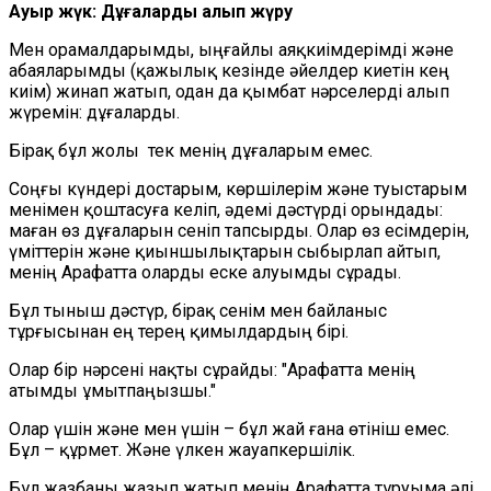
Ауыр жүк: Дұғаларды алып жүру
Мен орамалдарымды, ыңғайлы аяқкиімдерімді және
абаяларымды (қажылық кезінде әйелдер киетін кең
киім) жинап жат
ып
, одан да қымбат нәрсе
лерді
алып
жүремін
:
дұғаларды.
Бірақ бұл жолы
тек менің дұғаларым емес.
Соңғы күндері достарым, көршілерім және туыстарым
менімен қоштасуға келіп, әдемі дәстүрді орындады:
маған өз дұғаларын сеніп тапсырды. Олар өз есімдерін,
үміттерін және қиыншылықтарын сыбырлап айтып,
менің Арафатта оларды еске алуымды сұрады.
Бұл тыныш дәстүр, бірақ сенім мен байланыс
тұрғысынан ең терең қимылдардың бірі.
Олар бір нәрсені нақты сұрайды: "Арафатта менің
атымды ұмытпаңызшы."
Олар үшін және мен үшін – бұл жай ғана өтініш емес.
Бұл – құрмет. Және
үлкен
жауапкершілік.
Бұл жазбаны жазып жатып менің
Арафатта тұру
ыма
әлі