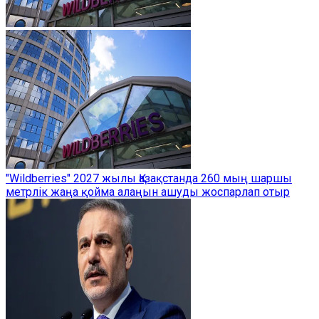
"Wildberries" 2027 жылы Қазақстанда 260 мың шаршы
метрлік жаңа қойма алаңын ашуды жоспарлап отыр