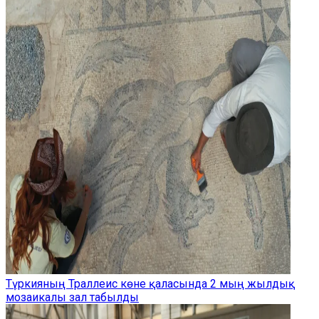
Түркияның Траллеис көне қаласында 2 мың жылдық
мозаикалы зал табылды