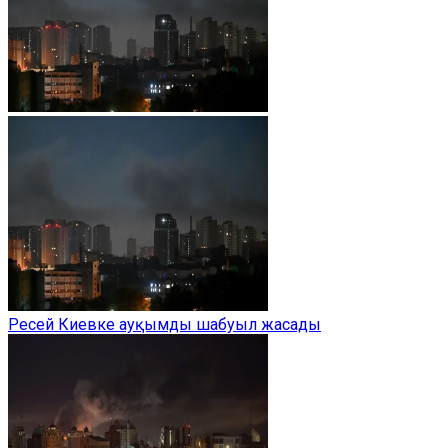
Ресей Киевке ауқымды шабуыл жасады