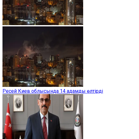
Ресей Киев облысында 14 адамды өлтірді