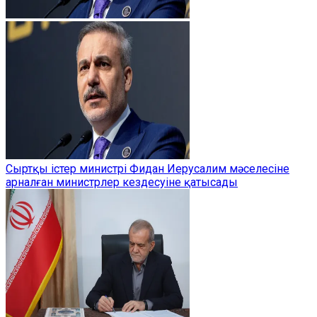
Сыртқы істер министрі Фидан Иерусалим мәселесіне
арналған министрлер кездесуіне қатысады