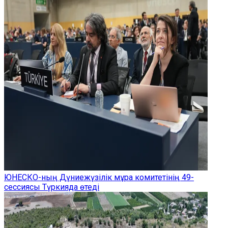
ЮНЕСКО-ның Дүниежүзілік мұра комитетінің 49-
сессиясы Түркияда өтеді