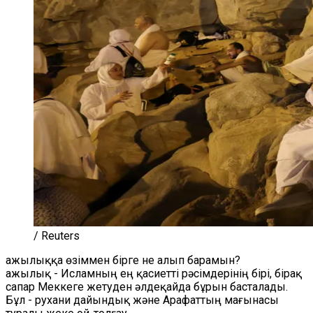
/ Reuters
Қажылыққа өзіммен бірге не алып барамын?
Қажылық - Исламның ең қасиетті рәсімдерінің бірі, бірақ
сапар Меккеге жетуден әлдеқайда бұрын басталады.
Бұл - рухани дайындық және Арафаттың мағынасы