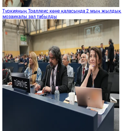
Түркияның Траллеис көне қаласында 2 мың жылдық
мозаикалы зал табылды