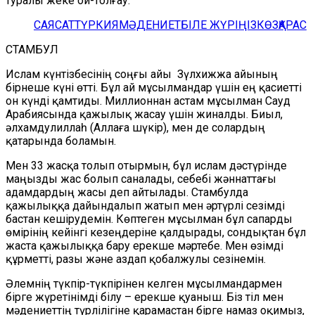
туралы жеке ой-толғау.
САЯСАТ
ТҮРКИЯ
МӘДЕНИЕТ
БІЛЕ ЖҮРІҢІЗ
КӨЗҚАРАС
СТАМБ
У
Л
Ислам күнтізбесінің соңғы айы
Зүлхижжа айының
бірнеше күні өт
ті
. Бұл ай мұсылмандар үшін ең қасиетті
он күнді қамтиды.
Миллионнан астам мұсылман
Сауд
Арабиясында қажылық жасау үшін жиналды. Биыл,
әлхамдулиллаһ (Аллаға шүкір), мен де солардың
қатарында боламын.
Мен 33 жасқа толып отырмын, бұл ислам дәстүрінде
маңызды жас болып саналады, себебі жәннаттағы
адамдардың жасы деп айтылады. Стамбулда
қажылыққа дайындалып жат
ып
мен әртүрлі сезімді
бастан кешірудемін. Көптеген мұсылман бұл сапарды
өмірінің кейінгі кезеңдеріне қалдырады, сондықтан бұл
жаста қажылыққа бару ерекше мәртебе. Мен өзімді
құрметті, р
азы
және аздап қобалжулы сезінемін.
Әлемнің түкпір-түкпірінен келген мұсылмандармен
бірге жүретінімді білу – ерекше қуаныш. Біз
тіл мен
мәдениет
тің түрлілігіне
қарамастан бірге намаз оқимыз,