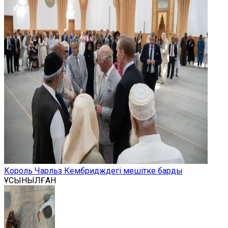
Король Чарльз Кембридждегі мешітке барды
ҰСЫНЫЛҒАН