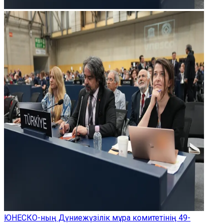
ЮНЕСКО-ның Дүниежүзілік мұра комитетінің 49-