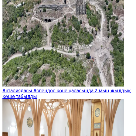
Анталиядағы Аспендос көне қаласында 2 мың жылдық
көше табылды