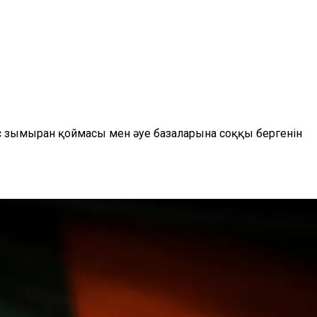
с зымыран қоймасы мен әуе базаларына соққы бергенін