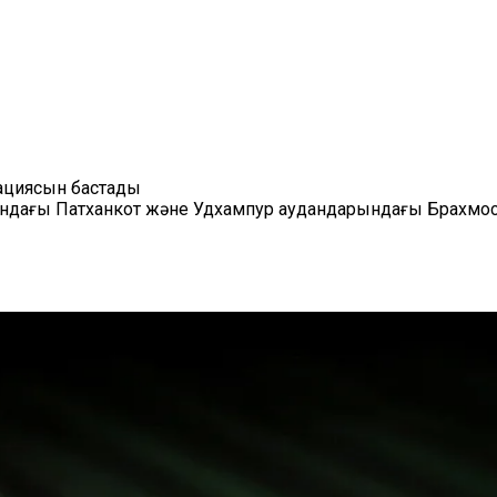
рациясын бастады
ғындағы Патханкот және Удхампур аудандарындағы Брахмо