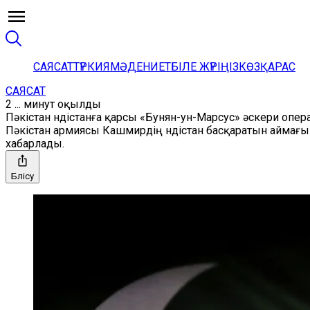
САЯСАТ
ТҮРКИЯ
МӘДЕНИЕТ
БІЛЕ ЖҮРІҢІЗ
КӨЗҚАРАС
САЯСАТ
2 ... минут оқылды
Пәкістан Үндістанға қарсы «Бунян-ун-Марсус» әскери опе
Пәкістан армиясы Кашмирдің Үндістан басқаратын айма
хабарлады.
Бөлісу