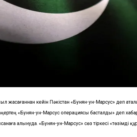
ыл жасағаннан кейін Пәкістан «Бунян-ун-Марсус» деп ата
таңертең «Бунян-ун-Марсус операциясы басталды» деп хаба
анаға алынуда. «Бунян-ун-Марсус» сөз тіркесі «төзімді