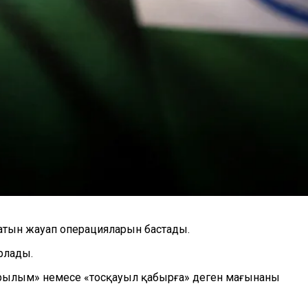
латын жауап операцияларын бастады.
рлады.
 құрылым» немесе «тосқауыл қабырға» деген мағынаны