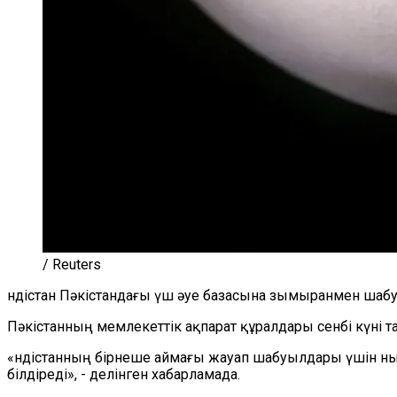
/ Reuters
Үндістан Пәкістандағы үш әуе базасына зымыранмен шабу
Пәкістанның мемлекеттік ақпарат құралдары сенбі күні 
«Үндістанның бірнеше аймағы жауап шабуылдары үшін ныс
білдіреді», - делінген хабарламада.