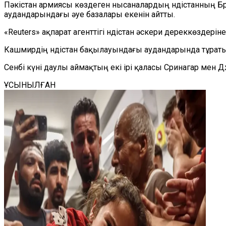
Пәкістан армиясы көздеген нысаналардың Үндістанның Б
аудандарындағы әуе базалары екенін айтты.
«Reuters» ақпарат агенттігі Үндістан әскери дереккөздер
Кашмирдің Үндістан бақылауындағы аудандарында тұраты
Сенбі күні даулы аймақтың екі ірі қаласы Сринагар мен
ҰСЫНЫЛҒАН