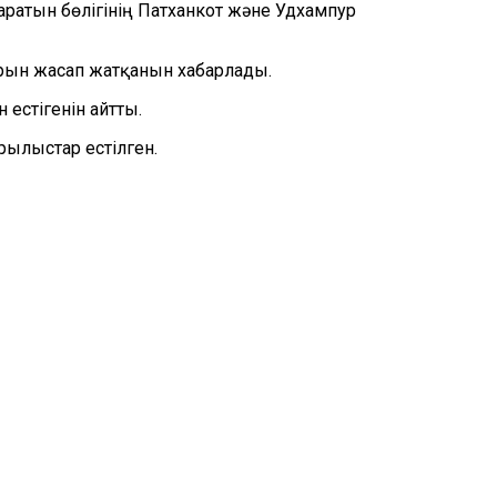
ратын бөлігінің Патханкот және Удхампур
лдарын жасап жатқанын хабарлады.
естігенін айтты.
рылыстар естілген.