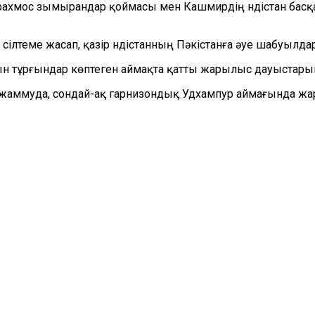
рахмос зымырандар қоймасы мен Кашмирдің Үндістан басқа
іне сілтеме жасап, қазір Үндістанның Пәкістанға әуе шабуы
н тұрғындар көптеген аймақта қатты жарылыс дауыстарын 
 Джаммуда, сондай-ақ гарнизондық Удхампур аймағында жа