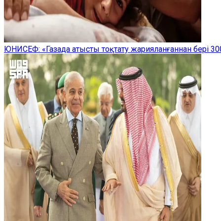
ЮНИСЕФ: «Газада атысты тоқтату жарияланғаннан бері 300