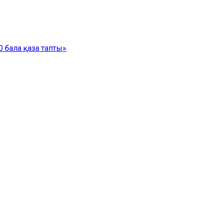
 бала қаза тапты»