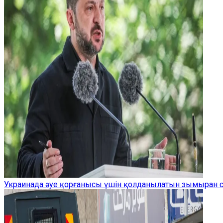
Украинада әуе қорғанысы үшін қолданылатын зымыран 