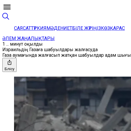
САЯСАТ
ТҮРКИЯ
МӘДЕНИЕТ
БІЛЕ ЖҮРІҢІЗ
КӨЗҚАРАС
ӘЛЕМ ЖАҢАЛЫҚТАРЫ
1 ... минут оқылды
Израильдің Газаға шабуылдары жалғасуда
Газа аумағында жалғасып жатқан шабуылдар адам шығы
Бөлісу