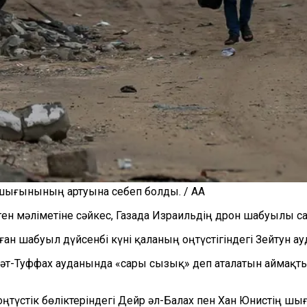
шығынының артуына себеп болды. / AA
ен мәліметіне сәйкес, Газада Израильдің дрон шабуылы са
ған шабуыл дүйсенбі күні қаланың оңтүстігіндегі Зейтун а
т-Туффах ауданында «сары сызық» деп аталатын аймақт
оңтүстік бөліктеріндегі Дейр әл-Балах пен Хан Юнистің 