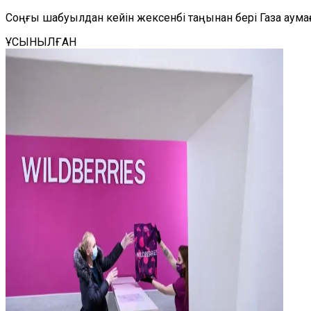
Соңғы шабуылдан кейін жексенбі таңынан бері Газа аума
ҰСЫНЫЛҒАН