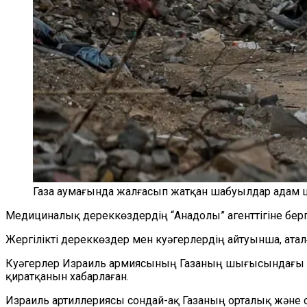
Газа аумағында жалғасып жатқан шабуылдар адам 
Медициналық дереккөздердің “Анадолы” агенттігіне берг
Жергілікті дереккөздер мен куәгерлердің айтуынша, атал
Куәгерлер Израиль армиясының Газаның шығысындағы ә
қиратқанын хабарлаған.
Израиль артиллериясы сондай-ақ Газаның орталық және 