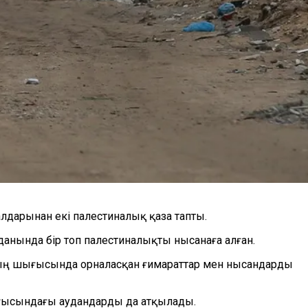
лдарынан екі палестиналық қаза тапты.
уданында бір топ палестиналықты нысанаға алған.
ың шығысында орналасқан ғимараттар мен нысандарды
шығысындағы аудандарды да атқылады.