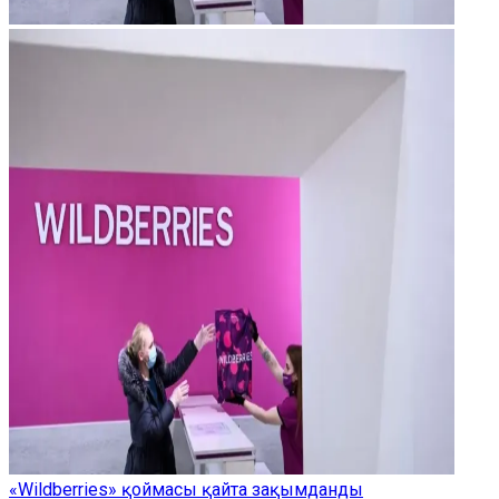
«Wildberries» қоймасы қайта зақымданды