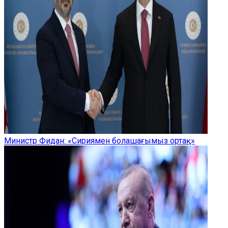
Министр Фидан: «Сириямен болашағымыз ортақ»