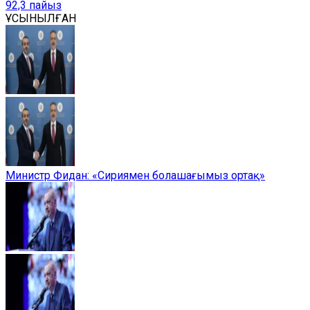
92,3 пайыз
ҰСЫНЫЛҒАН
Министр Фидан: «Сириямен болашағымыз ортақ»