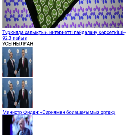
Түркияда халықтың интернетті пайдалану көрсеткіші ̶
92,3 пайыз
ҰСЫНЫЛҒАН
Министр Фидан: «Сириямен болашағымыз ортақ»