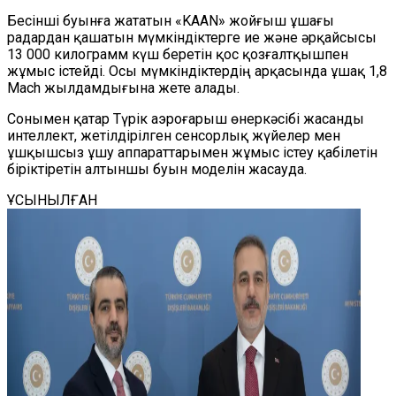
Бесінші буынға жататын «KAAN» жойғыш ұшағы
радардан қашатын мүмкіндіктерге ие және әрқайсысы
13 000 килограмм күш беретін қос қозғалтқышпен
жұмыс істейді. Осы мүмкіндіктердің арқасында ұшақ 1,8
Mach жылдамдығына жете алады.
Сонымен қатар Түрік аэроғарыш өнеркәсібі жасанды
интеллект, жетілдірілген сенсорлық жүйелер мен
ұшқышсыз ұшу аппараттарымен жұмыс істеу қабілетін
біріктіретін алтыншы буын моделін жасауда.
ҰСЫНЫЛҒАН