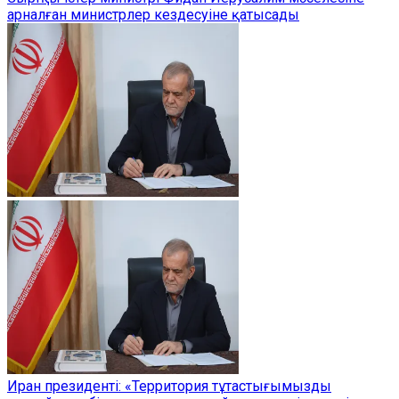
арналған министрлер кездесуіне қатысады
Иран президенті: «Территория тұтастығымызды