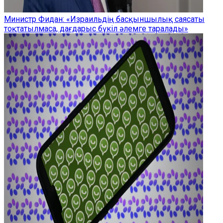
Министр Фидан: «Израильдің басқыншылық саясаты
тоқтатылмаса, дағдарыс бүкіл әлемге таралады»