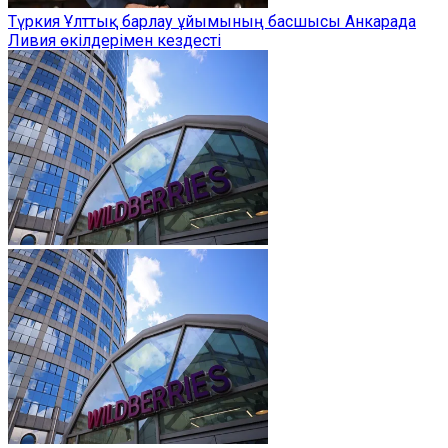
Түркия Ұлттық барлау ұйымының басшысы Анкарада
Ливия өкілдерімен кездесті