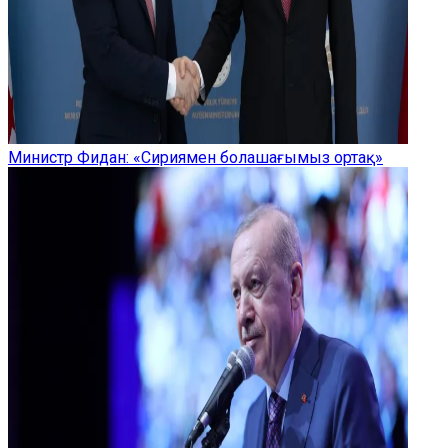
Министр Фидан: «Сириямен болашағымыз ортақ»