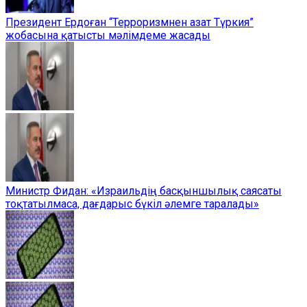
Президент Ердоған “Терроризмнен азат Түркия”
жобасына қатысты мәлімдеме жасады
Министр Фидан: «Израильдің басқыншылық саясаты
тоқтатылмаса, дағдарыс бүкіл әлемге таралады»