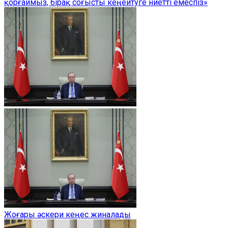
қорғаймыз, бірақ соғысты кеңейтуге ниетті емеспіз»
Жоғары әскери кеңес жиналады