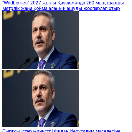
"Wildberries" 2027 жылы Қазақстанда 260 мың шаршы
метрлік жаңа қойма алаңын ашуды жоспарлап отыр
Сыртқы істер министрі Фидан Иерусалим мәселесіне