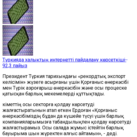
Түркияда халықтың интернетті пайдалану көрсеткіші ̶
92,3 пайыз
Президент Түркия тарихындағы «рекордтық экспорт
келісімін» жүзеге асырғаны үшін Қорғаныс өнеркәсібі
мен Түрік аэроғарыш өнеркәсібін және осы процеске
қатысқан барлық мекемелерді құттықтады.
Үкіметтің осы секторға қолдау көрсетуді
жалғастыратынын атап өткен Ердоған «Қорғаныс
өнеркәсібіміздің бұдан да күшейе түсуі үшін барлық
компанияларымызға табандылықпен қолдау көрсетуді
жалғастырамыз. Осы салада жұмыс істейтін барлық
бауырыма шын жүректен алғыс айтамын», - деді.