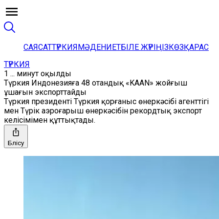
САЯСАТ
ТҮРКИЯ
МӘДЕНИЕТ
БІЛЕ ЖҮРІҢІЗ
КӨЗҚАРАС
ТҮРКИЯ
1 ... минут оқылды
Түркия Индонезияға 48 отандық «KAAN» жойғыш
ұшағын экспорттайды
Түркия президенті Түркия қорғаныс өнеркәсібі агенттігі
мен Түрік аэроғарыш өнеркәсібін рекордтық экспорт
келісімімен құттықтады.
Бөлісу