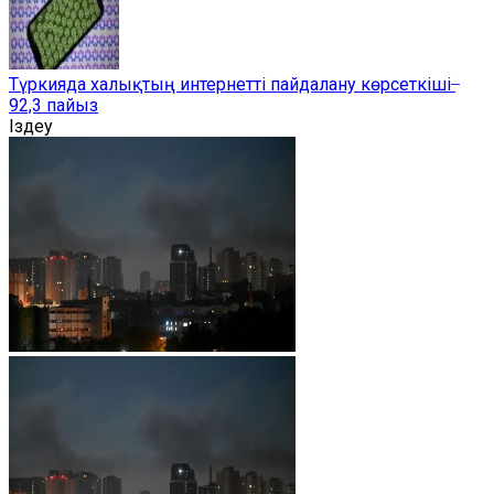
Түркияда халықтың интернетті пайдалану көрсеткіші ̶
92,3 пайыз
Іздеу