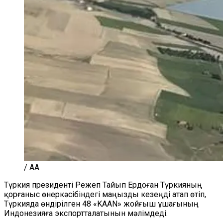
/ AA
Түркия президенті Режеп Тайып Ердоған Түркияның
қорғаныс өнеркәсібіндегі маңызды кезеңді атап өтіп,
Түркияда өндірілген 48 «KAAN» жойғыш ұшағының
Индонезияға экспортталатынын мәлімдеді.