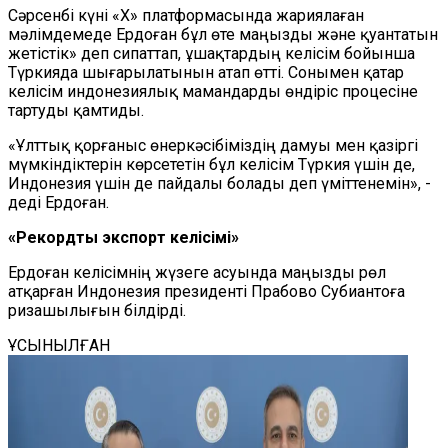
Сәрсенбі күні «X» платформасында жариялаған
мәлімдемеде Ердоған бұл өте маңызды және қуантатын
жетістік» деп сипаттап, ұшақтардың келісім бойынша
Түркияда шығарылатынын атап өтті. Сонымен қатар
келісім индонезиялық мамандарды өндіріс процесіне
тартуды қамтиды.
«Ұлттық қорғаныс өнеркәсібіміздің дамуы мен қазіргі
мүмкіндіктерін көрсететін бұл келісім Түркия үшін де,
Индонезия үшін де пайдалы болады деп үміттенемін», -
деді Ердоған.
«Рекордтық экспорт келісімі»
Ердоған келісімнің жүзеге асуында маңызды рөл
атқарған Индонезия президенті Прабово Субиантоға
ризашылығын білдірді.
ҰСЫНЫЛҒАН