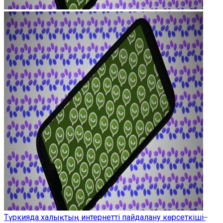
Түркияда халықтың интернетті пайдалану көрсеткіші ̶