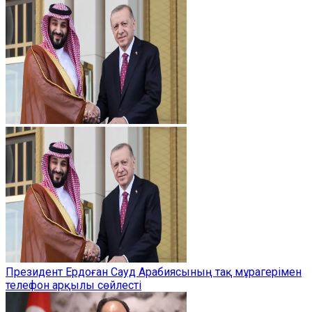
Президент Ердоған Сауд Арабиясының тақ мұрагерімен
телефон арқылы сөйлесті