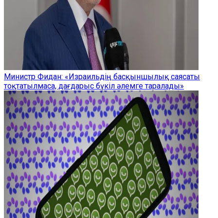
Министр Фидан: «Израильдің басқыншылық саясаты
тоқтатылмаса, дағдарыс бүкіл әлемге таралады»