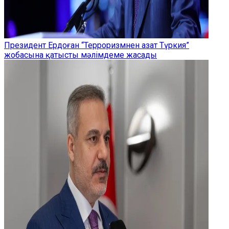
Президент Ердоған “Терроризмнен азат Түркия”
жобасына қатысты мәлімдеме жасады