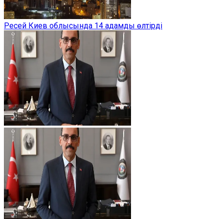
Ресей Киев облысында 14 адамды өлтірді