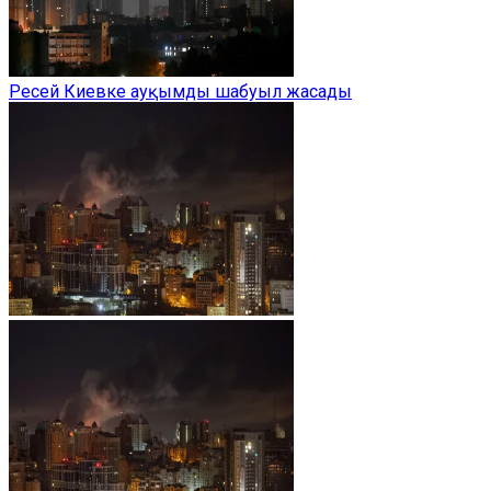
Ресей Киевке ауқымды шабуыл жасады