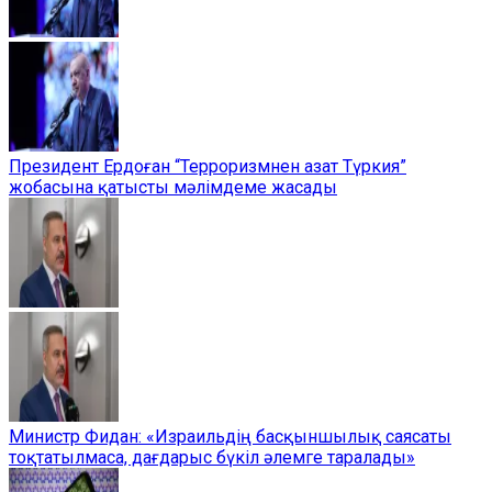
Президент Ердоған “Терроризмнен азат Түркия”
жобасына қатысты мәлімдеме жасады
Министр Фидан: «Израильдің басқыншылық саясаты
тоқтатылмаса, дағдарыс бүкіл әлемге таралады»