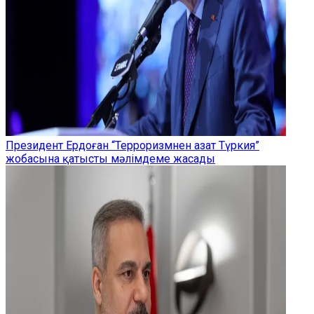
Президент Ердоған “Терроризмнен азат Түркия”
жобасына қатысты мәлімдеме жасады