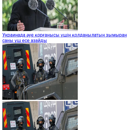
Украинада әуе қорғанысы үшін қолданылатын зымыран
саны үш есе азайды