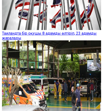
Таиландта бір оқушы 8 адамды өлтіріп, 23 адамды
жаралады