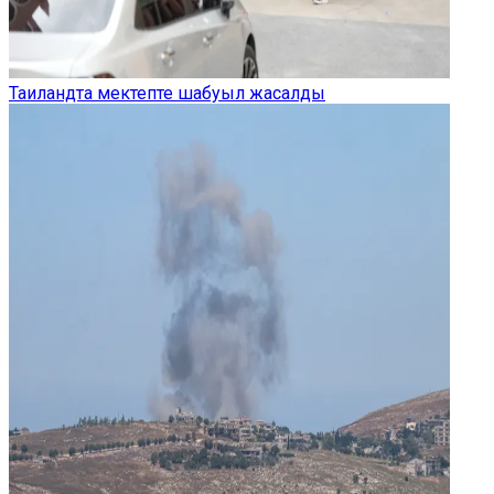
Таиландта мектепте шабуыл жасалды