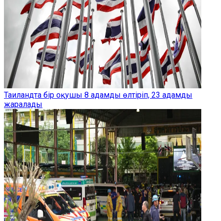
Таиландта бір оқушы 8 адамды өлтіріп, 23 адамды
жаралады