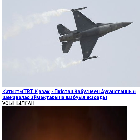
Қатысты
TRT Қазақ - Пәкістан Кабул мен Ауғанстанның
шекаралас аймақтарына шабуыл жасады
ҰСЫНЫЛҒАН