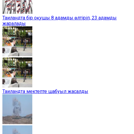
Таиландта бір оқушы 8 адамды өлтіріп, 23 адамды
жаралады
Таиландта мектепте шабуыл жасалды