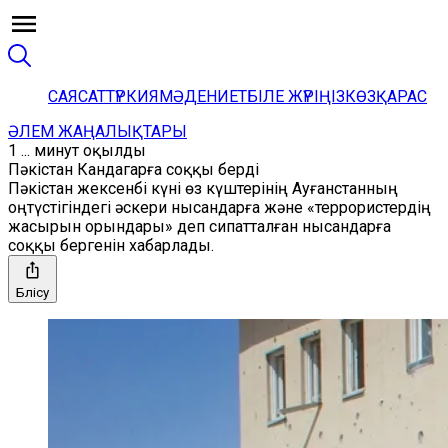
САЯСАТ
ТҮРКИЯ
МӘДЕНИЕТ
БІЛЕ ЖҮРІҢІЗ
КӨЗҚАРАС
ӘЛЕМ ЖАҢАЛЫҚТАРЫ
1 ... минут оқылды
Пәкістан Кандагарға соққы берді
Пәкістан жексенбі күні өз күштерінің Ауғанстанның
оңтүстігіндегі әскери нысандарға және «террористердің
жасырын орындары» деп сипатталған нысандарға
соққы бергенін хабарлады.
Бөлісу