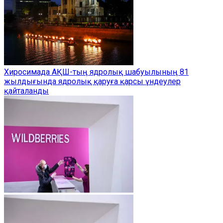
Хиросимада АҚШ-тың ядролық шабуылының 81
жылдығында ядролық қаруға қарсы үндеулер
қайталанды