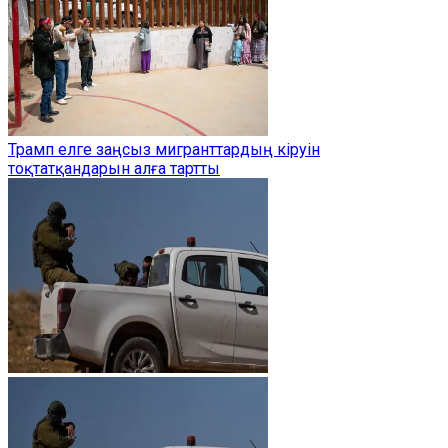
Трамп елге заңсыз мигранттардың кіруін
тоқтатқандарын алға тартты