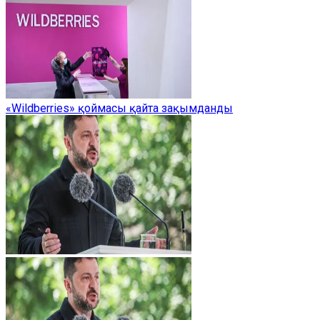
«Wildberries» қоймасы қайта зақымданды