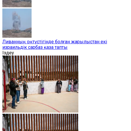
Ливанның оңтүстігінде болған жарылыстан екі
израильдік сарбаз қаза тапты
Іздеу