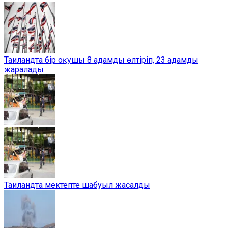
Таиландта бір оқушы 8 адамды өлтіріп, 23 адамды
жаралады
Таиландта мектепте шабуыл жасалды