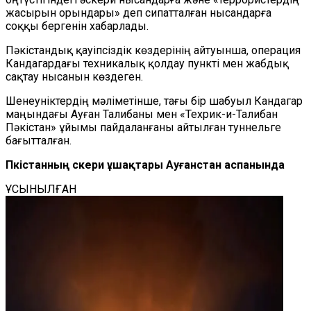
жасырын орындары» деп сипатталған нысандарға
соққы бергенін хабарлады.
Пәкістандық қауіпсіздік көздерінің айтуынша, операция
Кандагар
дағы техникалық қолдау пункті мен жабдық
сақтау нысанын көздеген.
Шенеуніктердің мәліметінше, тағы бір шабуыл
Кандагар
маңындағы Ауған Талибаны мен «Техрик-и-Талибан
Пәкістан» ұйымы пайдаланғаны айтылған туннельге
бағытталған.
Пәкістанның әскери ұшақтары Ауғанстан аспанында
ҰСЫНЫЛҒАН