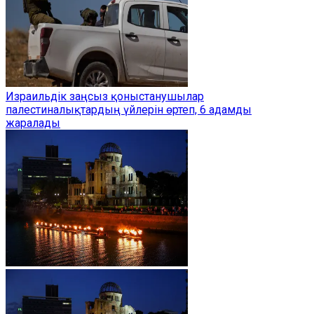
Израильдік заңсыз қоныстанушылар
палестиналықтардың үйлерін өртеп, 6 адамды
жаралады