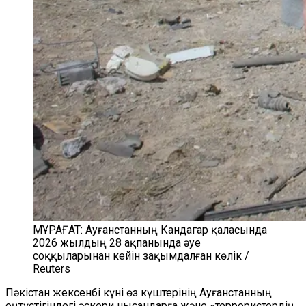
МҰРАҒАТ: Ауғанстанның Кандагар қаласында
2026 жылдың 28 ақпанында әуе
соққыларынан кейін зақымдалған көлік /
Reuters
Пәкістан жексенбі күні өз күштерінің Ауғанстанның
оңтүстігіндегі әскери нысандарға және «террористердің