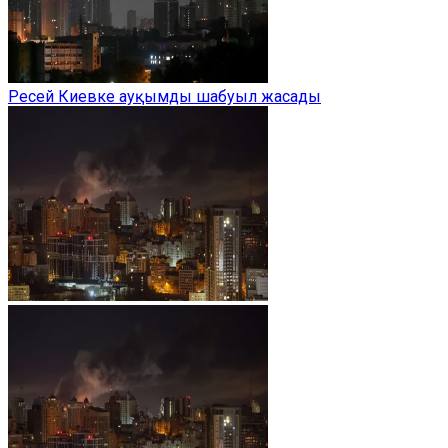
Ресей Киевке ауқымды шабуыл жасады