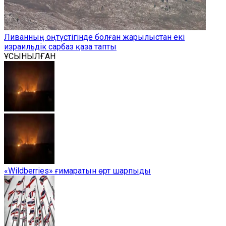
Ливанның оңтүстігінде болған жарылыстан екі
израильдік сарбаз қаза тапты
ҰСЫНЫЛҒАН
«Wildberries» ғимаратын өрт шарпыды