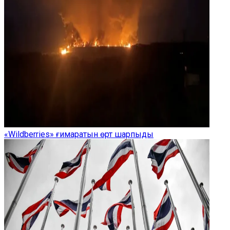
«Wildberries» ғимаратын өрт шарпыды