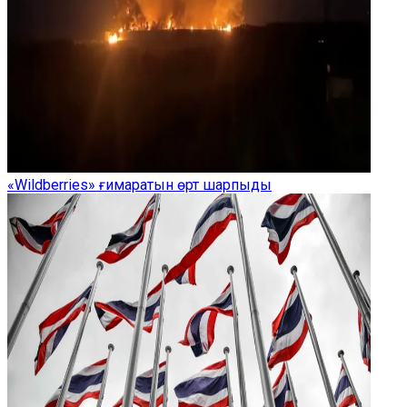
«Wildberries» ғимаратын өрт шарпыды