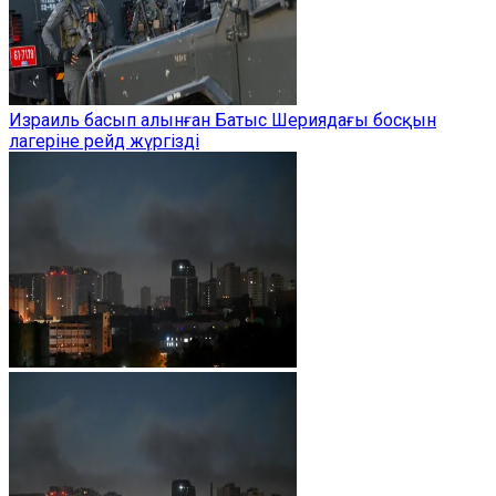
Израиль басып алынған Батыс Шериядағы босқын
лагеріне рейд жүргізді