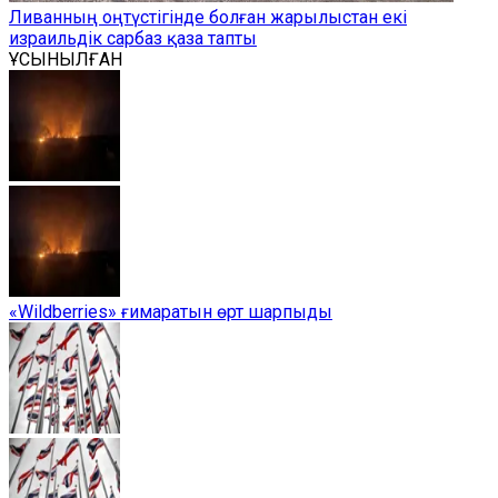
Ливанның оңтүстігінде болған жарылыстан екі
израильдік сарбаз қаза тапты
ҰСЫНЫЛҒАН
«Wildberries» ғимаратын өрт шарпыды