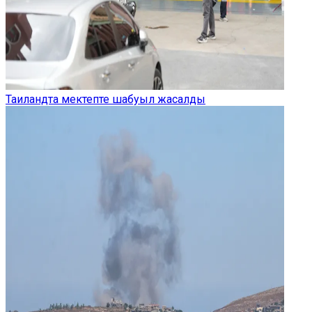
Таиландта мектепте шабуыл жасалды