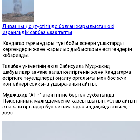
Ливанның оңтүстігінде болған жарылыстан екі
израильдік сарбаз қаза тапты
Кандагар
тұрғындары түні бойы әскери ұшақтарды
көргендерін және жарылыс дыбыстарын естігендерін
хабарлады
.
Талибан үкіметінің өкілі Забихулла Муджахид
шабуылдар
аз
ғана залал келтіргенін және
Кандагарға
есірткіге тәуелділерді оңалту орталығы мен бос жүк
контейнері соққыға ұшырағанын айтты.
Муджахид
“
AFP
”
агенттігіне берген сұхбатында
Пәкістанның мәлімдемесіне қарсы шығып
,
«Олар айтып
отырған орындар бұл екі нүктеден әлдеқайда алыс», -
деді.