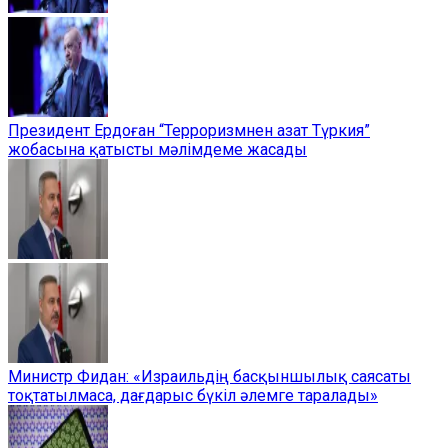
Президент Ердоған “Терроризмнен азат Түркия”
жобасына қатысты мәлімдеме жасады
Министр Фидан: «Израильдің басқыншылық саясаты
тоқтатылмаса, дағдарыс бүкіл әлемге таралады»