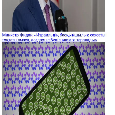
Министр Фидан: «Израильдің басқыншылық саясаты
тоқтатылмаса, дағдарыс бүкіл әлемге таралады»