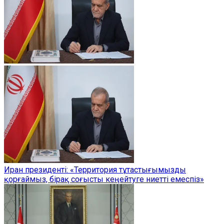
Иран президенті: «Территория тұтастығымызды
қорғаймыз, бірақ соғысты кеңейтуге ниетті емеспіз»