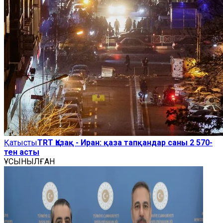
Қатысты
TRT Қазақ - Иран: қаза тапқандар саны 2 570-
тен асты
ҰСЫНЫЛҒАН