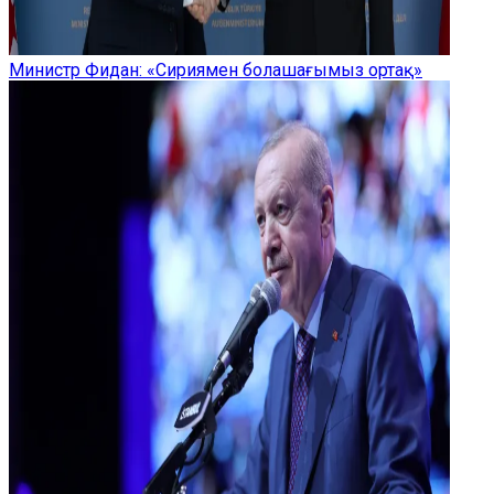
Министр Фидан: «Сириямен болашағымыз ортақ»