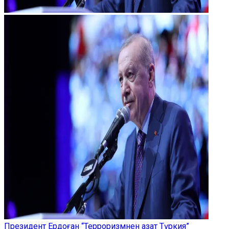
Президент Ердоған “Терроризмнен азат Түркия”