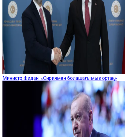
Министр Фидан: «Сириямен болашағымыз ортақ»