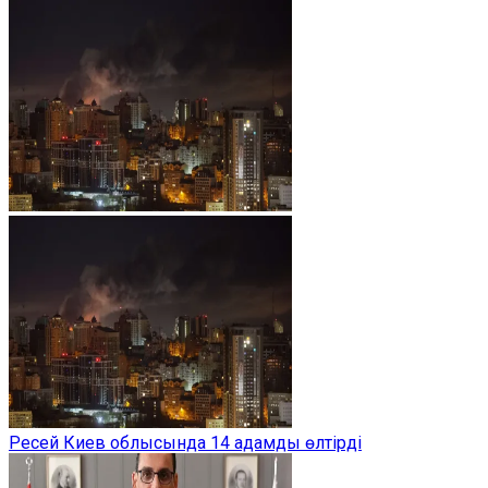
Ресей Киев облысында 14 адамды өлтірді