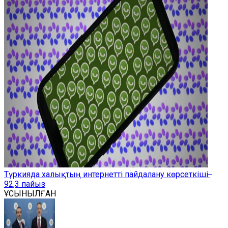
Түркияда халықтың интернетті пайдалану көрсеткіші ̶
92,3 пайыз
ҰСЫНЫЛҒАН