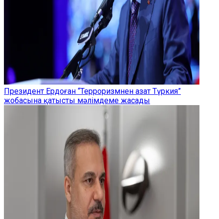
Президент Ердоған “Терроризмнен азат Түркия”
жобасына қатысты мәлімдеме жасады