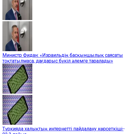
Министр Фидан: «Израильдің басқыншылық саясаты
тоқтатылмаса, дағдарыс бүкіл әлемге таралады»
Түркияда халықтың интернетті пайдалану көрсеткіші ̶