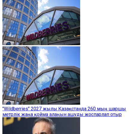
"Wildberries" 2027 жылы Қазақстанда 260 мың шаршы
метрлік жаңа қойма алаңын ашуды жоспарлап отыр