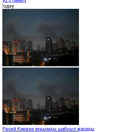
92,3 пайыз
Іздеу
Ресей Киевке ауқымды шабуыл жасады