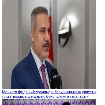
Министр Фидан: «Израильдің басқыншылық саясаты
тоқтатылмаса, дағдарыс бүкіл әлемге таралады»