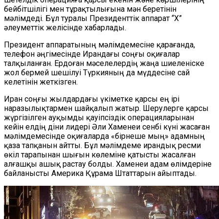
бейбітшілігі мен тұрақтылығына мән беретінін
мәлімдеді. Бұл туралы Президенттік аппарат “X”
әлеуметтік желісінде хабарлады.
Президент аппаратының мәлімдемесіне қарағанда,
телефон әңгімесінде Ирандағы соңғы оқиғалар
талқыланған. Ердоған мәселелердің жаңа шиеленіске
жол бермей шешілуі Түркияның да мүддесіне сай
келетінін жеткізген.
Иран соңғы жылдардағы үкіметке қарсы ең ірі
наразылықтармен шайқалып жатыр. Шерулерге қарсы
жүргізілген ауқымды қауіпсіздік операцияларынан
кейін елдің діни лидері Әли Хаменеи сенбі күні жасаған
мәлімдемесінде оқиғаларда «бірнеше мың» адамның
қаза тапқанын айтты. Бұл мәлімдеме ирандық ресми
өкіл тарапынан шығын көлеміне қатысты жасалған
алғашқы ашық растау болды. Хаменеи адам өлімдеріне
байланысты Америка Құрама Штаттарын айыптады.