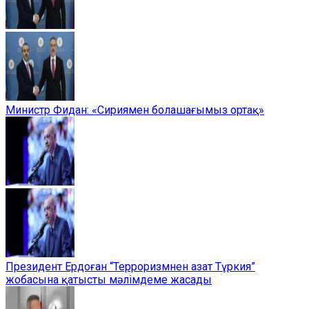
Министр Фидан: «Сириямен болашағымыз ортақ»
Президент Ердоған “Терроризмнен азат Түркия”
жобасына қатысты мәлімдеме жасады