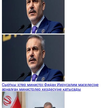
Сыртқы істер министрі Фидан Иерусалим мәселесіне
арналған министрлер кездесуіне қатысады