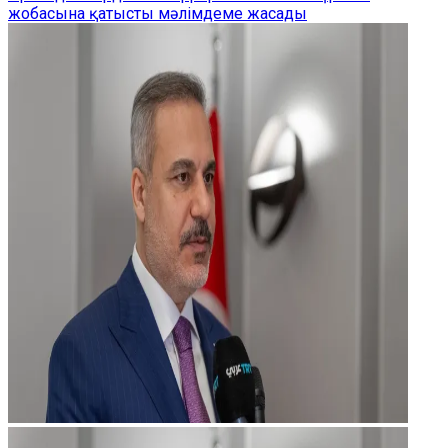
жобасына қатысты мәлімдеме жасады