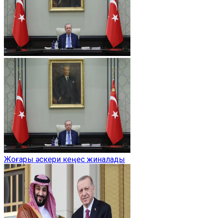
Жоғары әскери кеңес жиналады