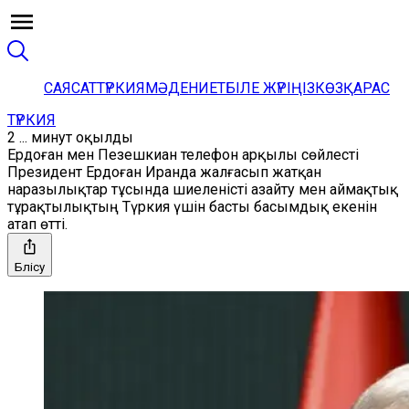
САЯСАТ
ТҮРКИЯ
МӘДЕНИЕТ
БІЛЕ ЖҮРІҢІЗ
КӨЗҚАРАС
ТҮРКИЯ
2 ... минут оқылды
Ердоған мен Пезешкиан телефон арқылы сөйлесті
Президент Ердоған Иранда жалғасып жатқан
наразылықтар тұсында шиеленісті азайту мен аймақтық
тұрақтылықтың Түркия үшін басты басымдық екенін
атап өтті.
Бөлісу