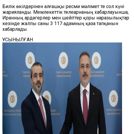
Билік өкілдерінен алғашқы ресми мәлімет те сол күні
жарияланды. Мемлекеттік телеарнаның хабарлауынша,
Иранның ардагерлер мен шейіттер қоры наразылықтар
кезінде жалпы саны 3 117 адамның қаза тапқанын
хабарлады.
ҰСЫНЫЛҒАН