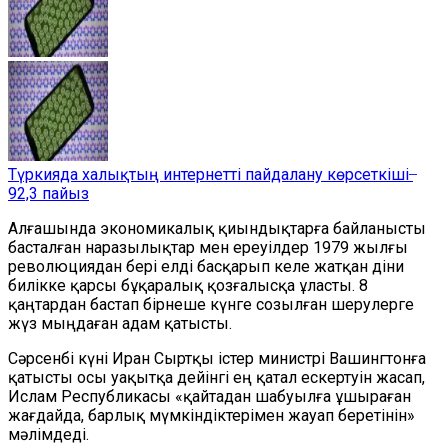
Түркияда халықтың интернетті пайдалану көрсеткіші ̶
92,3 пайыз
Алғашында экономикалық қиындықтарға байланысты
басталған наразылықтар мен ереуілдер 1979 жылғы
революциядан бері елді басқарып келе жатқан діни
билікке қарсы бұқаралық қозғалысқа ұласты. 8
қаңтардан бастап бірнеше күнге созылған шерулерге
жүз мыңдаған адам қатысты.
Сәрсенбі күні Иран Сыртқы істер министрі Вашингтонға
қатысты осы уақытқа дейінгі ең қатал ескертуін жасап,
Ислам Республикасы «қайтадан шабуылға ұшыраған
жағдайда, барлық мүмкіндіктерімен жауап беретінін»
мәлімдеді.