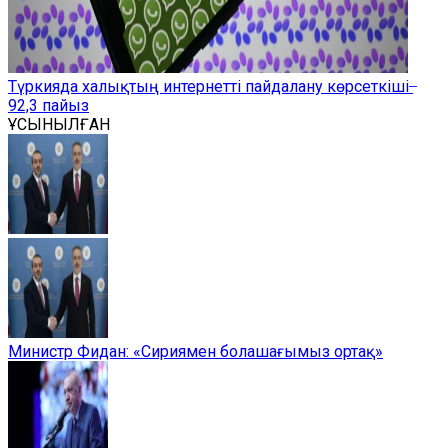
Түркияда халықтың интернетті пайдалану көрсеткіші ̶
92,3 пайыз
ҰСЫНЫЛҒАН
Министр Фидан: «Сириямен болашағымыз ортақ»