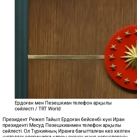
Ердоған мен Пезешкиан телефон арқылы
сөйлесті / TRT World
Президент Режеп Тайып Ердоған бейсенбі күні Иран
президенті Месуд Пезешкианмен телефон арқылы
сөйлесті. Ол Түркияның Иранға бағытталған кез келген
шетелдік операцияға қарсы екенін және көршілерінің