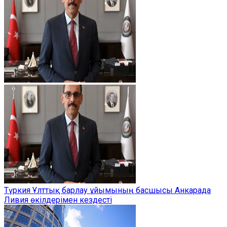
Түркия Ұлттық барлау ұйымының басшысы Анкарада
Ливия өкілдерімен кездесті