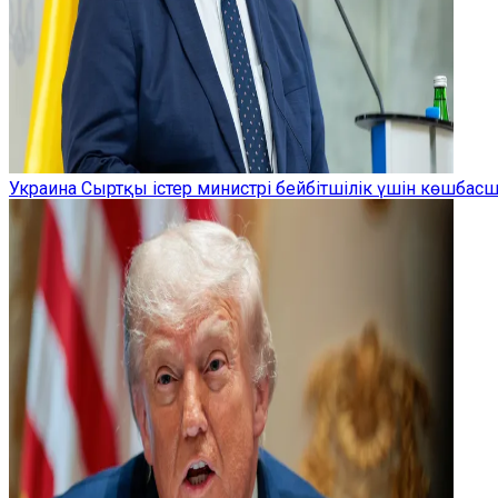
Украина Сыртқы істер министрі бейбітшілік үшін көшбас