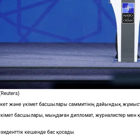
Reuters)
ет және үкімет басшылары саммитінің дайындық жұмыст
кімет басшылары, мыңдаған дипломат, журналистер мен қ
зиденттік кешенде бас қосады.