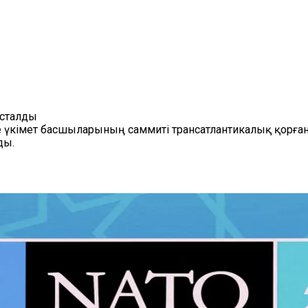
асталды
кімет басшыларының саммиті трансатлантикалық қорғаны
ды.