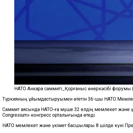
НАТО Анкара саммиті_Қорғаныс өнеркәсібі форумы (
Түркияның ұйымдастыруымен өтетін 36-шы НАТО Мемлек
Саммит аясында НАТО-ға мүше 32 елдің мемлекет және ү
Congresium» конгресс орталығында өтеді.
НАТО мемлекет және үкімет басшылары 8 шілде күні Пре