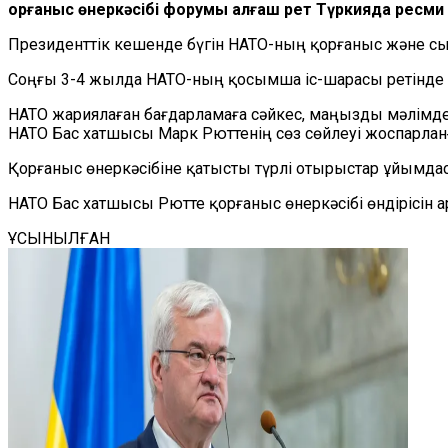
Қорғаныс өнеркәсібі форумы алғаш рет Түркияда ресми
Президенттік кешенде бүгін НАТО-ның қорғаныс және с
Соңғы 3-4 жылда НАТО-ның қосымша іс-шарасы ретінде ж
НАТО жариялаған бағдарламаға сәйкес, маңызды мәлімд
НАТО Бас хатшысы Марк Рюттенің сөз сөйлеуі жоспарлан
Қорғаныс өнеркәсібіне қатысты түрлі отырыстар ұйымд
НАТО Бас хатшысы Рютте қорғаныс өнеркәсібі өндірісін
ҰСЫНЫЛҒАН