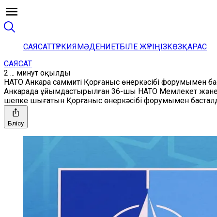
САЯСАТ
ТҮРКИЯ
МӘДЕНИЕТ
БІЛЕ ЖҮРІҢІЗ
КӨЗҚАРАС
САЯСАТ
2 ... минут оқылды
НАТО Анкара саммиті Қорғаныс өнеркәсібі форумымен б
Анкарада ұйымдастырылған 36-шы НАТО Мемлекет және ү
шепке шығатын Қорғаныс өнеркәсібі форумымен бастал
Бөлісу