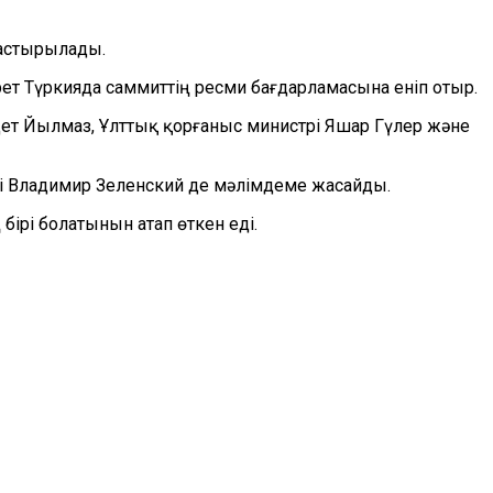
дастырылады.
т Түркияда саммиттің ресми бағдарламасына еніп отыр.
т Йылмаз, Ұлттық қорғаныс министрі Яшар Гүлер және
і Владимир Зеленский де мәлімдеме жасайды.
ірі болатынын атап өткен еді.