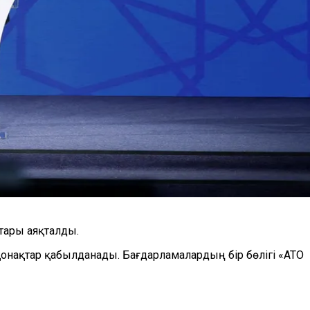
ары аяқталды.
онақтар қабылданады. Бағдарламалардың бір бөлігі «ATO