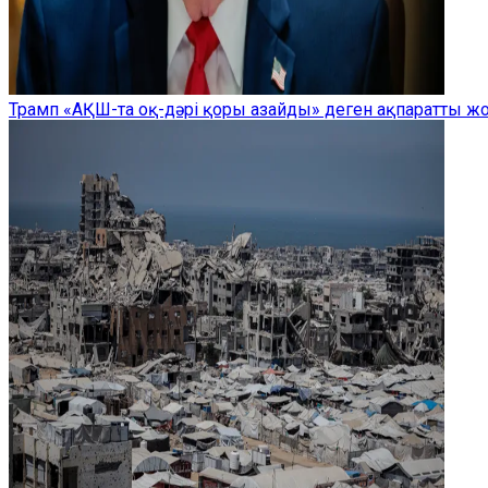
Трамп «АҚШ-та оқ-дәрі қоры азайды» деген ақпаратты 