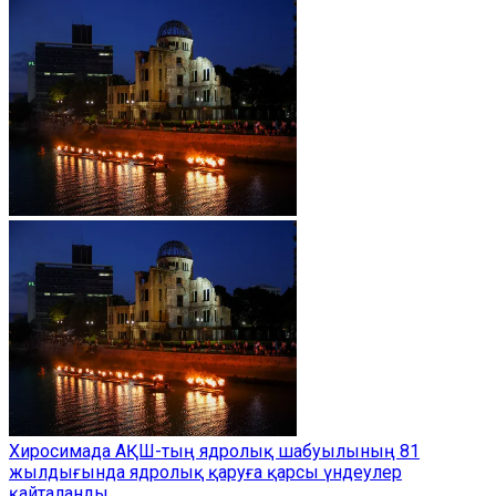
Хиросимада АҚШ-тың ядролық шабуылының 81
жылдығында ядролық қаруға қарсы үндеулер
қайталанды