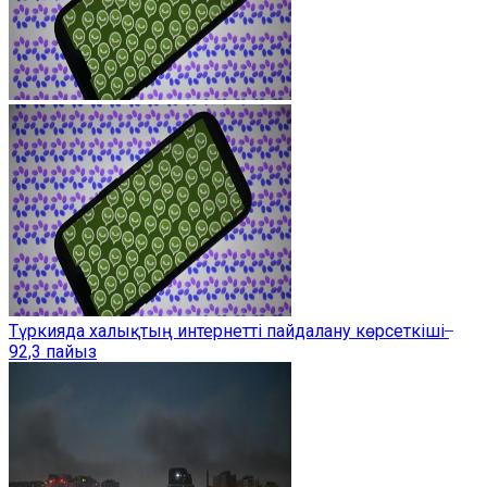
Түркияда халықтың интернетті пайдалану көрсеткіші ̶
92,3 пайыз