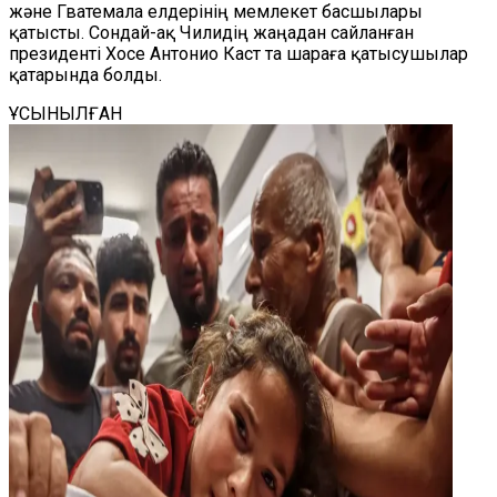
және Гватемала елдерінің мемлекет басшылары
қатысты. Сондай-ақ Чилидің жаңадан сайланған
президенті Хосе Антонио Каст та шараға қатысушылар
қатарында болды.
ҰСЫНЫЛҒАН