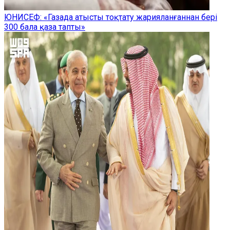
ЮНИСЕФ: «Газада атысты тоқтату жарияланғаннан бері
300 бала қаза тапты»