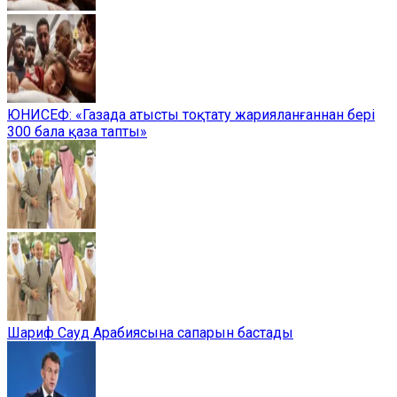
ЮНИСЕФ: «Газада атысты тоқтату жарияланғаннан бері
300 бала қаза тапты»
Шариф Сауд Арабиясына сапарын бастады