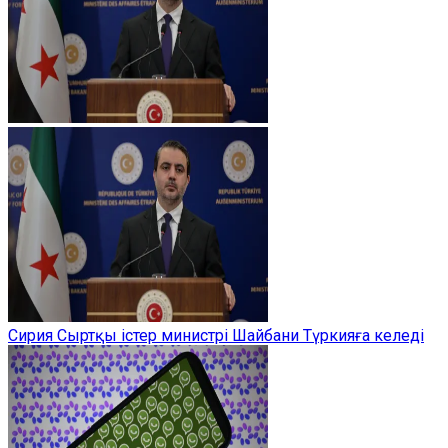
Сирия Сыртқы істер министрі Шайбани Түркияға келеді