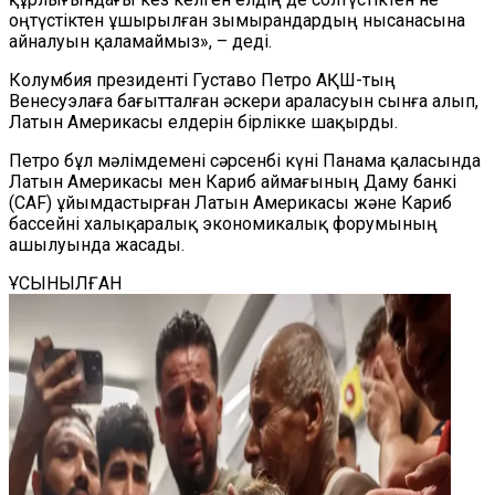
оңтүстіктен ұшырылған зымырандардың нысанасына
айналуын қаламаймыз», – деді.
Колумбия президенті Густаво Петро АҚШ-тың
Венесуэлаға бағытталған әскери араласуын сынға алып,
Латын Америкасы елдерін бірлікке шақырды.
Петро бұл мәлімдемені сәрсенбі күні Панама қаласында
Латын Америкасы мен Кариб аймағының Даму банкі
(CAF) ұйымдастырған Латын Америкасы және Кариб
бассейні халықаралық экономикалық форумының
ашылуында жасады.
ҰСЫНЫЛҒАН