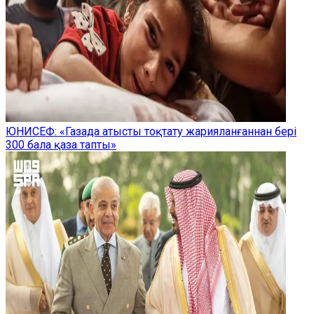
ЮНИСЕФ: «Газада атысты тоқтату жарияланғаннан бері
300 бала қаза тапты»