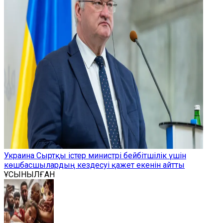
Украина Сыртқы істер министрі бейбітшілік үшін
көшбасшылардың кездесуі қажет екенін айтты
ҰСЫНЫЛҒАН