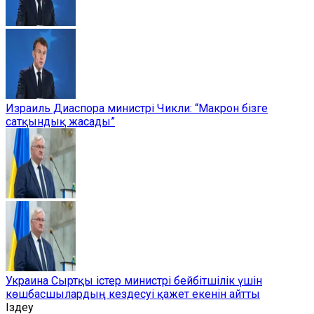
Израиль Диаспора министрі Чикли: “Макрон бізге
сатқындық жасады”
Украина Сыртқы істер министрі бейбітшілік үшін
көшбасшылардың кездесуі қажет екенін айтты
Іздеу