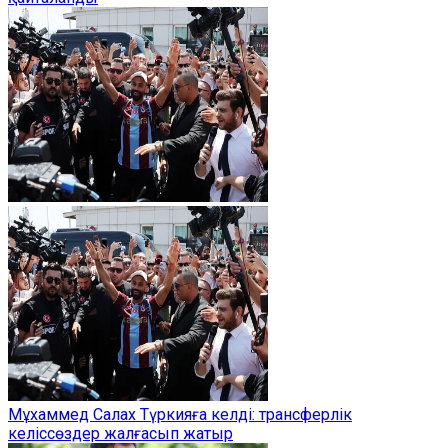
Мұхаммед Салах Түркияға келді: трансферлік
келіссөздер жалғасып жатыр