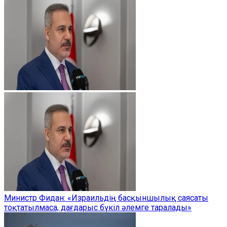
Министр Фидан: «Израильдің басқыншылық саясаты
тоқтатылмаса, дағдарыс бүкіл әлемге таралады»