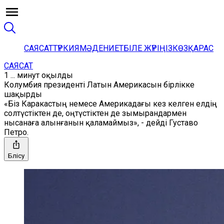
САЯСАТ
ТҮРКИЯ
МӘДЕНИЕТ
БІЛЕ ЖҮРІҢІЗ
КӨЗҚАРАС
САЯСАТ
1 ... минут оқылды
Колумбия президенті Латын Америкасын бірлікке
шақырды
«Біз Каракастың немесе Америкадағы кез келген елдің
солтүстіктен де, оңтүстіктен де зымырандармен
нысанаға алынғанын қаламаймыз», - дейді Густаво
Петро.
Бөлісу