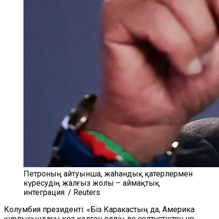
Петроның айтуынша, жаһандық қатерлермен
күресудің жалғыз жолы – аймақтық
интеграция. / Reuters
Колумбия президенті: «Біз Каракастың да, Америка
құрлығындағы кез келген елдің де солтүстіктен не