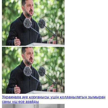
Украинада әуе қорғанысы үшін қолданылатын зымыран
саны үш есе азайды