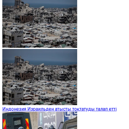
Индонезия Израильден атысты тоқтатуды талап етті