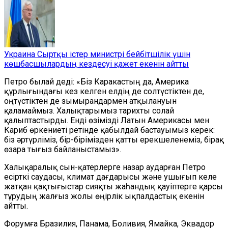
Украина Сыртқы істер министрі бейбітшілік үшін
көшбасшылардың кездесуі қажет екенін айтты
Петро былай деді: «Біз Каракастың да, Америка
құрлығындағы кез келген елдің де солтүстіктен де,
оңтүстіктен де зымырандармен атқылануын
қаламаймыз. Халықтарымыз тарихты солай
қалыптастырды. Енді өзімізді Латын Америкасы мен
Кариб өркениеті ретінде қабылдай бастауымыз керек:
біз әртүрліміз, бір-бірімізден қатты ерекшеленеміз, бірақ
өзара тығыз байланыстамыз».
Халықаралық сын-қатерлерге назар аударған Петро
есірткі саудасы, климат дағдарысы және ушығып келе
жатқан қақтығыстар сияқты жаһандық қауіптерге қарсы
тұрудың жалғыз жолы өңірлік ықпалдастық екенін
айтты.
Форумға Бразилия, Панама, Боливия, Ямайка, Эквадор