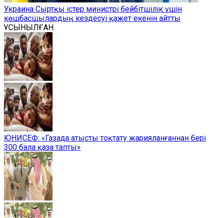
Украина Сыртқы істер министрі бейбітшілік үшін
көшбасшылардың кездесуі қажет екенін айтты
ҰСЫНЫЛҒАН
ЮНИСЕФ: «Газада атысты тоқтату жарияланғаннан бері
300 бала қаза тапты»