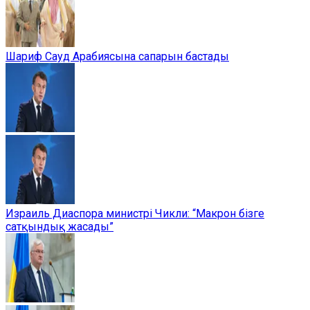
Шариф Сауд Арабиясына сапарын бастады
Израиль Диаспора министрі Чикли: “Макрон бізге
сатқындық жасады”