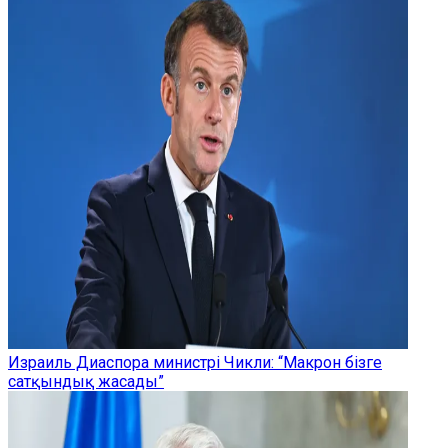
Израиль Диаспора министрі Чикли: “Макрон бізге
сатқындық жасады”