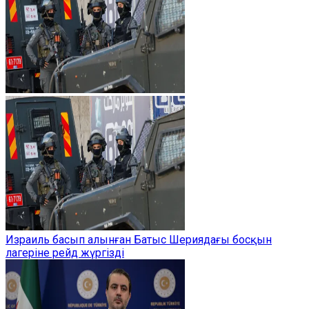
Израиль басып алынған Батыс Шериядағы босқын
лагеріне рейд жүргізді