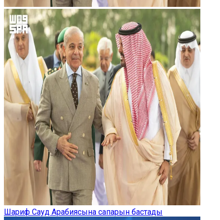
Шариф Сауд Арабиясына сапарын бастады