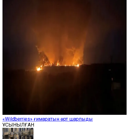
«Wildberries» ғимаратын өрт шарпыды
ҰСЫНЫЛҒАН