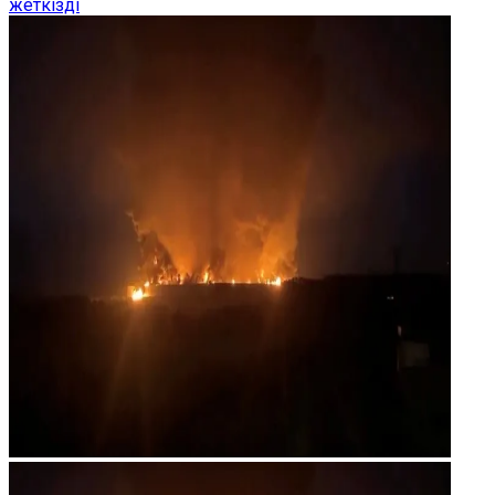
жеткізді