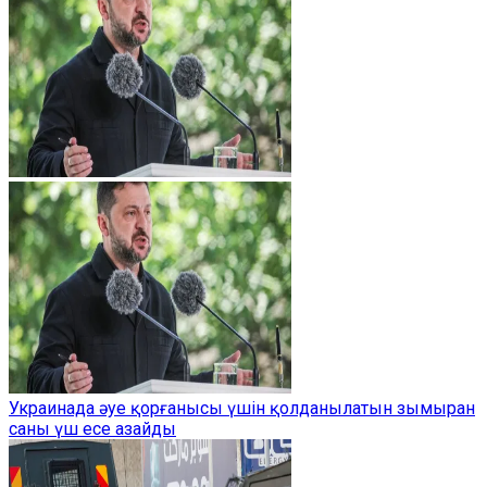
Украинада әуе қорғанысы үшін қолданылатын зымыран
саны үш есе азайды