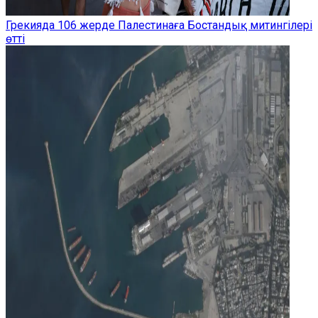
Грекияда 106 жерде Палестинаға Бостандық митингілері
өтті