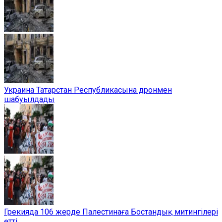
Украина Татарстан Республикасына дронмен
шабуылдады
Грекияда 106 жерде Палестинаға Бостандық митингілері
өтті