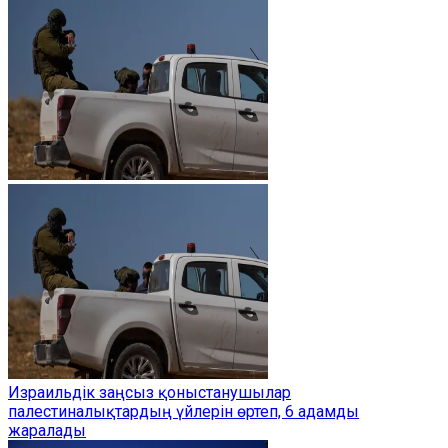
Израильдік заңсыз қоныстанушылар
палестиналықтардың үйлерін өртеп, 6 адамды
жаралады