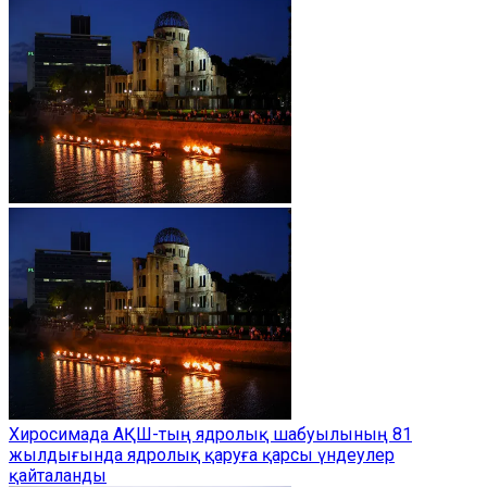
Хиросимада АҚШ-тың ядролық шабуылының 81
жылдығында ядролық қаруға қарсы үндеулер
қайталанды