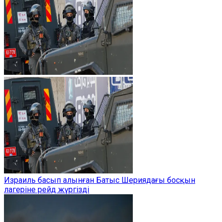
Израиль басып алынған Батыс Шериядағы босқын
лагеріне рейд жүргізді