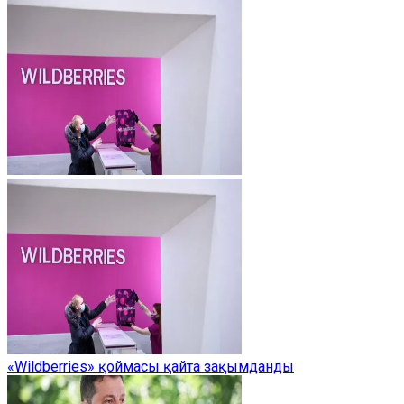
«Wildberries» қоймасы қайта зақымданды