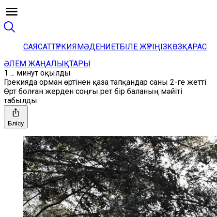
САЯСАТ
ТҮРКИЯ
МӘДЕНИЕТ
БІЛЕ ЖҮРІҢІЗ
КӨЗҚАРАС
ӘЛЕМ ЖАҢАЛЫҚТАРЫ
1 ... минут оқылды
Грекияда орман өртінен қаза тапқандар саны 2-ге жетті
Өрт болған жерден соңғы рет бір баланың мәйіті
табылды.
Бөлісу