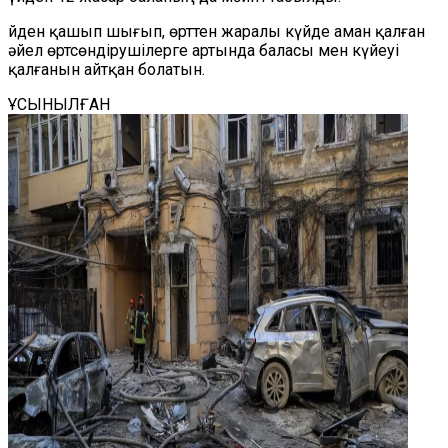
Үйден қашып шығып, өрттен жаралы күйде аман қалған
әйел өртсөндірушілерге артында баласы мен күйеуі
қалғанын айтқан болатын.
ҰСЫНЫЛҒАН