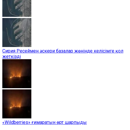
Сирия Ресеймен әскери базалар жөнінде келісімге қол
жеткізді
«Wildberries» ғимаратын өрт шарпыды