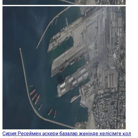
Сирия Ресеймен әскери базалар жөнінде келісімге қол