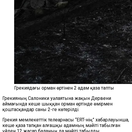
Грекиядағы орман өртінен 2 адам қаза тапты
Грекияның Салоники уәлаятына жақын Дервени
аймағында кеше шыққан орман өртінде өмірмен
қоштасқандар саны 2-ге көтерілді.
Грекия мемлекеттік телеарнасы “ERT-нің” хабарлауынша,
кеше қаза тапқан алғашқы адамның мәйіті табылған
үйден 12 жасар баланың да мәйіті табылды.