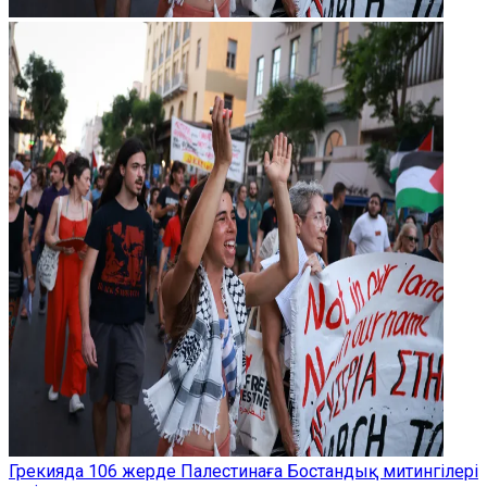
Грекияда 106 жерде Палестинаға Бостандық митингілері