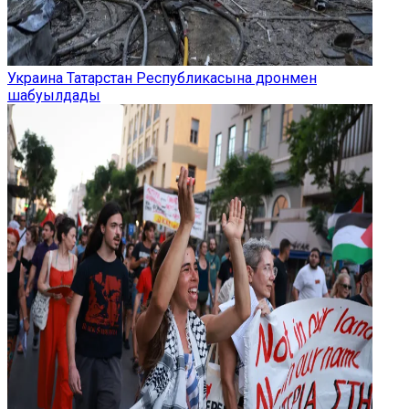
Украина Татарстан Республикасына дронмен
шабуылдады