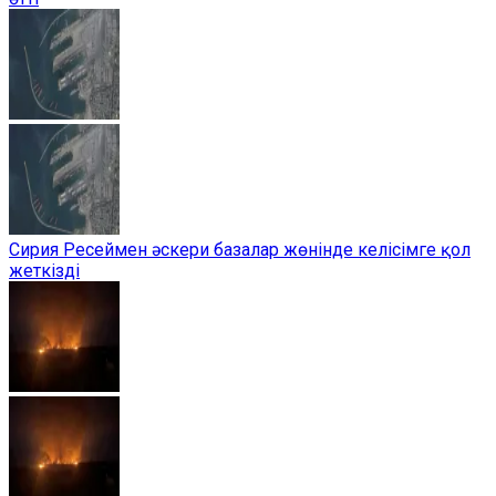
Сирия Ресеймен әскери базалар жөнінде келісімге қол
жеткізді