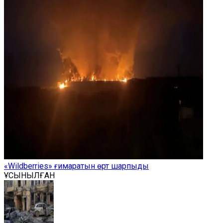
«Wildberries» ғимаратын өрт шарпыды
ҰСЫНЫЛҒАН