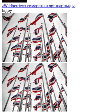
«Wildberries» ғимаратын өрт шарпыды
Іздеу