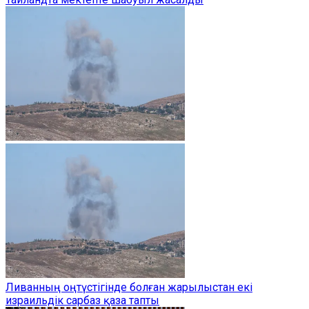
Ливанның оңтүстігінде болған жарылыстан екі
израильдік сарбаз қаза тапты