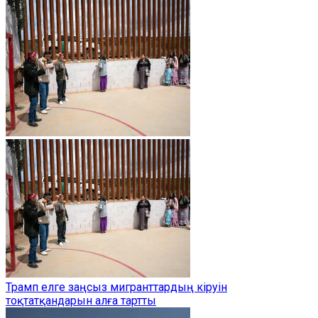
Трамп елге заңсыз мигранттардың кіруін
тоқтатқандарын алға тартты