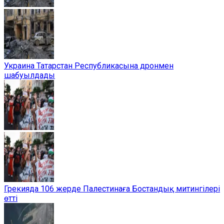
Украина Татарстан Республикасына дронмен
шабуылдады
Грекияда 106 жерде Палестинаға Бостандық митингілері
өтті