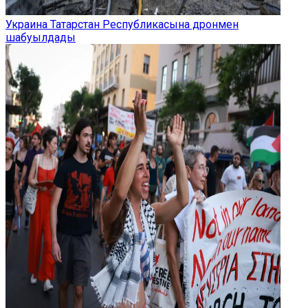
Украина Татарстан Республикасына дронмен
шабуылдады