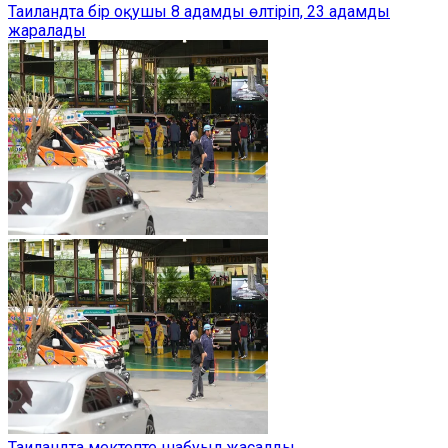
Таиландта бір оқушы 8 адамды өлтіріп, 23 адамды
жаралады
Таиландта мектепте шабуыл жасалды