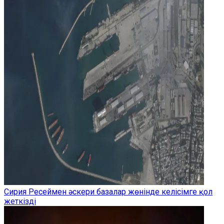
Сирия Ресеймен әскери базалар жөнінде келісімге қол
жеткізді