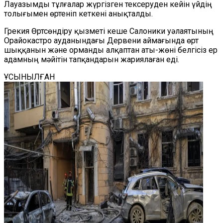
Лауазымды тұлғалар жүргізген тексеруден кейін үйдің
толығымен өртеніп кеткені анықталды.
Грекия Өртсөндіру қызметі кеше Салоники уәлаятының
Орайокастро ауданындағы Дервени аймағында өрт
шыққанын және орманды алқаптан аты-жөні белгісіз ер
адамның мәйітін тапқандарын жариялаған еді.
ҰСЫНЫЛҒАН