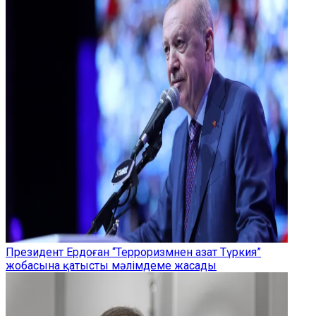
Президент Ердоған “Терроризмнен азат Түркия”
жобасына қатысты мәлімдеме жасады