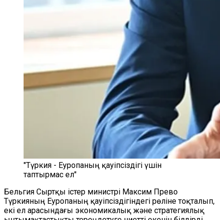
"Түркия - Еуропаның қауіпсіздігі үшін
таптырмас ел"
Бельгия Сыртқы істер министрі Максим Прево
Түркияның Еуропаның қауіпсіздігіндегі рөліне тоқталып,
екі ел арасындағы экономикалық және стратегиялық
ынтымақтастықты тереңдетуге ниетті екенін білдірді.