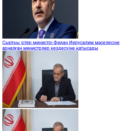
Сыртқы істер министрі Фидан Иерусалим мәселесіне
арналған министрлер кездесуіне қатысады