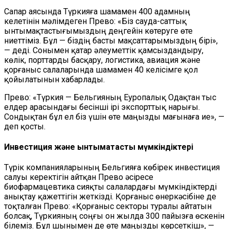
Сапар аясында Түркияға шамамен 400 адамның
келетінін мәлімдеген Прево: «Біз сауда-саттық
ынтымақтастығымыздың деңгейін көтеруге өте
ниеттіміз. Бұл — біздің басты мақсаттарымыздың бірі»,
— деді. Сонымен қатар әлеуметтік қамсыздандыру,
көлік, порттарды басқару, логистика, авиация және
қорғаныс салаларында шамамен 40 келісімге қол
қойылатынын хабарлады.
Прево: «Түркия — Бельгияның Еуропалық Одақтан тыс
елдер арасындағы бесінші ірі экспорттық нарығы.
Сондықтан бұл ел біз үшін өте маңызды мағынаға ие», —
деп қосты.
Инвестиция және ынтымақтастық мүмкіндіктері
Түрік компанияларының Бельгияға көбірек инвестиция
салуы керектігін айтқан Прево әсіресе
биофармацевтика сияқты салалардағы мүмкіндіктерді
анықтау қажеттігін жеткізді. Қорғаныс өнеркәсібіне де
тоқталған Прево: «Қорғаныс секторы туралы айтатын
болсақ, Түркияның соңғы он жылда 300 пайызға өскенін
білеміз. Бұл шынымен де өте маңызды көрсеткіш», —