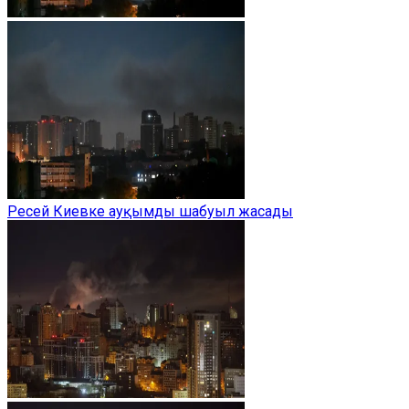
Ресей Киевке ауқымды шабуыл жасады