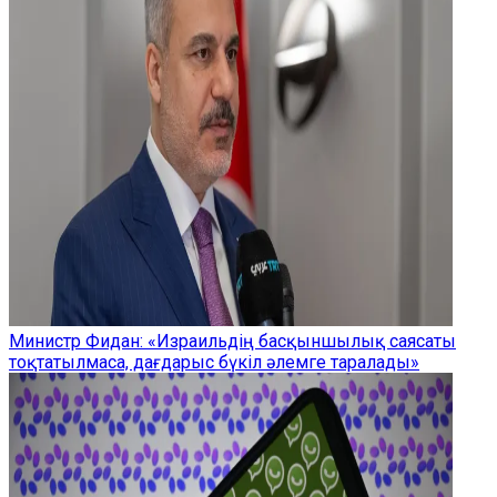
Министр Фидан: «Израильдің басқыншылық саясаты
тоқтатылмаса, дағдарыс бүкіл әлемге таралады»