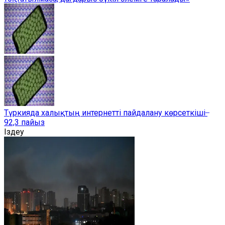
Түркияда халықтың интернетті пайдалану көрсеткіші ̶
92,3 пайыз
Іздеу