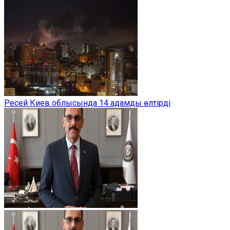
Ресей Киев облысында 14 адамды өлтірді