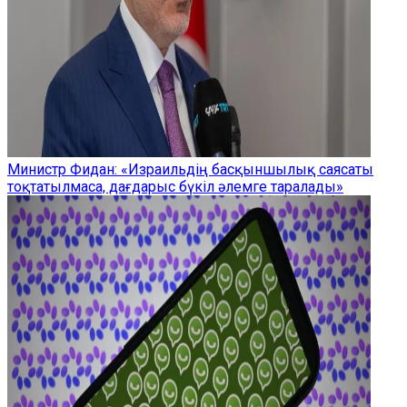
Министр Фидан: «Израильдің басқыншылық саясаты
тоқтатылмаса, дағдарыс бүкіл әлемге таралады»