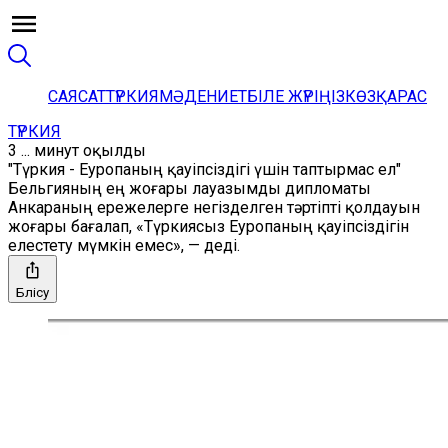
САЯСАТ
ТҮРКИЯ
МӘДЕНИЕТ
БІЛЕ ЖҮРІҢІЗ
КӨЗҚАРАС
ТҮРКИЯ
3 ... минут оқылды
"Түркия - Еуропаның қауіпсіздігі үшін таптырмас ел"
Бельгияның ең жоғары лауазымды дипломаты
Анкараның ережелерге негізделген тәртіпті қолдауын
жоғары бағалап, «Түркиясыз Еуропаның қауіпсіздігін
елестету мүмкін емес», — деді.
Бөлісу