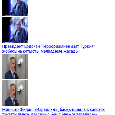
Президент Ердоған “Терроризмнен азат Түркия”
жобасына қатысты мәлімдеме жасады
Министр Фидан: «Израильдің басқыншылық саясаты
тоқтатылмаса, дағдарыс бүкіл әлемге таралады»