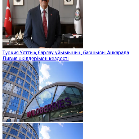
Түркия Ұлттық барлау ұйымының басшысы Анкарада
Ливия өкілдерімен кездесті