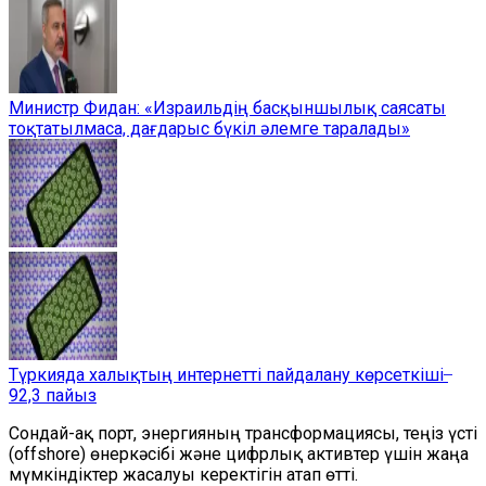
Министр Фидан: «Израильдің басқыншылық саясаты
тоқтатылмаса, дағдарыс бүкіл әлемге таралады»
Түркияда халықтың интернетті пайдалану көрсеткіші ̶
92,3 пайыз
Сондай-ақ порт, энергияның трансформациясы, теңіз үсті
(offshore) өнеркәсібі және цифрлық активтер үшін жаңа
мүмкіндіктер жасалуы керектігін атап өтті.