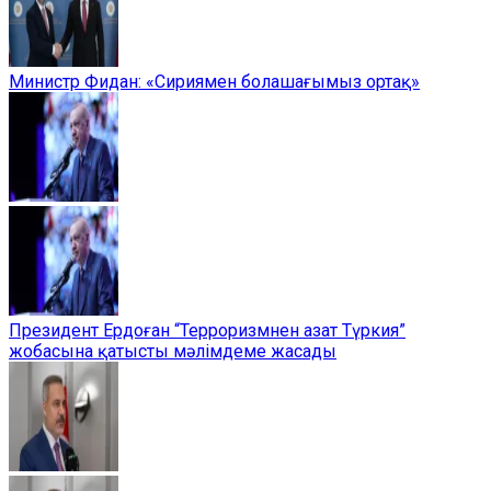
Министр Фидан: «Сириямен болашағымыз ортақ»
Президент Ердоған “Терроризмнен азат Түркия”
жобасына қатысты мәлімдеме жасады