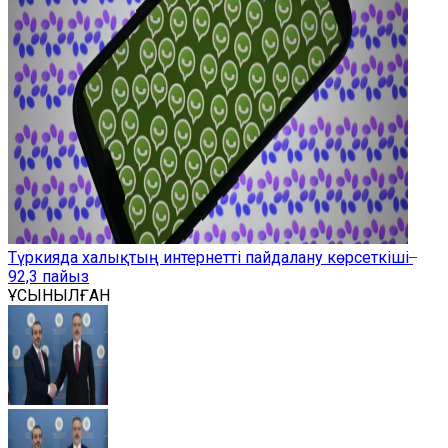
Түркияда халықтың интернетті пайдалану көрсеткіші ̶
92,3 пайыз
ҰСЫНЫЛҒАН