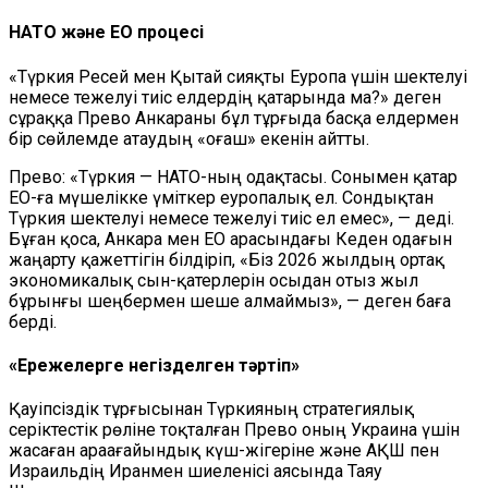
НАТО және ЕО процесі
«Түркия Ресей мен Қытай сияқты Еуропа үшін шектелуі
немесе тежелуі тиіс елдердің қатарында ма?» деген
сұраққа Прево Анкараны бұл тұрғыда басқа елдермен
бір сөйлемде атаудың «оғаш» екенін айтты.
Прево: «Түркия — НАТО-ның одақтасы. Сонымен қатар
ЕО-ға мүшелікке үміткер еуропалық ел. Сондықтан
Түркия шектелуі немесе тежелуі тиіс ел емес», — деді.
Бұған қоса, Анкара мен ЕО арасындағы Кеден одағын
жаңарту қажеттігін білдіріп, «Біз 2026 жылдың ортақ
экономикалық сын-қатерлерін осыдан отыз жыл
бұрынғы шеңбермен шеше алмаймыз», — деген баға
берді.
«Ережелерге негізделген тәртіп»
Қауіпсіздік тұрғысынан Түркияның стратегиялық
серіктестік рөліне тоқталған Прево оның Украина үшін
жасаған араағайындық күш-жігеріне және АҚШ пен
Израильдің Иранмен шиеленісі аясында Таяу