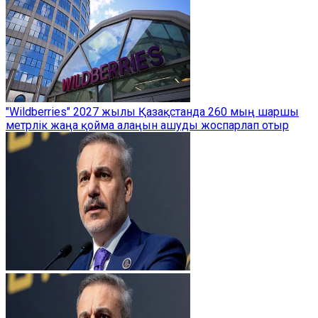
"Wildberries" 2027 жылы Қазақстанда 260 мың шаршы
метрлік жаңа қойма алаңын ашуды жоспарлап отыр