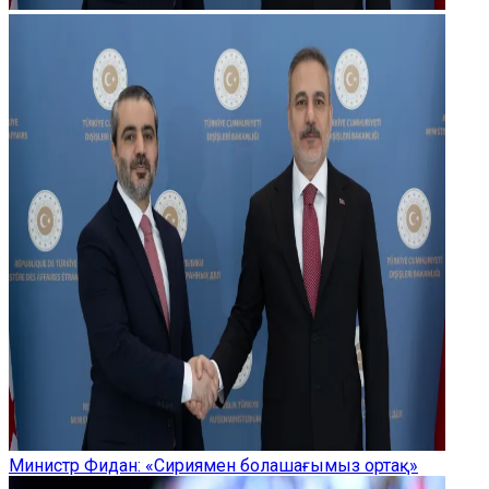
Министр Фидан: «Сириямен болашағымыз ортақ»