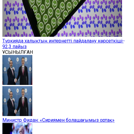
Түркияда халықтың интернетті пайдалану көрсеткіші ̶
92,3 пайыз
ҰСЫНЫЛҒАН
Министр Фидан: «Сириямен болашағымыз ортақ»