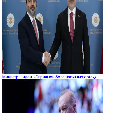
Министр Фидан: «Сириямен болашағымыз ортақ»