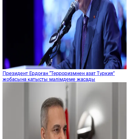
Президент Ердоған “Терроризмнен азат Түркия”
жобасына қатысты мәлімдеме жасады