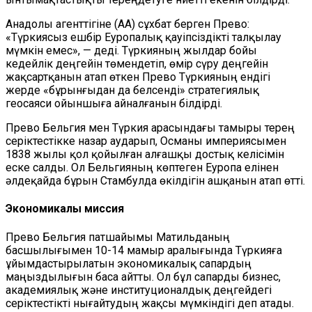
Анадолы агенттігіне (AA) сұхбат берген Прево:
«Түркиясыз ешбір Еуропалық қауіпсіздікті талқылау
мүмкін емес», — деді. Түркияның жылдар бойы
кедейлік деңгейін төмендетіп, өмір сүру деңгейін
жақсартқанын атап өткен Прево Түркияның ендігі
жерде «бұрынғыдан да белсенді» стратегиялық
геосаяси ойыншыға айналғанын білдірді.
Прево Бельгия мен Түркия арасындағы тамыры терең
серіктестікке назар аударып, Османы империясымен
1838 жылы қол қойылған алғашқы достық келісімін
еске салды. Ол Бельгияның көптеген Еуропа елінен
әлдеқайда бұрын Стамбулда өкілдігін ашқанын атап өтті.
Экономикалық миссия
Прево Бельгия патшайымы Матильданың
басшылығымен 10-14 мамыр аралығында Түркияға
ұйымдастырылатын экономикалық сапардың
маңыздылығын баса айтты. Ол бұл сапарды бизнес,
академиялық және институционалдық деңгейдегі
серіктестікті нығайтудың жақсы мүмкіндігі деп атады.