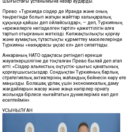
Шығыстағы ұстанымына назар аударды.
Прево: «Түркияда сіздер де Иранда және оның
төңірегінде болып жатқан жайттар халықаралық
құқыққа қайшы деп ойлайсыздар», — деп, Түркияның
«ережелерге негізделген тәртіп» қажеттілігін алға
тартып отырғанын жеткізді. Көпжақтылықты қорғау
және аумақтық тұтастықты құрметтеу мәселелерінде
Түркияны «көзқарасы ұқсас ел» деп сипаттады.
Анкараның НАТО одақтасы ретіндегі ерекше
жауапкершілігіне де тоқталған Прево былай деп атап
өтті: «Сіздер альянстың оңтүстік-шығыс қанатының
қорғаушысысыздар. Сондықтан Түркияның барлық
стратегиялық активтерінің жаһандық бейнесін көру өте
маңызды. Болашақ ұрпақ үшін экономикалық даму
жағдайларын жасау және жаңа көпірлер орнату
жолында бірлесе нығайтатын дүниелеріміз көп деп
есептеймін».
ҰСЫНЫЛҒАН