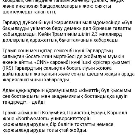
хабарлап, бетпердеге тыйым және әртүрлілік, теңдік
және инклюзия бағдарламаларын жою сияқты
шектеулерді талап етті.
Гарвард дүйсенбі күні жариялаған мәлімдемесінде «бұл
бақылауды үкіметке беру демек» деп бірнеше талапты
қабылдамады. Кейін Трамп әкімшілігі 2,3 миллиард
долларлық қаражаттың бұғатталғанын хабарлады.
Трамп сонымен қатар сейсенбі күні Гарвардтың
салықтан босатылған мәртебесі де жойылуы мүмкін
екенін айтты. «CNN» сәрсенбі күні Ішкі кірістер қызметі
(IRS) Гарвардтың салықтан босатылуын жоюға
дайындалып жатқанын және соңғы шешім жақын арада
жарияланатынын хабарлады.
Адам құқықтарын қорғаушылар «Үкіметтің бұл қысымы
сөз бостандығы мен академиялық бостандыққа қауіп
төндіреді», - дейді.
Трамп әкімшілігі Колумбия, Принстон, Браун, Корнелл
және «Northwestern» университеттерін
қаржыландырудың бір бөлігін тоқтатты немесе
қаржыландыруды толықтай жойды.