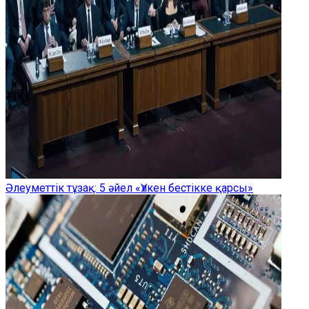
Әлеуметтік тұзақ: 5 әйел «Үлкен бестікке қарсы»