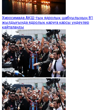
Хиросимада АҚШ-тың ядролық шабуылының 81
жылдығында ядролық қаруға қарсы үндеулер
қайталанды