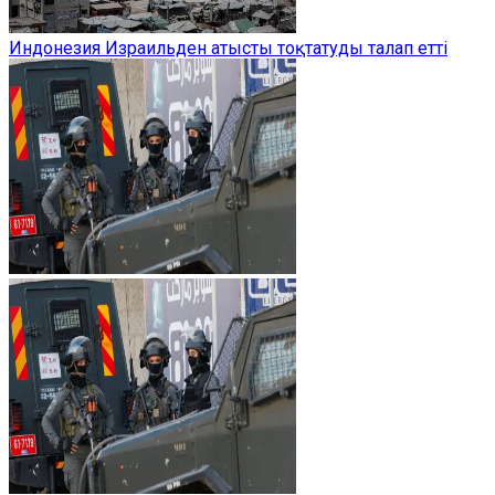
Индонезия Израильден атысты тоқтатуды талап етті