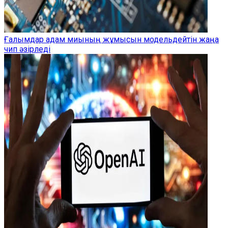
Ғалымдар адам миының жұмысын модельдейтін жаңа
чип әзірледі