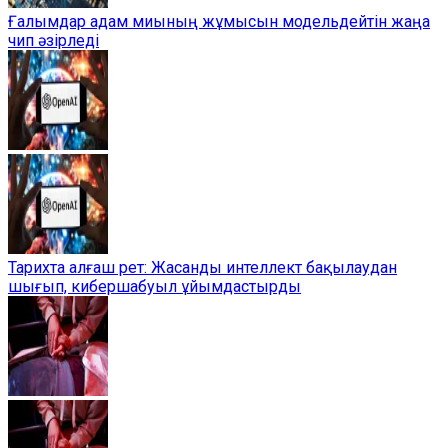
Ғалымдар адам миының жұмысын модельдейтін жаңа
чип әзірледі
Тарихта алғаш рет: Жасанды интеллект бақылаудан
шығып, кибершабуыл ұйымдастырды