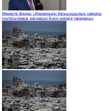
Министр Фидан: «Израильдің басқыншылық саясаты
тоқтатылмаса, дағдарыс бүкіл әлемге таралады»