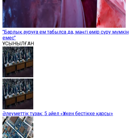
"Барлық ауруға ем табылса да, мәңгі өмір сүру мүмкін
емес"
ҰСЫНЫЛҒАН
Әлеуметтік тұзақ: 5 әйел «Үлкен бестікке қарсы»