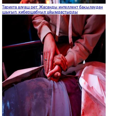
Тарихта алғаш рет: Жасанды интеллект бақылаудан
шығып, кибершабуыл ұйымдастырды