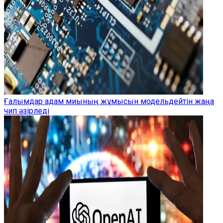
Ғалымдар адам миының жұмысын модельдейтін жаңа
чип әзірледі