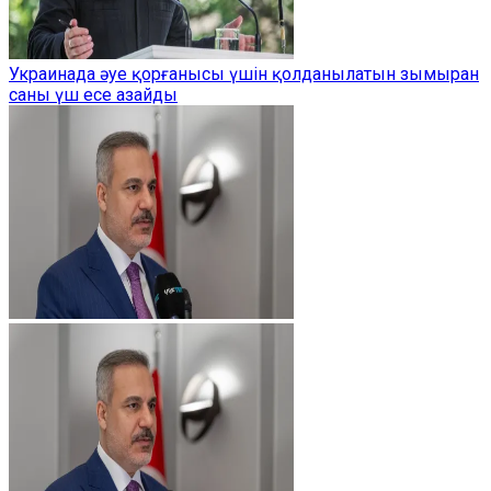
Украинада әуе қорғанысы үшін қолданылатын зымыран
саны үш есе азайды