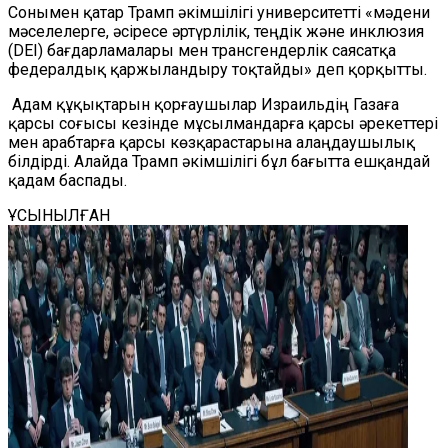
Сонымен қатар Трамп әкімшілігі университетті «мәдени
мәселелерге, әсіресе әртүрлілік, теңдік және инклюзия
(DEI) бағдарламалары мен трансгендерлік саясатқа
федералдық қаржыландыру тоқтайды» деп қорқытты.
Адам құқықтарын қорғаушылар Израильдің Газаға
қарсы соғысы кезінде мұсылмандарға қарсы әрекеттері
мен арабтарға қарсы көзқарастарына алаңдаушылық
білдірді. Алайда Трамп әкімшілігі бұл бағытта ешқандай
қадам баспады.
ҰСЫНЫЛҒАН