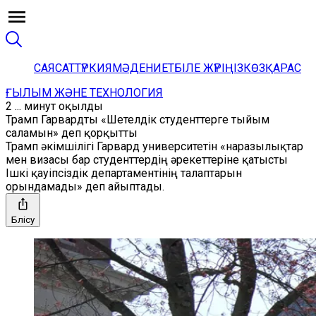
САЯСАТ
ТҮРКИЯ
МӘДЕНИЕТ
БІЛЕ ЖҮРІҢІЗ
КӨЗҚАРАС
ҒЫЛЫМ ЖӘНЕ ТЕХНОЛОГИЯ
2 ... минут оқылды
Трамп Гарвардты «Шетелдік студенттерге тыйым
саламын» деп қорқытты
Трамп әкімшілігі Гарвард университетін «наразылықтар
мен визасы бар студенттердің әрекеттеріне қатысты
Ішкі қауіпсіздік департаментінің талаптарын
орындамады» деп айыптады.
Бөлісу