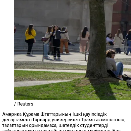
/ Reuters
Америка Құрама Штаттарының Ішкі қауіпсіздік
департаменті Гарвард университеті Трамп әкімшілігінің
талаптарын орындамаса, шетелдік студенттерді
қабылдау құқығынан айырылатынын мәлімдеді. Бұл