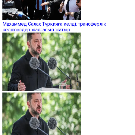
Мұхаммед Салах Түркияға келді: трансферлік
келіссөздер жалғасып жатыр