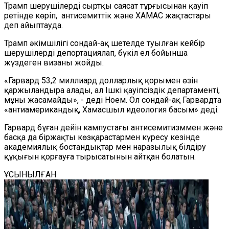
Трамп шерушілерді сыртқы саясат тұрғысынан қауіп
ретінде көріп, антисемиттік және ХАМАС жақтастары
деп айыптауда.
Трамп әкімшілігі сондай-ақ шетелде туылған кейбір
шерушілерді депортациялап, бүкіл ел бойынша
жүздеген визаны жойды.
«Гарвард 53,2 миллиард долларлық қорымен өзін
қаржыландыра алады, ал Ішкі қауіпсіздік департаменті,
мұны жасамайды», - деді Ноем. Ол сондай-ақ Гарвардта
«антиамерикандық, Хамасшыл идеология басым» деді.
Гарвард бұған дейін кампустағы антисемитизммен және
басқа да біржақты көзқарастармен күресу кезінде
академиялық бостандықтар мен наразылық білдіру
құқығын қорғауға тырысатынын айтқан болатын.
ҰСЫНЫЛҒАН