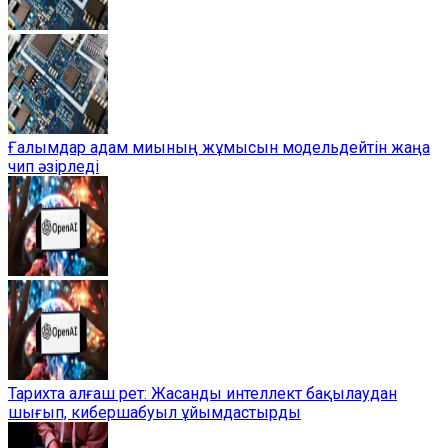
Ғалымдар адам миының жұмысын модельдейтін жаңа
чип әзірледі
Тарихта алғаш рет: Жасанды интеллект бақылаудан
шығып, кибершабуыл ұйымдастырды