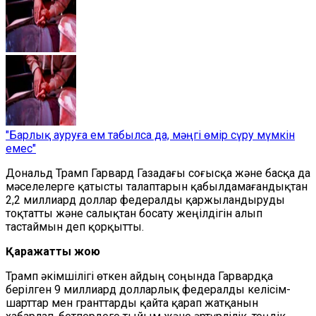
"Барлық ауруға ем табылса да, мәңгі өмір сүру мүмкін
емес"
Дональд Трамп Гарвард Газадағы соғысқа және басқа да
мәселелерге қатысты талаптарын қабылдамағандықтан
2,2 миллиард доллар федералды қаржыландыруды
тоқтатты және салықтан босату жеңілдігін алып
тастаймын деп қорқытты.
Қаражатты жою
Трамп әкімшілігі өткен айдың соңында Гарвардқа
берілген 9 миллиард долларлық федералды келісім-
шарттар мен гранттарды қайта қарап жатқанын