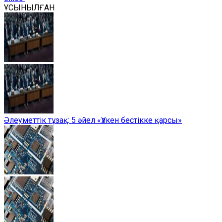
ҰСЫНЫЛҒАН
Әлеуметтік тұзақ: 5 әйел «Үлкен бестікке қарсы»