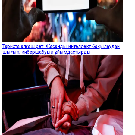
Тарихта алғаш рет: Жасанды интеллект бақылаудан
шығып, кибершабуыл ұйымдастырды