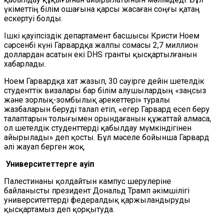
үкіметтің білім ошағына қарсы жасаған соңғы қатаң
ескертуі болды.
Ішкі қауіпсіздік департамент басшысы Кристи Ноем
сәрсенбі күні Гарвардқа жалпы сомасы 2,7 миллион
доллардан асатын екі DHS гранты қысқартылғанын
хабарлады.
Ноем Гарвардқа хат жазып, 30 сәуірге дейін шетелдік
студенттік визалары бар білім алушылардың «заңсыз
және зорлық-зомбылық әрекеттері» туралы
жазбаларын беруді талап етіп, «егер Гарвард есеп беру
талаптарын толығымен орындағанын құжаттай алмаса,
ол шетелдік студенттерді қабылдау мүмкіндігінен
айырылады» деп қосты. Бұл мәселе бойынша Гарвард
әлі жауап берген жоқ.
Университеттерге қауіп
Палестинаны қолдайтын кампус шерулеріне
байланысты президент Дональд Трамп әкімшілігі
университеттерді федералдық қаржыландыруды
қысқартамыз деп қорқытуда.