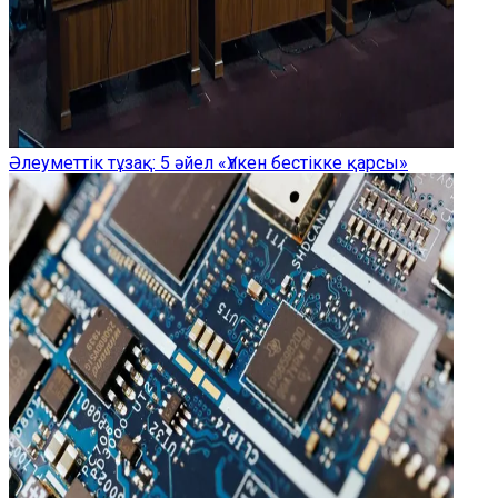
Әлеуметтік тұзақ: 5 әйел «Үлкен бестікке қарсы»