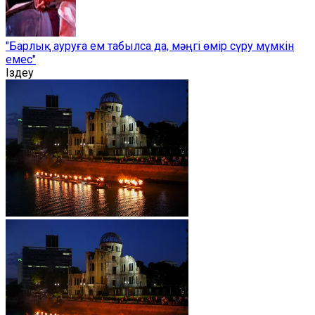
"Барлық ауруға ем табылса да, мәңгі өмір сүру мүмкін
емес"
Іздеу