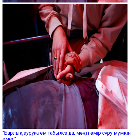
"Барлық ауруға ем табылса да, мәңгі өмір сүру мүмкін
емес"