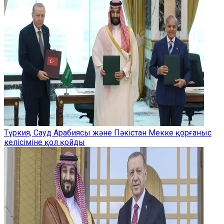
Түркия, Сауд Арабиясы және Пәкістан Мекке қорғаныс
келісіміне қол қойды