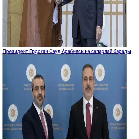
Президент Ердоған Сауд Арабиясына сапарлай барады