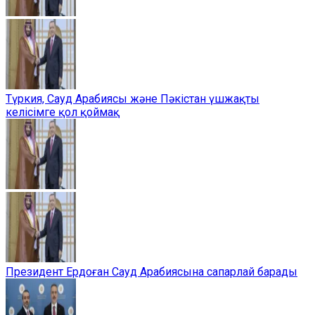
Түркия, Сауд Арабиясы және Пәкістан үшжақты
келісімге қол қоймақ
Президент Ердоған Сауд Арабиясына сапарлай барады