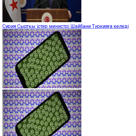
Сирия Сыртқы істер министрі Шайбани Түркияға келеді