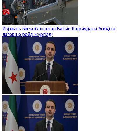
Израиль басып алынған Батыс Шериядағы босқын
лагеріне рейд жүргізді