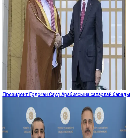
Президент Ердоған Сауд Арабиясына сапарлай барады