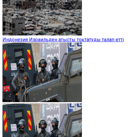
Индонезия Израильден атысты тоқтатуды талап етті