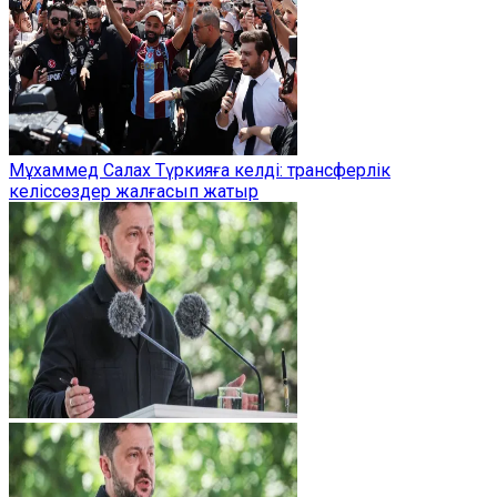
Мұхаммед Салах Түркияға келді: трансферлік
келіссөздер жалғасып жатыр