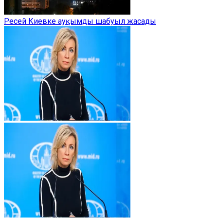
Ресей Киевке ауқымды шабуыл жасады