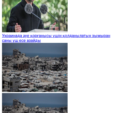
Украинада әуе қорғанысы үшін қолданылатын зымыран
саны үш есе азайды