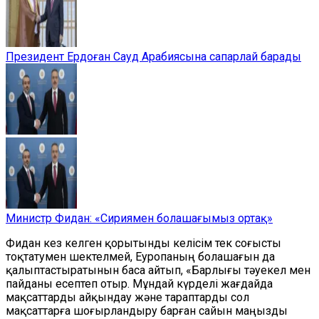
Президент Ердоған Сауд Арабиясына сапарлай барады
Министр Фидан: «Сириямен болашағымыз ортақ»
Фидан кез келген қорытынды келісім тек соғысты
тоқтатумен шектелмей, Еуропаның болашағын да
қалыптастыратынын баса айтып, «Барлығы тәуекел мен
пайданы есептеп отыр. Мұндай күрделі жағдайда
мақсаттарды айқындау және тараптарды сол
мақсаттарға шоғырландыру барған сайын маңызды