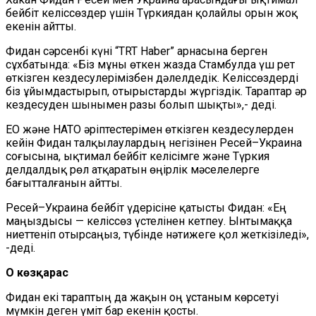
бейбіт келіссөздер үшін Түркиядан қолайлы орын жоқ
екенін айтты.
Фидан сәрсенбі күні “TRT Haber” арнасына берген
сұхбатында: «Біз мұны өткен жазда Стамбулда үш рет
өткізген кездесулерімізбен дәлелдедік. Келіссөздерді
біз ұйымдастырып, отырыстарды жүргіздік. Тараптар әр
кездесуден шынымен разы болып шықты»,- деді.
ЕО және НАТО әріптестерімен өткізген кездесулерден
кейін Фидан талқылаулардың негізінен Ресей–Украина
соғысына, ықтимал бейбіт келісімге және Түркия
делдалдық рөл атқаратын өңірлік мәселелерге
бағытталғанын айтты.
Ресей–Украина бейбіт үдерісіне қатысты Фидан: «Ең
маңыздысы — келіссөз үстелінен кетпеу. Ынтымаққа
ниеттеніп отырсаңыз, түбінде нәтижеге қол жеткізіледі»,
-деді.
Оң көзқарас
Фидан екі тараптың да жақын оң ұстаным көрсетуі
мүмкін деген үміт бар екенін қосты.