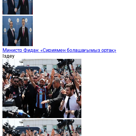
Министр Фидан: «Сириямен болашағымыз ортақ»
Іздеу