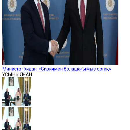
Министр Фидан: «Сириямен болашағымыз ортақ»
ҰСЫНЫЛҒАН