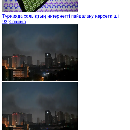
Түркияда халықтың интернетті пайдалану көрсеткіші ̶
92,3 пайыз