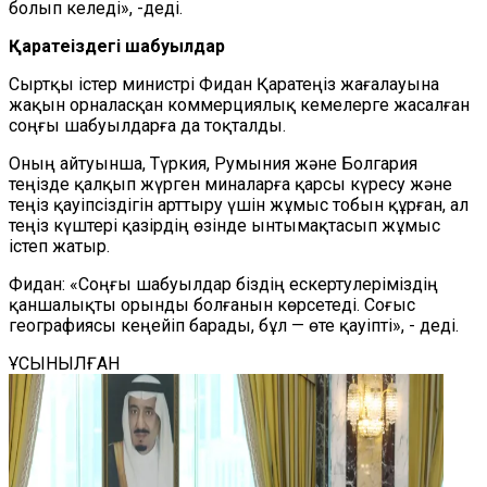
болып келеді», -деді.
Қаратеңіздегі шабуылдар
Сыртқы істер министрі Фидан Қаратеңіз жағалауына
жақын орналасқан коммерциялық кемелерге жасалған
соңғы шабуылдарға да тоқталды.
Оның айтуынша, Түркия, Румыния және Болгария
теңізде қалқып жүрген миналарға қарсы күресу және
теңіз қауіпсіздігін арттыру үшін жұмыс тобын құрған, ал
теңіз күштері қазірдің өзінде ынтымақтасып жұмыс
істеп жатыр.
Фидан: «Соңғы шабуылдар біздің ескертулеріміздің
қаншалықты орынды болғанын көрсетеді. Соғыс
географиясы кеңейіп барады, бұл — өте қауіпті», - деді.
ҰСЫНЫЛҒАН