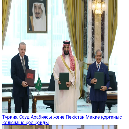
Түркия, Сауд Арабиясы және Пәкістан Мекке қорғаныс
келісіміне қол қойды