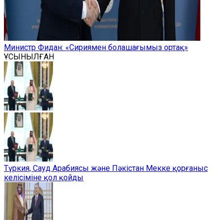
Министр Фидан: «Сириямен болашағымыз ортақ»
ҰСЫНЫЛҒАН
Түркия, Сауд Арабиясы және Пәкістан Мекке қорғаныс
келісіміне қол қойды