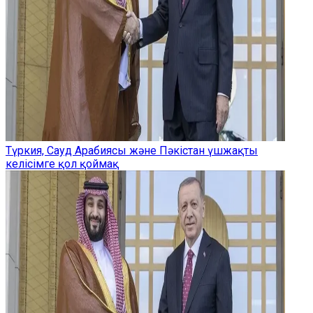
Түркия, Сауд Арабиясы және Пәкістан үшжақты
келісімге қол қоймақ