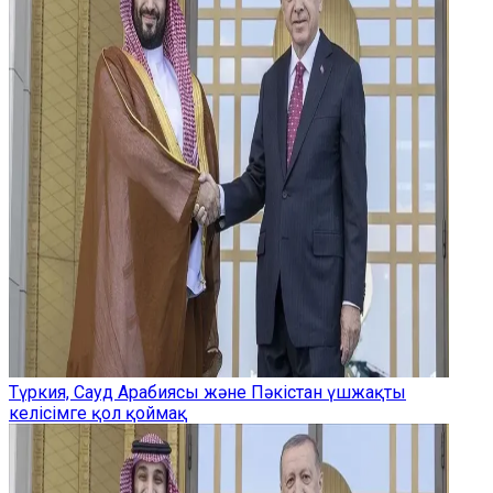
Түркия, Сауд Арабиясы және Пәкістан үшжақты
келісімге қол қоймақ