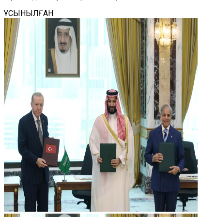
ҰСЫНЫЛҒАН