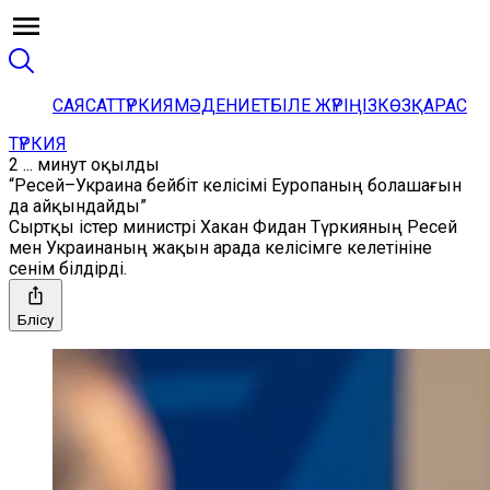
САЯСАТ
ТҮРКИЯ
МӘДЕНИЕТ
БІЛЕ ЖҮРІҢІЗ
КӨЗҚАРАС
ТҮРКИЯ
2 ... минут оқылды
“Ресей–Украина бейбіт келісімі Еуропаның болашағын
да айқындайды”
Сыртқы істер министрі Хакан Фидан Түркияның Ресей
мен Украинаның жақын арада келісімге келетініне
сенім білдірді.
Бөлісу