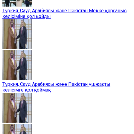
Түркия, Сауд Арабиясы және Пәкістан Мекке қорғаныс
келісіміне қол қойды
Түркия, Сауд Арабиясы және Пәкістан үшжақты
келісімге қол қоймақ