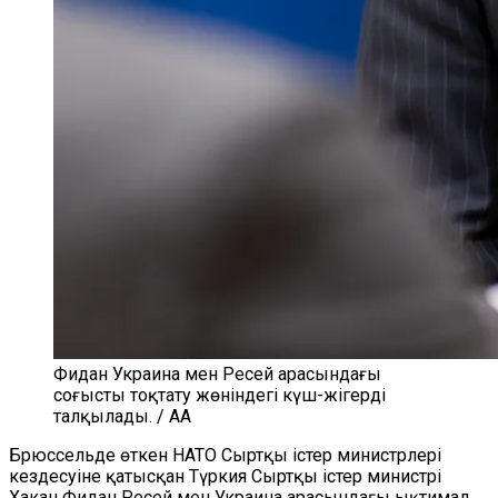
Фидан Украина мен Ресей арасындағы
соғысты тоқтату жөніндегі күш-жігерді
талқылады. / AA
Брюссельде өткен НАТО Сыртқы істер министрлері
кездесуіне қатысқан Түркия Сыртқы істер министрі
Хакан Фидан Ресей мен Украина арасындағы ықтимал