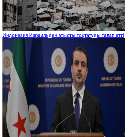
Индонезия Израильден атысты тоқтатуды талап етті