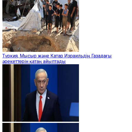
Түркия, Мысыр және Катар Израильдің Газадағы
әрекеттерін қатаң айыптады