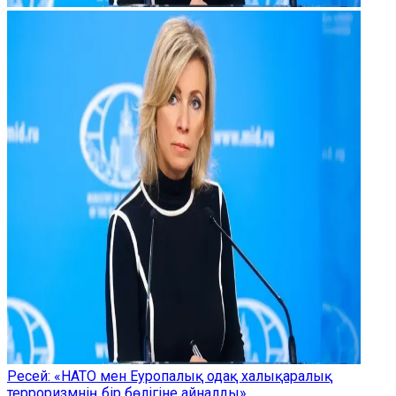
Ресей: «НАТО мен Еуропалық одақ халықаралық
терроризмнің бір бөлігіне айналды»