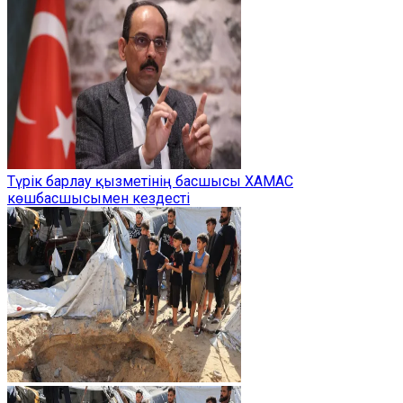
Түрік барлау қызметінің басшысы ХАМАС
көшбасшысымен кездесті