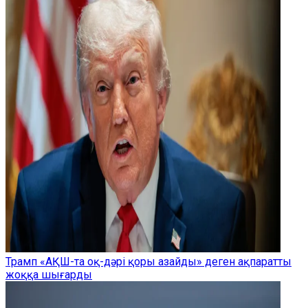
Трамп «АҚШ-та оқ-дәрі қоры азайды» деген ақпаратты
жоққа шығарды