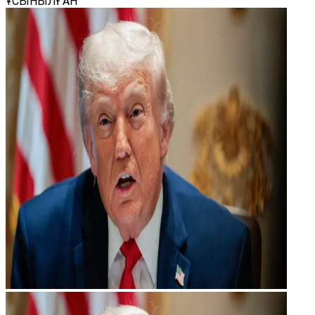
ҰСЫНЫЛҒАН