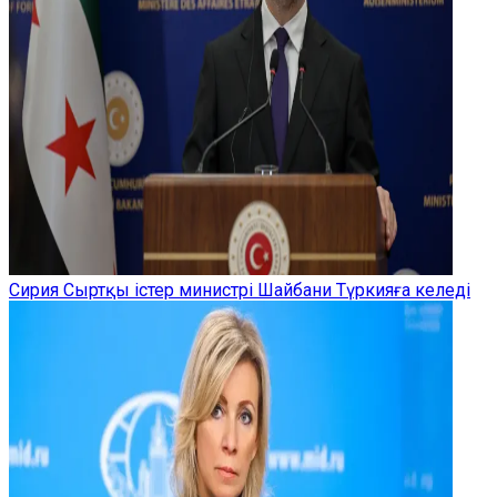
Сирия Сыртқы істер министрі Шайбани Түркияға келеді