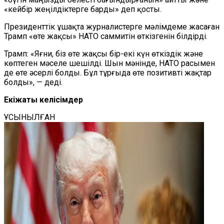
«кейбір жеңілдіктерге барды» деп қосты.
Президенттік ұшақта журналистерге мәлімдеме жасаған
Трамп «өте жақсы» НАТО саммитін өткізгенін білдірді.
Трамп: «Яғни, біз өте жақсы бір-екі күн өткіздік және
көптеген мәселе шешілді. Шын мәнінде, НАТО расымен
де өте әсерлі болды. Бұл тұрғыда өте позитивті жақтар
болды», — деді.
Екіжақты келісімдер
ҰСЫНЫЛҒАН