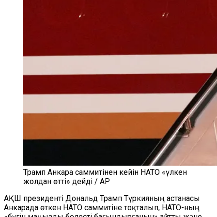
Трамп Анкара саммитінен кейін НАТО «үлкен
жолдан өтті» дейді / AP
АҚШ президенті Дональд Трамп Түркияның астанасы
Анкарада өткен НАТО саммитіне тоқталып, НАТО-ның
«бүгін маңызды белесті бағындырғанын» айтты және