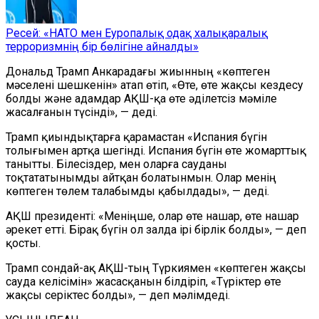
Ресей: «НАТО мен Еуропалық одақ халықаралық
терроризмнің бір бөлігіне айналды»
Дональд Трамп Анкарадағы жиынның «көптеген
мәселені шешкенін» атап өтіп, «Өте, өте жақсы кездесу
болды және адамдар АҚШ-қа өте әділетсіз мәміле
жасалғанын түсінді», — деді.
Трамп қиындықтарға қарамастан «Испания бүгін
толығымен артқа шегінді. Испания бүгін өте жомарттық
танытты. Білесіздер, мен оларға сауданы
тоқтататынымды айтқан болатынмын. Олар менің
көптеген төлем талабымды қабылдады», — деді.
АҚШ президенті: «Меніңше, олар өте нашар, өте нашар
әрекет етті. Бірақ бүгін ол залда ірі бірлік болды», — деп
қосты.
Трамп сондай-ақ АҚШ-тың Түркиямен «көптеген жақсы
сауда келісімін» жасасқанын білдіріп, «Түріктер өте
жақсы серіктес болды», — деп мәлімдеді.