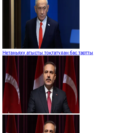
Нетаньяху атысты тоқтатудан бас тартты