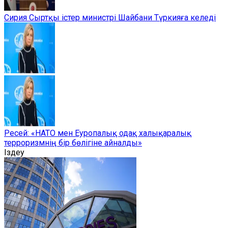
Сирия Сыртқы істер министрі Шайбани Түркияға келеді
Ресей: «НАТО мен Еуропалық одақ халықаралық
терроризмнің бір бөлігіне айналды»
Іздеу