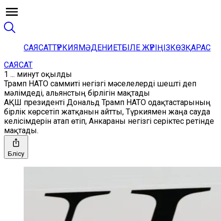
САЯСАТ
ТҮРКИЯ
МӘДЕНИЕТ
БІЛЕ ЖҮРІҢІЗ
КӨЗҚАРАС
САЯСАТ
1 ... минут оқылды
Трамп НАТО саммиті негізгі мәселелерді шешті деп
мәлімдеді, альянстың бірлігін мақтады
АҚШ президенті Дональд Трамп НАТО одақтастарының
бірлік көрсетіп жатқанын айтты, Түркиямен жаңа сауда
келісімдерін атап өтіп, Анкараны негізгі серіктес ретінде
мақтады.
Бөлісу