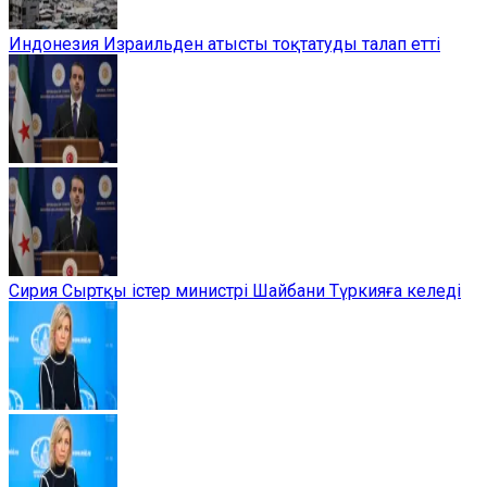
Индонезия Израильден атысты тоқтатуды талап етті
Сирия Сыртқы істер министрі Шайбани Түркияға келеді