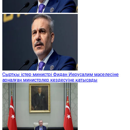
Сыртқы істер министрі Фидан Иерусалим мәселесіне
арналған министрлер кездесуіне қатысады