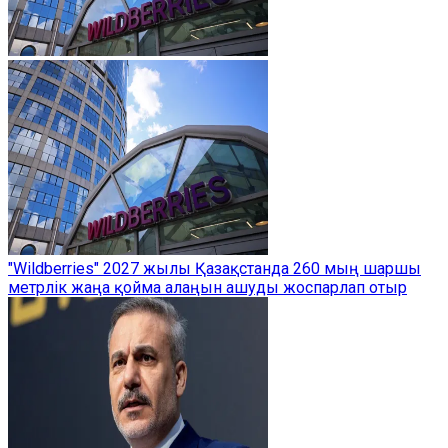
"Wildberries" 2027 жылы Қазақстанда 260 мың шаршы
метрлік жаңа қойма алаңын ашуды жоспарлап отыр