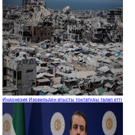
Индонезия Израильден атысты тоқтатуды талап етті