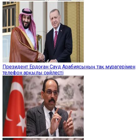
Президент Ердоған Сауд Арабиясының тақ мұрагерімен
телефон арқылы сөйлесті