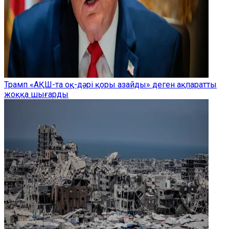
Трамп «АҚШ-та оқ-дәрі қоры азайды» деген ақпаратты
жоққа шығарды