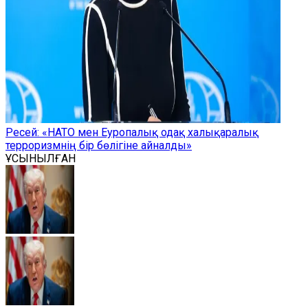
Ресей: «НАТО мен Еуропалық одақ халықаралық
терроризмнің бір бөлігіне айналды»
ҰСЫНЫЛҒАН