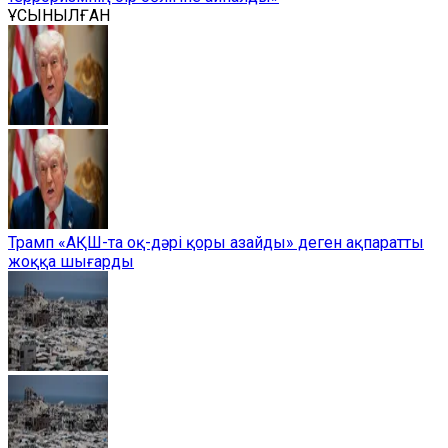
ҰСЫНЫЛҒАН
Трамп «АҚШ-та оқ-дәрі қоры азайды» деген ақпаратты
жоққа шығарды