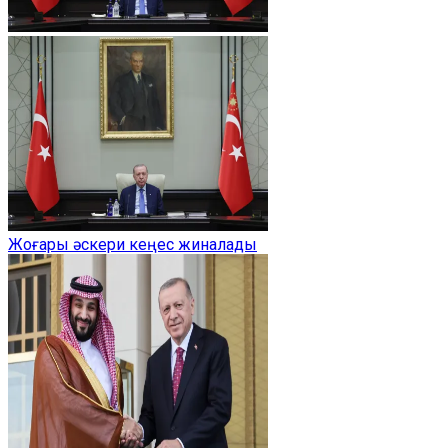
Жоғары әскери кеңес жиналады