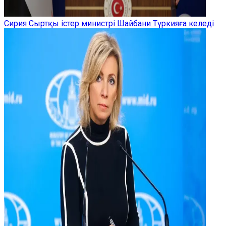
Сирия Сыртқы істер министрі Шайбани Түркияға келеді