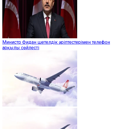
Министр Фидан шетелдік әріптестерімен телефон
арқылы сөйлесті