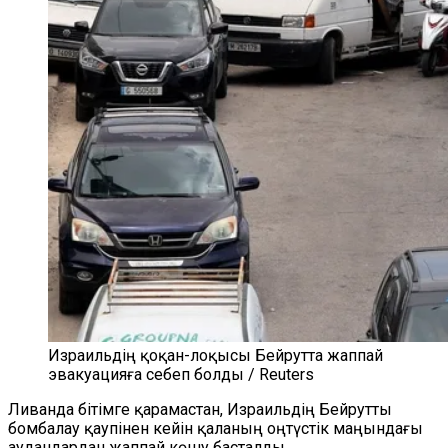
Израильдің қоқан-лоқысы Бейрутта жаппай
эвакуацияға себеп болды / Reuters
Ливанда бітімге қарамастан, Израильдің Бейрутты
бомбалау қаупінен кейін қаланың оңтүстік маңындағы
аудандардан жаппай көшу басталды.