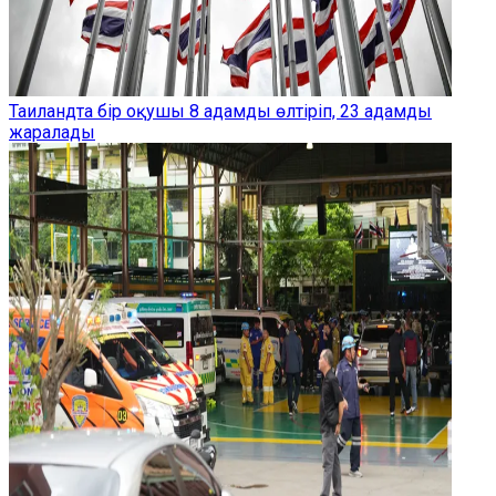
Таиландта бір оқушы 8 адамды өлтіріп, 23 адамды
жаралады