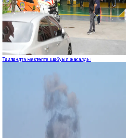
Таиландта мектепте шабуыл жасалды