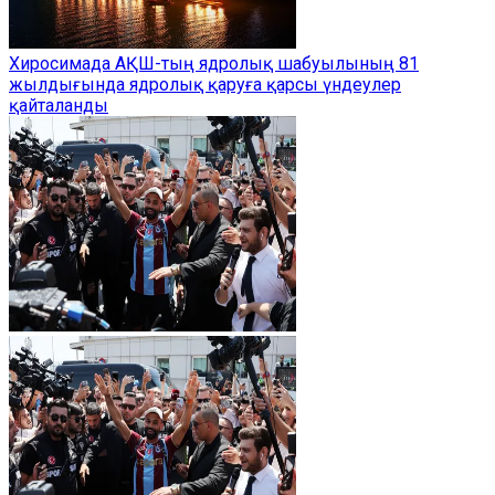
Хиросимада АҚШ-тың ядролық шабуылының 81
жылдығында ядролық қаруға қарсы үндеулер
қайталанды