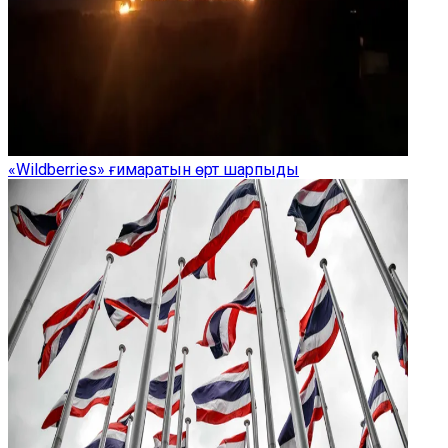
«Wildberries» ғимаратын өрт шарпыды