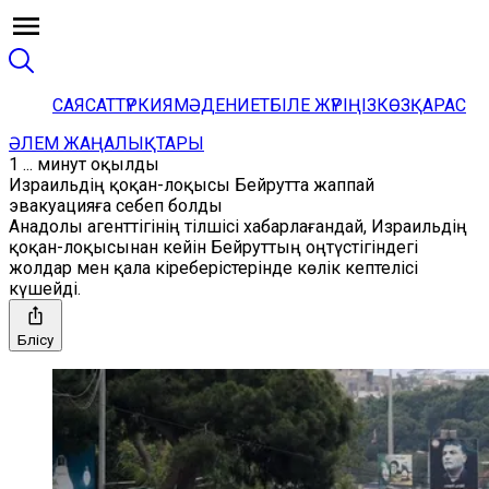
САЯСАТ
ТҮРКИЯ
МӘДЕНИЕТ
БІЛЕ ЖҮРІҢІЗ
КӨЗҚАРАС
ӘЛЕМ ЖАҢАЛЫҚТАРЫ
1 ... минут оқылды
Израильдің қоқан-лоқысы Бейрутта жаппай
эвакуацияға себеп болды
Анадолы агенттігінің тілшісі хабарлағандай, Израильдің
қоқан-лоқысынан кейін Бейруттың оңтүстігіндегі
жолдар мен қала кіреберістерінде көлік кептелісі
күшейді.
Бөлісу