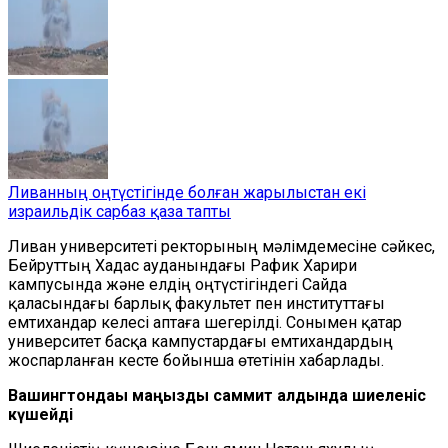
Ливанның оңтүстігінде болған жарылыстан екі
израильдік сарбаз қаза тапты
Ливан университеті ректорының мәлімдемесіне сәйкес,
Бейруттың Хадас ауданындағы Рафик Харири
кампусында және елдің оңтүстігіндегі Сайда
қаласындағы барлық факультет пен институттағы
емтихандар келесі аптаға шегерілді. Сонымен қатар
университет басқа кампустардағы емтихандардың
жоспарланған кесте бойынша өтетінін хабарлады.
Вашингтондағы маңызды саммит алдында шиеленіс
күшейді