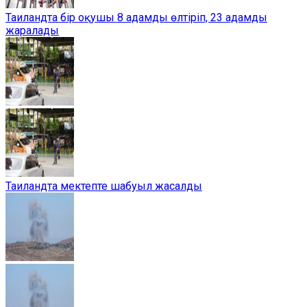
Таиландта бір оқушы 8 адамды өлтіріп, 23 адамды
жаралады
Таиландта мектепте шабуыл жасалды