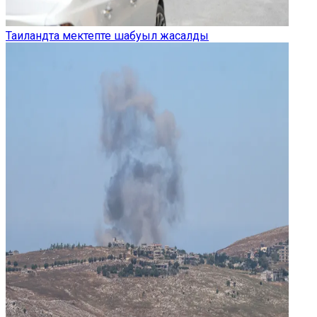
Таиландта мектепте шабуыл жасалды