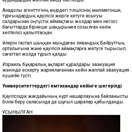
Анадолы агенттігінің өңірдегі тілшісінің мәліметінше,
тұрғындардың қауіпсіз жерге кетуге асығуы
салдарынан оңтүстік аймақтағы жолдар мен негізгі
бағыттарда бірнеше шақырымға созылған көлік
кептелісі қалыптасқан.
Үйлерін тастап шыққан мыңдаған ливандық Бейруттың
орталығына және қауіпсіз аймақтарға жетуге тырысып,
сағаттап жолда тұрып қалды.
Израиль бұқаралық ақпарат құралдары эвакуация
жөнінде ескерту жариялағаннан кейін жаппай эвакуация
күшейе түсті.
Университеттердегі емтихандар кейінге шегерілді
Қауіпсіздік жағдайының күрт нашарлауына байланысты
білім беру саласында да шұғыл шаралар қабылданды.
ҰСЫНЫЛҒАН