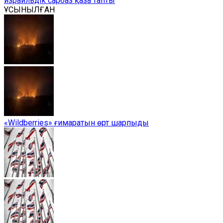
израильдік сарбаз қаза тапты
ҰСЫНЫЛҒАН
«Wildberries» ғимаратын өрт шарпыды