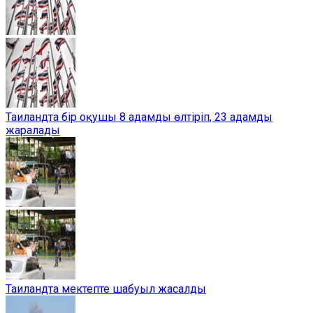
Таиландта бір оқушы 8 адамды өлтіріп, 23 адамды
жаралады
Таиландта мектепте шабуыл жасалды