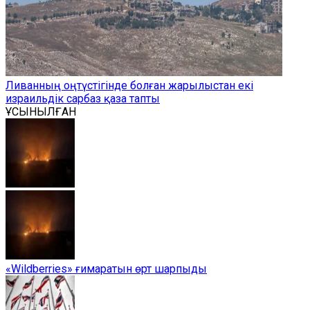
Ливанның оңтүстігінде болған жарылыстан екі
израильдік сарбаз қаза тапты
ҰСЫНЫЛҒАН
«Wildberries» ғимаратын өрт шарпыды