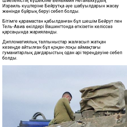
Шиеленістің күшеюіне Беньямин Нетаньяхудың
Израиль күштеріне Бейрутқа әуе шабуылдарын жасау
жөнінде бұйрық беруі себеп болды.
Бітімге қарамастан қабылданған бұл шешім Бейрут пен
Тель-Авив өкілдері Вашингтонда өткізетін келіссөз
қарсаңында жарияланды.
Дипломатиялық талпыныстар жалғасып жатқан
кезеңде айтылған бұл қоқан-лоқы аймақтағы
гуманитарлық дағдарыстың одан әрі тереңдеуіне себеп
болды.