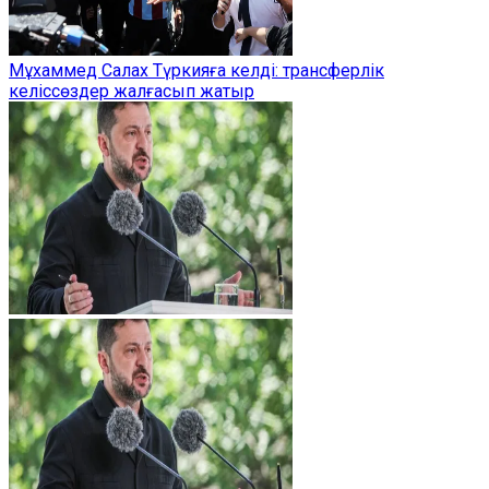
Мұхаммед Салах Түркияға келді: трансферлік
келіссөздер жалғасып жатыр