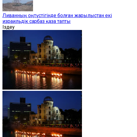
Ливанның оңтүстігінде болған жарылыстан екі
израильдік сарбаз қаза тапты
Іздеу