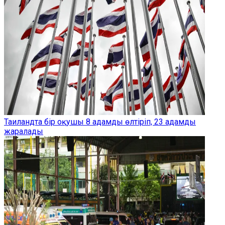
Таиландта бір оқушы 8 адамды өлтіріп, 23 адамды
жаралады