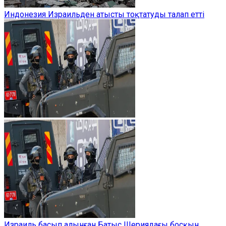
Индонезия Израильден атысты тоқтатуды талап етті
Израиль басып алынған Батыс Шериядағы босқын