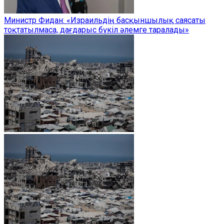
Министр Фидан: «Израильдің басқыншылық саясаты
тоқтатылмаса, дағдарыс бүкіл әлемге таралады»