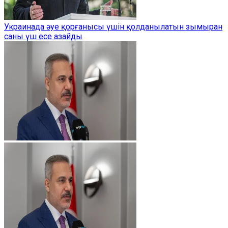
Украинада әуе қорғанысы үшін қолданылатын зымыран
саны үш есе азайды