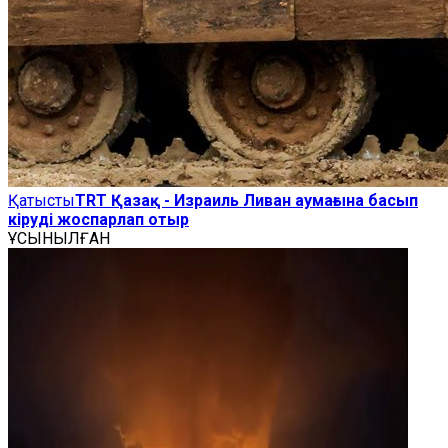
Қатысты
TRT Қазақ - Израиль Ливан аумағына басып
кіруді жоспарлап отыр
ҰСЫНЫЛҒАН