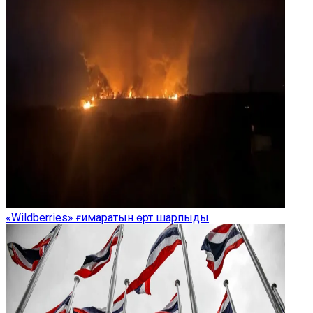
«Wildberries» ғимаратын өрт шарпыды