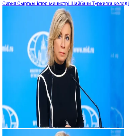
Сирия Сыртқы істер министрі Шайбани Түркияға келеді