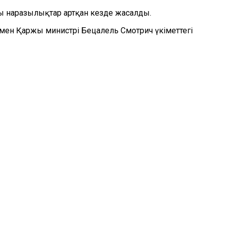
ты наразылықтар артқан кезде жасалды.
 мен Қаржы министрі Бецалель Смотрич үкіметтегі