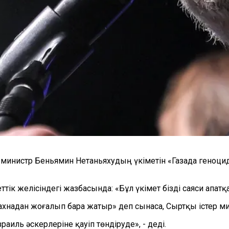
нистр Беньямин Нетаньяхудың үкіметін «Газада геноцидті
 желісіндегі жазбасында: «Бұл үкімет бізді саяси апатқа ә
хнадан жоғалып бара жатыр» деп сынаса, Сыртқы істер ми
аиль әскерлеріне қауіп төндіруде», - деді.