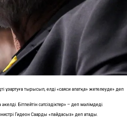
 ұзартуға тырысып, елді «саяси апатқа» жетелеуде» деп
келді. Бітпейтін сәтсіздіктер» – деп мәлімдеді.
нистрі Гидеон Саарды «пайдасыз» деп атады.