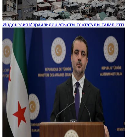
Индонезия Израильден атысты тоқтатуды талап етті