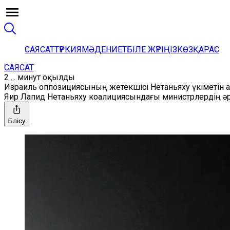
САЯСАТ
ТҮРКИЯ
МӘДЕНИЕТ
БІЛЕ ЖҮРІҢІЗ
КӨЗҚАРАС
САЯСАТ
2 ... минут оқылды
Израиль оппозициясының жетекшісі Нетаньяху үкіметін
Яир Лапид Нетаньяху коалициясындағы министрлердің әрбі
Бөлісу