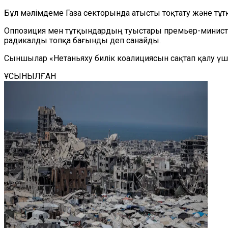
Бұл мәлімдеме Газа секторында атысты тоқтату және тұт
Оппозиция мен тұтқындардың туыстары премьер-министр Н
радикалды топқа бағынды деп санайды.
Сыншылар «Нетаньяху билік коалициясын сақтап қалу үші
ҰСЫНЫЛҒАН