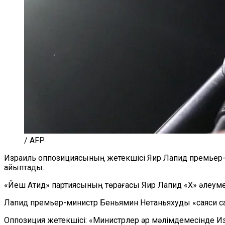
/ AFP
Израиль оппозициясының жетекшісі Яир Лапид премьер-ми
айыптады.
«Йеш Атид» партиясының төрағасы Яир Лапид «X» әлеуметтік
Лапид премьер-министр Беньямин Нетаньяхуды «саяси са
Оппозиция жетекшісі: «Министрлер әр мәлімдемесінде Изр