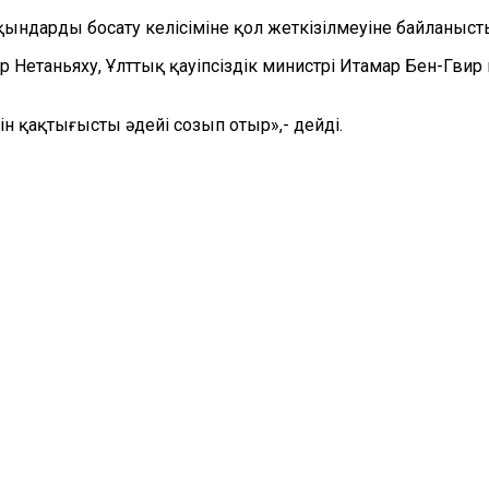
қындарды босату келісіміне қол жеткізілмеуіне байланыс
етаньяху, Ұлттық қауіпсіздік министрі Итамар Бен-Гвир
н қақтығысты әдейі созып отыр»,- дейді.