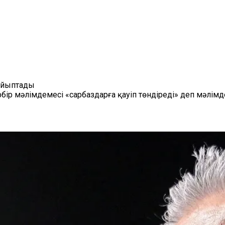
 айыптады
р мәлімдемесі «сарбаздарға қауіп төндіреді» деп мәлімде