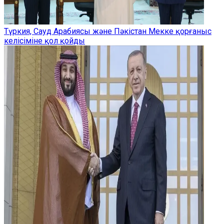
Түркия, Сауд Арабиясы және Пәкістан Мекке қорғаныс
келісіміне қол қойды