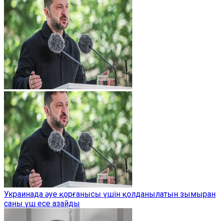
Украинада әуе қорғанысы үшін қолданылатын зымыран
саны үш есе азайды