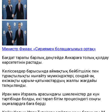
Министр Фидан: «Сириямен болашағымыз ортақ»
Бағдат тарапы барлық деңгейде Анкараға толық қолдау
көрсететінін растады.
Келіссөздер барысында аймақтық бейбітшілік пен
тұрақтылықты нығайту мүмкіндіктері, сондай-ақ
екіжақты қарым-қатынастардың жалпы жағдайы
талқыланды.
Иран мен Израиль арасындағы шиеленістер де күн
тәртібінде болды, екі тарап бітім процесіндегі соңғы
оқиғалардға баға берді.