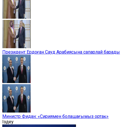
Президент Ердоған Сауд Арабиясына сапарлай барады
Министр Фидан: «Сириямен болашағымыз ортақ»
Іздеу