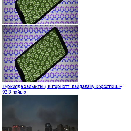
Түркияда халықтың интернетті пайдалану көрсеткіші ̶
92,3 пайыз