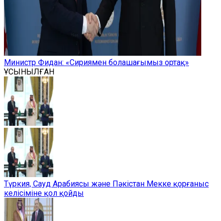
Министр Фидан: «Сириямен болашағымыз ортақ»
ҰСЫНЫЛҒАН
Түркия, Сауд Арабиясы және Пәкістан Мекке қорғаныс
келісіміне қол қойды