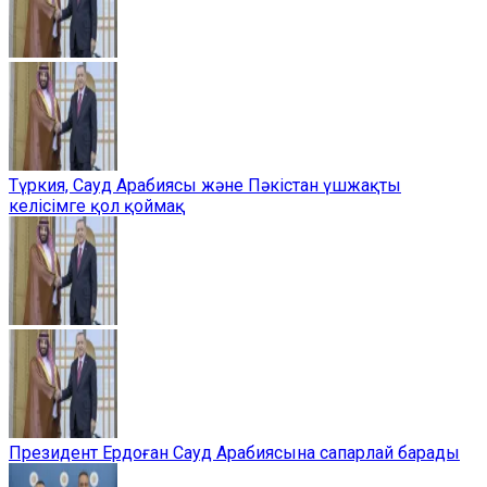
Түркия, Сауд Арабиясы және Пәкістан үшжақты
келісімге қол қоймақ
Президент Ердоған Сауд Арабиясына сапарлай барады