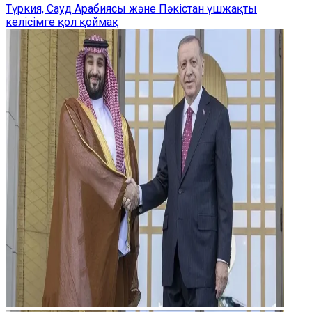
Түркия, Сауд Арабиясы және Пәкістан үшжақты
келісімге қол қоймақ