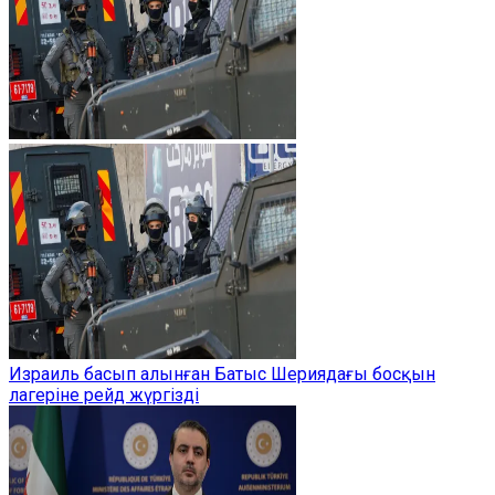
Израиль басып алынған Батыс Шериядағы босқын
лагеріне рейд жүргізді