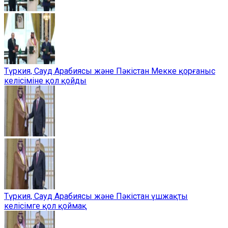
Түркия, Сауд Арабиясы және Пәкістан Мекке қорғаныс
келісіміне қол қойды
Түркия, Сауд Арабиясы және Пәкістан үшжақты
келісімге қол қоймақ