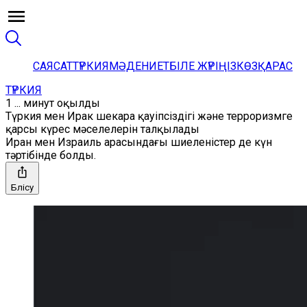
САЯСАТ
ТҮРКИЯ
МӘДЕНИЕТ
БІЛЕ ЖҮРІҢІЗ
КӨЗҚАРАС
ТҮРКИЯ
1 ... минут оқылды
Түркия мен Ирак шекара қауіпсіздігі және терроризмге
қарсы күрес мәселелерін талқылады
Иран мен Израиль арасындағы шиеленістер де күн
тәртібінде болды.
Бөлісу