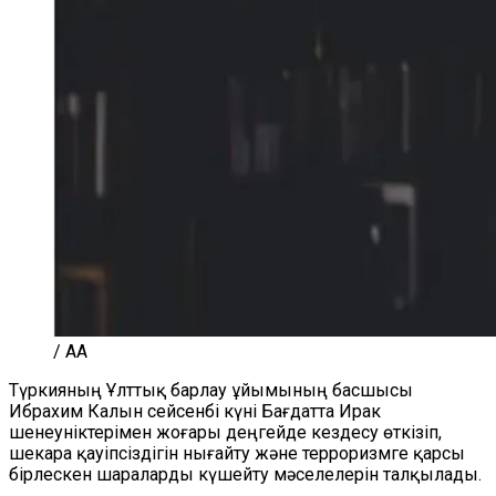
/ AA
Түркияның Ұлттық барлау ұйымының басшысы
Ибрахим Калын сейсенбі күні Бағдатта Ирак
шенеуніктерімен жоғары деңгейде кездесу өткізіп,
шекара қауіпсіздігін нығайту және терроризмге қарсы
бірлескен шараларды күшейту мәселелерін талқылады.