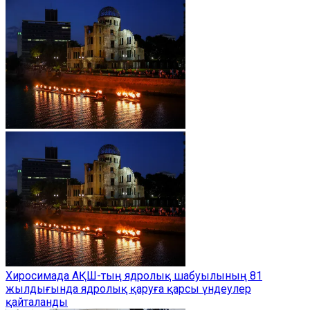
Хиросимада АҚШ-тың ядролық шабуылының 81
жылдығында ядролық қаруға қарсы үндеулер
қайталанды