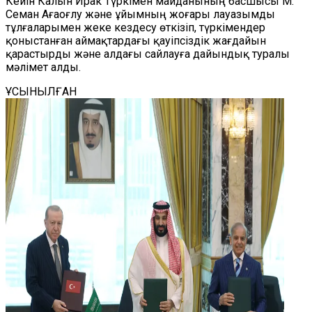
Кейін Калын Ирак Түркімен майданының басшысы М.
Семан Ағаоғлу және ұйымның жоғары лауазымды
тұлғаларымен жеке кездесу өткізіп, түркімендер
қоныстанған аймақтардағы қауіпсіздік жағдайын
қарастырды және алдағы сайлауға дайындық туралы
мәлімет алды.
ҰСЫНЫЛҒАН