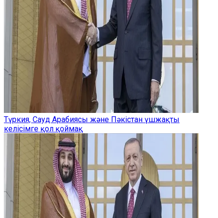
Түркия, Сауд Арабиясы және Пәкістан үшжақты
келісімге қол қоймақ