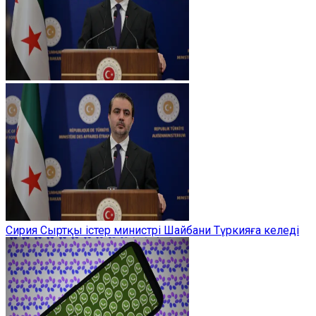
Сирия Сыртқы істер министрі Шайбани Түркияға келеді