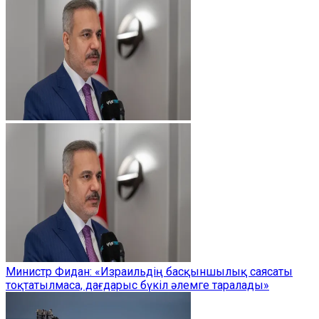
Министр Фидан: «Израильдің басқыншылық саясаты
тоқтатылмаса, дағдарыс бүкіл әлемге таралады»