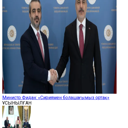
Министр Фидан: «Сириямен болашағымыз ортақ»
ҰСЫНЫЛҒАН