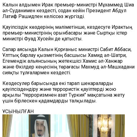
Калын алдымен Ирак премьер-министрі Мұхаммед Шиа
әл-Суданимен кездесті, содан кейін Президент Абдул
Латиф Рашидпен келіссөз жүргізді.
Қауіпсіздік көздерінің мәліметінше, кездесуге Ирактың
премьер-министрінің орынбасары және Сыртқы істер
министрі Фуад Хусейн де қатысты.
Сапар аясында Калын Қорғаныс министрі Сабит Аббаси,
Ұлттық барлау қызметінің басшысы Хамид әл-Шатри,
Егемендік альянсының жетекшісі Хамис әл-Ханжар
және Өкілдер кеңесінің төрағасы Махмуд әл-Машхадани
сияқты тұлғалармен кездесті.
Кездесулер барысында екі тарап шекараларды
қауіпсіздендіру және террористік қауіптерді жою
арқылы "терроризмнен азат Түркия" мақсатына жету
үшін бірлескен қадамдарды талқылады.
ҰСЫНЫЛҒАН