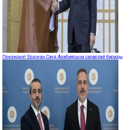
Президент Ердоған Сауд Арабиясына сапарлай барады