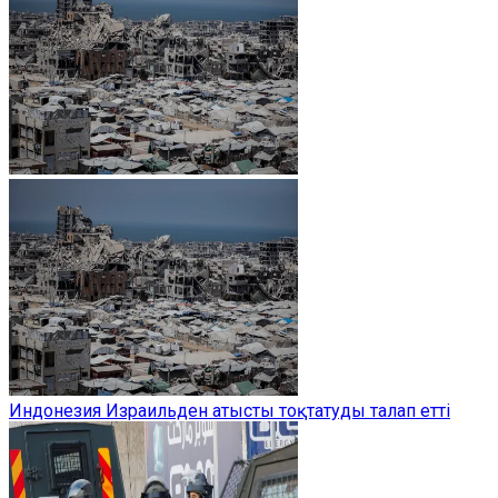
Индонезия Израильден атысты тоқтатуды талап етті