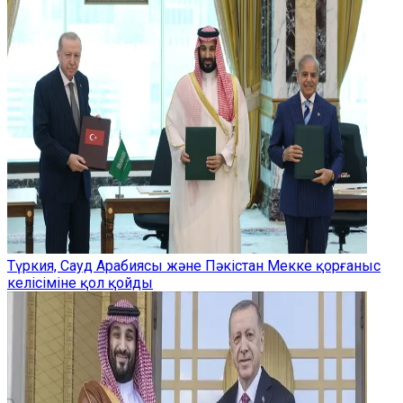
Түркия, Сауд Арабиясы және Пәкістан Мекке қорғаныс
келісіміне қол қойды