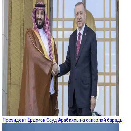
Президент Ердоған Сауд Арабиясына сапарлай барады