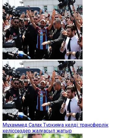
Мұхаммед Салах Түркияға келді: трансферлік
келіссөздер жалғасып жатыр