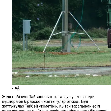
/ AA
Жексенбі күні Тайваньның жағалау күзеті әскери
күштермен бірлескен жаттығулар өткізді. Бұл
жаттығулар Тайбэй үкіметінің Қытай тарапынан өсіп
келе жатқан «сұр аймақ» қауіп-қатеріне қарсы бірлескен