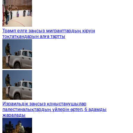
Трамп елге заңсыз мигранттардың кіруін
тоқтатқандарын алға тартты
Израильдік заңсыз қоныстанушылар
палестиналықтардың үйлерін өртеп, 6 адамды
жаралады