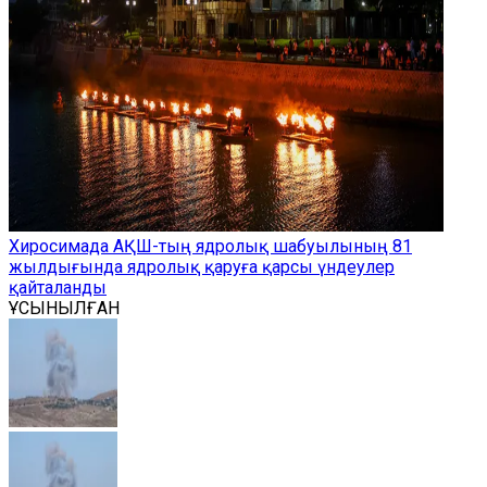
Хиросимада АҚШ-тың ядролық шабуылының 81
жылдығында ядролық қаруға қарсы үндеулер
қайталанды
ҰСЫНЫЛҒАН