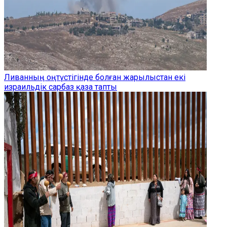
Ливанның оңтүстігінде болған жарылыстан екі
израильдік сарбаз қаза тапты