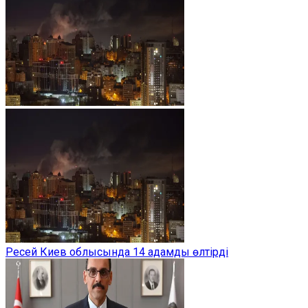
Ресей Киев облысында 14 адамды өлтірді