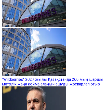
"Wildberries" 2027 жылы Қазақстанда 260 мың шаршы
метрлік жаңа қойма алаңын ашуды жоспарлап отыр