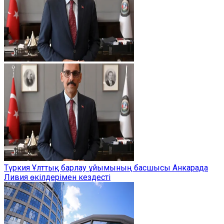
Түркия Ұлттық барлау ұйымының басшысы Анкарада
Ливия өкілдерімен кездесті