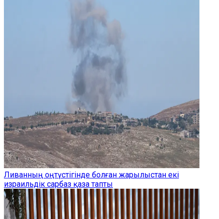
Ливанның оңтүстігінде болған жарылыстан екі
израильдік сарбаз қаза тапты