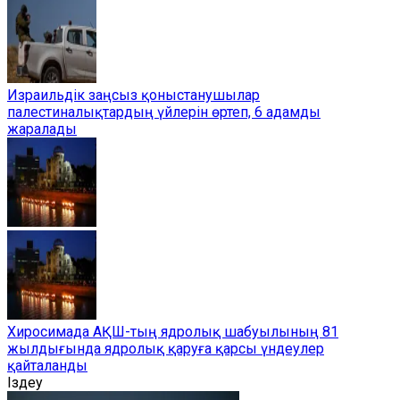
Израильдік заңсыз қоныстанушылар
палестиналықтардың үйлерін өртеп, 6 адамды
жаралады
Хиросимада АҚШ-тың ядролық шабуылының 81
жылдығында ядролық қаруға қарсы үндеулер
қайталанды
Іздеу