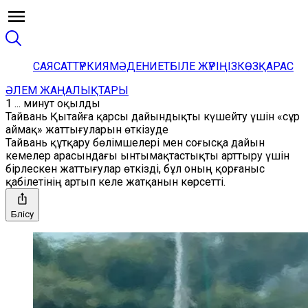
САЯСАТ
ТҮРКИЯ
МӘДЕНИЕТ
БІЛЕ ЖҮРІҢІЗ
КӨЗҚАРАС
ӘЛЕМ ЖАҢАЛЫҚТАРЫ
1 ... минут оқылды
Тайвань Қытайға қарсы дайындықты күшейту үшін «сұр
аймақ» жаттығуларын өткізуде
Тайвань құтқару бөлімшелері мен соғысқа дайын
кемелер арасындағы ынтымақтастықты арттыру үшін
бірлескен жаттығулар өткізді, бұл оның қорғаныс
қабілетінің артып келе жатқанын көрсетті.
Бөлісу