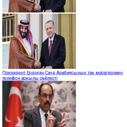
Президент Ердоған Сауд Арабиясының тақ мұрагерімен
телефон арқылы сөйлесті