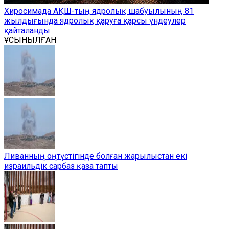
Хиросимада АҚШ-тың ядролық шабуылының 81
жылдығында ядролық қаруға қарсы үндеулер
қайталанды
ҰСЫНЫЛҒАН
Ливанның оңтүстігінде болған жарылыстан екі
израильдік сарбаз қаза тапты