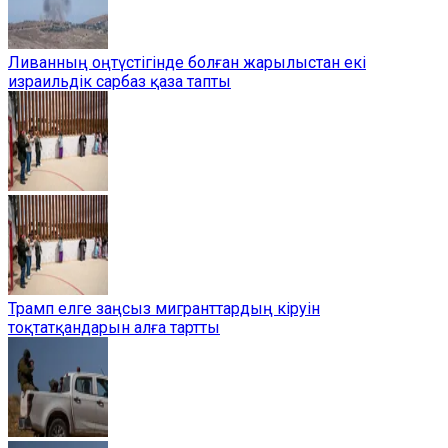
Ливанның оңтүстігінде болған жарылыстан екі
израильдік сарбаз қаза тапты
Трамп елге заңсыз мигранттардың кіруін
тоқтатқандарын алға тартты