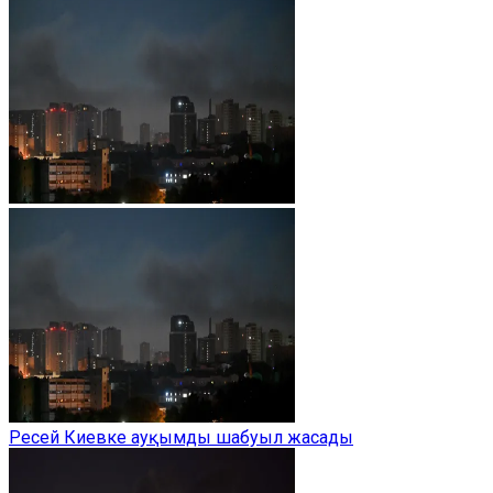
Ресей Киевке ауқымды шабуыл жасады