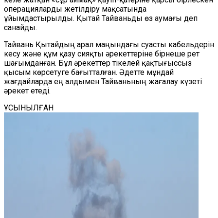
операцияларды жетілдіру мақсатында
ұйымдастырылды. Қытай Тайваньды өз аумағы деп
санайды.
Тайвань Қытайдың арал маңындағы суасты кабельдерін
кесу және құм қазу сияқты әрекеттеріне бірнеше рет
шағымданған. Бұл әрекеттер тікелей қақтығыссыз
қысым көрсетуге бағытталған. Әдетте мұндай
жағдайларда ең алдымен Тайваньның жағалау күзеті
әрекет етеді.
ҰСЫНЫЛҒАН