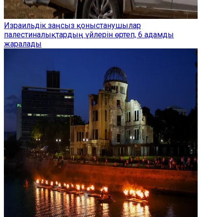
Израильдік заңсыз қоныстанушылар
палестиналықтардың үйлерін өртеп, 6 адамды
жаралады