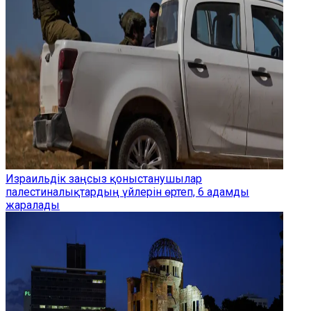
Израильдік заңсыз қоныстанушылар
палестиналықтардың үйлерін өртеп, 6 адамды
жаралады