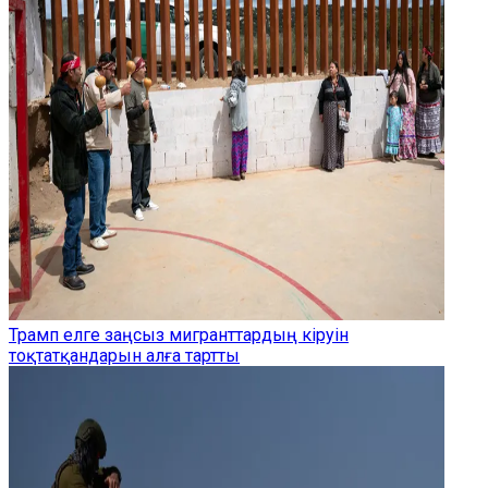
Трамп елге заңсыз мигранттардың кіруін
тоқтатқандарын алға тартты