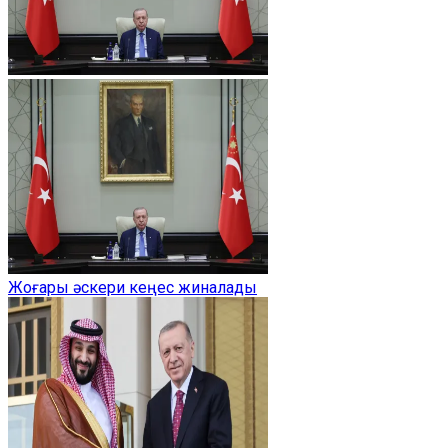
Жоғары әскери кеңес жиналады