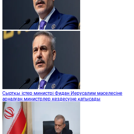
Сыртқы істер министрі Фидан Иерусалим мәселесіне
арналған министрлер кездесуіне қатысады