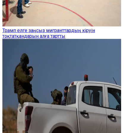
Трамп елге заңсыз мигранттардың кіруін
тоқтатқандарын алға тартты