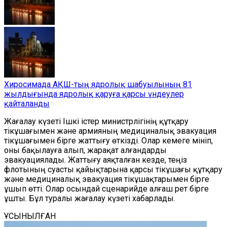
Хиросимада АҚШ-тың ядролық шабуылының 81
жылдығында ядролық қаруға қарсы үндеулер
қайталанды
Жағалау күзеті Ішкі істер министрлігінің құтқару
тікұшағымен және армияның медициналық эвакуация
тікұшағымен бірге жаттығу өткізді. Олар кемеге мініп,
оны бақылауға алып, жарақат алғандарды
эвакуациялады. Жаттығу аяқталған кезде, теңіз
флотының суасты қайықтарына қарсы тікұшағы құтқару
және медициналық эвакуация тікұшақтарымен бірге
ұшып өтті. Олар осындай сценарийде алғаш рет бірге
ұшты. Бұл туралы жағалау күзеті хабарлады.
ҰСЫНЫЛҒАН