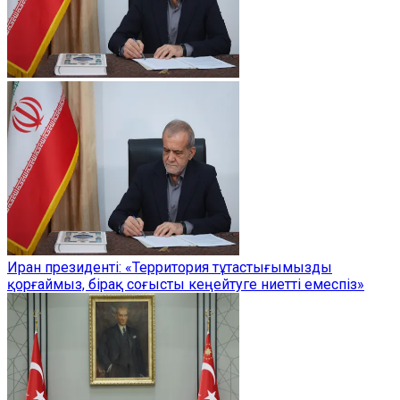
Иран президенті: «Территория тұтастығымызды
қорғаймыз, бірақ соғысты кеңейтуге ниетті емеспіз»