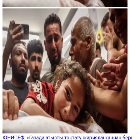
ЮНИСЕФ: «Газада атысты тоқтату жарияланғаннан бері