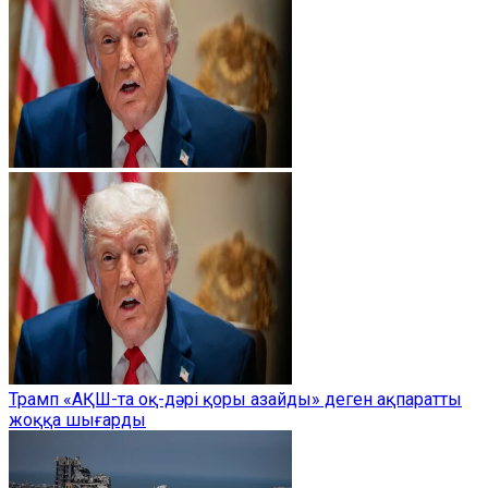
Трамп «АҚШ-та оқ-дәрі қоры азайды» деген ақпаратты
жоққа шығарды