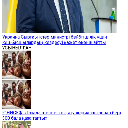
Украина Сыртқы істер министрі бейбітшілік үшін
көшбасшылардың кездесуі қажет екенін айтты
ҰСЫНЫЛҒАН
ЮНИСЕФ: «Газада атысты тоқтату жарияланғаннан бері
300 бала қаза тапты»