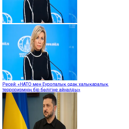
Ресей: «НАТО мен Еуропалық одақ халықаралық
терроризмнің бір бөлігіне айналды»