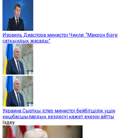
Израиль Диаспора министрі Чикли: “Макрон бізге
сатқындық жасады”
Украина Сыртқы істер министрі бейбітшілік үшін
көшбасшылардың кездесуі қажет екенін айтты
Іздеу