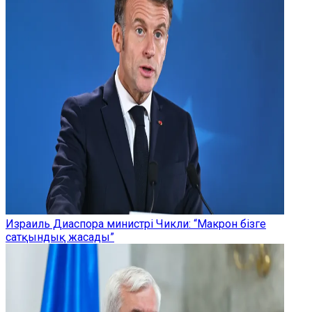
Израиль Диаспора министрі Чикли: “Макрон бізге
сатқындық жасады”