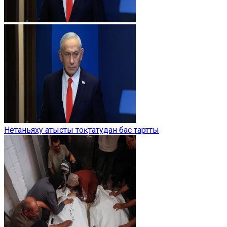
Нетаньяху атысты тоқтатудан бас тартты