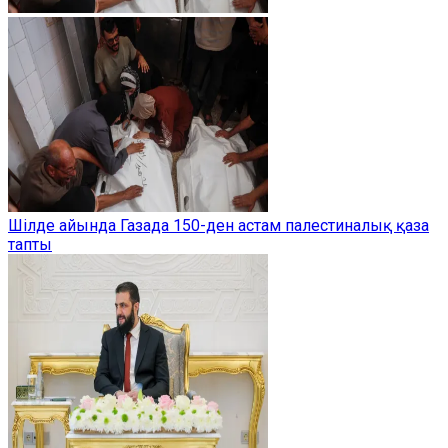
Шілде айында Газада 150-ден астам палестиналық қаза
тапты