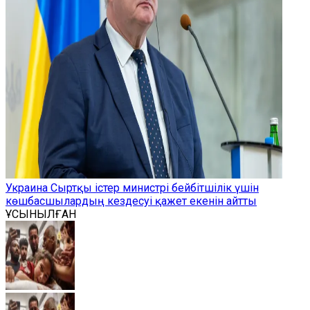
Украина Сыртқы істер министрі бейбітшілік үшін
көшбасшылардың кездесуі қажет екенін айтты
ҰСЫНЫЛҒАН