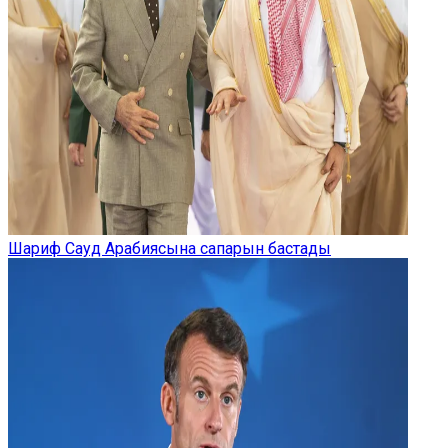
Шариф Сауд Арабиясына сапарын бастады