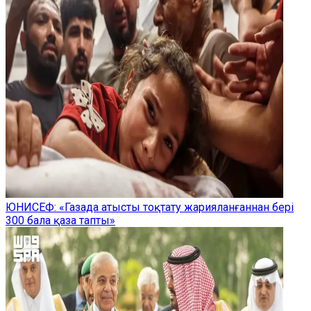
ЮНИСЕФ: «Газада атысты тоқтату жарияланғаннан бері
300 бала қаза тапты»