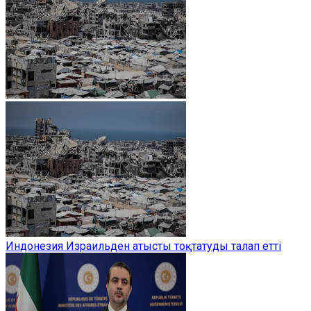
Индонезия Израильден атысты тоқтатуды талап етті