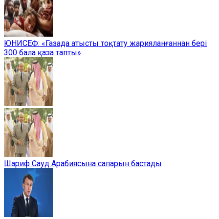
ЮНИСЕФ: «Газада атысты тоқтату жарияланғаннан бері
300 бала қаза тапты»
Шариф Сауд Арабиясына сапарын бастады