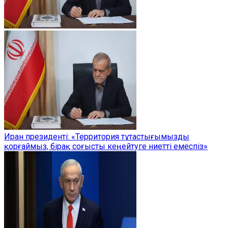
Иран президенті: «Территория тұтастығымызды
қорғаймыз, бірақ соғысты кеңейтуге ниетті емеспіз»