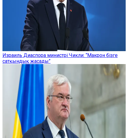
Израиль Диаспора министрі Чикли: “Макрон бізге
сатқындық жасады”