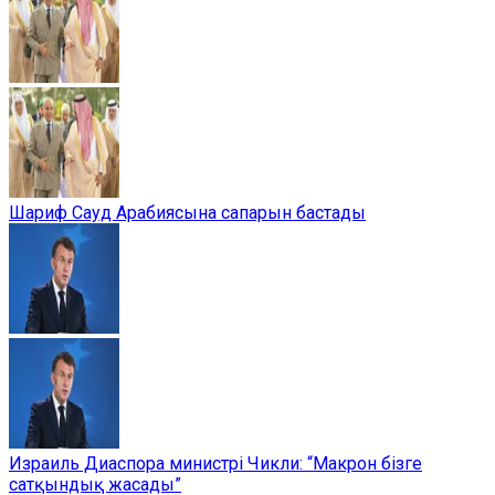
Шариф Сауд Арабиясына сапарын бастады
Израиль Диаспора министрі Чикли: “Макрон бізге
сатқындық жасады”