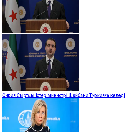
Сирия Сыртқы істер министрі Шайбани Түркияға келеді