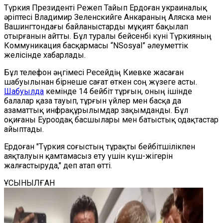
Түркия Президенті Режеп Тайып Ердоған украиналық
әріптесі Владимир Зеленскийге Анкараның Аляска мен
Вашингтондағы байланыстарды мұқият бақылап
отырғанын айтты. Бұл туралы бейсенбі күні Түркияның
Коммуникация басқармасы “NSosyal” әлеуметтік
желісінде хабарлады.
Бұл телефон әңгімесі Ресейдің Киевке жасаған
шабуылынан бірнеше сағат өткен соң жүзеге асты.
Шабуылда
кемінде 14 бейбіт тұрғын, оның ішінде
балалар қаза тауып, тұрғын үйлер мен басқа да
азаматтық инфрақұрылымдар зақымданды. Бұл
оқиғаны Еуроодақ басшылары мен батыстық одақтастар
айыптады.
Ердоған "Түркия соғыстың тұрақты бейбітшілікпен
аяқталуын қамтамасыз ету үшін күш-жігерін
жалғастыруда," деп атап өтті.
ҰСЫНЫЛҒАН