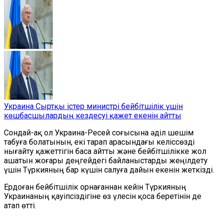
Украина Сыртқы істер министрі бейбітшілік үшін
көшбасшылардың кездесуі қажет екенін айтты
Сондай-ақ ол Украина-Ресей соғысына әділ шешім
табуға болатынын, екі тарап арасындағы келіссөзді
нығайту қажеттігін баса айтты және бейбітшілікке жол
ашатын жоғары деңгейдегі байланыстарды жеңілдету
үшін Түркияның бар күшін салуға дайын екенін жеткізді.
Ердоған бейбітшілік орнағаннан кейін Түркияның
Украинаның қауіпсіздігіне өз үлесін қоса беретінін де
атап өтті.