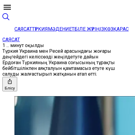
САЯСАТ
ТҮРКИЯ
МӘДЕНИЕТ
БІЛЕ ЖҮРІҢІЗ
КӨЗҚАРАС
САЯСАТ
1 ... минут оқылды
Түркия Украина мен Ресей арасындағы жоғары
деңгейдегі келіссөзді жеңілдетуге дайын
Ердоған Түркияның Украина соғысының тұрақты
бейбітшілікпен аяқталуын қамтамасыз етуге күш
салуды жалғастырып жатқанын атап өтті.
Бөлісу