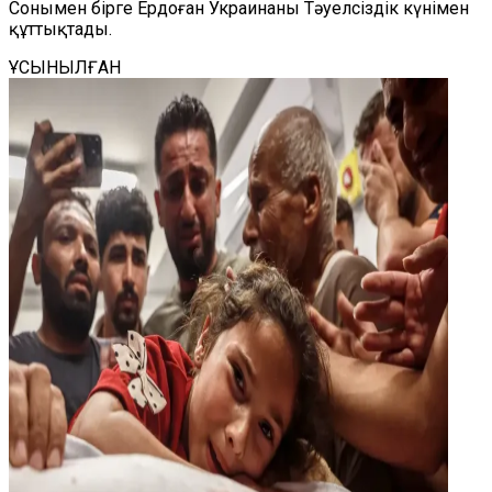
Сонымен бірге Ердоған Украинаны Тәуелсіздік күнімен
құттықтады.
ҰСЫНЫЛҒАН