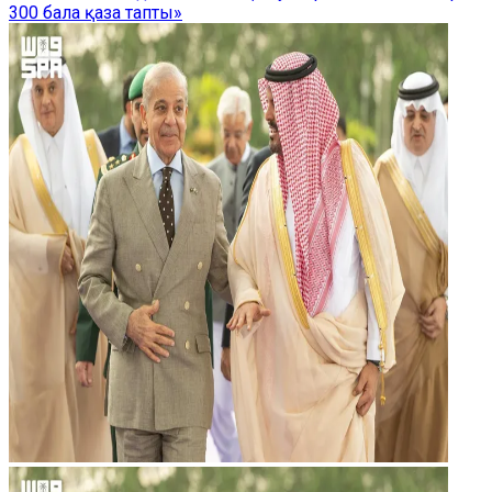
300 бала қаза тапты»