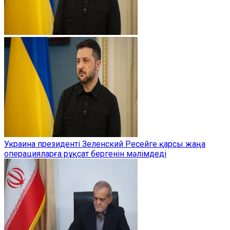
Украина президенті Зеленский Ресейге қарсы жаңа
операцияларға рұқсат бергенін мәлімдеді