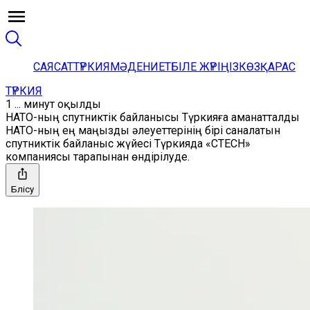
САЯСАТ
ТҮРКИЯ
МӘДЕНИЕТ
БІЛЕ ЖҮРІҢІЗ
КӨЗҚАРАС
ТҮРКИЯ
1 ... минут оқылды
НАТО-ның спутниктік байланысы Түркияға аманатталды
НАТО-ның ең маңызды әлеуеттерінің бірі саналатын
спутниктік байланыс жүйесі Түркияда «CTECH»
компаниясы тарапынан өндірілуде.
Бөлісу