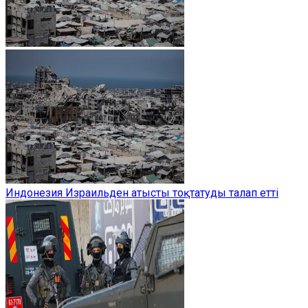
Индонезия Израильден атысты тоқтатуды талап етті