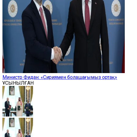
Министр Фидан: «Сириямен болашағымыз ортақ»
ҰСЫНЫЛҒАН