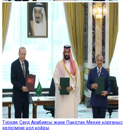
Түркия, Сауд Арабиясы және Пәкістан Мекке қорғаныс
келісіміне қол қойды