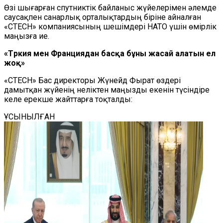
Өзі шығарған спутниктік байланыс жүйелерімен әлемде
саусақпен санарлық орталықтардың біріне айналған
«CTECH» компаниясының шешімдері НАТО үшін өмірлік
маңызға ие.
«Түркия мен Франциядан басқа бұны жасай алатын ел
жоқ»
«CTECH» Бас директоры Жүнейд Фырат өздері
дамытқан жүйенің неліктен маңызды екенін түсіндіре
келе ерекше жайттарға тоқталды:
ҰСЫНЫЛҒАН