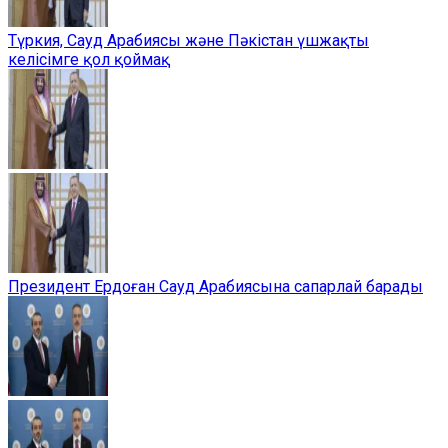
Түркия, Сауд Арабиясы және Пәкістан үшжақты
келісімге қол қоймақ
Президент Ердоған Сауд Арабиясына сапарлай барады