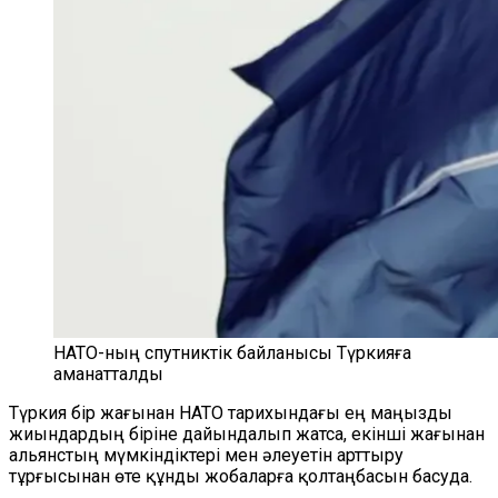
НАТО-ның спутниктік байланысы Түркияға
аманатталды
Түркия бір жағынан НАТО тарихындағы ең маңызды
жиындардың біріне дайындалып жатса, екінші жағынан
альянстың мүмкіндіктері мен әлеуетін арттыру
тұрғысынан өте құнды жобаларға қолтаңбасын басуда.