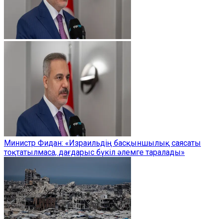
Министр Фидан: «Израильдің басқыншылық саясаты
тоқтатылмаса, дағдарыс бүкіл әлемге таралады»