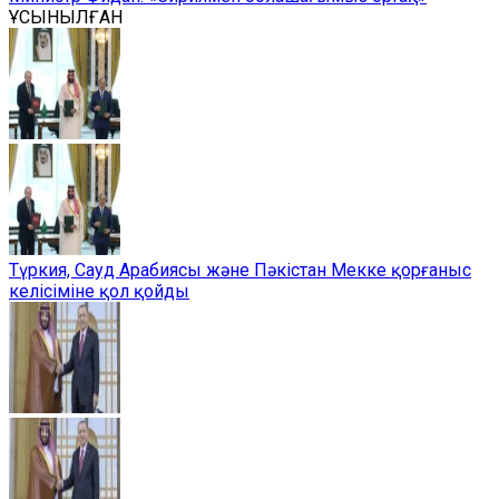
ҰСЫНЫЛҒАН
Түркия, Сауд Арабиясы және Пәкістан Мекке қорғаныс
келісіміне қол қойды