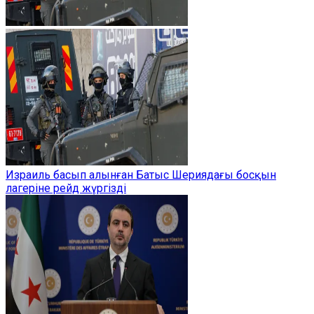
Израиль басып алынған Батыс Шериядағы босқын
лагеріне рейд жүргізді