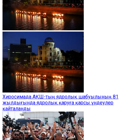
Хиросимада АҚШ-тың ядролық шабуылының 81
жылдығында ядролық қаруға қарсы үндеулер
қайталанды