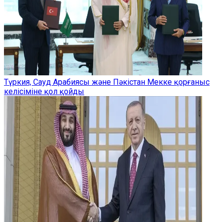
Түркия, Сауд Арабиясы және Пәкістан Мекке қорғаныс
келісіміне қол қойды