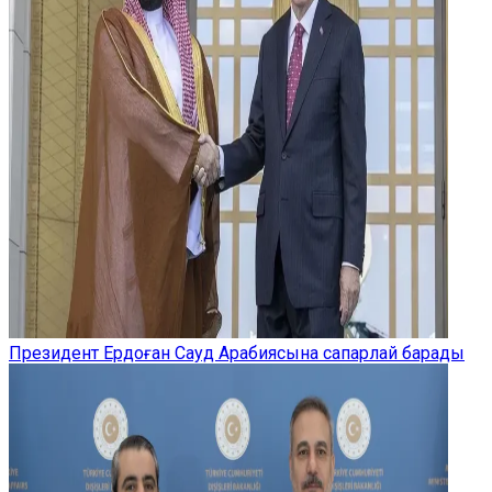
Президент Ердоған Сауд Арабиясына сапарлай барады