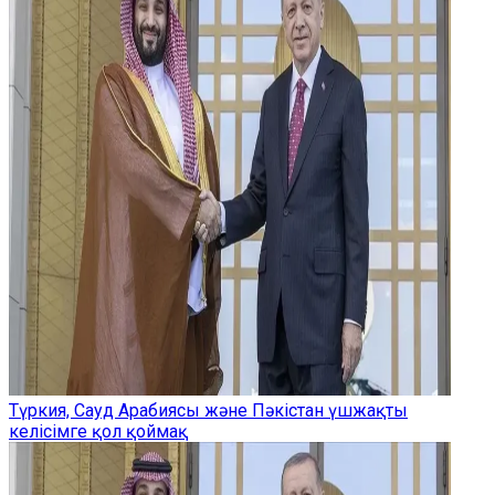
Түркия, Сауд Арабиясы және Пәкістан үшжақты
келісімге қол қоймақ