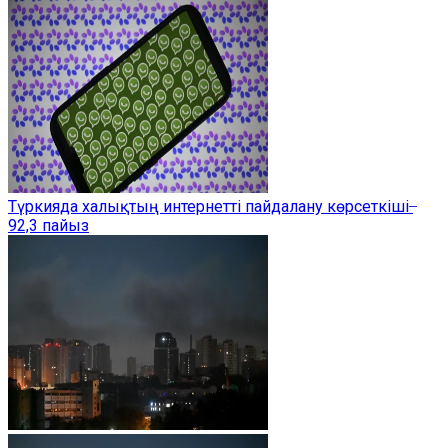
Түркияда халықтың интернетті пайдалану көрсеткіші ̶
92,3 пайыз