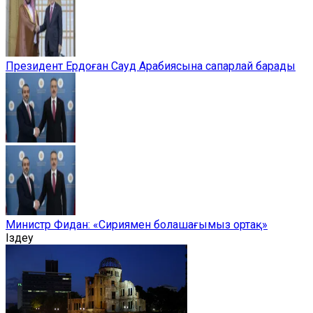
Президент Ердоған Сауд Арабиясына сапарлай барады
Министр Фидан: «Сириямен болашағымыз ортақ»
Іздеу