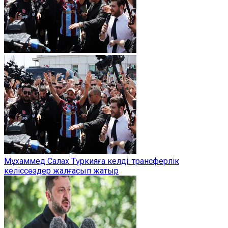
Мұхаммед Салах Түркияға келді: трансферлік
келіссөздер жалғасып жатыр