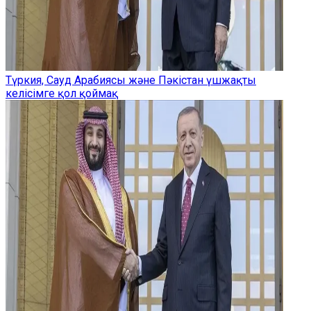
Түркия, Сауд Арабиясы және Пәкістан үшжақты
келісімге қол қоймақ