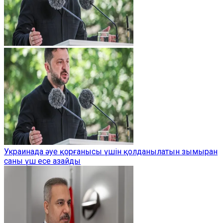
Украинада әуе қорғанысы үшін қолданылатын зымыран
саны үш есе азайды