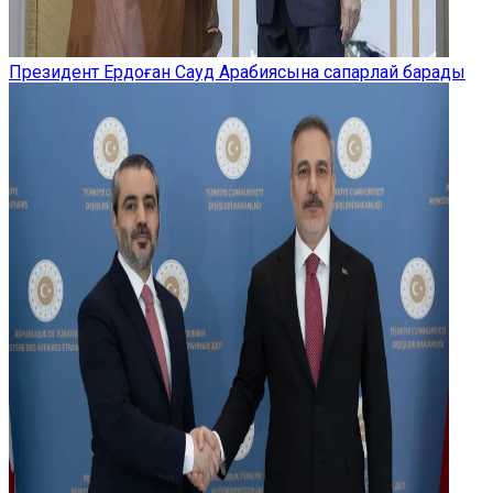
Президент Ердоған Сауд Арабиясына сапарлай барады