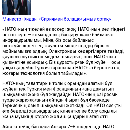
Министр Фидан: «Сириямен болашағымыз ортақ»
«НАТО-ның тікелей өз әскері жоқ. НАТО-ның иелігіндегі
негізгі күш — командалық басқару және байланыс
инфрақұрылымы. Міне, біз осы байланыс
экожүйесіндегі ең жауапты міндеттердің бірін өз
мойнымызға алдық. Электронды кедергілерге төзімді,
қауіпсіз спутниктік модем шығарып, оны НАТО-ның
қызметіне ұсындық. Біз құрастырған бұл жүйе — осы
уақытқа дейін Түркия тарапынан НАТО-ға берілген ең
жоғары технология болып табылады».
НАТО-ның талаптарын толық орындай алатын бұл
жүйені тек Түркия мен Францияның ғана дамытып
шыққанын және бұл жағдайды НАТО-ның өзі ресми
түрде жариялағанын айтқан Фырат бұл бәсекеде
Түркияның озып шыққанын жеткізді. Ол НАТО сияқты
өте беделді халықаралық клиентке ие болу арқылы
жаңа мүмкіндіктерге жол ашқандарын атап өтті.
Айта кетейік, бас қала Анкара 7–8 шілдесінде НАТО