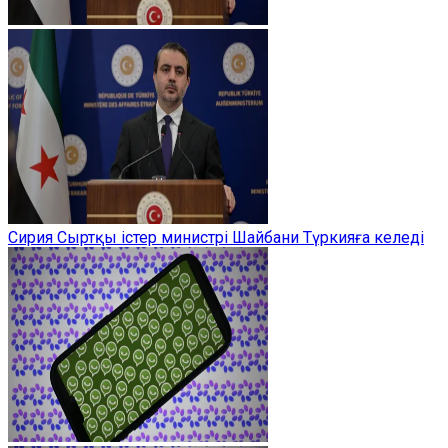
Сирия Сыртқы істер министрі Шайбани Түркияға келеді