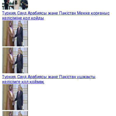
Түркия, Сауд Арабиясы және Пәкістан Мекке қорғаныс
келісіміне қол қойды
Түркия, Сауд Арабиясы және Пәкістан үшжақты
келісімге қол қоймақ