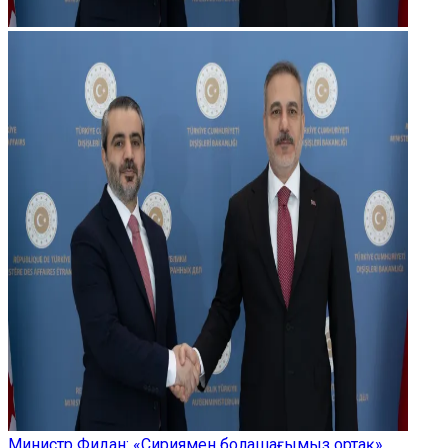
Министр Фидан: «Сириямен болашағымыз ортақ»