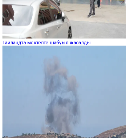
Таиландта мектепте шабуыл жасалды