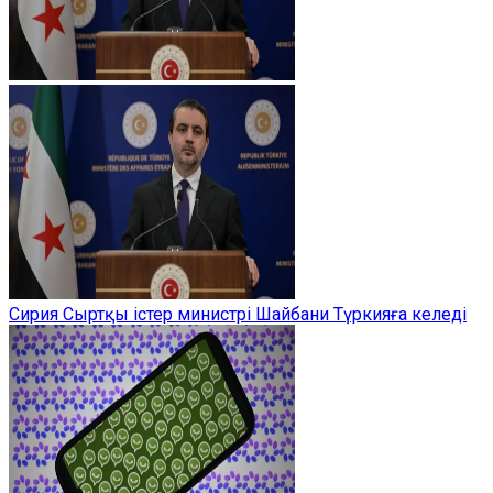
Сирия Сыртқы істер министрі Шайбани Түркияға келеді