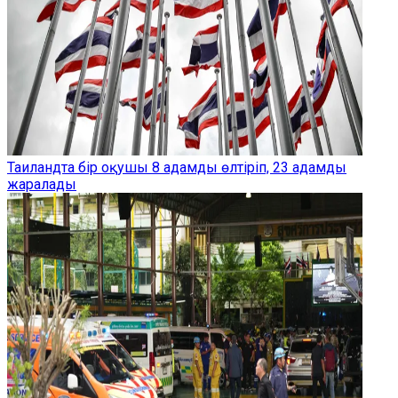
Таиландта бір оқушы 8 адамды өлтіріп, 23 адамды
жаралады