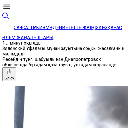
САЯСАТ
ТҮРКИЯ
МӘДЕНИЕТ
БІЛЕ ЖҮРІҢІЗ
КӨЗҚАРАС
ӘЛЕМ ЖАҢАЛЫҚТАРЫ
1 ... минут оқылды
Зеленский Уфадағы мұнай зауытына соққы жасалғанын
мәлімдеді
Ресейдің түнгі шабуылынан Днепропетровск
облысында бір адам қаза тауып, үш адам жараланды.
Бөлісу