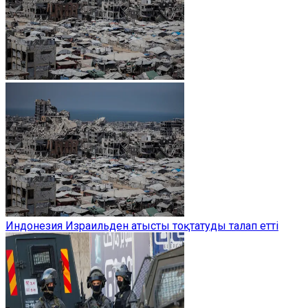
Индонезия Израильден атысты тоқтатуды талап етті