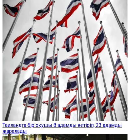
Таиландта бір оқушы 8 адамды өлтіріп, 23 адамды
жаралады