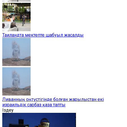
Таиландта мектепте шабуыл жасалды
Ливанның оңтүстігінде болған жарылыстан екі
израильдік сарбаз қаза тапты
Іздеу