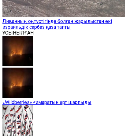
Ливанның оңтүстігінде болған жарылыстан екі
израильдік сарбаз қаза тапты
ҰСЫНЫЛҒАН
«Wildberries» ғимаратын өрт шарпыды