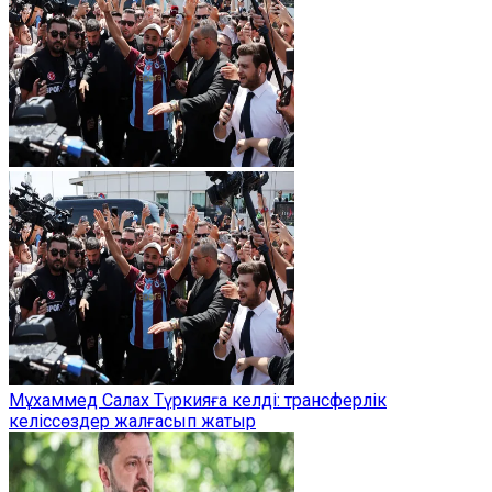
Мұхаммед Салах Түркияға келді: трансферлік
келіссөздер жалғасып жатыр