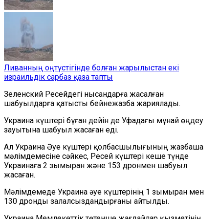
Ливанның оңтүстігінде болған жарылыстан екі
израильдік сарбаз қаза тапты
Зеленский Ресейдегі нысандарға жасалған
шабуылдарға қатысты бейнежазба жариялады.
Украина күштері бұған дейін де Уфадағы мұнай өңдеу
зауытына шабуыл жасаған еді.
Ал Украина Әуе күштері қолбасшылығының жазбаша
мәлімдемесіне сәйкес, Ресей күштері кеше түнде
Украинаға 2 зымыран және 153 дронмен шабуыл
жасаған.
Мәлімдемеде Украина әуе күштерінің 1 зымыран мен
130 дронды залалсыздандырғаны айтылды.
Украина Мемлекеттік төтенше жағдайлар қызметінің