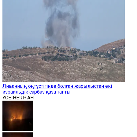
Ливанның оңтүстігінде болған жарылыстан екі
израильдік сарбаз қаза тапты
ҰСЫНЫЛҒАН