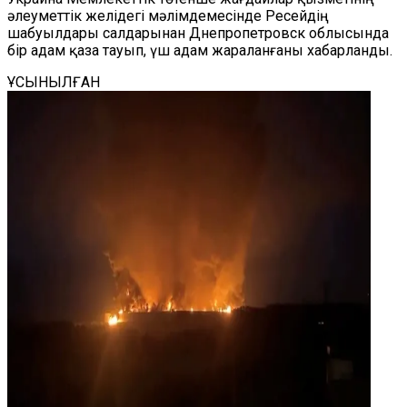
әлеуметтік желідегі мәлімдемесінде Ресейдің
шабуылдары салдарынан Днепропетровск облысында
бір адам қаза тауып, үш адам жараланғаны хабарланды.
ҰСЫНЫЛҒАН