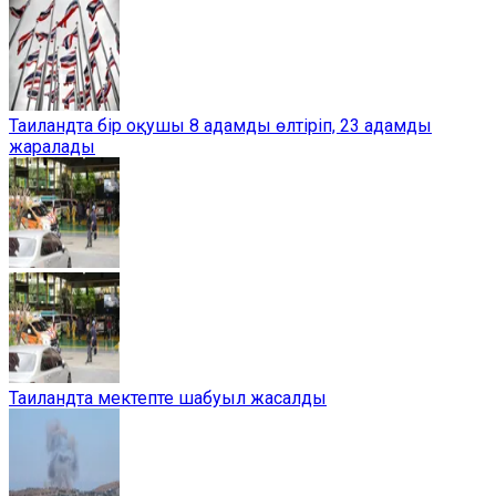
Таиландта бір оқушы 8 адамды өлтіріп, 23 адамды
жаралады
Таиландта мектепте шабуыл жасалды