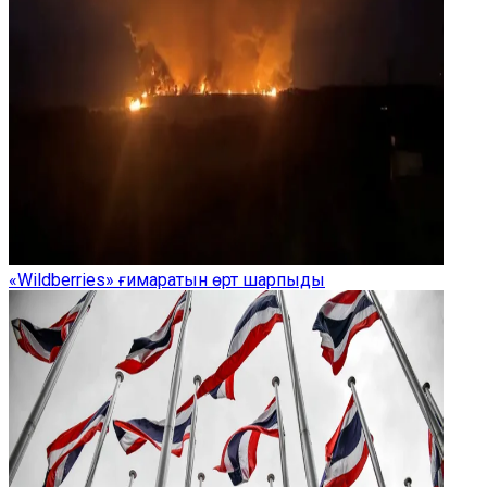
«Wildberries» ғимаратын өрт шарпыды