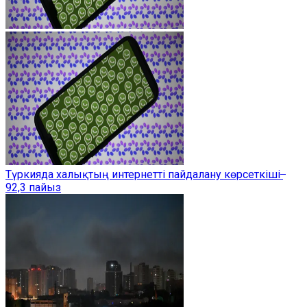
Түркияда халықтың интернетті пайдалану көрсеткіші ̶
92,3 пайыз