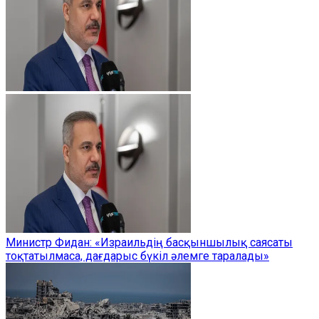
Министр Фидан: «Израильдің басқыншылық саясаты
тоқтатылмаса, дағдарыс бүкіл әлемге таралады»