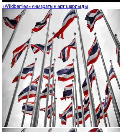
«Wildberries» ғимаратын өрт шарпыды