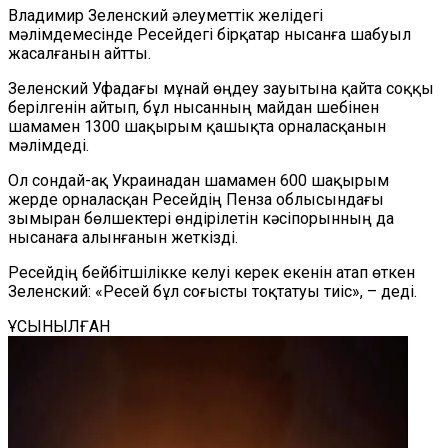
Владимир Зеленский әлеуметтік желідегі
мәлімдемесінде Ресейдегі бірқатар нысанға шабуыл
жасалғанын айтты.
Зеленский Уфадағы мұнай өңдеу зауытына қайта соққы
берілгенін айтып, бұл нысанның майдан шебінен
шамамен 1300 шақырым қашықта орналасқанын
мәлімдеді.
Ол сондай-ақ Украинадан шамамен 600 шақырым
жерде орналасқан Ресейдің Пенза облысындағы
зымыран бөлшектері өндірілетін кәсіпорынның да
нысанаға алынғанын жеткізді.
Ресейдің бейбітшілікке келуі керек екенін атап өткен
Зеленский: «Ресей бұл соғысты тоқтатуы тиіс», – деді.
ҰСЫНЫЛҒАН