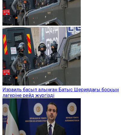
Израиль басып алынған Батыс Шериядағы босқын
лагеріне рейд жүргізді