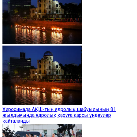
Хиросимада АҚШ-тың ядролық шабуылының 81
жылдығында ядролық қаруға қарсы үндеулер
қайталанды