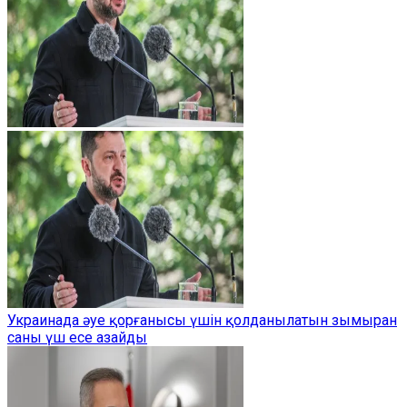
Украинада әуе қорғанысы үшін қолданылатын зымыран
саны үш есе азайды