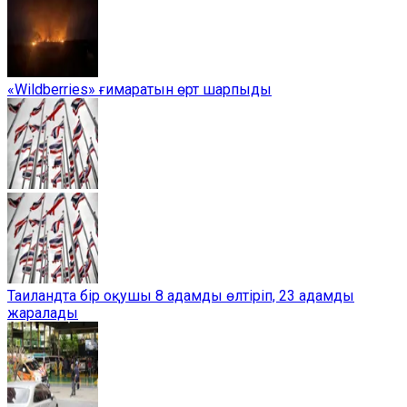
«Wildberries» ғимаратын өрт шарпыды
Таиландта бір оқушы 8 адамды өлтіріп, 23 адамды
жаралады