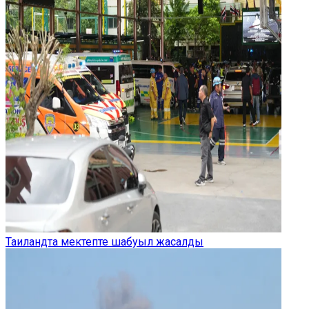
Таиландта мектепте шабуыл жасалды