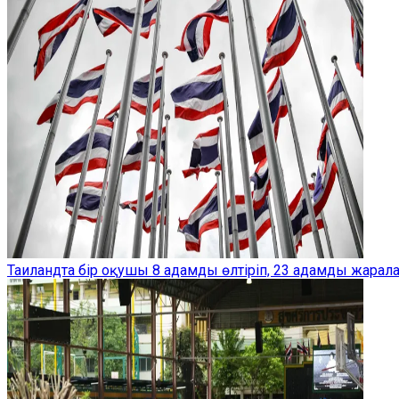
Таиландта бір оқушы 8 адамды өлтіріп, 23 адамды жарал