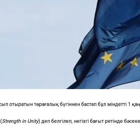
п отыратын төрағалық бүгіннен бастап бұл міндетті 1 қаң
 (
Strength in Unity
) деп белгілеп, негізгі бағыт ретінде бәсек