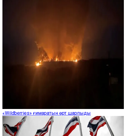
«Wildberries» ғимаратын өрт шарпыды