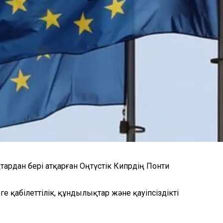
тардан бері атқарған Оңтүстік Кипрдің Понти
еге қабілеттілік, құндылықтар және қауіпсіздікті