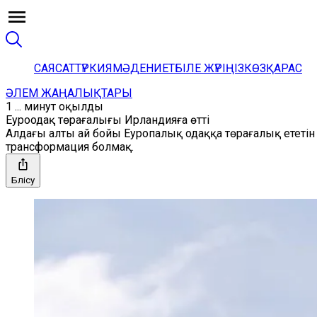
САЯСАТ
ТҮРКИЯ
МӘДЕНИЕТ
БІЛЕ ЖҮРІҢІЗ
КӨЗҚАРАС
ӘЛЕМ ЖАҢАЛЫҚТАРЫ
1 ... минут оқылды
Еуроодақ төрағалығы Ирландияға өтті
Алдағы алты ай бойы Еуропалық одаққа төрағалық ететін 
трансформация болмақ.
Бөлісу