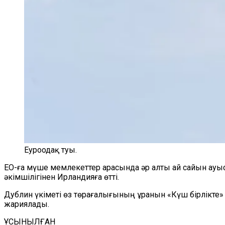
Еуроодақ туы.
ЕО-ға мүше мемлекеттер арасында әр алты ай сайын ауысы
әкімшілігінен Ирландияға өтті.
Дублин үкіметі өз төрағалығының ұранын «
Күш бірлікте
»
жариялады.
ҰСЫНЫЛҒАН