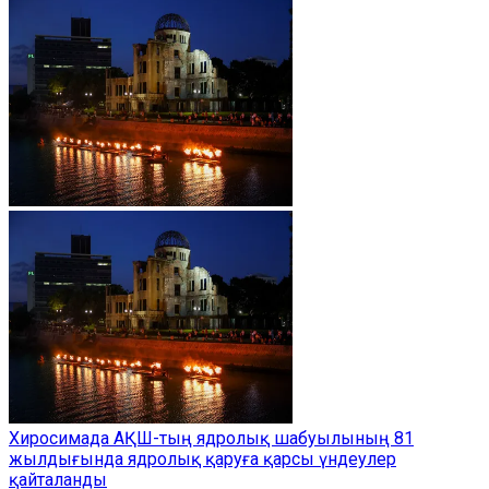
Хиросимада АҚШ-тың ядролық шабуылының 81
жылдығында ядролық қаруға қарсы үндеулер
қайталанды