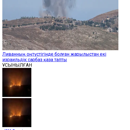
Ливанның оңтүстігінде болған жарылыстан екі
израильдік сарбаз қаза тапты
ҰСЫНЫЛҒАН