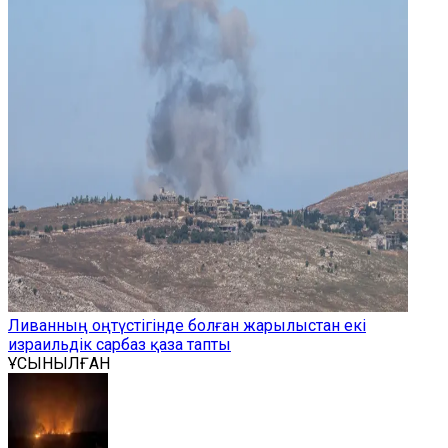
Ливанның оңтүстігінде болған жарылыстан екі
израильдік сарбаз қаза тапты
ҰСЫНЫЛҒАН