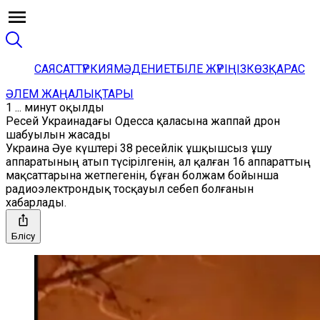
САЯСАТ
ТҮРКИЯ
МӘДЕНИЕТ
БІЛЕ ЖҮРІҢІЗ
КӨЗҚАРАС
ӘЛЕМ ЖАҢАЛЫҚТАРЫ
1 ... минут оқылды
Ресей Украинадағы Одесса қаласына жаппай дрон
шабуылын жасады
Украина Әуе күштері 38 ресейлік ұшқышсыз ұшу
аппаратының атып түсірілгенін, ал қалған 16 аппараттың
мақсаттарына жетпегенін, бұған болжам бойынша
радиоэлектрондық тосқауыл себеп болғанын
хабарлады.
Бөлісу