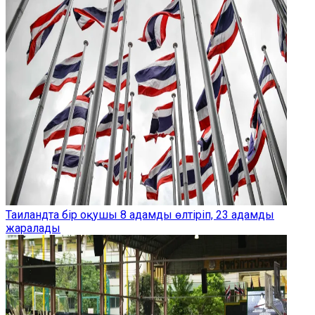
Таиландта бір оқушы 8 адамды өлтіріп, 23 адамды
жаралады