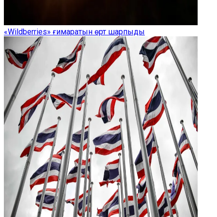
«Wildberries» ғимаратын өрт шарпыды