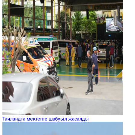
Таиландта мектепте шабуыл жасалды