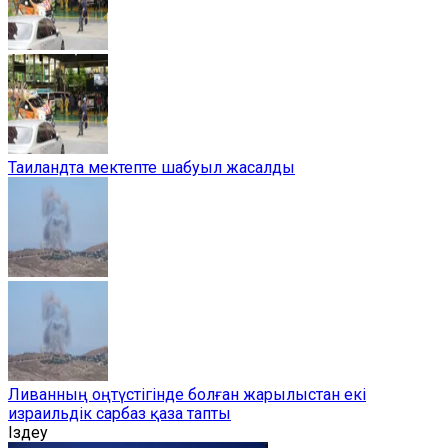
Таиландта мектепте шабуыл жасалды
Ливанның оңтүстігінде болған жарылыстан екі
израильдік сарбаз қаза тапты
Іздеу