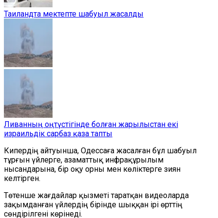
Таиландта мектепте шабуыл жасалды
Ливанның оңтүстігінде болған жарылыстан екі
израильдік сарбаз қаза тапты
Кипердің айтуынша, Одессаға жасалған бұл шабуыл
тұрғын үйлерге, азаматтық инфрақұрылым
нысандарына, бір оқу орны мен көліктерге зиян
келтірген.
Төтенше жағдайлар қызметі таратқан видеоларда
зақымданған үйлердің бірінде шыққан ірі өрттің
сөндірілгені көрінеді.