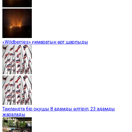
«Wildberries» ғимаратын өрт шарпыды
Таиландта бір оқушы 8 адамды өлтіріп, 23 адамды
жаралады