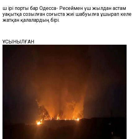
Үш ірі порты бар Одесса- Ресеймен үш жылдан астам
уақытқа созылған соғыста жиі шабуылға ұшырап келе
жатқан қалалардың бірі.
ҰСЫНЫЛҒАН