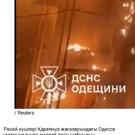
/ Reuters
Ресей күштері Қаратеңіз жағалауындағы Одесса
қаласына түнде жаппай дрон шабуылын