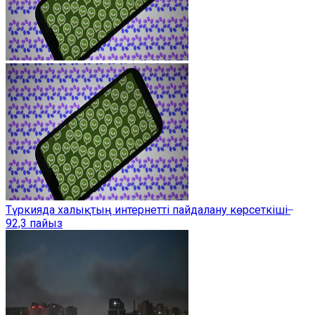
Түркияда халықтың интернетті пайдалану көрсеткіші ̶
92,3 пайыз