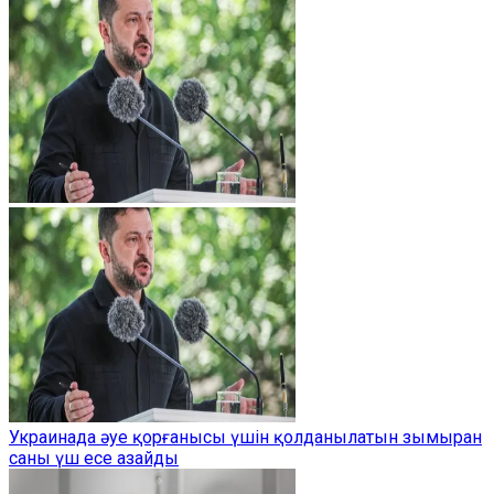
Украинада әуе қорғанысы үшін қолданылатын зымыран
саны үш есе азайды