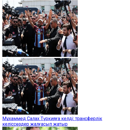
Мұхаммед Салах Түркияға келді: трансферлік
келіссөздер жалғасып жатыр