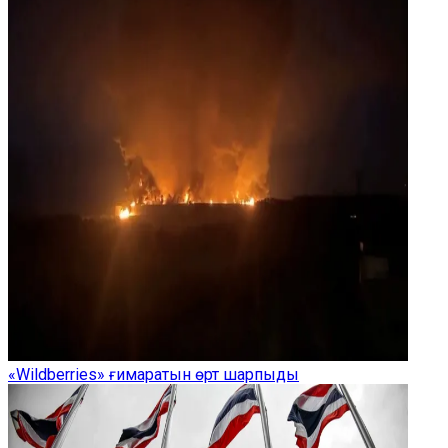
«Wildberries» ғимаратын өрт шарпыды