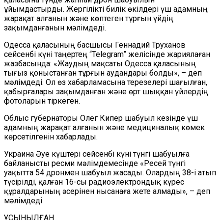
ұйымдастырды. Жергілікті билік өкілдері үш адамның
жарақат алғанын және көптеген тұрғын үйдің
зақымданғанын мәлімдеді.
Одесса қаласының басшысы Геннадий Труханов
сейсенбі күні таңертең “Telegram” желісінде жариялаған
жазбасында: «Жаудың мақсаты Одесса қаласының
тығыз қоныстанған тұрғын аудандары болды», – деп
мәлімдеді. Ол өз хабарламасына терезелері шағылған,
қабырғалары зақымданған және өрт шыққан үйлердің
фотоларын тіркеген.
Облыс губернаторы Олег Кипер шабуыл кезінде үш
адамның жарақат алғанын және медициналық көмек
көрсетілгенін хабарлады.
Украина Әуе күштері сейсенбі күні түнгі шабуылға
байланысты ресми мәлімдемесінде «Ресей түнгі
уақытта 54 дронмен шабуыл жасады. Олардың 38-і атып
түсірілді, қалған 16-сы радиоэлектрондық күрес
құралдарының әсерінен нысанаға жете алмады», – деп
мәлімдеді.
ҰСЫНЫЛҒАН