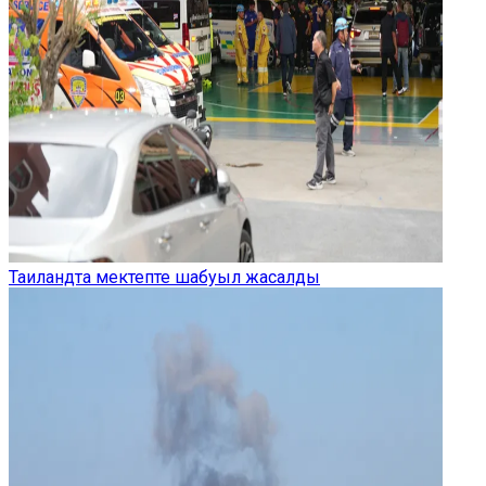
Таиландта мектепте шабуыл жасалды