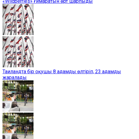
«Wildberries» ғимаратын өрт шарпыды
Таиландта бір оқушы 8 адамды өлтіріп, 23 адамды
жаралады