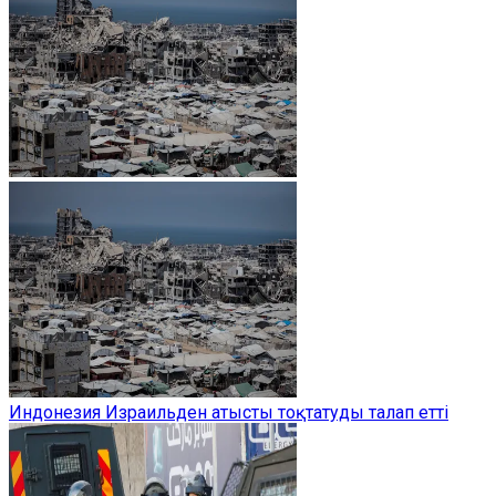
Индонезия Израильден атысты тоқтатуды талап етті