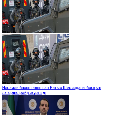
Израиль басып алынған Батыс Шериядағы босқын
лагеріне рейд жүргізді