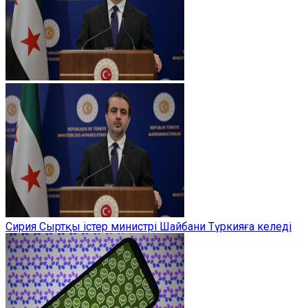
Сирия Сыртқы істер министрі Шайбани Түркияға келеді