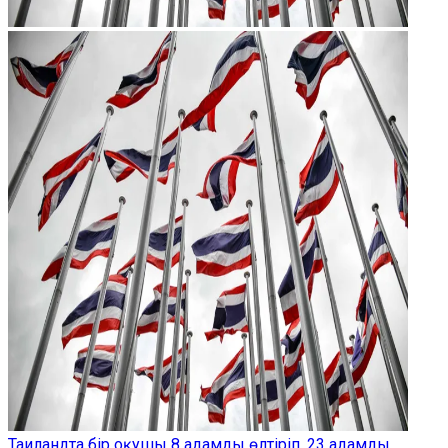
Таиландта бір оқушы 8 адамды өлтіріп, 23 адамды