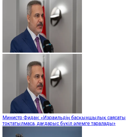
Министр Фидан: «Израильдің басқыншылық саясаты
тоқтатылмаса, дағдарыс бүкіл әлемге таралады»