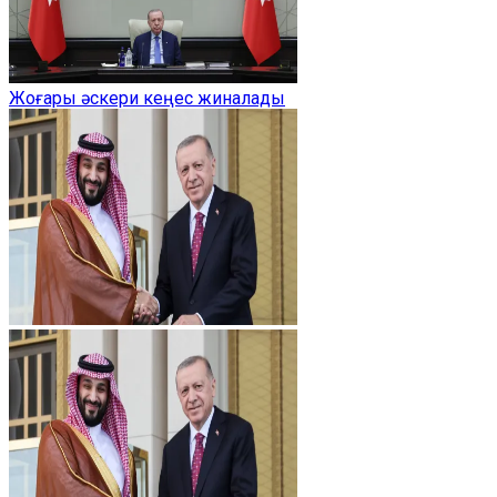
Жоғары әскери кеңес жиналады