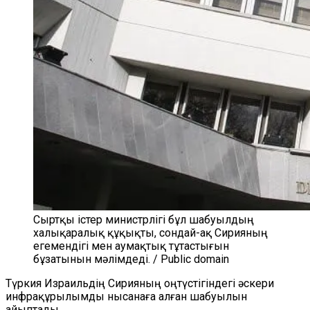
Сыртқы істер министрлігі бұл шабуылдың
халықаралық құқықты, сондай-ақ Сирияның
егемендігі мен аумақтық тұтастығын
бұзатынын мәлімдеді. / Public domain
Түркия Израильдің Сирияның оңтүстігіндегі әскери
инфрақұрылымды нысанаға алған шабуылын
айыптады.