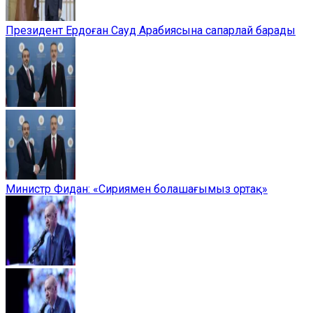
Президент Ердоған Сауд Арабиясына сапарлай барады
Министр Фидан: «Сириямен болашағымыз ортақ»