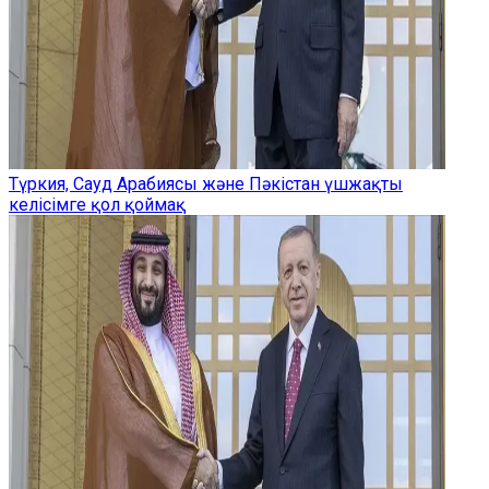
Түркия, Сауд Арабиясы және Пәкістан үшжақты
келісімге қол қоймақ