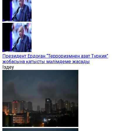
Президент Ердоған “Терроризмнен азат Түркия”
жобасына қатысты мәлімдеме жасады
Іздеу