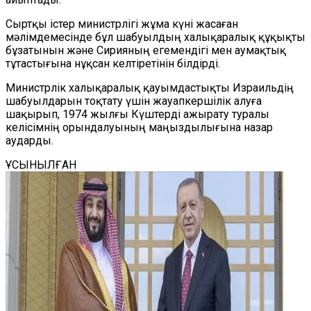
Сыртқы істер министрлігі жұма күні жасаған
мәлімдемесінде бұл шабуылдың халықаралық құқықты
бұзатынын және Сирияның егемендігі мен аумақтық
тұтастығына нұқсан келтіретінін
білдірді
.
Министрлік халықаралық қауымдастықты Израильдің
шабуылдарын тоқтату үшін жауапкершілік алуға
шақырып, 1974 жылғы Күштерді ажырату туралы
келісімнің орындалуының маңыздылығына назар
аударды.
ҰСЫНЫЛҒАН