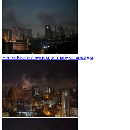
Ресей Киевке ауқымды шабуыл жасады