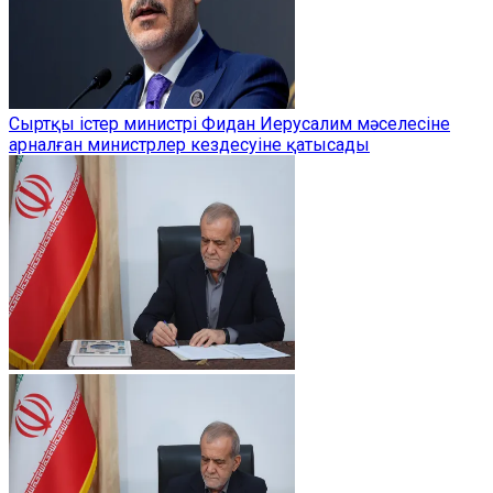
Сыртқы істер министрі Фидан Иерусалим мәселесіне
арналған министрлер кездесуіне қатысады