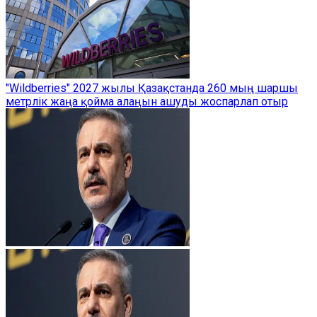
"Wildberries" 2027 жылы Қазақстанда 260 мың шаршы
метрлік жаңа қойма алаңын ашуды жоспарлап отыр