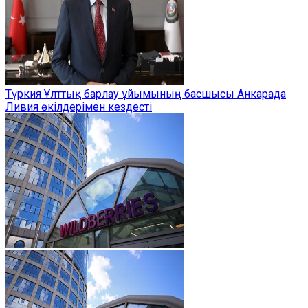
Түркия Ұлттық барлау ұйымының басшысы Анкарада
Ливия өкілдерімен кездесті