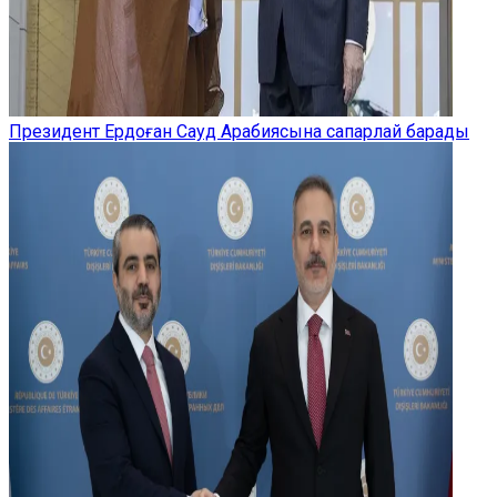
Президент Ердоған Сауд Арабиясына сапарлай барады