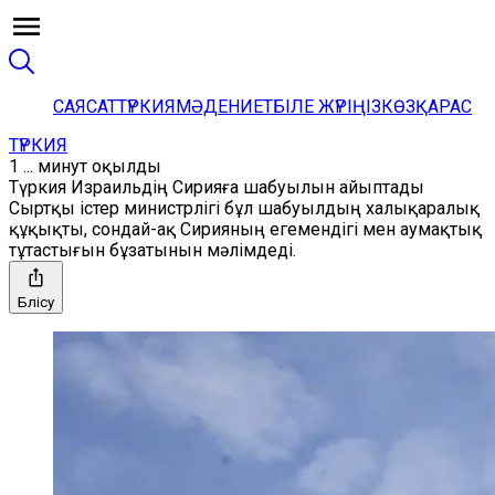
САЯСАТ
ТҮРКИЯ
МӘДЕНИЕТ
БІЛЕ ЖҮРІҢІЗ
КӨЗҚАРАС
ТҮРКИЯ
1 ... минут оқылды
Түркия Израильдің Сирияға шабуылын айыптады
Сыртқы істер министрлігі бұл шабуылдың халықаралық
құқықты, сондай-ақ Сирияның егемендігі мен аумақтық
тұтастығын бұзатынын мәлімдеді.
Бөлісу