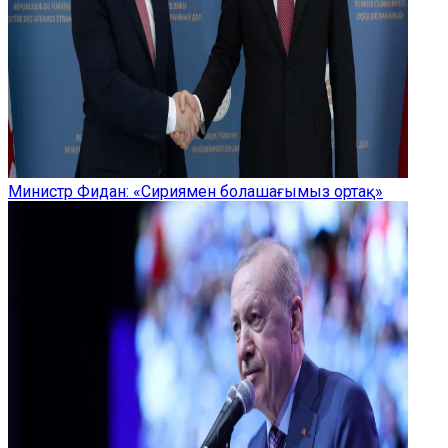
Министр Фидан: «Сириямен болашағымыз ортақ»