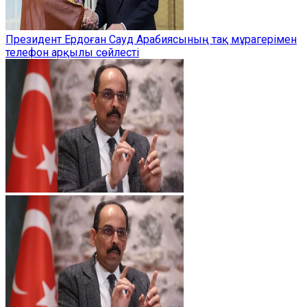
Президент Ердоған Сауд Арабиясының тақ мұрагерімен
телефон арқылы сөйлесті