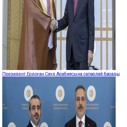
Президент Ердоған Сауд Арабиясына сапарлай барады