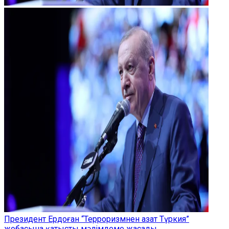
Президент Ердоған “Терроризмнен азат Түркия”
жобасына қатысты мәлімдеме жасады