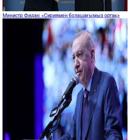
Министр Фидан: «Сириямен болашағымыз ортақ»