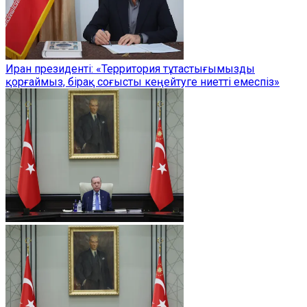
Иран президенті: «Территория тұтастығымызды
қорғаймыз, бірақ соғысты кеңейтуге ниетті емеспіз»