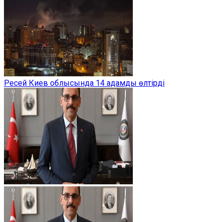
Ресей Киев облысында 14 адамды өлтірді