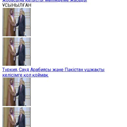
ҰСЫНЫЛҒАН
Түркия, Сауд Арабиясы және Пәкістан үшжақты
келісімге қол қоймақ