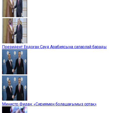
Президент Ердоған Сауд Арабиясына сапарлай барады
Министр Фидан: «Сириямен болашағымыз ортақ»