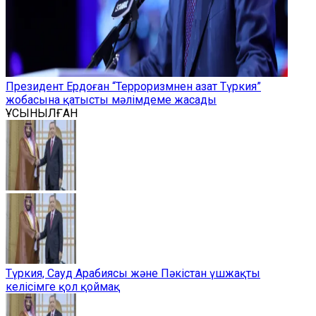
Президент Ердоған “Терроризмнен азат Түркия”
жобасына қатысты мәлімдеме жасады
ҰСЫНЫЛҒАН
Түркия, Сауд Арабиясы және Пәкістан үшжақты
келісімге қол қоймақ