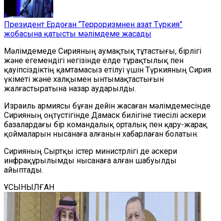
Президент Ердоған “Терроризмнен азат Түркия”
жобасына қатысты мәлімдеме жасады
Мәлімдемеде Сирияның аумақтық тұтастығы, бірлігі
және егемендігі негізінде елде тұрақтылық пен
қауіпсіздіктің қамтамасыз етілуі үшін Түркияның Сирия
үкіметі
және
халқымен ынтымақтастығын
жалғастыратын
а назар аударылды
.
Израиль армиясы бұған дейін жасаған мәлімдемесінде
Сирияның оңтүстігінде Дамаск билігіне тиесілі әскери
базалардағы бір командалық орталық пен қару-жарақ
қоймаларын нысанаға алғанын хабарлаған болатын.
Сирияның Сыртқы істер министрлігі де әскери
инфрақұрылымды нысанаға алған шабуылды
айыптады.
ҰСЫНЫЛҒАН