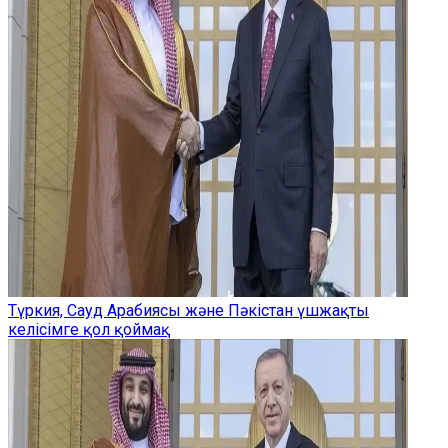
Түркия, Сауд Арабиясы және Пәкістан үшжақты
келісімге қол қоймақ