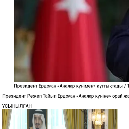
Президент Ердоған «Аналар күнімен» құттықтады / T
Президент Режеп Тайып Ердоған «Аналар күніне» орай ж
ҰСЫНЫЛҒАН