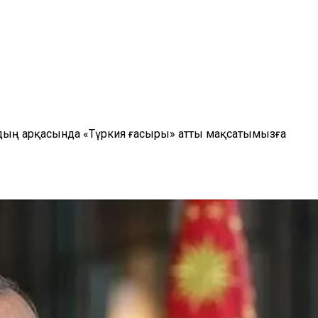
дың арқасында «Түркия ғасыры» атты мақсатымызға