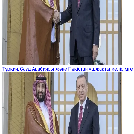
Түркия, Сауд Арабиясы және Пәкістан үшжақты келісімге