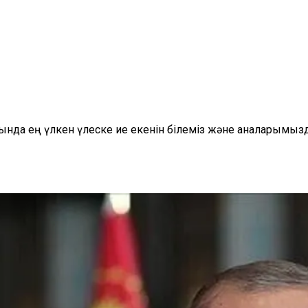
да ең үлкен үлеске ие екенін білеміз және аналарымыз