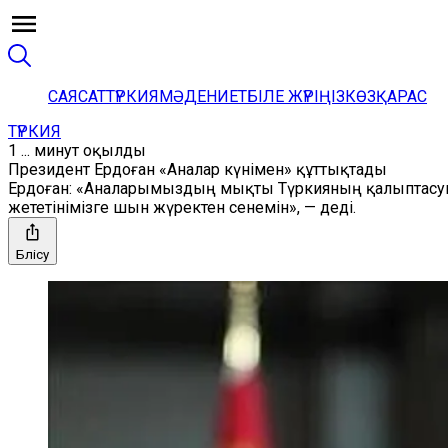
САЯСАТ
ТҮРКИЯ
МӘДЕНИЕТ
БІЛЕ ЖҮРІҢІЗ
КӨЗҚАРАС
ТҮРКИЯ
1 ... минут оқылды
Президент Ердоған «Аналар күнімен» құттықтады
Ердоған: «Аналарымыздың мықты Түркияның қалыптасуын
жететінімізге шын жүректен сенемін», — деді.
Бөлісу