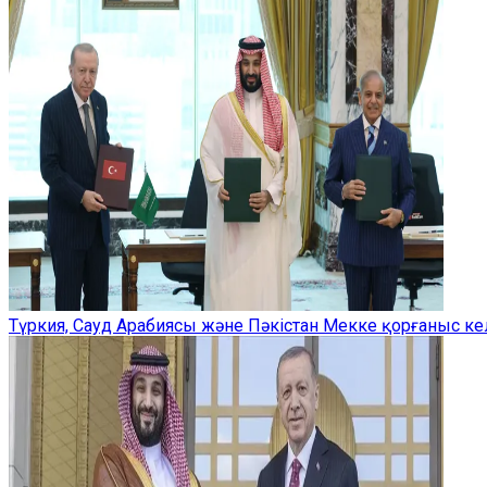
Түркия, Сауд Арабиясы және Пәкістан Мекке қорғаныс ке