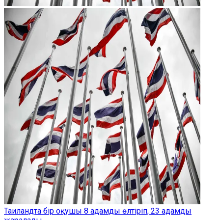
Таиландта бір оқушы 8 адамды өлтіріп, 23 адамды