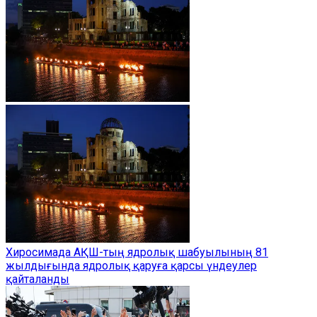
Хиросимада АҚШ-тың ядролық шабуылының 81
жылдығында ядролық қаруға қарсы үндеулер
қайталанды