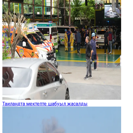
Таиландта мектепте шабуыл жасалды