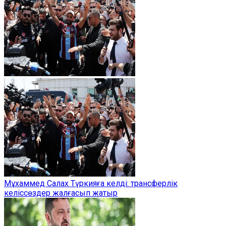
Мұхаммед Салах Түркияға келді: трансферлік
келіссөздер жалғасып жатыр