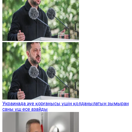
Украинада әуе қорғанысы үшін қолданылатын зымыран
саны үш есе азайды