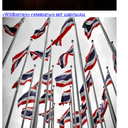
«Wildberries» ғимаратын өрт шарпыды