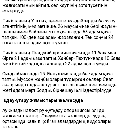
жалғасатынын айтып, сел қаупінің арта түсетінін
ескертуде.
Пәкістанның Ұлттық төтенше жағдайларды басқару
агенттігінің мәліметінше, 26 маусымнан бері жауын-
шашынмен байланысты оқиғаларда 63 адам қаза
тапқан, 100-ден аса адам жараланған. Тек соңғы 24
сағатта алты адам көз жұмған.
Пәкістанның Пенджаб провинциясында 11 баламен
бірге 21 адам қаза тапты. Хайбер-Пахтунхвада 10 бала
мен бес әйелді қоса алғанда 22 адам көз жұмды.
Синд аймағында 15, Белуджистанда бес адам қаза
тапты. Муссон жаңбырлары тудырған селдер Сват
аңғарында ондаған туристі ағызып әкеткен; кемінде
жеті адам мерт болды, бірнешеуі әлі іздестірілуде.
Іздеу-құтқару жұмыстары жалғасуда
Ауқымды іздестіру-құтқару операциясы әлі де
жалғасып жатыр. Әлеуметтік желілерде судың
ортасында қалып қойған адамдардың видеолары
тараған.