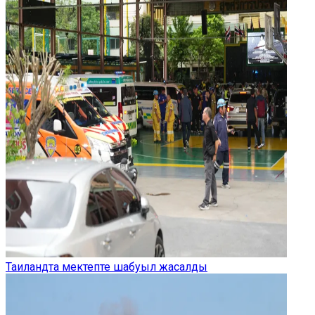
Таиландта мектепте шабуыл жасалды