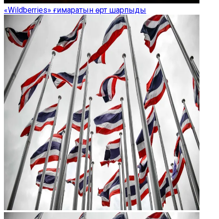
«Wildberries» ғимаратын өрт шарпыды