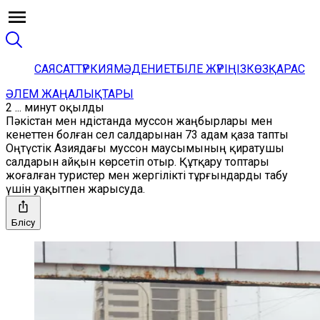
САЯСАТ
ТҮРКИЯ
МӘДЕНИЕТ
БІЛЕ ЖҮРІҢІЗ
КӨЗҚАРАС
ӘЛЕМ ЖАҢАЛЫҚТАРЫ
2 ... минут оқылды
Пәкістан мен Үндістанда муссон жаңбырлары мен
кенеттен болған сел салдарынан 73 адам қаза тапты
Оңтүстік Азиядағы муссон маусымының қиратушы
салдарын айқын көрсетіп отыр. Құтқару топтары
жоғалған туристер мен жергілікті тұрғындарды табу
үшін уақытпен жарысуда.
Бөлісу