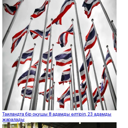
Таиландта бір оқушы 8 адамды өлтіріп, 23 адамды
жаралады