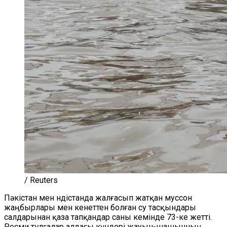
/ Reuters
Пәкістан мен Үндістанда жалғасып жатқан муссон
жаңбырлары мен кенеттен болған су тасқындары
салдарынан қаза тапқандар саны кемінде 73-ке жетті.
Ресми тұлғалар алдағы күндері жауын-шашынның