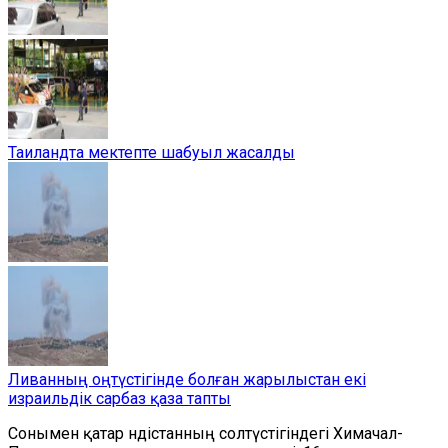
Таиландта мектепте шабуыл жасалды
Ливанның оңтүстігінде болған жарылыстан екі
израильдік сарбаз қаза тапты
Сонымен қатар Үндістанның солтүстігіндегі Химачал-