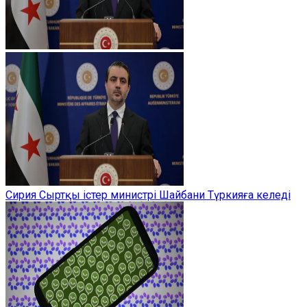
Сирия Сыртқы істер министрі Шайбани Түркияға келеді