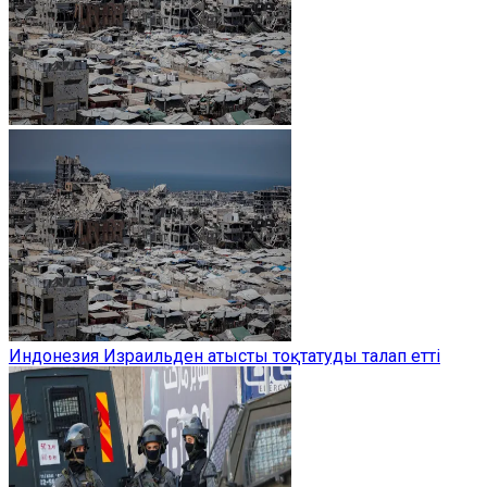
Индонезия Израильден атысты тоқтатуды талап етті