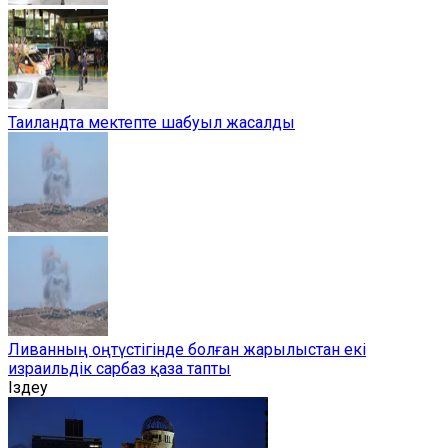
Таиландта мектепте шабуыл жасалды
Ливанның оңтүстігінде болған жарылыстан екі
израильдік сарбаз қаза тапты
Іздеу