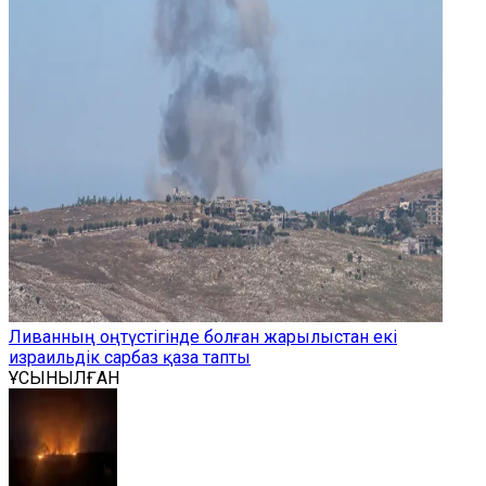
Ливанның оңтүстігінде болған жарылыстан екі
израильдік сарбаз қаза тапты
ҰСЫНЫЛҒАН