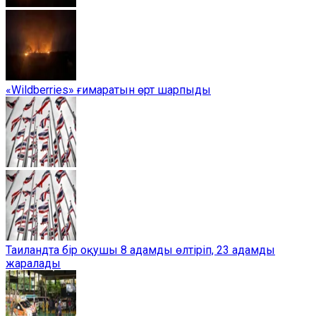
«Wildberries» ғимаратын өрт шарпыды
Таиландта бір оқушы 8 адамды өлтіріп, 23 адамды
жаралады