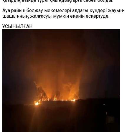
қазірдің өзінде түрлі қиындықтарға себеп болды.
Ауа райын болжау мекемелері алдағы күндері жауын-
шашынның жалғасуы мүмкін екенін ескертуде.
ҰСЫНЫЛҒАН