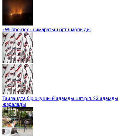
«Wildberries» ғимаратын өрт шарпыды
Таиландта бір оқушы 8 адамды өлтіріп, 23 адамды
жаралады