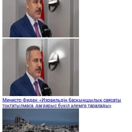
Министр Фидан: «Израильдің басқыншылық саясаты
тоқтатылмаса, дағдарыс бүкіл әлемге таралады»