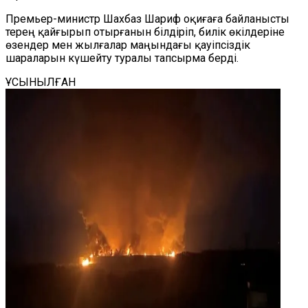
Премьер-министр Шахбаз Шариф оқиғаға байланысты
терең қайғырып отырғанын білдіріп, билік өкілдеріне
өзендер мен жылғалар маңындағы қауіпсіздік
шараларын күшейту туралы тапсырма берді.
ҰСЫНЫЛҒАН