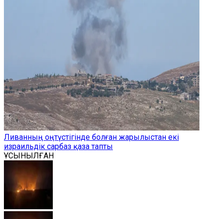
Ливанның оңтүстігінде болған жарылыстан екі
израильдік сарбаз қаза тапты
ҰСЫНЫЛҒАН