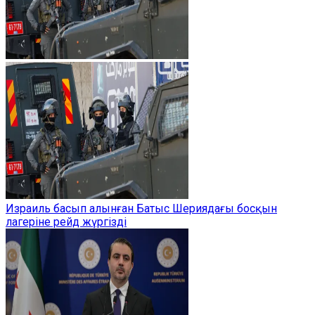
Израиль басып алынған Батыс Шериядағы босқын
лагеріне рейд жүргізді