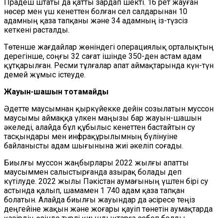
Прадеш штаты да қатты зардап шекті. 16 рет жауған
нөсер мен үш кенеттен болған сел салдарынан 10
адамның қаза тапқаны және 34 адамның із-түзсіз
кеткені расталды.
Төтенше жағдайлар жөніндегі операциялық орталықтың
дерегінше, соңғы 32 сағат ішінде 350-ден астам адам
құтқарылған. Ресми тұлғалар апат аймақтарында күн-түн
демей жұмыс істеуде.
Жауын-шашын тоқтамайды
Әдетте маусымнан қыркүйекке дейін созылатын муссон
маусымы аймаққа үлкен маңызы бар жауын-шашын
әкеледі, алайда бұл құбылыс кенеттен бастайтын су
тасқындары мен инфрақұрылымның бүлінуіне
байланысты адам шығынына жиі әкеліп соғады.
Биылғы муссон жаңбырлары 2022 жылғы апатты
маусыммен салыстырғанда азырақ болады деп
күтілуде. 2022 жылы Пәкістан аумағының үштен бірі су
астында қалып, шамамен 1 740 адам қаза тапқан
болатын. Алайда биылғы жауындар да әсіресе теңіз
деңгейіне жақын және жоғары қауіп төнетін аумақтарда