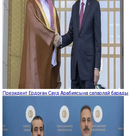
Президент Ердоған Сауд Арабиясына сапарлай барады