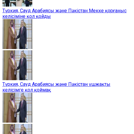
Түркия, Сауд Арабиясы және Пәкістан Мекке қорғаныс
келісіміне қол қойды
Түркия, Сауд Арабиясы және Пәкістан үшжақты
келісімге қол қоймақ