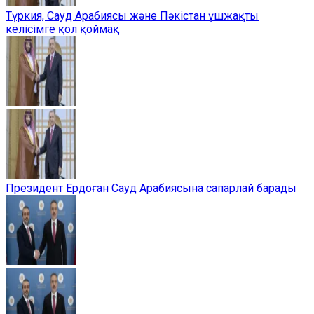
Түркия, Сауд Арабиясы және Пәкістан үшжақты
келісімге қол қоймақ
Президент Ердоған Сауд Арабиясына сапарлай барады