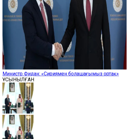
Министр Фидан: «Сириямен болашағымыз ортақ»
ҰСЫНЫЛҒАН