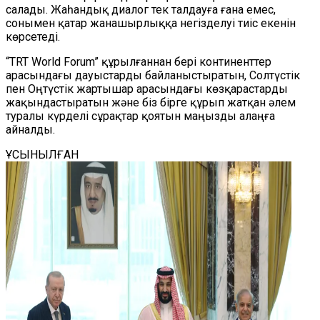
салады. Жаһандық диалог тек талдауға ғана емес,
сонымен қатар жанашырлыққа негізделуі тиіс екенін
көрсетеді.
“TRT World Forum” құрылғаннан бері континенттер
арасындағы дауыстарды байланыстыратын, Солтүстік
пен Оңтүстік жартышар арасындағы көзқарастарды
жақындастыратын және біз бірге құрып жатқан әлем
туралы күрделі сұрақтар қоятын маңызды алаңға
айналды.
ҰСЫНЫЛҒАН