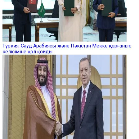
Түркия, Сауд Арабиясы және Пәкістан Мекке қорғаныс
келісіміне қол қойды