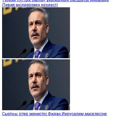
Ливия өкілдерімен кездесті
Сыртқы істер министрі Фидан Иерусалим мәселесіне