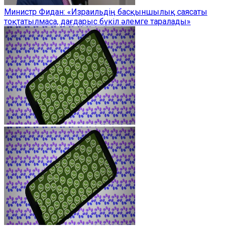
Министр Фидан: «Израильдің басқыншылық саясаты
тоқтатылмаса, дағдарыс бүкіл әлемге таралады»