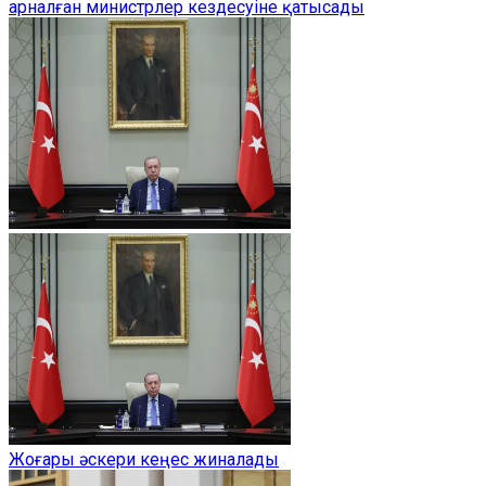
арналған министрлер кездесуіне қатысады
Жоғары әскери кеңес жиналады