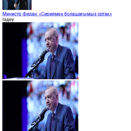
Министр Фидан: «Сириямен болашағымыз ортақ»
Іздеу