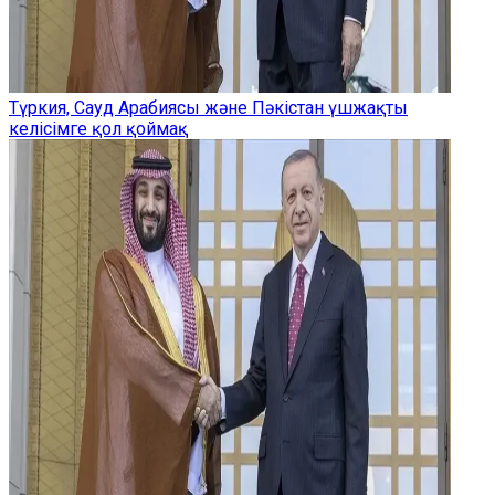
Түркия, Сауд Арабиясы және Пәкістан үшжақты
келісімге қол қоймақ