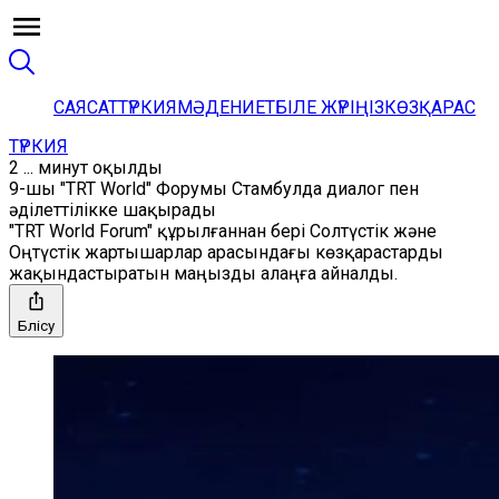
САЯСАТ
ТҮРКИЯ
МӘДЕНИЕТ
БІЛЕ ЖҮРІҢІЗ
КӨЗҚАРАС
ТҮРКИЯ
2 ... минут оқылды
9-шы "TRT World" Форумы Стамбулда диалог пен
әділеттілікке шақырады
"TRT World Forum" құрылғаннан бері Солтүстік және
Оңтүстік жартышарлар арасындағы көзқарастарды
жақындастыратын маңызды алаңға айналды.
Бөлісу