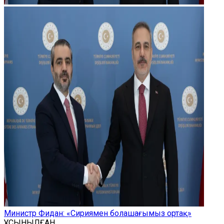
Министр Фидан: «Сириямен болашағымыз ортақ»
ҰСЫНЫЛҒАН