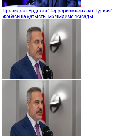
Президент Ердоған “Терроризмнен азат Түркия”
жобасына қатысты мәлімдеме жасады