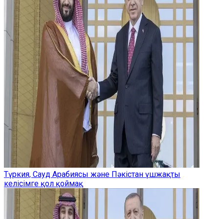
Түркия, Сауд Арабиясы және Пәкістан үшжақты
келісімге қол қоймақ