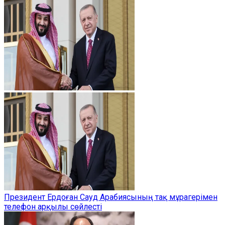
Президент Ердоған Сауд Арабиясының тақ мұрагерімен
телефон арқылы сөйлесті