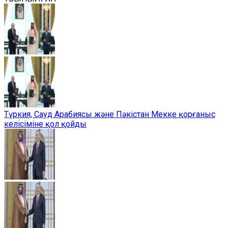
Түркия, Сауд Арабиясы және Пәкістан Мекке қорғаныс
келісіміне қол қойды