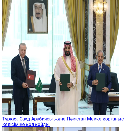
Түркия, Сауд Арабиясы және Пәкістан Мекке қорғаныс
келісіміне қол қойды