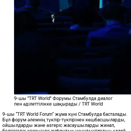
9-шы "TRT World" Форумы Стамбулда диалог
пен әділеттілікке шақырады / TRT World
9-шы “TRT World Forum” жұма күні Стамбулда басталады.
Бұл форум әлемнің түкпір-түкпірінен көшбасшыларды,
ойшылдарды және өзгеріс жасаушыларды жинап,
белгісіздік кезеңінде жаһандық шындықтардың қалай