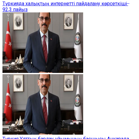
Түркияда халықтың интернетті пайдалану көрсеткіші ̶
92,3 пайыз
Түркия Ұлттық барлау ұйымының басшысы Анкарада