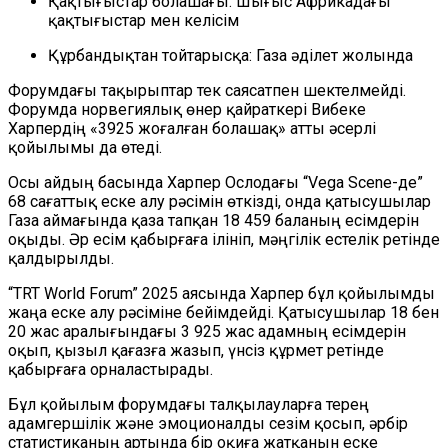
Қақтығыстар болашағы: Шығыс Африкадағы
қақтығыстар мен келісім
Құрбандықтан тойтарысқа: Газа әділет жолында
Форумдағы тақырыптар тек саясатпен шектелмейді.
Форумда норвегиялық өнер қайраткері Вибеке
Харпердің «3925 жоғалған болашақ» атты әсерлі
қойылымы да өтеді.
Осы айдың басында Харпер Ослодағы “Vega Scene-де”
68 сағаттық еске алу рәсімін өткізді, онда қатысушылар
Газа аймағында қаза тапқан 18 459 баланың есімдерін
оқыды. Әр есім қабырғаға ілініп, мәңгілік естелік ретінде
қалдырылды.
“TRT World Forum” 2025 аясында Харпер бұл қойылымды
жаңа еске алу рәсіміне бейімдейді. Қатысушылар 18 бен
20 жас аралығындағы 3 925 жас адамның есімдерін
оқып, қызыл қағазға жазып, үнсіз құрмет ретінде
қабырғаға орналастырады.
Бұл қойылым форумдағы талқылауларға терең
адамгершілік және эмоционалды сезім қосып, әрбір
статистиканың артында бір оқиға жатқанын еске