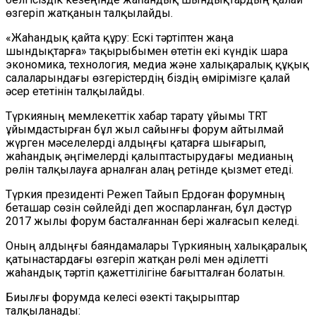
өзгеріп жатқанын талқылайды.
«Жаһандық қайта құру: Ескі тәртіптен жаңа
шындықтарға» тақырыбымен өтетін екі күндік шара
экономика, технология, медиа және халықаралық құқық
салаларындағы өзгерістердің біздің өмірімізге қалай
әсер ететінін талқылайды.
Түркияның мемлекеттік хабар тарату ұйымы TRT
ұйымдастырған бұл жыл сайынғы форум айтылмай
жүрген мәселелерді алдыңғы қатарға шығарып,
жаһандық әңгімелерді қалыптастырудағы медианың
рөлін талқылауға арналған алаң ретінде қызмет етеді.
Түркия президенті Режеп Тайып Ердоған форумның
беташар сөзін сөйлейді деп жоспарланған, бұл дәстүр
2017 жылы форум басталғаннан бері жалғасып келеді.
Оның алдыңғы баяндамалары Түркияның халықаралық
қатынастардағы өзгеріп жатқан рөлі мен әділетті
жаһандық тәртіп қажеттілігіне бағытталған болатын.
Биылғы форумда келесі өзекті тақырыптар
талқыланады: