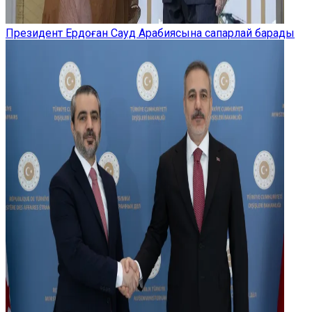
Президент Ердоған Сауд Арабиясына сапарлай барады