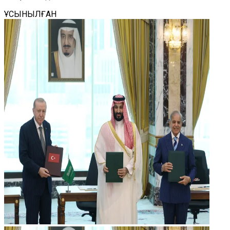
ҰСЫНЫЛҒАН