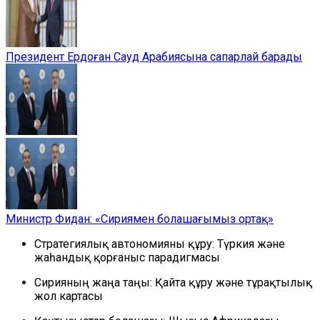
Президент Ердоған Сауд Арабиясына сапарлай барады
Министр Фидан: «Сириямен болашағымыз ортақ»
Стратегиялық автономияны құру: Түркия және
жаһандық қорғаныс парадигмасы
Сирияның жаңа таңы: Қайта құру және тұрақтылық
жол картасы