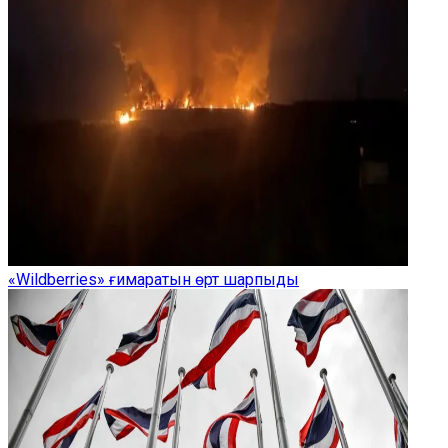
«Wildberries» ғимаратын өрт шарпыды