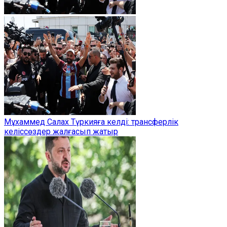
Мұхаммед Салах Түркияға келді: трансферлік
келіссөздер жалғасып жатыр