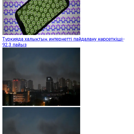
Түркияда халықтың интернетті пайдалану көрсеткіші ̶
92,3 пайыз