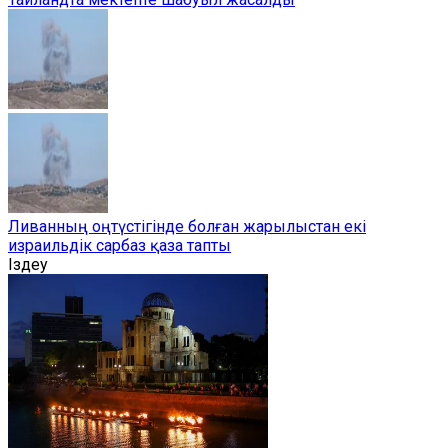
Ливанның оңтүстігінде болған жарылыстан екі
израильдік сарбаз қаза тапты
Іздеу