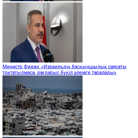
Министр Фидан: «Израильдің басқыншылық саясаты
тоқтатылмаса, дағдарыс бүкіл әлемге таралады»