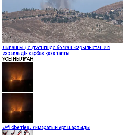
Ливанның оңтүстігінде болған жарылыстан екі
израильдік сарбаз қаза тапты
ҰСЫНЫЛҒАН
«Wildberries» ғимаратын өрт шарпыды