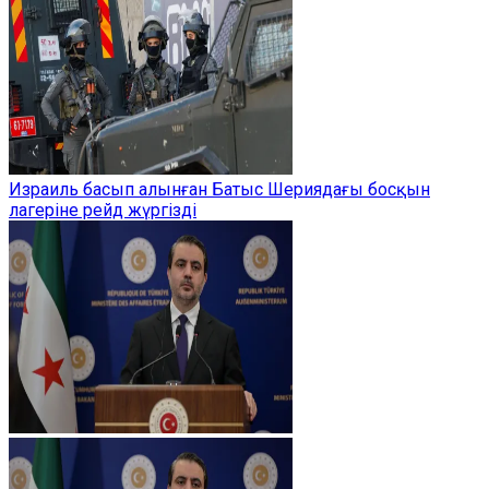
Израиль басып алынған Батыс Шериядағы босқын
лагеріне рейд жүргізді