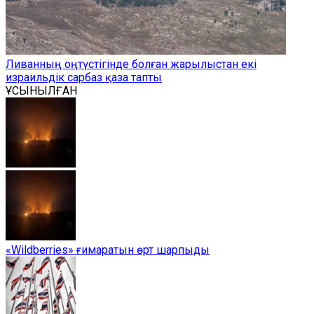
Ливанның оңтүстігінде болған жарылыстан екі
израильдік сарбаз қаза тапты
ҰСЫНЫЛҒАН
«Wildberries» ғимаратын өрт шарпыды