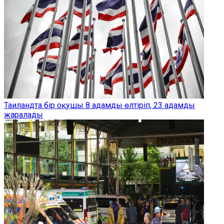
Таиландта бір оқушы 8 адамды өлтіріп, 23 адамды
жаралады