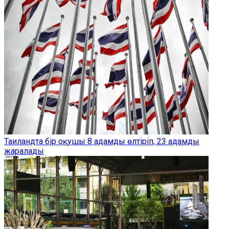
Таиландта бір оқушы 8 адамды өлтіріп, 23 адамды
жаралады