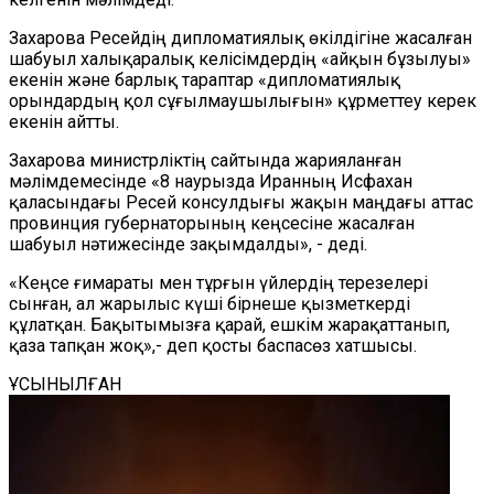
Захарова Ресейдің дипломатиялық өкілдігіне жасалған
шабуыл халықаралық келісімдердің «айқын бұзылуы»
екенін және барлық тараптар «дипломатиялық
орындардың қол сұғылмаушылығын» құрметтеу керек
екенін айтты.
Захарова министрліктің сайтында жарияланған
мәлімдемесінде
«8 наурызда Иранның Исфахан
қаласындағы Ресей консулдығы жақын маңдағы аттас
провинция губернаторының кеңсесіне жасалған
шабуыл нәтижесінде зақымдалды», - деді.
«Кеңсе ғимараты мен тұрғын үйлердің терезелері
сынған, ал жарылыс күші бірнеше қызметкерді
құлатқан. Бақытымызға қарай, ешкім жарақаттанып,
қаза тапқан жоқ»,- деп қосты баспасөз хатшысы.
ҰСЫНЫЛҒАН