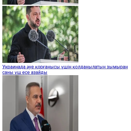
Украинада әуе қорғанысы үшін қолданылатын зымыран
саны үш есе азайды