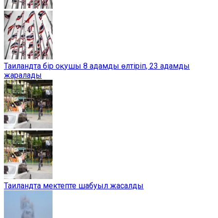
Таиландта бір оқушы 8 адамды өлтіріп, 23 адамды
жаралады
Таиландта мектепте шабуыл жасалды