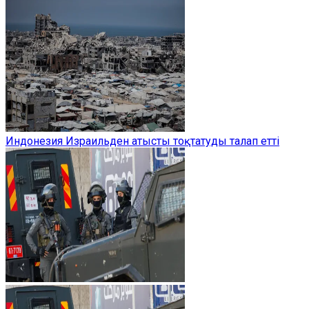
Индонезия Израильден атысты тоқтатуды талап етті