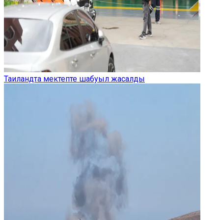
Таиландта мектепте шабуыл жасалды