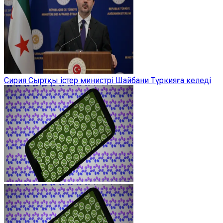
Сирия Сыртқы істер министрі Шайбани Түркияға келеді