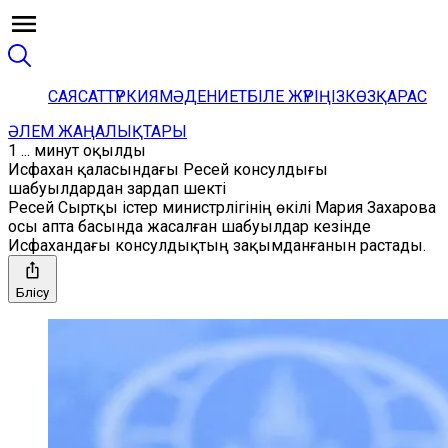
САЯСАТ
ТҮРКИЯ
МӘДЕНИЕТ
БІЛЕ ЖҮРІҢІЗ
КӨЗҚАРАС
ӘЛЕМ ЖАҢАЛЫҚТАРЫ
1 ... минут оқылды
Исфахан қаласындағы Ресей консулдығы
шабуылдардан зардап шекті
Ресей Сыртқы істер министрлігінің өкілі Мария Захарова
осы апта басында жасалған шабуылдар кезінде
Исфахандағы консулдықтың зақымданғанын растады.
Бөлісу