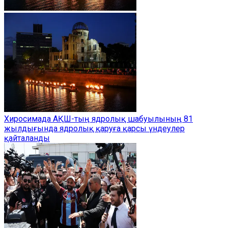
Хиросимада АҚШ-тың ядролық шабуылының 81
жылдығында ядролық қаруға қарсы үндеулер
қайталанды