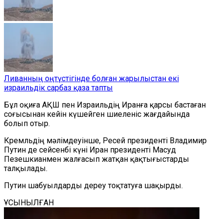
Ливанның оңтүстігінде болған жарылыстан екі
израильдік сарбаз қаза тапты
Бұл оқиға АҚШ пен Израильдің Иранға қарсы бастаған
соғысынан кейін күшейген шиеленіс жағдайында
болып отыр.
Кремльдің мәлімдеуінше, Ресей президенті Владимир
Путин де сейсенбі күні Иран президенті Масуд
Пезешкианмен жалғасып жатқан қақтығыстарды
талқылады.
Путин шабуылдарды дереу тоқтатуға шақырды.
ҰСЫНЫЛҒАН