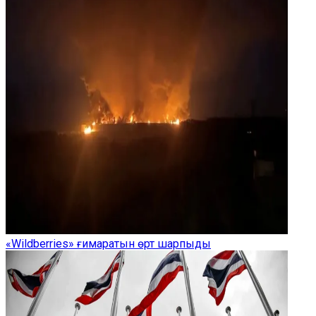
«Wildberries» ғимаратын өрт шарпыды