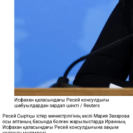
Исфахан қаласындағы Ресей консулдығы
шабуылдардан зардап шекті / Reuters
Ресей Сыртқы істер министрлігінің өкілі Мария Захарова
осы аптаның басында болған жарылыстарда Иранның
Исфахан қаласындағы Ресей консулдығына зақым
келгенін мәлімдеді.