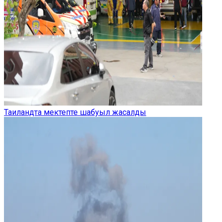
Таиландта мектепте шабуыл жасалды