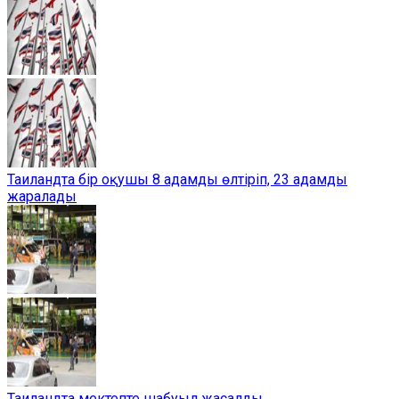
Таиландта бір оқушы 8 адамды өлтіріп, 23 адамды
жаралады
Таиландта мектепте шабуыл жасалды