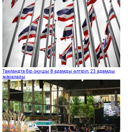
Таиландта бір оқушы 8 адамды өлтіріп, 23 адамды
жаралады