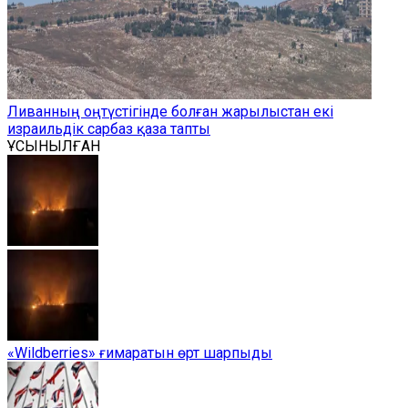
Ливанның оңтүстігінде болған жарылыстан екі
израильдік сарбаз қаза тапты
ҰСЫНЫЛҒАН
«Wildberries» ғимаратын өрт шарпыды