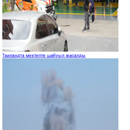
Таиландта мектепте шабуыл жасалды