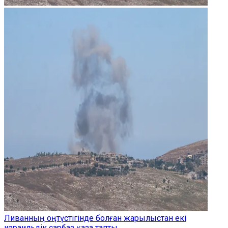
Ливанның оңтүстігінде болған жарылыстан екі
израильдік сарбаз қаза тапты