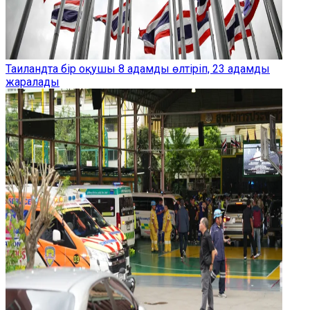
Таиландта бір оқушы 8 адамды өлтіріп, 23 адамды
жаралады