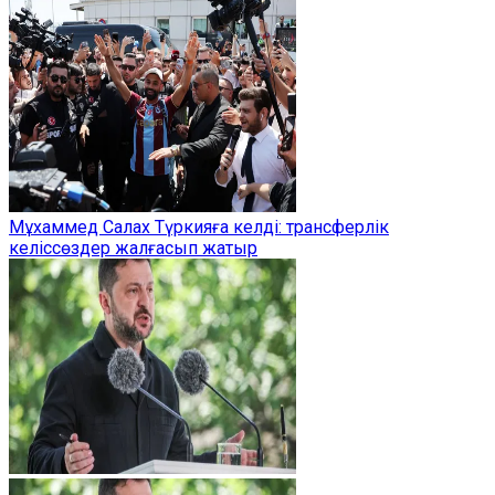
Мұхаммед Салах Түркияға келді: трансферлік
келіссөздер жалғасып жатыр