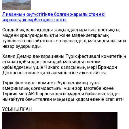
Ливанның оңтүстігінде болған жарылыстан екі
израильдік сарбаз қаза тапты
Сондай-ақ халықтарды жақындастыратын, достықты,
мәдени әралуандылықты және мәдениетаралық
түсіністікті нығайтатын іс-шаралардың маңыздылығына
назар аударылды.
Халил Демир декларацияны Түрік фестивалі комитетінің
атынан қабылдап, осындай маңызды шешім
қабылдағаны үшін Чикаго қаласының мэрі Брэндон
Джонсонға және қала әкімшілігіне алғыс айтты.
Түрік фестивалі комитеті бұл шешімнің түрік
америкалық қоғамдастығы үшін зор мәртебе және
Түркия мен АҚШ арасындағы мәдени байланыстарды
нығайтуға бағытталған маңызды қадам екенін атап өтті.
ҰСЫНЫЛҒАН