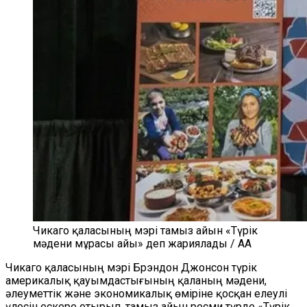
Чикаго қаласының мэрі тамыз айын «Түрік
мәдени мұрасы айы» деп жариялады / AA
Чикаго қаласының мэрі Брэндон Джонсон түрік
америкалық қауымдастығының қаланың мәдени,
әлеуметтік және экономикалық өміріне қосқан елеулі
үлесін ескере отырып, тамыз айын ресми түрде «Түрік