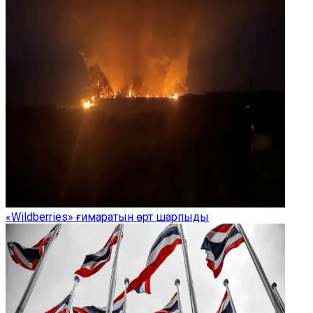
«Wildberries» ғимаратын өрт шарпыды