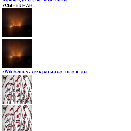
ҰСЫНЫЛҒАН
«Wildberries» ғимаратын өрт шарпыды