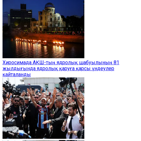
Хиросимада АҚШ-тың ядролық шабуылының 81
жылдығында ядролық қаруға қарсы үндеулер
қайталанды