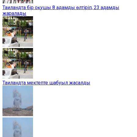
Таиландта бір оқушы 8 адамды өлтіріп, 23 адамды
жаралады
Таиландта мектепте шабуыл жасалды