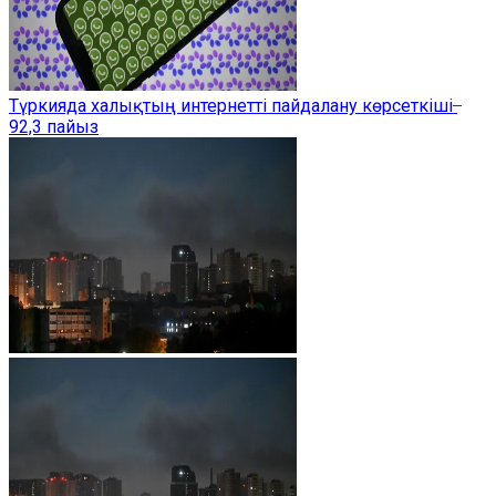
Түркияда халықтың интернетті пайдалану көрсеткіші ̶
92,3 пайыз