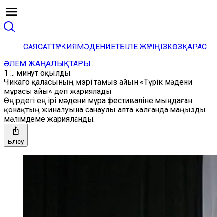
САЯСАТ
ТҮРКИЯ
МӘДЕНИЕТ
БІЛЕ ЖҮРІҢІЗ
КӨЗҚАРАС
ӘЛЕМ ЖАҢАЛЫҚТАРЫ
1 ... минут оқылды
Чикаго қаласының мэрі тамыз айын «Түрік мәдени
мұрасы айы» деп жариялады
Өңірдегі ең ірі мәдени мұра фестиваліне мыңдаған
қонақтың жиналуына санаулы апта қалғанда маңызды
мәлімдеме жарияланды.
Бөлісу