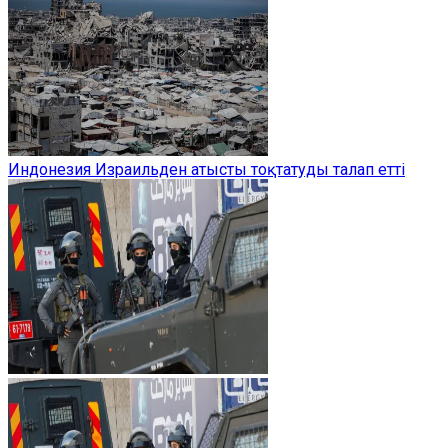
Индонезия Израильден атысты тоқтатуды талап етті