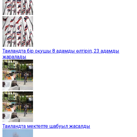
Таиландта бір оқушы 8 адамды өлтіріп, 23 адамды
жаралады
Таиландта мектепте шабуыл жасалды