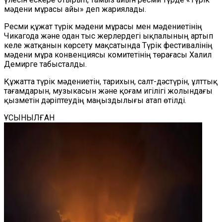
мәдени мұрасы айы» деп жариялады.
Ресми құжат түрік мәдени мұрасы мен мәдениетінің
Чикагода және одан тыс жерлердегі ықпалының артып
келе жатқанын көрсету мақсатында Түрік фестивалінің
мәдени мұра конвенциясы комитетінің төрағасы Халил
Демирге табысталды.
Құжатта түрік мәдениетін, тарихын, салт-дәстүрін, ұлттық
тағамдарын, музыкасын және қоғам игілігі жолындағы
қызметін дәріптеудің маңыздылығы атап өтілді.
ҰСЫНЫЛҒАН