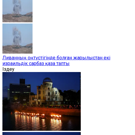
Ливанның оңтүстігінде болған жарылыстан екі
израильдік сарбаз қаза тапты
Іздеу