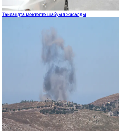
Таиландта мектепте шабуыл жасалды