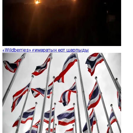
«Wildberries» ғимаратын өрт шарпыды