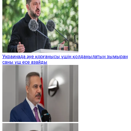
Украинада әуе қорғанысы үшін қолданылатын зымыран
саны үш есе азайды