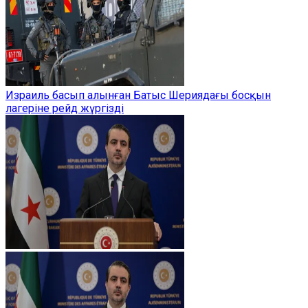
Израиль басып алынған Батыс Шериядағы босқын
лагеріне рейд жүргізді