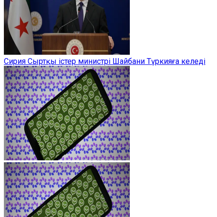
Сирия Сыртқы істер министрі Шайбани Түркияға келеді