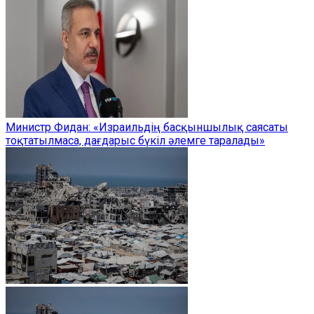
Министр Фидан: «Израильдің басқыншылық саясаты
тоқтатылмаса, дағдарыс бүкіл әлемге таралады»