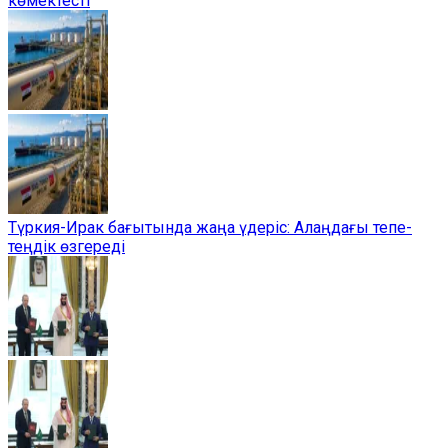
көмектесті
Түркия-Ирак бағытында жаңа үдеріс: Алаңдағы тепе-
теңдік өзгереді