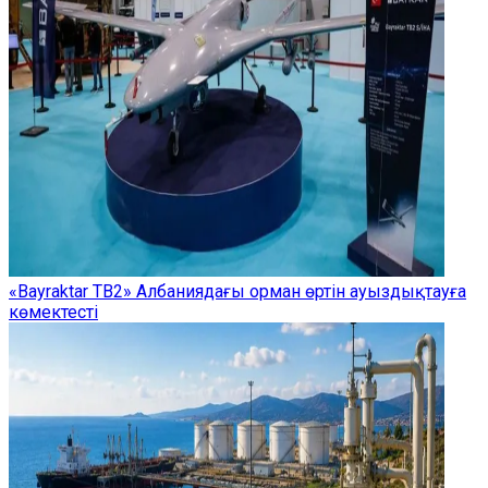
«Bayraktar TB2» Албаниядағы орман өртін ауыздықтауға
көмектесті