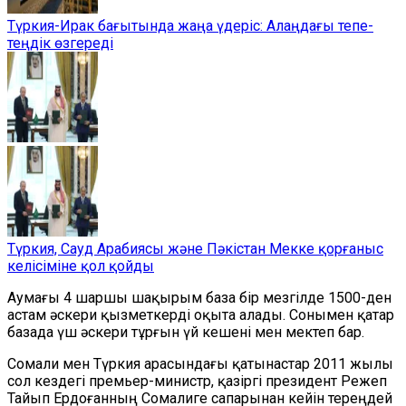
Түркия-Ирак бағытында жаңа үдеріс: Алаңдағы тепе-
теңдік өзгереді
Түркия, Сауд Арабиясы және Пәкістан Мекке қорғаныс
келісіміне қол қойды
Аумағы 4 шаршы шақырым база бір мезгілде 1500-ден
астам әскери қызметкерді оқыта алады. Сонымен қатар
базада үш әскери тұрғын үй кешені мен мектеп бар.
Сомали мен Түркия арасындағы қатынастар 2011 жылы
сол кездегі премьер-министр, қазіргі
п
резидент Режеп
Тайып Ердоғанның Сомалиге сапарынан кейін тереңдей