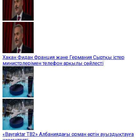
Хакан Фидан Франция және Германия Сыртқы істер
министрлерімен телефон арқылы сөйлесті
«Bayraktar TB2» Албаниядағы орман өртін ауыздықтауға