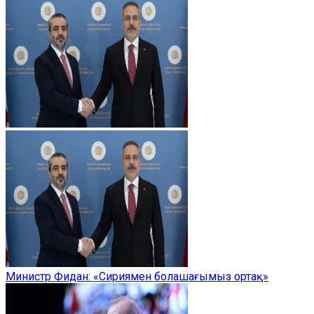
Министр Фидан: «Сириямен болашағымыз ортақ»