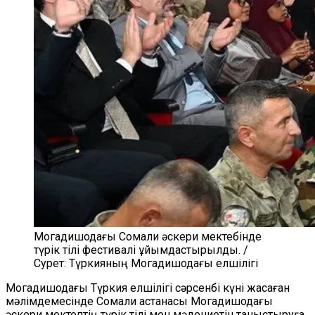
Могадишодағы Сомали әскери мектебінде
түрік тілі фестивалі ұйымдастырылды. /
Сурет: Түркияның Могадишодағы елшілігі
Могадишодағы Түркия елшілігі сәрсенбі күні жасаған
мәлімдемесінде Сомали астанасы Могадишодағы
әскери мектептің түрік тілі мен мәдениетін таныстыруға