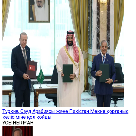
Түркия, Сауд Арабиясы және Пәкістан Мекке қорғаныс
келісіміне қол қойды
ҰСЫНЫЛҒАН