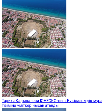
Тарихи Кадыкалеси ЮНЕСКО-ның Бүкіләлемдік мұра
тізіміне үміткер нысан атанды