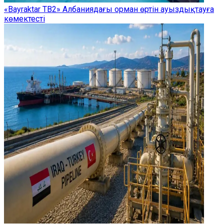
«Bayraktar TB2» Албаниядағы орман өртін ауыздықтауға
көмектесті