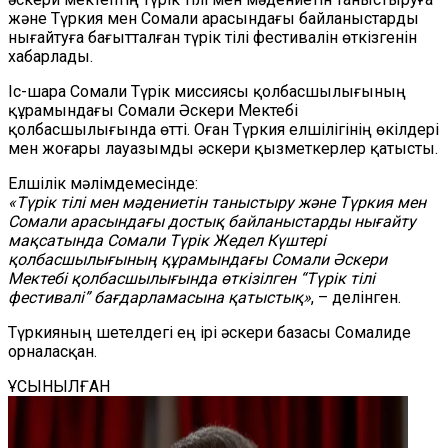
және Түркия мен Сомали арасындағы байланыстарды
нығайтуға бағытталған түрік тілі фестивалін өткізгенін
хабарлады.
Іс-шара Сомали
Т
үрік
м
иссиясы қолбасшылығының
құрамындағы Сомали Әскери Мектебі
қолбасшылығында өтті. Оған Түркия
е
лшілігінің өкілдері
мен жоғары лауазымды әскери қызметкерлер қатысты.
Елшілік мәлімдемесінде:
«Түрік тілі мен мәдениетін таныстыру және Түркия мен
Сомали арасындағы достық байланыстарды нығайту
мақсатында Сомали Түрік Жедел Күштері
қолбасшылығының құрамындағы Сомали Әскери
Мектебі қолбасшылығында өткізілген “Түрік тілі
фестивалі” бағдарламасына қатыстық»
, – делінген.
Түркияның шетелдегі ең ірі әскери базасы Сомалиде
орналасқан.
ҰСЫНЫЛҒАН