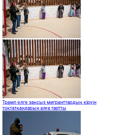
Трамп елге заңсыз мигранттардың кіруін
тоқтатқандарын алға тартты