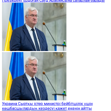
Президент Ердоған Сауд Арабиясына сапарлай барады
Украина Сыртқы істер министрі бейбітшілік үшін
көшбасшылардың кездесуі қажет екенін айтты