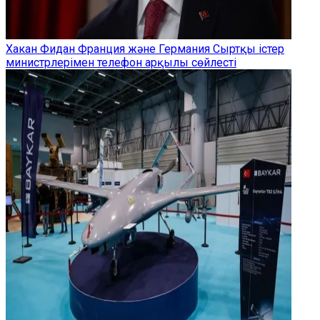
Хакан Фидан Франция және Германия Сыртқы істер
министрлерімен телефон арқылы сөйлесті