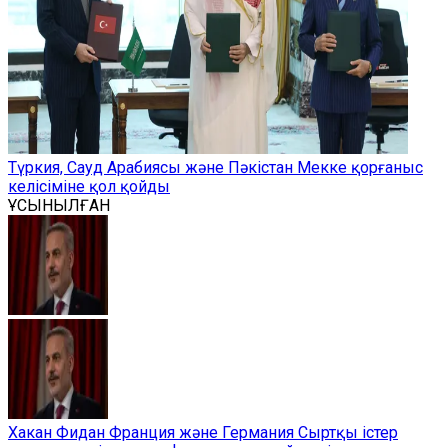
Түркия, Сауд Арабиясы және Пәкістан Мекке қорғаныс
келісіміне қол қойды
ҰСЫНЫЛҒАН
Хакан Фидан Франция және Германия Сыртқы істер