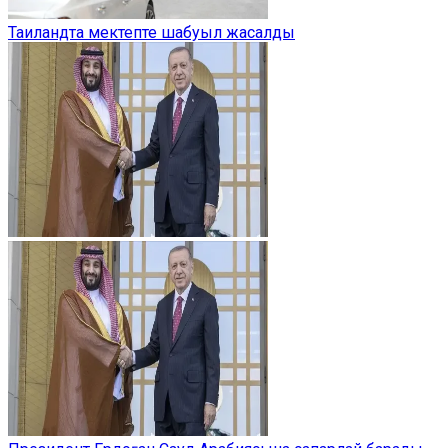
Таиландта мектепте шабуыл жасалды