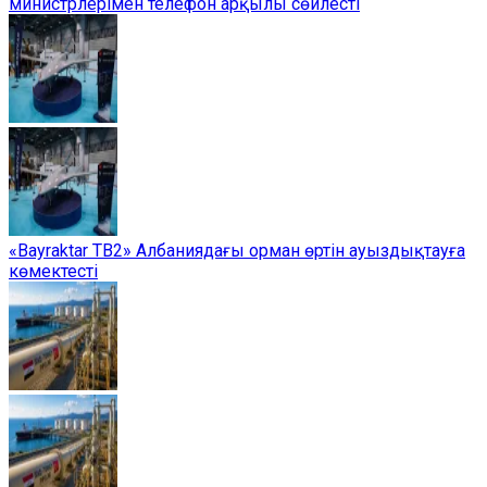
министрлерімен телефон арқылы сөйлесті
«Bayraktar TB2» Албаниядағы орман өртін ауыздықтауға
көмектесті