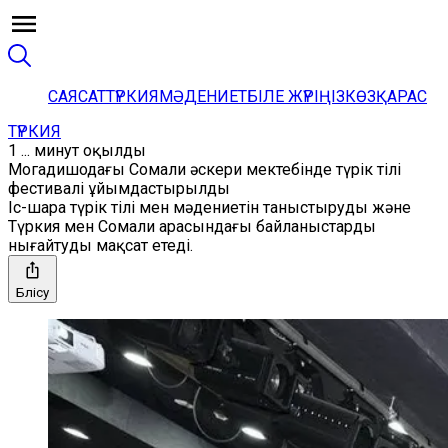
САЯСАТ
ТҮРКИЯ
МӘДЕНИЕТ
БІЛЕ ЖҮРІҢІЗ
КӨЗҚАРАС
ТҮРКИЯ
1 ... минут оқылды
Могадишодағы Сомали әскери мектебінде түрік тілі
фестивалі ұйымдастырылды
Іс-шара түрік тілі мен мәдениетін таныстыруды және
Түркия мен Сомали арасындағы байланыстарды
нығайтуды мақсат етеді.
Бөлісу