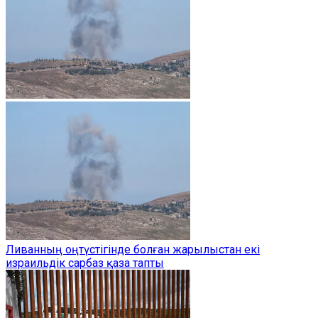
Ливанның оңтүстігінде болған жарылыстан екі
израильдік сарбаз қаза тапты