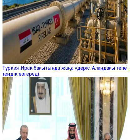
Түркия-Ирак бағытында жаңа үдеріс: Алаңдағы тепе-
теңдік өзгереді