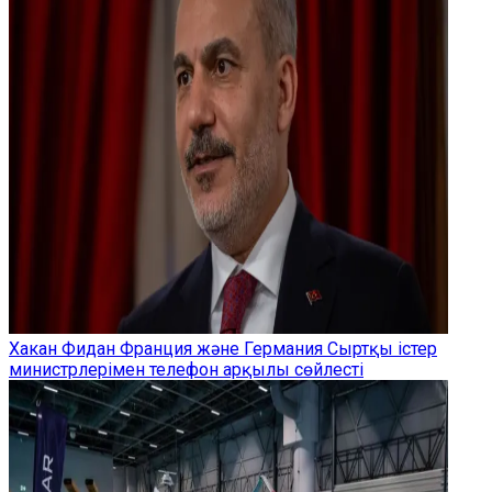
Хакан Фидан Франция және Германия Сыртқы істер
министрлерімен телефон арқылы сөйлесті