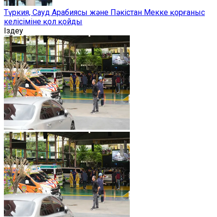
Түркия, Сауд Арабиясы және Пәкістан Мекке қорғаныс
келісіміне қол қойды
Іздеу