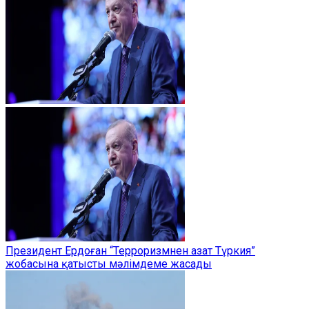
Президент Ердоған “Терроризмнен азат Түркия”
жобасына қатысты мәлімдеме жасады