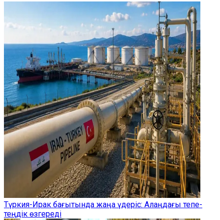
Түркия-Ирак бағытында жаңа үдеріс: Алаңдағы тепе-
теңдік өзгереді