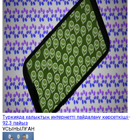
Түркияда халықтың интернетті пайдалану көрсеткіші ̶
92,3 пайыз
ҰСЫНЫЛҒАН