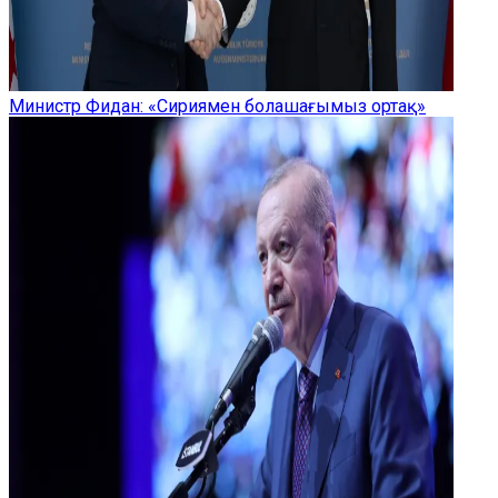
Министр Фидан: «Сириямен болашағымыз ортақ»