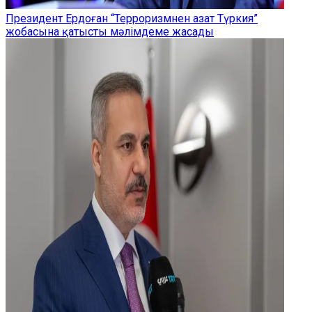
Президент Ердоған “Терроризмнен азат Түркия”
жобасына қатысты мәлімдеме жасады