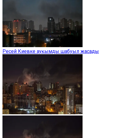
Ресей Киевке ауқымды шабуыл жасады