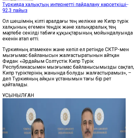
Түркияда халықтың интернетті пайдалану көрсеткіші ̶
92,3 пайыз
Ол шешімнің кілті
аралдағы тең
иелікке ие Кипр түрік
халқының егемен теңдік және халықаралық тең
мәртебе секілді табиғи құқықтарының мойындалуында
екенін атап өтті.
Түркияның
атамекен
және кепіл ел ретінде СКТР-мен
мызғымас байланысын жалғастыратынын айтқан
Фидан: «Әрдайым Солтүстік Кипр Түрік
Республикасымен мызғымас байланысымызды сақтап,
Кипр түріктерінің жанында болуды жалғастырамыз», –
деп Түркияның айқын ұстанымын тағы бір рет
қайталады.
ҰСЫНЫЛҒАН