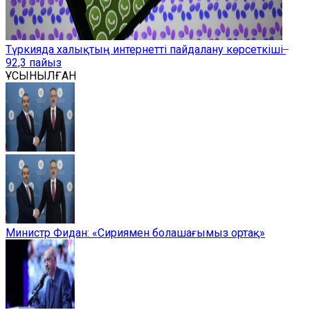
Түркияда халықтың интернетті пайдалану көрсеткіші ̶
92,3 пайыз
ҰСЫНЫЛҒАН
Министр Фидан: «Сириямен болашағымыз ортақ»