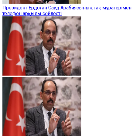
Президент Ердоған Сауд Арабиясының тақ мұрагерімен
телефон арқылы сөйлесті