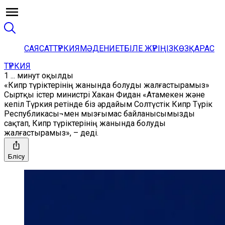
САЯСАТ
ТҮРКИЯ
МӘДЕНИЕТ
БІЛЕ ЖҮРІҢІЗ
КӨЗҚАРАС
ТҮРКИЯ
1 ... минут оқылды
«Кипр түріктерінің жанында болуды жалғастырамыз»
Сыртқы істер министрі Хакан Фидан «Атамекен және
кепіл Түркия ретінде біз әрдайым Солтүстік Кипр Түрік
Республикасы¬мен мызғымас байланысымызды
сақтап, Кипр түріктерінің жанында болуды
жалғастырамыз», – деді.
Бөлісу