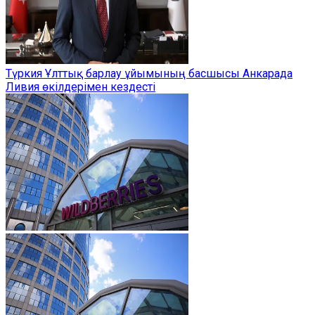
Түркия Ұлттық барлау ұйымының басшысы Анкарада
Ливия өкілдерімен кездесті