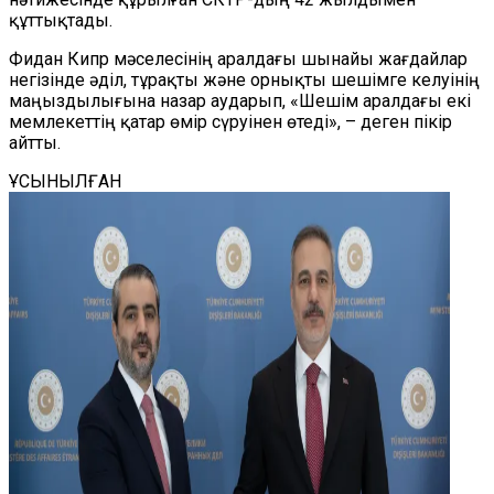
құттықтады.
Фидан Кипр мәселесінің
аралдағы
шынайы жағдайлар
негізінде әділ, тұрақты және орнықты шешімге келуінің
маңыздылығына назар аударып, «Шешім
аралдағы
екі
мемлекеттің қатар өмір сүруінен өтеді», – деген пікір
айтты.
ҰСЫНЫЛҒАН