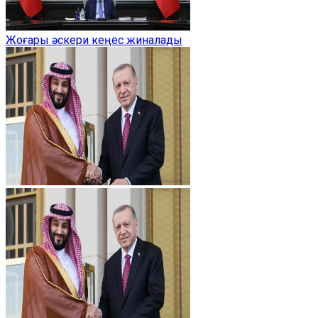
Жоғары әскери кеңес жиналады