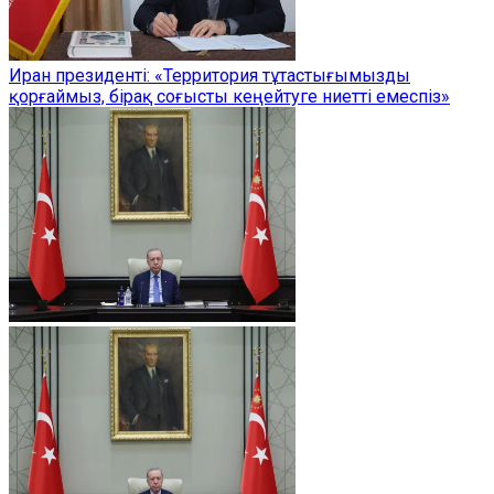
Иран президенті: «Территория тұтастығымызды
қорғаймыз, бірақ соғысты кеңейтуге ниетті емеспіз»