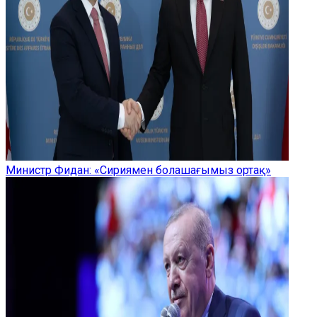
Министр Фидан: «Сириямен болашағымыз ортақ»