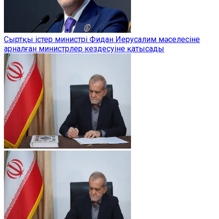
Сыртқы істер министрі Фидан Иерусалим мәселесіне
арналған министрлер кездесуіне қатысады