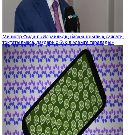
Министр Фидан: «Израильдің басқыншылық саясаты
тоқтатылмаса, дағдарыс бүкіл әлемге таралады»