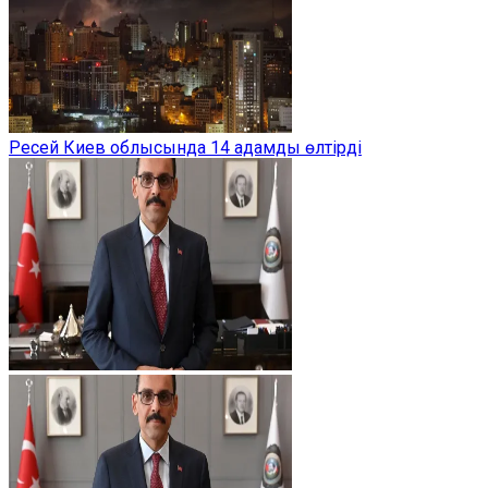
Ресей Киев облысында 14 адамды өлтірді