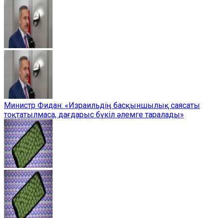
Министр Фидан: «Израильдің басқыншылық саясаты
тоқтатылмаса, дағдарыс бүкіл әлемге таралады»