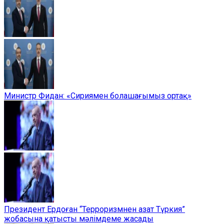
Министр Фидан: «Сириямен болашағымыз ортақ»
Президент Ердоған “Терроризмнен азат Түркия”
жобасына қатысты мәлімдеме жасады