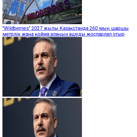
"Wildberries" 2027 жылы Қазақстанда 260 мың шаршы
метрлік жаңа қойма алаңын ашуды жоспарлап отыр