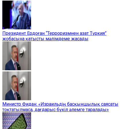
Президент Ердоған “Терроризмнен азат Түркия”
жобасына қатысты мәлімдеме жасады
Министр Фидан: «Израильдің басқыншылық саясаты
тоқтатылмаса, дағдарыс бүкіл әлемге таралады»