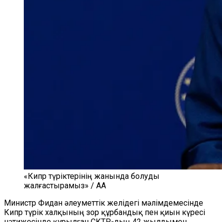
«Кипр түріктерінің жанында болуды
жалғастырамыз» / AA
Министр Фидан әлеуметтік желідегі мәлімдемесінде
Кипр түрік халқының зор құрбандық пен қиын күрес
і
нәтижесінде құр
ылған
СКТР-дың 42 жылды
мен