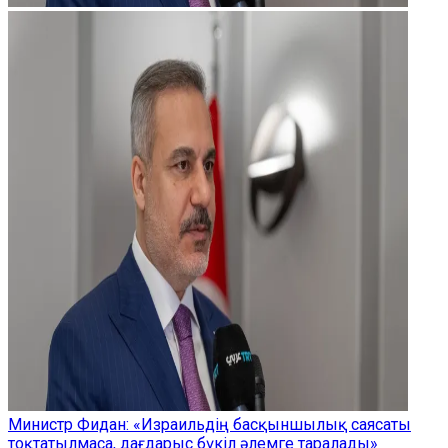
Министр Фидан: «Израильдің басқыншылық саясаты
тоқтатылмаса, дағдарыс бүкіл әлемге таралады»