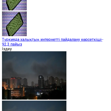
Түркияда халықтың интернетті пайдалану көрсеткіші ̶
92,3 пайыз
Іздеу