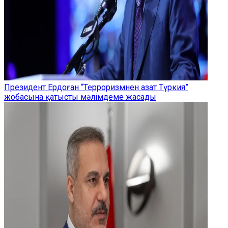
Президент Ердоған “Терроризмнен азат Түркия”
жобасына қатысты мәлімдеме жасады