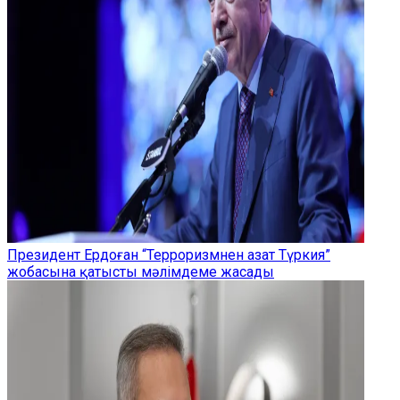
Президент Ердоған “Терроризмнен азат Түркия”
жобасына қатысты мәлімдеме жасады