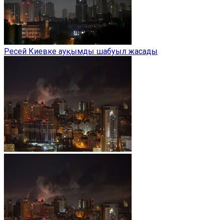
Ресей Киевке ауқымды шабуыл жасады