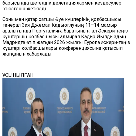
барысында шетелдік делегациялармен кездесулер
өткізгенін жеткізді.
Сонымен қатар хатшы Әуе күштерінің қолбасшысы
генерал Зия Джемал Кадыоглуның 11–14 мамыр
аралығында Португалияға баратынын, ал Әскери-теңіз
күштерінің қолбасшысы адмирал Кадир Йылдыздың
Мадридте өтіп жатқан 2026 жылғы Еуропа әскери-теңіз
күштері қолбасшылары конференциясына қатысып
жатқанын хабарлады.
ҰСЫНЫЛҒАН