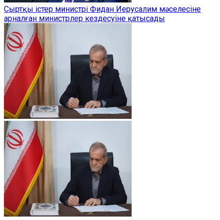
Сыртқы істер министрі Фидан Иерусалим мәселесіне
арналған министрлер кездесуіне қатысады