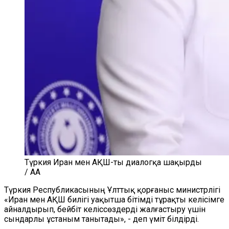
Түркия Иран мен АҚШ-ты диалогқа шақырды
/ AA
Түркия Республикасының Ұлттық қорғаныс министрлігі
«Иран мен АҚШ билігі уақытша бітімді тұрақты келісімге
айналдырып, бейбіт келіссөздерді жалғастыру үшін
сындарлы ұстаным танытады», - деп үміт білдірді.