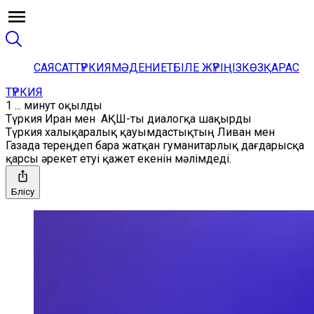
САЯСАТ
ТҮРКИЯ
МӘДЕНИЕТ
БІЛЕ ЖҮРІҢІЗ
КӨЗҚАРАС
ТҮРКИЯ
1 ... минут оқылды
Түркия Иран мен АҚШ-ты диалогқа шақырды
Түркия халықаралық қауымдастықтың Ливан мен
Газада тереңдеп бара жатқан гуманитарлық дағдарысқа
қарсы әрекет етуі қажет екенін мәлімдеді.
Бөлісу