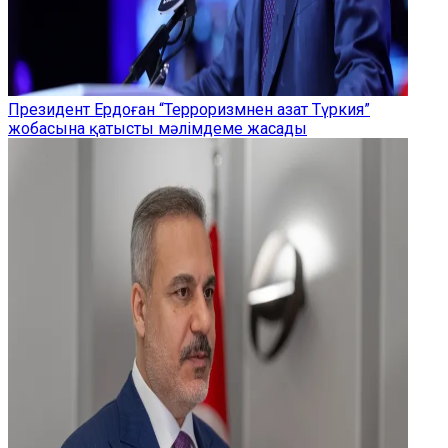
Президент Ердоған “Терроризмнен азат Түркия”
жобасына қатысты мәлімдеме жасады