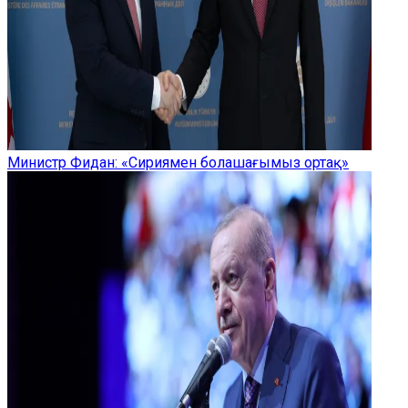
Министр Фидан: «Сириямен болашағымыз ортақ»