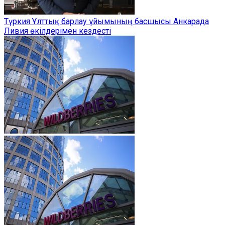
Түркия Ұлттық барлау ұйымының басшысы Анкарада
Ливия өкілдерімен кездесті