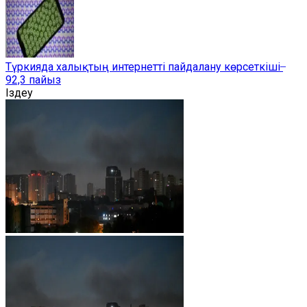
Түркияда халықтың интернетті пайдалану көрсеткіші ̶
92,3 пайыз
Іздеу