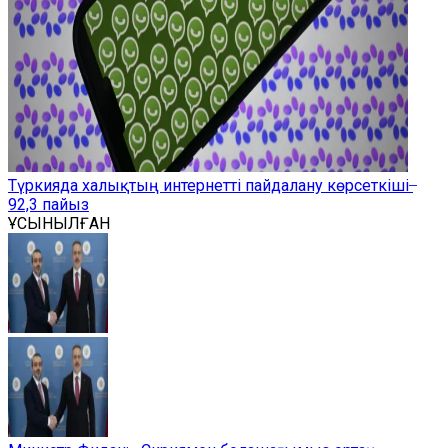
Түркияда халықтың интернетті пайдалану көрсеткіші ̶
92,3 пайыз
ҰСЫНЫЛҒАН