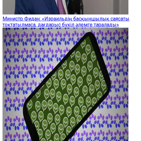
Министр Фидан: «Израильдің басқыншылық саясаты
тоқтатылмаса, дағдарыс бүкіл әлемге таралады»