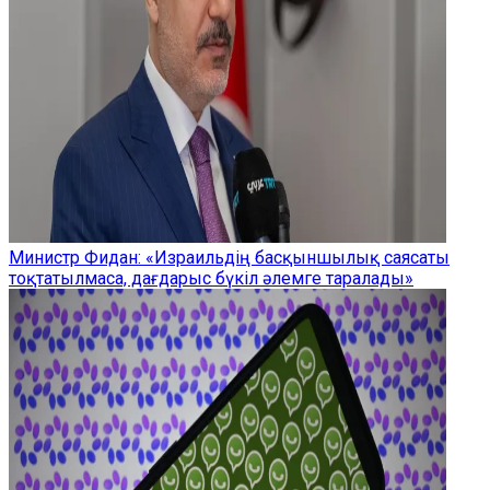
Министр Фидан: «Израильдің басқыншылық саясаты
тоқтатылмаса, дағдарыс бүкіл әлемге таралады»