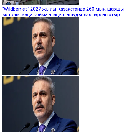
"Wildberries" 2027 жылы Қазақстанда 260 мың шаршы
метрлік жаңа қойма алаңын ашуды жоспарлап отыр