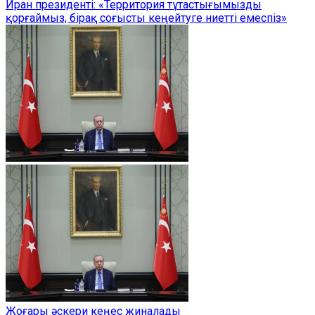
Иран президенті: «Территория тұтастығымызды
қорғаймыз, бірақ соғысты кеңейтуге ниетті емеспіз»
Жоғары әскери кеңес жиналады