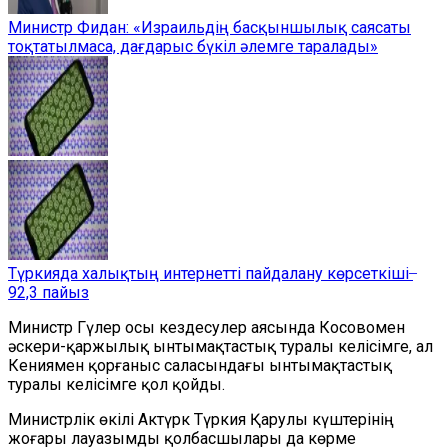
Министр Фидан: «Израильдің басқыншылық саясаты
тоқтатылмаса, дағдарыс бүкіл әлемге таралады»
Түркияда халықтың интернетті пайдалану көрсеткіші ̶
92,3 пайыз
Министр Гүлер осы кездесулер аясында Косовомен
әскери-қаржылық ынтымақтастық туралы келісімге, ал
Кениямен қорғаныс саласындағы ынтымақтастық
туралы келісімге қол қойды.
Министрлік өкілі Актүрк Түркия Қарулы күштерінің
жоғары лауазымды қолбасшылары да көрме