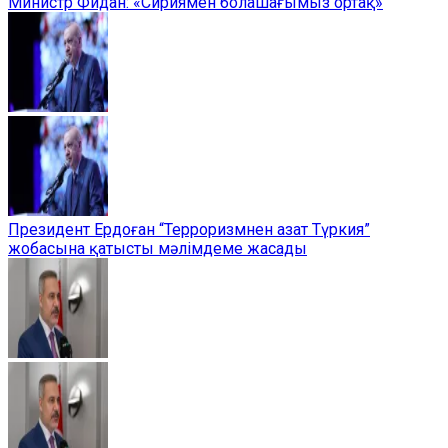
Министр Фидан: «Сириямен болашағымыз ортақ»
Президент Ердоған “Терроризмнен азат Түркия”
жобасына қатысты мәлімдеме жасады