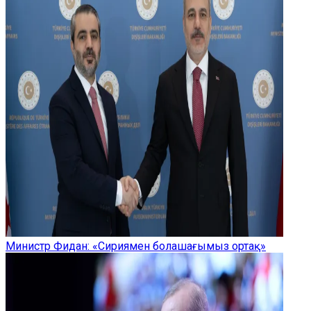
Министр Фидан: «Сириямен болашағымыз ортақ»