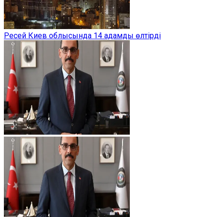
Ресей Киев облысында 14 адамды өлтірді