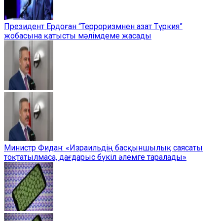
Президент Ердоған “Терроризмнен азат Түркия”
жобасына қатысты мәлімдеме жасады
Министр Фидан: «Израильдің басқыншылық саясаты
тоқтатылмаса, дағдарыс бүкіл әлемге таралады»