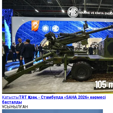
Қатысты
TRT Қазақ - Стамбулда «SAHA 2026» көрмесі
басталды
ҰСЫНЫЛҒАН