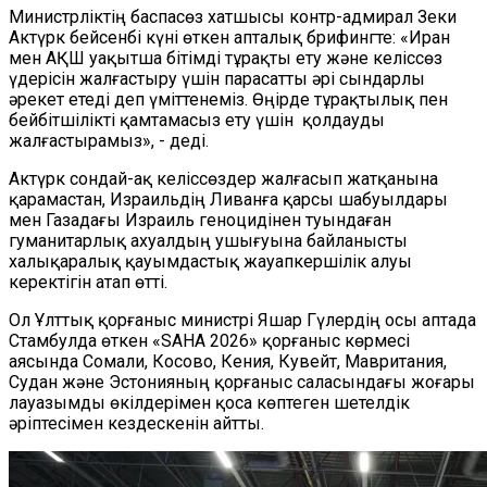
Министрліктің баспасөз хатшысы контр-адмирал Зеки
Актүрк бейсенбі күні өткен апталық брифингте: «Иран
мен АҚШ уақытша бітімді тұрақты ету және келіссөз
үдерісін жалғастыру үшін парасатты әрі сындарлы
әрекет етеді деп үміттенеміз. Өңірде тұрақтылық пен
бейбітшілікті қамтамасыз ету үшін қолдауды
жалғастырамыз», - деді.
Актүрк сондай-ақ келіссөздер жалғасып жатқанына
қарамастан, Израильдің Ливанға қарсы шабуылдары
мен Газадағы Израиль геноцидінен туындаған
гуманитарлық ахуалдың ушығуына байланысты
халықаралық қауымдастық жауапкершілік алуы
керектігін атап өтті.
Ол Ұлттық қорғаныс министрі Яшар Гүлердің осы аптада
Стамбулда өткен «SAHA 2026» қорғаныс көрмесі
аясында Сомали, Косово, Кения, Кувейт, Мавритания,
Судан және Эстонияның қорғаныс саласындағы жоғары
лауазымды өкілдерімен қоса көптеген шетелдік
әріптесімен кездескенін айтты.