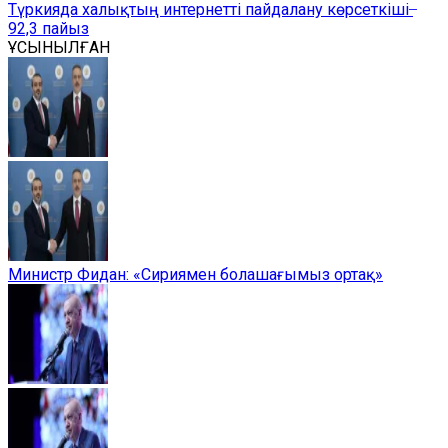
Түркияда халықтың интернетті пайдалану көрсеткіші ̶
92,3 пайыз
ҰСЫНЫЛҒАН
Министр Фидан: «Сириямен болашағымыз ортақ»