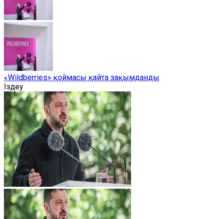
«Wildberries» қоймасы қайта зақымданды
Іздеу