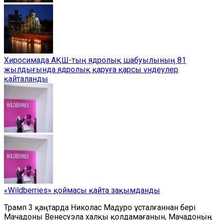
Хиросимада АҚШ-тың ядролық шабуылының 81
жылдығында ядролық қаруға қарсы үндеулер
қайталанды
«Wildberries» қоймасы қайта зақымданды
Трамп 3 қаңтарда Николас Мадуро ұсталғаннан бері
Мачадоны Венесуэла халқы қолдамағанын, Мачадоның