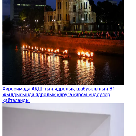
Хиросимада АҚШ-тың ядролық шабуылының 81
жылдығында ядролық қаруға қарсы үндеулер
қайталанды