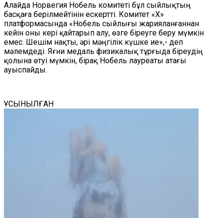
Алайда Норвегия Нобель комитеті бұл сыйлықтың
басқаға берілмейтінін ескертті. Комитет «X»
платформасында «Нобель сыйлығы жарияланғаннан
кейін оны кері қайтарып алу, өзге біреуге беру мүмкін
емес. Шешім нақты, әрі мәңгілік күшке ие»,- деп
мәлемдеді. Яғни медаль физикалық тұрғыда біреудің
қолына өтуі мүмкін, бірақ Нобель лауреаты атағы
ауыспайды.
ҰСЫНЫЛҒАН