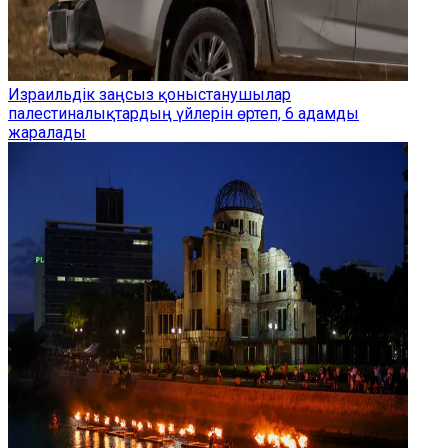
Израильдік заңсыз қоныстанушылар
палестиналықтардың үйлерін өртеп, 6 адамды
жаралады