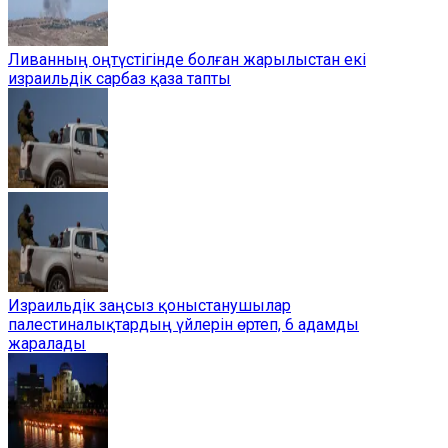
Ливанның оңтүстігінде болған жарылыстан екі
израильдік сарбаз қаза тапты
Израильдік заңсыз қоныстанушылар
палестиналықтардың үйлерін өртеп, 6 адамды
жаралады