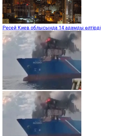
Ресей Киев облысында 14 адамды өлтірді