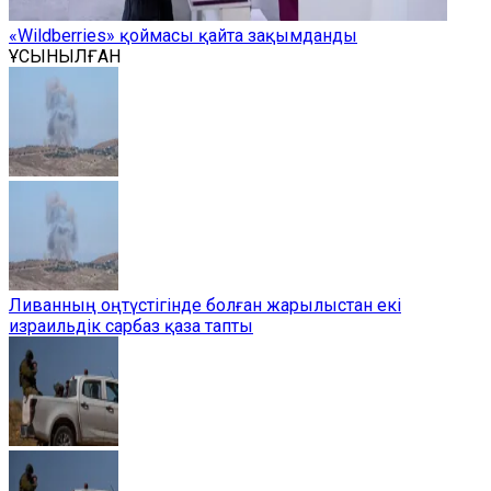
«Wildberries» қоймасы қайта зақымданды
ҰСЫНЫЛҒАН
Ливанның оңтүстігінде болған жарылыстан екі
израильдік сарбаз қаза тапты