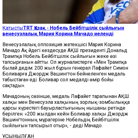
Қатысты
TRT Қазақ - Нобель Бейбітшілік сыйлығын
венесуэлалық Мария Корина Мачадо иеленді
Венесуэлалық оппозиция жетекшісі Мария Корина
Мачадо Ақ Үйдегі кездесуде АҚШ президенті Дональд
Трампқа Нобель Бейбітшілік сыйлығын жеке өзі
тапсырғанын айтты. Ол журналистерге «Мен Трампқа
былай дедім: 200 жыл бұрын генерал Лафайет Симон
Боливарға Джордж Вашингтон бейнеленген медаль
табыстаған еді. Боливар сол медалді өмір бойы
сақтады».
Мачадоның сөзінше, медаль Лафайет тарапынан АҚШ
халқы мен Венесуэла халқының зорлық-зомбылыққа
қарсы күрестегі бауырластығының нышаны ретінде
берілген. «200 жылдан кейін Боливар халқы Джордж
Вашингтонның мұрагеріне Нобельдің Бейбітшілік
сыйлығын тапсырып отыр», - деді Мачадо.
ҰСЫНЫЛҒАН