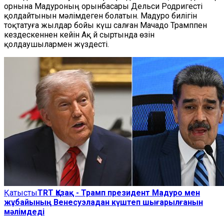
орнына Мадуроның орынбасары Дельси Родригесті
қолдайтынын мәлімдеген болатын. Мадуро билігін
тоқтатуға жылдар бойы күш салған Мачадо Трамппен
кездескеннен кейін Ақ Үй сыртында өзін
қолдаушылармен жүздесті.
Қатысты
TRT Қазақ - Трамп президент Мадуро мен
жұбайының Венесуэладан күштеп шығарылғанын
мәлімдеді