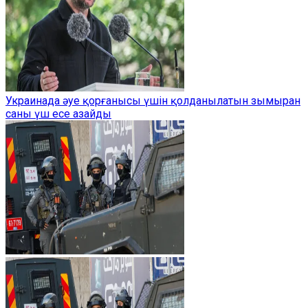
Украинада әуе қорғанысы үшін қолданылатын зымыран
саны үш есе азайды