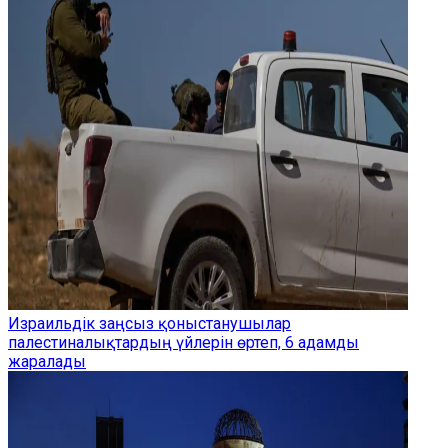
Израильдік заңсыз қоныстанушылар
палестиналықтардың үйлерін өртеп, 6 адамды
жаралады