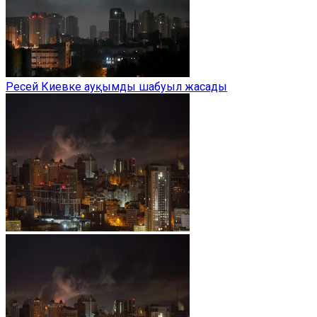
Ресей Киевке ауқымды шабуыл жасады