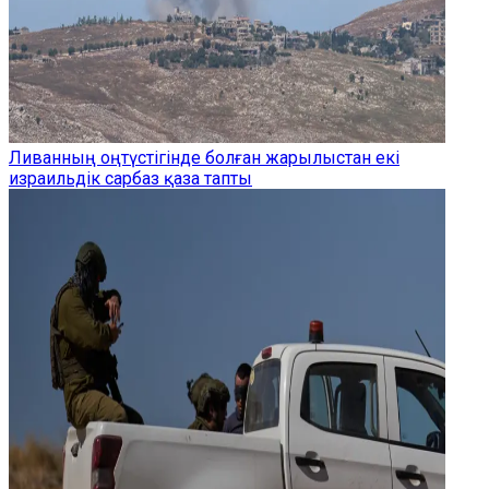
Ливанның оңтүстігінде болған жарылыстан екі
израильдік сарбаз қаза тапты