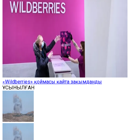
«Wildberries» қоймасы қайта зақымданды
ҰСЫНЫЛҒАН