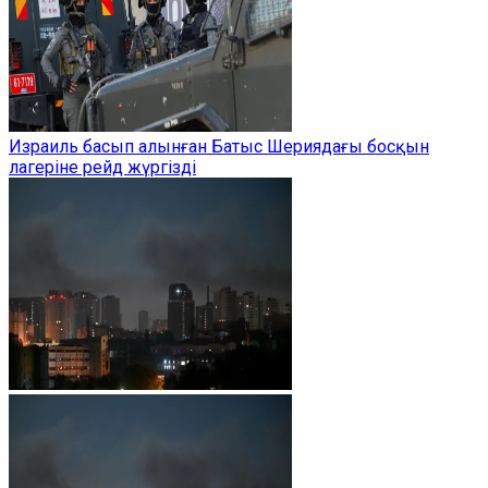
Израиль басып алынған Батыс Шериядағы босқын
лагеріне рейд жүргізді