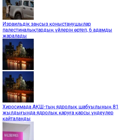
Израильдік заңсыз қоныстанушылар
палестиналықтардың үйлерін өртеп, 6 адамды
жаралады
Хиросимада АҚШ-тың ядролық шабуылының 81
жылдығында ядролық қаруға қарсы үндеулер
қайталанды