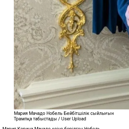
Мария Мачадо Нобель Бейбітшілік сыйлығын
Трампқа табыстады / User Upload
Мария Корина Мачадо өзіне берілген Нобель