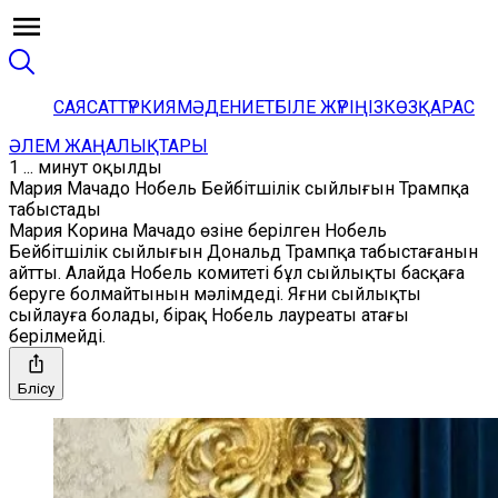
САЯСАТ
ТҮРКИЯ
МӘДЕНИЕТ
БІЛЕ ЖҮРІҢІЗ
КӨЗҚАРАС
ӘЛЕМ ЖАҢАЛЫҚТАРЫ
1 ... минут оқылды
Мария Мачадо Нобель Бейбітшілік сыйлығын Трампқа
табыстады
Мария Корина Мачадо өзіне берілген Нобель
Бейбітшілік сыйлығын Дональд Трампқа табыстағанын
айтты. Алайда Нобель комитеті бұл сыйлықты басқаға
беруге болмайтынын мәлімдеді. Яғни сыйлықты
сыйлауға болады, бірақ Нобель лауреаты атағы
берілмейді.
Бөлісу