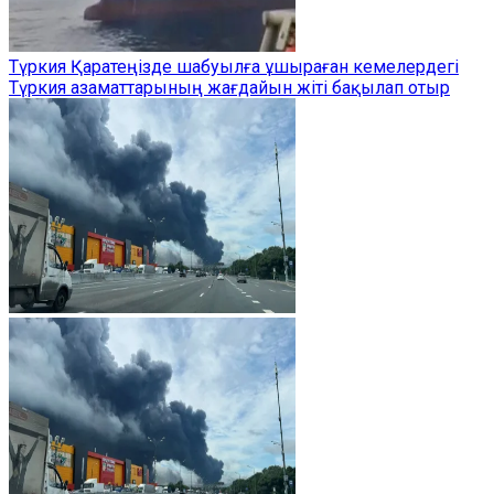
Түркия Қаратеңізде шабуылға ұшыраған кемелердегі
Түркия азаматтарының жағдайын жіті бақылап отыр