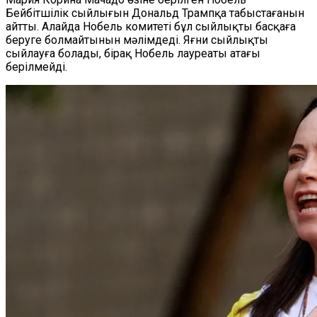
Бейбітшілік сыйлығын Дональд Трампқа табыстағанын
айтты. Алайда Нобель комитеті бұл сыйлықты басқаға
беруге болмайтынын мәлімдеді. Яғни сыйлықты
сыйлауға болады, бірақ Нобель лауреаты атағы
берілмейді.