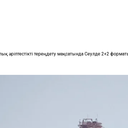
лық әріптестікті тереңдету мақсатында Сеулде 2+2 форматы