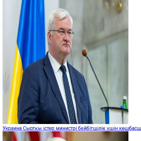
Украина Сыртқы істер министрі бейбітшілік үшін көшбас