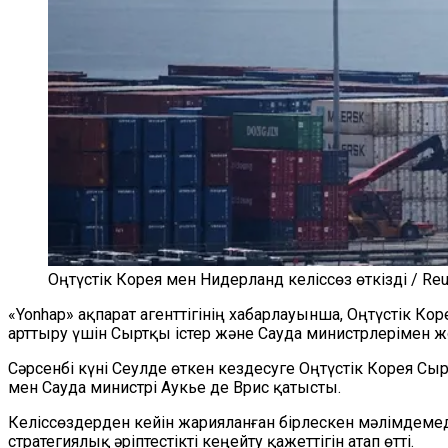
Оңтүстік Корея мен Нидерланд келіссөз өткізді / Reu
«Yonhap» ақпарат агенттігінің хабарлауынша, Оңтүстік 
арттыру үшін Сыртқы істер және Сауда министрлерімен 
Сәрсенбі күні Сеулде өткен кездесуге Оңтүстік Корея Сы
мен Сауда министрі Аукье де Врис қатысты.
Келіссөздерден кейін жарияланған бірлескен мәлімдеме
стратегиялық әріптестікті кеңейту қажеттігін атап өтті.