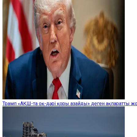
Трамп «АҚШ-та оқ-дәрі қоры азайды» деген ақпаратты 