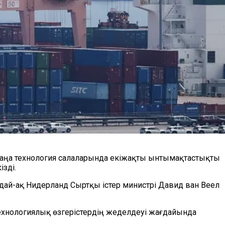
е жаңа технология салаларында екіжақты ынтымақтастықты
зді.
ондай-ақ Нидерланд Сыртқы істер министрі Давид ван Веел
ехнологиялық өзгерістердің жеделдеуі жағдайында