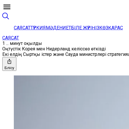
САЯСАТ
ТҮРКИЯ
МӘДЕНИЕТ
БІЛЕ ЖҮРІҢІЗ
КӨЗҚАРАС
САЯСАТ
1 ... минут оқылды
Оңтүстік Корея мен Нидерланд келіссөз өткізді
Екі елдің Сыртқы істер және Сауда министрлері стратегия
Бөлісу