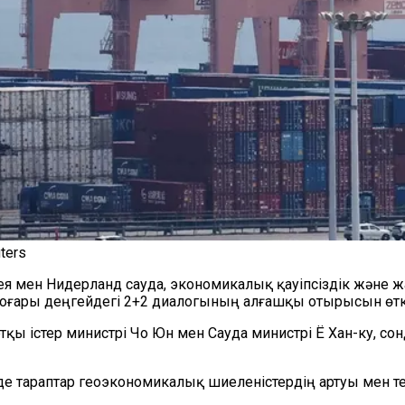
ters
Корея мен Нидерланд сауда, экономикалық қауіпсіздік жән
жоғары деңгейдегі 2+2 диалогының алғашқы отырысын өткі
ртқы істер министрі Чо Юн мен Сауда министрі Ё Хан-ку, с
де тараптар геоэкономикалық шиеленістердің артуы мен т