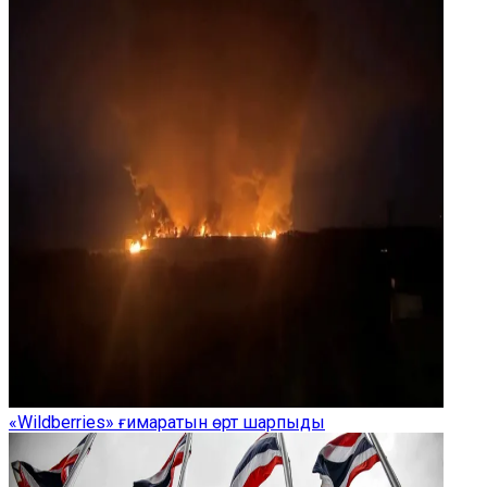
«Wildberries» ғимаратын өрт шарпыды