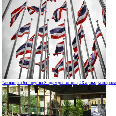
Таиландта бір оқушы 8 адамды өлтіріп, 23 адамды жарал