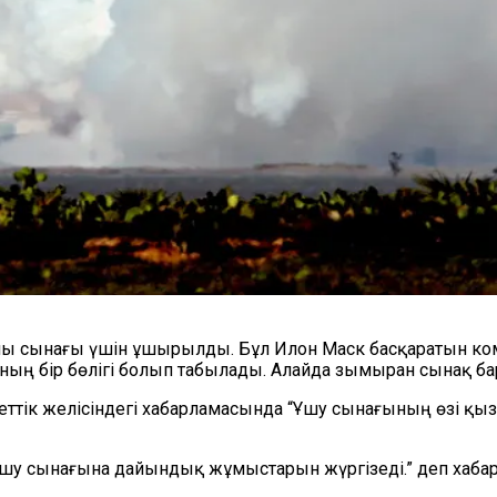
шы сынағы үшін ұшырылды. Бұл Илон Маск басқаратын ко
ың бір бөлігі болып табылады. Алайда зымыран сынақ ба
ттік желісіндегі хабарламасында “Ұшу сынағының өзі қызы
ұшу сынағына дайындық жұмыстарын жүргізеді.” деп хаба