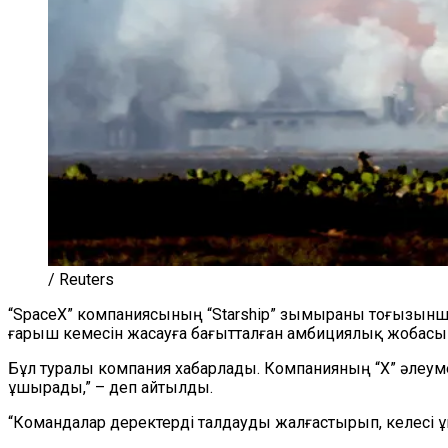
/ Reuters
“SpaceX” компаниясының “Starship” зымыраны тоғызын
ғарыш кемесін жасауға бағытталған амбициялық жобасын
Бұл туралы компания хабарлады. Компанияның “X” әлеуме
ұшырады,” – деп айтылды.
“Командалар деректерді талдауды жалғастырып, келесі 