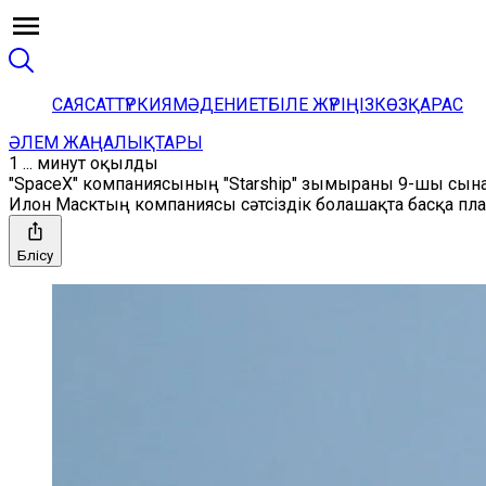
САЯСАТ
ТҮРКИЯ
МӘДЕНИЕТ
БІЛЕ ЖҮРІҢІЗ
КӨЗҚАРАС
ӘЛЕМ ЖАҢАЛЫҚТАРЫ
1 ... минут оқылды
"SpaceX" компаниясының "Starship" зымыраны 9-шы сы
Илон Масктың компаниясы сәтсіздік болашақта басқа п
Бөлісу