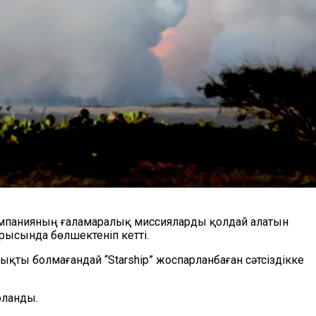
мпанияның ғаламаралық миссияларды қолдай алатын
рысында бөлшектеніп кетті.
қты болмағандай “Starship” жоспарланбаған сәтсіздікке
рланды.