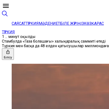
САЯСАТ
ТҮРКИЯ
МӘДЕНИЕТ
БІЛЕ ЖҮРІҢІЗ
КӨЗҚАРАС
ТҮРКИЯ
1 ... минут оқылды
Стамбулда «Газа болашағы» халықаралық саммиті өтеді
Түркия мен басқа да 48 елден қатысушылар миллиондаға
Бөлісу