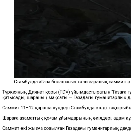
Стамбулда «Газа болашағы» халықаралық саммиті өт
Түркияның Диянет қоры (TDV) ұйымдастыратын “Газаға г
қатысады; шараның мақсаты — Газадағы гуманитарлық да
Саммит 11–12 қараша күндері Стамбулда өтеді, тақырыб
Шараға азаматтық қоғам ұйымдарының өкілдері, адам құ
Саммит екі жылға созылған Газадағы гуманитарлық дағд