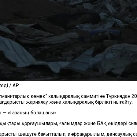
еді / AP
уманитарлық көмек” халықаралық саммитіне Түркиядан 20
ғдарысты жариялау және халықаралық бірлікті нығайту.
ы — «Газаның болашағы».
қықтары қорғаушылары, ғалымдар және БАҚ өкілдері сияқ
арысты шешуге бағытталып, инфрақұрылым, денсаулық сақ