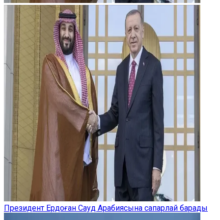
Президент Ердоған Сауд Арабиясына сапарлай барады