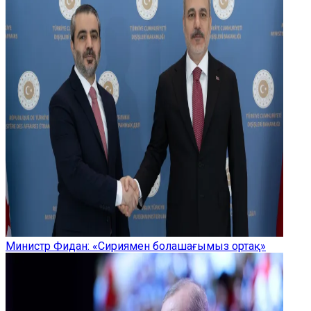
Министр Фидан: «Сириямен болашағымыз ортақ»