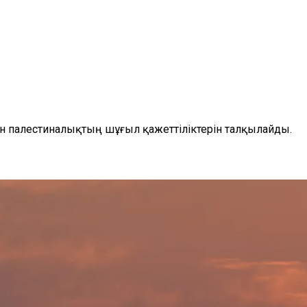
н палестиналықтың шұғыл қажеттіліктерін талқылайды.