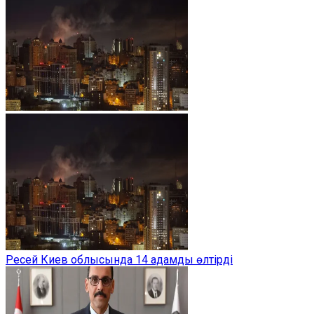
Ресей Киев облысында 14 адамды өлтірді