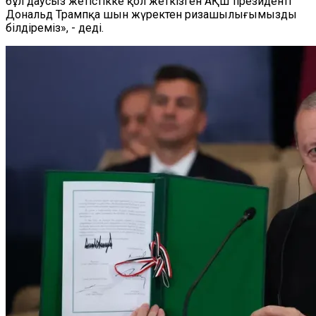
бұл даусыз жетістікке қол жеткізген АҚШ президенті
Дональд Трампқа шын жүректен ризашылығымызды
білдіреміз», - деді.