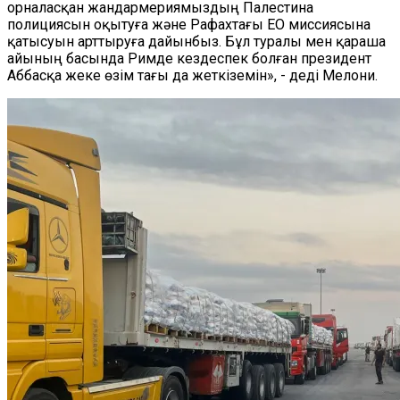
орналасқан жандармериямыздың Палестина
полициясын оқытуға және Рафахтағы ЕО миссиясына
қатысуын арттыруға дайынбыз. Бұл туралы мен қараша
айының басында Римде кездеспек болған президент
Аббасқа жеке өзім тағы да жеткіземін», - деді Мелони.