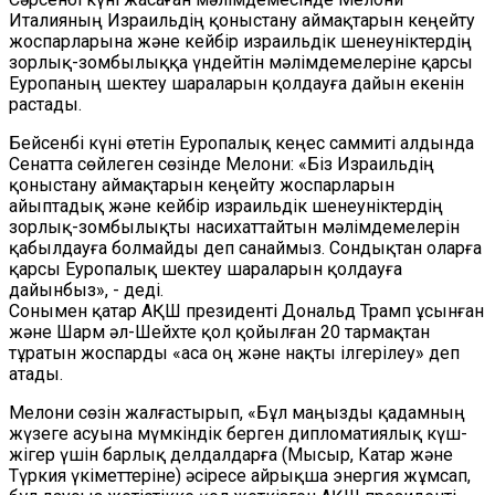
Италияның Израильдің қоныстану аймақтарын кеңейту
жоспарларына және кейбір израильдік шенеуніктердің
зорлық-зомбылыққа үндейтін мәлімдемелеріне қарсы
Еуропаның шектеу шараларын қолдауға дайын екенін
растады.
Бейсенбі күні өтетін Еуропалық кеңес саммиті алдында
Сенатта сөйлеген сөзінде Мелони: «Біз Израильдің
қоныстану аймақтарын кеңейту жоспарларын
айыптадық және кейбір израильдік шенеуніктердің
зорлық-зомбылықты насихаттайтын мәлімдемелерін
қабылдауға болмайды деп санаймыз. Сондықтан оларға
қарсы Еуропалық шектеу шараларын қолдауға
дайынбыз», - деді.
Сонымен қатар АҚШ президенті Дональд Трамп ұсынған
және Шарм әл-Шейхте қол қойылған 20 тармақтан
тұратын жоспарды «аса оң және нақты ілгерілеу» деп
атады.
Мелони сөзін жалғастырып, «Бұл маңызды қадамның
жүзеге асуына мүмкіндік берген дипломатиялық күш-
жігер үшін барлық делдалдарға (Мысыр, Катар және
Түркия үкіметтеріне) әсіресе айрықша энергия жұмсап,