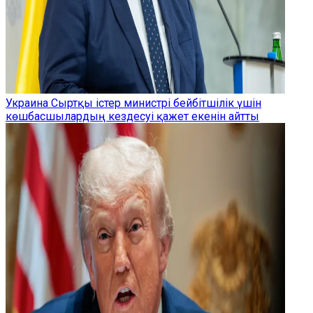
Украина Сыртқы істер министрі бейбітшілік үшін
көшбасшылардың кездесуі қажет екенін айтты