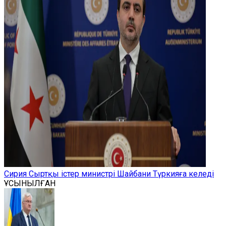
Сирия Сыртқы істер министрі Шайбани Түркияға келеді
ҰСЫНЫЛҒАН