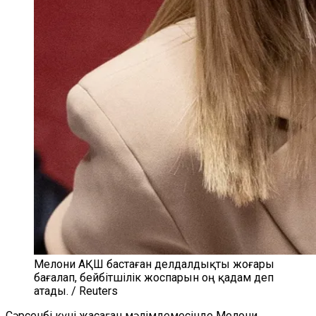
Мелони АҚШ бастаған делдалдықты жоғары
бағалап, бейбітшілік жоспарын оң қадам деп
атады. / Reuters
Сәрсенбі күні жасаған мәлімдемесінде Мелони