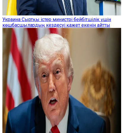
Украина Сыртқы істер министрі бейбітшілік үшін
көшбасшылардың кездесуі қажет екенін айтты