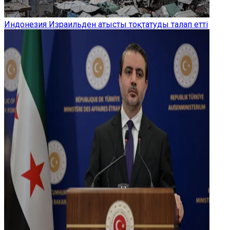
Индонезия Израильден атысты тоқтатуды талап етті