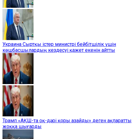
Украина Сыртқы істер министрі бейбітшілік үшін
көшбасшылардың кездесуі қажет екенін айтты
Трамп «АҚШ-та оқ-дәрі қоры азайды» деген ақпаратты
жоққа шығарды