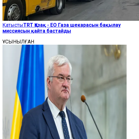
Қатысты
TRT Қазақ - ЕО Газа шекарасын бақылау
миссиясын қайта бастайды
ҰСЫНЫЛҒАН