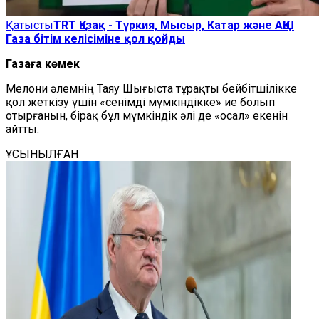
Қатысты
TRT Қазақ - Түркия, Мысыр, Катар және АҚШ
Газа бітім келісіміне қол қойды
Газаға көмек
Мелони әлемнің Таяу Шығыста тұрақты бейбітшілікке
қол жеткізу үшін «сенімді мүмкіндікке» ие болып
отырғанын, бірақ бұл мүмкіндік әлі де «осал» екенін
айтты.
ҰСЫНЫЛҒАН