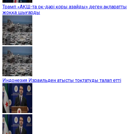
Трамп «АҚШ-та оқ-дәрі қоры азайды» деген ақпаратты
жоққа шығарды
Индонезия Израильден атысты тоқтатуды талап етті