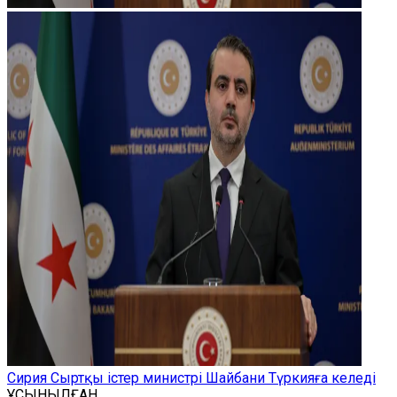
Сирия Сыртқы істер министрі Шайбани Түркияға келеді
ҰСЫНЫЛҒАН