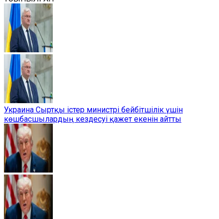
Украина Сыртқы істер министрі бейбітшілік үшін
көшбасшылардың кездесуі қажет екенін айтты