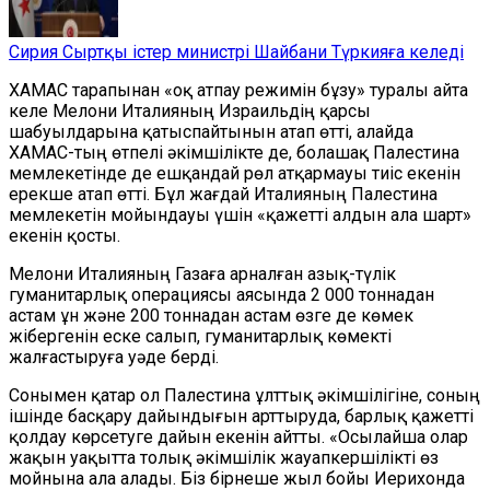
Сирия Сыртқы істер министрі Шайбани Түркияға келеді
ХАМАС тарапынан «оқ атпау режимін бұзу» туралы айта
келе Мелони Италияның Израильдің қарсы
шабуылдарына қатыспайтынын атап өтті, алайда
ХАМАС-тың өтпелі әкімшілікте де, болашақ Палестина
мемлекетінде де ешқандай рөл атқармауы тиіс екенін
ерекше атап өтті. Бұл жағдай Италияның Палестина
мемлекетін мойындауы үшін «қажетті алдын ала шарт»
екенін қосты.
Мелони Италияның Газаға арналған азық-түлік
гуманитарлық операциясы аясында 2 000 тоннадан
астам ұн және 200 тоннадан астам өзге де көмек
жібергенін еске салып, гуманитарлық көмекті
жалғастыруға уәде берді.
Сонымен қатар ол Палестина ұлттық әкімшілігіне, соның
ішінде басқару дайындығын арттыруда, барлық қажетті
қолдау көрсетуге дайын екенін айтты. «Осылайша олар
жақын уақытта толық әкімшілік жауапкершілікті өз
мойнына ала алады. Біз бірнеше жыл бойы Иерихонда