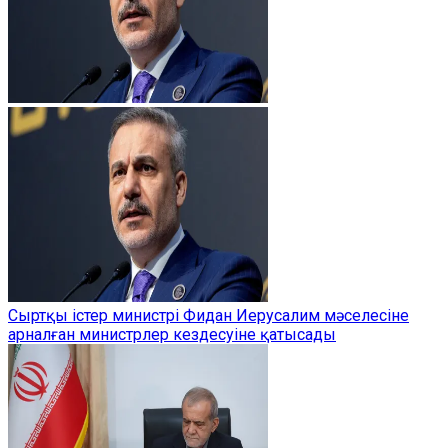
Сыртқы істер министрі Фидан Иерусалим мәселесіне
арналған министрлер кездесуіне қатысады