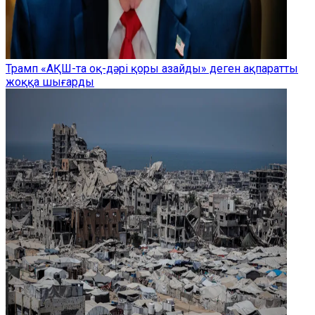
Трамп «АҚШ-та оқ-дәрі қоры азайды» деген ақпаратты
жоққа шығарды