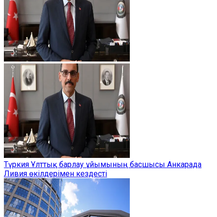
Түркия Ұлттық барлау ұйымының басшысы Анкарада
Ливия өкілдерімен кездесті