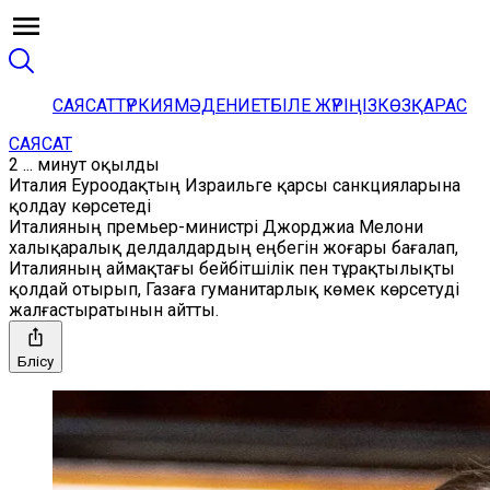
САЯСАТ
ТҮРКИЯ
МӘДЕНИЕТ
БІЛЕ ЖҮРІҢІЗ
КӨЗҚАРАС
САЯСАТ
2 ... минут оқылды
Италия Еуроодақтың Израильге қарсы санкцияларына
қолдау көрсетеді
Италияның премьер-министрі Джорджиа Мелони
халықаралық делдалдардың еңбегін жоғары бағалап,
Италияның аймақтағы бейбітшілік пен тұрақтылықты
қолдай отырып, Газаға гуманитарлық көмек көрсетуді
жалғастыратынын айтты.
Бөлісу