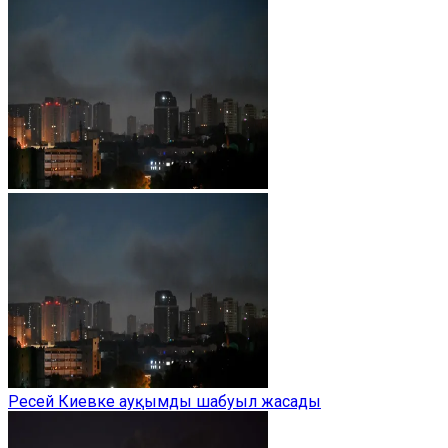
Ресей Киевке ауқымды шабуыл жасады