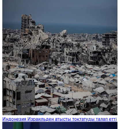
Индонезия Израильден атысты тоқтатуды талап етті