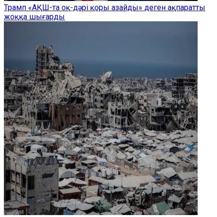
Трамп «АҚШ-та оқ-дәрі қоры азайды» деген ақпаратты
жоққа шығарды