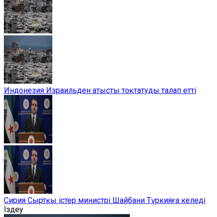
Индонезия Израильден атысты тоқтатуды талап етті
Сирия Сыртқы істер министрі Шайбани Түркияға келеді
Іздеу