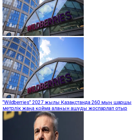
"Wildberries" 2027 жылы Қазақстанда 260 мың шаршы
метрлік жаңа қойма алаңын ашуды жоспарлап отыр