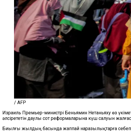
/ AFP
Израиль Премьер-министрі Беньямин Нетаньяху өз үкіме
әлсірететін даулы сот реформаларына күш салуын
жалғас
Биылғы жылдың басында жаппай наразылықтарға себеп б