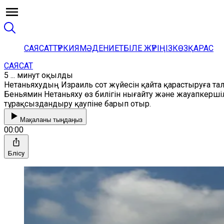
САЯСАТ
ТҮРКИЯ
МӘДЕНИЕТ
БІЛЕ ЖҮРІҢІЗ
КӨЗҚАРАС
САЯСАТ
5 ... минут оқылды
Нетаньяхудың Израиль сот жүйесін қайта қарастыруға 
Беньямин Нетаньяху өз билігін нығайту және жауапкершіл
тұрақсыздандыру қаупіне барып отыр.
Мақаланы тыңдаңыз
00:00
Бөлісу