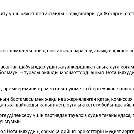
айту үшін қажет деп ақтайды. Одақтастары да Жоғарғы с
жылдамдатуы
оның осы аптада пара алу, алаяқтық және 
алған шабуылдар үшін жауапкершілікті анықтауға қоғам т
 болмауы – туралы зиянды мәліметтерді ашып, Нетаньяхуд
с, премьер-министр мен оның үкіметін б
тергеу
және оның с
ның бастамасымен жақында жарияланған қатаң комиссия 
қан
жағдайларды қалыптастыруға ықпал ету бойынша айы
ргеуді
тексеру
үшін партия
дан
тәуелсіз судья тағайындаса
і мүмкін.
л Нетаньяхудың соғысқа дейінгі әрекеттерін мұқият зертте