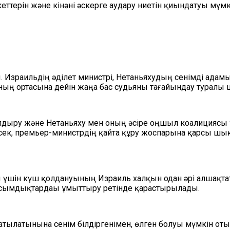
ттерін және кінәні әскерге аудару ниетін қиындатуы мүмк
зраильдің әділет министрі, Нетаньяхудың сенімді адамы 
ың ортасына дейін жаңа бас судьяны тағайындау туралы
қалдыру және Нетаньяху мен оның әсіре оңшыл коалицияс
сек, премьер-министрдің қайта құру жоспарына қарсы шық
 үшін күш қолдануының Израиль халқын одан әрі алшақта
басымдықтардаы ұмыттыру ретінде қарастырылады.
ылатынына сенім білдіргенімен, өлген болуы мүмкін отызғ