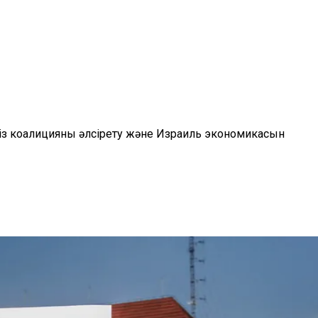
лсіз коалицияны әлсірету және Израиль экономикасын