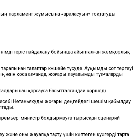
оттың парламент жұмысына
«
араласуын
»
тоқтатуды
сенімді теріс пайдалану бойынша айыпталған жемқорлық
арапынан талаптар күшейе түсуде. Ауқымды сот тергеуі
ың өзін қоса алғанда, жоғары лауазымды тұлғаларды
алдарынан қорғауға бағытталғандай көрінеді.
есебі Нетаньяхуды жоғары деңгейдегі шешім қабылдау
птады.
, премьер-министр болдырмауға тырысқан сценарий
у және оны жауапқа тарту үшін көптеген куәгерді тарта