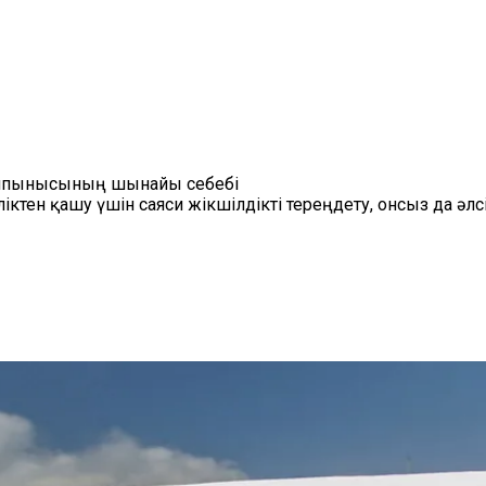
талпынысының шынайы себебі
іктен қашу үшін саяси жікшілдікті тереңдету, онсыз да ә