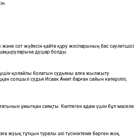
ін.
және сот жүйесін қайта құру жоспарының бас сәулетшісі
 шақыруларына душар болды.
ы үшін қолайлы болатын судьяны алға жылжыту
қан солшыл судья Исаак Амит барған сайын көтеріліп,
татынын ұмытқан сияқты. Көптеген адам үшін бұл мәселе
а жуық тұтқын туралы әлі түсініктеме берген жоқ.