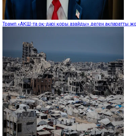
Трамп «АҚШ-та оқ-дәрі қоры азайды» деген ақпаратты 