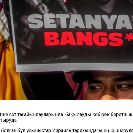
тіне сот тағайындауларын
да
бақылау
ды көбірек
беретін ж
тыруда.
олған бұл ұсыныстар Израиль тарихындағы ең ірі шерул