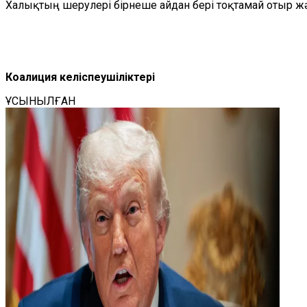
Халықтың шерулері бірнеше айдан бері тоқтамай отыр ж
Коалиция келіспеушіліктері
ҰСЫНЫЛҒАН