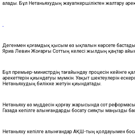
алады. Бұл Нетаньяхудың жауапкершіліктен жалтару әреке
Дегенмен қоғамдық қысым өз ықпалын көрсете бастады. И
Ярив Левин Жоғарғы Соттың келесі жылдың қаңтар айын
Бұл премьер-министрдің тағайындау процесін кейінге 
әрекеттерін қиындатуы мүмкін. Уақыт шектеулерін ескер
Нетаньяхудың билікке жетуін қиындатады.
Нетаньяху өз мүддесін қорғау жарысында сот реформасы
Газада кепілге алынғандарды босату сияқты маңызды 
Нетаньяху кепілге алынғандар АҚШ-тың қолдауымен босат