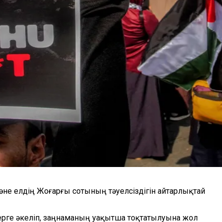
әне елдің Жоғарғы сотының тәуелсіздігін айтарлықтай
ерге әкеліп, заңнаманың уақытша тоқтатылуына
жол