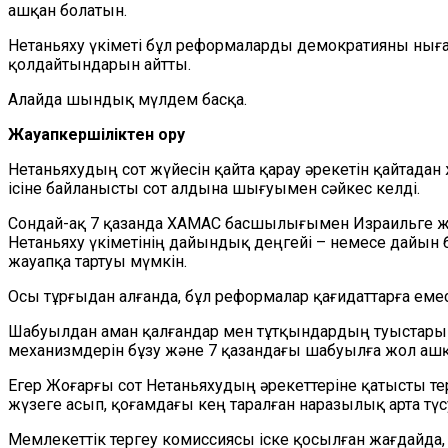
ашқан болатын.
Нетаньяху үкіметі бұл реформаларды демократияны нығ
қолдайтындарын айтты.
Алайда шындық мүлдем басқа.
Жауапкершіліктен қорқу
Нетаньяхудың сот жүйесін қайта қарау әрекетін қайтадан
ісіне байланысты сот алдына шығуымен сәйкес келді.
Сондай-ақ 7 қазанда ХАМАС басшылығымен Израильге жас
Нетаньяху үкіметінің дайындық деңгейі – немесе дайын
жауапқа тартуы мүмкін.
Осы тұрғыдан алғанда, бұл реформалар қағидаттарға еме
Шабуылдан аман қалғандар мен тұтқындардың туыстары
механизмдерін бұзу және 7 қазандағы шабуыл
ға жол аш
Егер Жоғарғы сот Нетаньяхудың әрекеттеріне қатысты те
жүзеге асып, қоғамдағы кең таралған наразылық арта түсу
Мемлекеттік тергеу комиссиясы іске қосылған жағдайда, о