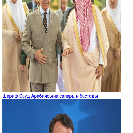
Шариф Сауд Арабиясына сапарын бастады