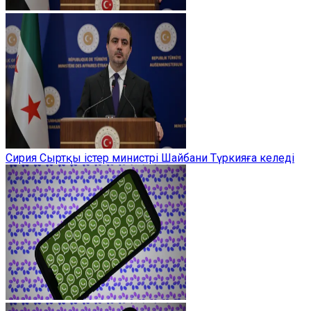
Сирия Сыртқы істер министрі Шайбани Түркияға келеді