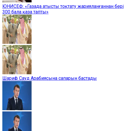
ЮНИСЕФ: «Газада атысты тоқтату жарияланғаннан бері
300 бала қаза тапты»
Шариф Сауд Арабиясына сапарын бастады