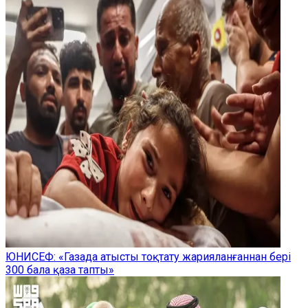
ЮНИСЕФ: «Газада атысты тоқтату жарияланғаннан бері
300 бала қаза тапты»