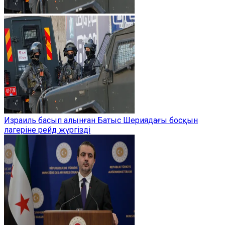
Израиль басып алынған Батыс Шериядағы босқын
лагеріне рейд жүргізді