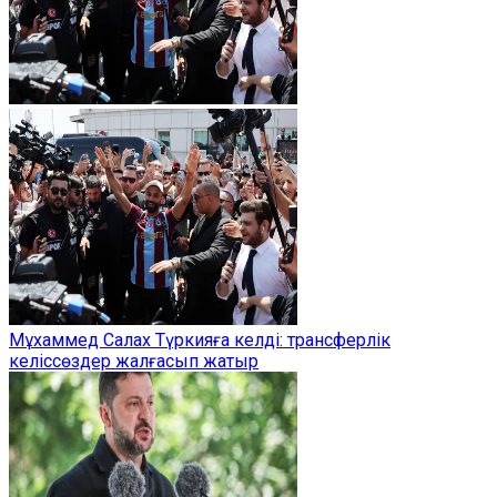
Мұхаммед Салах Түркияға келді: трансферлік
келіссөздер жалғасып жатыр