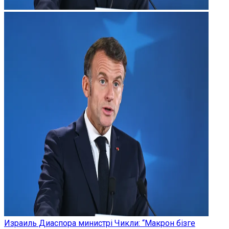
Израиль Диаспора министрі Чикли: “Макрон бізге