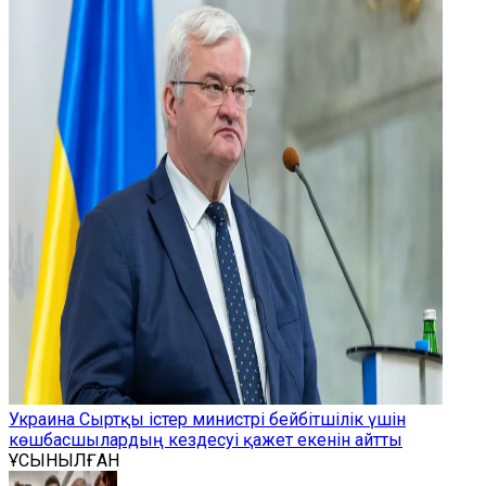
Украина Сыртқы істер министрі бейбітшілік үшін
көшбасшылардың кездесуі қажет екенін айтты
ҰСЫНЫЛҒАН