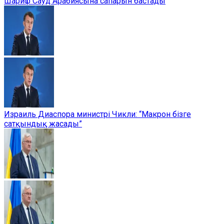
Шариф Сауд Арабиясына сапарын бастады
Израиль Диаспора министрі Чикли: “Макрон бізге
сатқындық жасады”