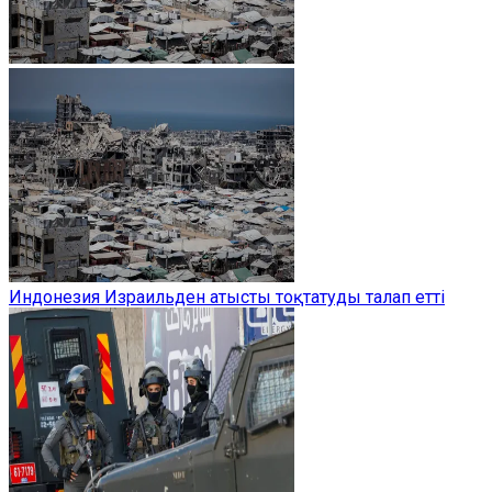
Индонезия Израильден атысты тоқтатуды талап етті