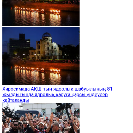
Хиросимада АҚШ-тың ядролық шабуылының 81
жылдығында ядролық қаруға қарсы үндеулер
қайталанды