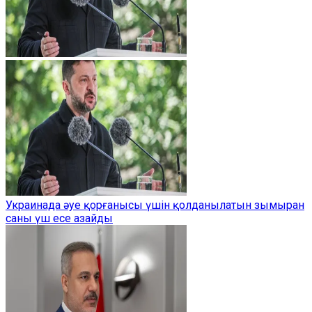
Украинада әуе қорғанысы үшін қолданылатын зымыран
саны үш есе азайды