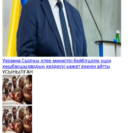
Украина Сыртқы істер министрі бейбітшілік үшін
көшбасшылардың кездесуі қажет екенін айтты
ҰСЫНЫЛҒАН