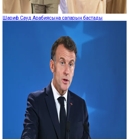
Шариф Сауд Арабиясына сапарын бастады