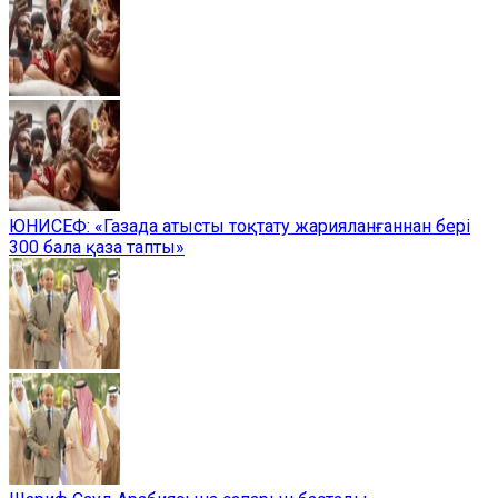
ЮНИСЕФ: «Газада атысты тоқтату жарияланғаннан бері
300 бала қаза тапты»