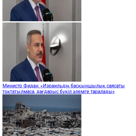
Министр Фидан: «Израильдің басқыншылық саясаты
тоқтатылмаса, дағдарыс бүкіл әлемге таралады»