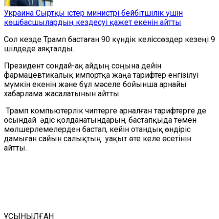
Украина Сыртқы істер министрі бейбітшілік үшін
көшбасшылардың кездесуі қажет екенін айтты
Сол кезде Трамп бастаған 90 күндік келіссөздер кезеңі 9
шілдеде аяқталды.
Президент сондай-ақ айдың соңына дейін
фармацевтикалық импортқа жаңа тарифтер енгізілуі
мүмкін екенін және бұл мәселе бойынша арнайы
хабарлама жасалатынын айтты.
Трамп компьютерлік чиптерге арналған тарифтерге де
осындай әдіс қолданатындарын, бастапқыда төмен
мөлшерлемелерден бастап, кейін отандық өндіріс
дамыған сайын салықтың уақыт өте келе өсетінін
айтты.
ҰСЫНЫЛҒАН