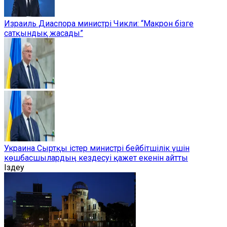
Израиль Диаспора министрі Чикли: “Макрон бізге
сатқындық жасады”
Украина Сыртқы істер министрі бейбітшілік үшін
көшбасшылардың кездесуі қажет екенін айтты
Іздеу