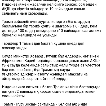
Индонезиямен жасалған келісімге сәйкес, сол елден
АҚШ-қа кіретін өнімдерге 19 пайыздық салық
салынатынын хабарлады.
Трамп сейсенбі күні журналистерге «Біз олардың
барлығына бір тариф қоятын шығармыз», - деді, кем
дегенде 100 елдің өнімдеріне «10 пайыздан сәл астам»
біркелкі мөлшерлеме ұсынды.
Тарифтер 1 тамыздан бастап күшіне енеді деп
жоспарланды.
Сауда министрі Ховард Лутник бұл елдердің негізінен
Африка мен Кариб теңізінде орналасқанын және АҚШ-
тың сауда көлемінде салыстырмалы түрде аз үлестері
бар екенін айтып, бұл Трамптың сауда
теңгерімсіздіктерін азайту жөніндегі мақсатына
айтарлықтай әсер етпейтінін білдірді.
Индонезияға қатысты болса Трамп келісім бастапқыда
айтқан 32 пайыздық көрсеткіштен әлдеқайда төмен
екенін айтты.
Трамп «Truth Social» сайтында «Келісім аясында