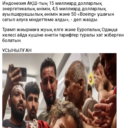
Индонезия АҚШ-тың 15 миллиард долларлық
энергетикалық өнімін, 4,5 миллиард долларлық
ауылшаруашылық өнімін және 50 «Boeing» ұшағын
сатып алуға міндеттеме алды», - деп жазды.
Трамп жиырмаға жуық елге және Еуропалық Одаққа
келесі айда күшіне енетін тарифтер туралы хат жіберген
болатын.
ҰСЫНЫЛҒАН