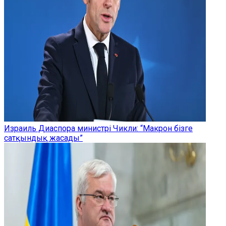
Израиль Диаспора министрі Чикли: “Макрон бізге
сатқындық жасады”