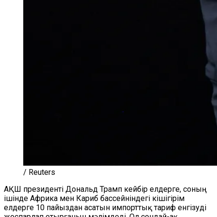
/ Reuters
АҚШ президенті Дональд Трамп кейбір елдерге, соның
ішінде Африка мен Кариб бассейніндегі кішігірім
елдерге 10 пайыздан асатын импорттық тариф енгізуді
жоспарлап отырғанын мәлімдеді. Ол сондай-ақ