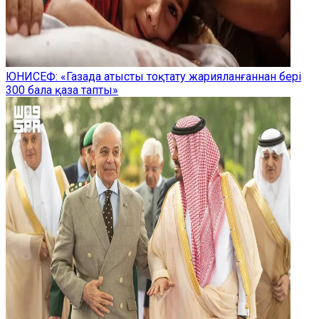
ЮНИСЕФ: «Газада атысты тоқтату жарияланғаннан бері
300 бала қаза тапты»