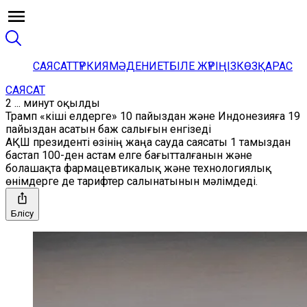
САЯСАТ
ТҮРКИЯ
МӘДЕНИЕТ
БІЛЕ ЖҮРІҢІЗ
КӨЗҚАРАС
САЯСАТ
2 ... минут оқылды
Трамп «кіші елдерге» 10 пайыздан және Индонезияға 19
пайыздан асатын баж салығын енгізеді
АҚШ президенті өзінің жаңа сауда саясаты 1 тамыздан
бастап 100-ден астам елге бағытталғанын және
болашақта фармацевтикалық және технологиялық
өнімдерге де тарифтер салынатынын мәлімдеді.
Бөлісу