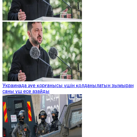
Украинада әуе қорғанысы үшін қолданылатын зымыран
саны үш есе азайды