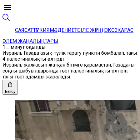
САЯСАТ
ТҮРКИЯ
МӘДЕНИЕТ
БІЛЕ ЖҮРІҢІЗ
КӨЗҚАРАС
ӘЛЕМ ЖАҢАЛЫҚТАРЫ
1 ... минут оқылды
Израиль Газада азық-түлік тарату пунктін бомбалап, тағы
4 палестиналықты өлтірді
Израиль жалғасып жатқан бітімге қарамастан, Газадағы
соңғы шабуылдарында төрт палестиналықты өлтіріп,
тағы төрт адамды жаралады.
Бөлісу