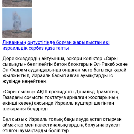
Ливанның оңтүстігінде болған жарылыстан екі
израильдік сарбаз қаза тапты
Дереккөздердің айтуынша, әскери көліктер «Сары
сызықты» белгілейтін бетон блоктарын Әл-Ракаб және
Әл-Фаджм аудандарында ондаған метр батысқа қарай
жылжытып, Израиль басып алған аумақтарды іс
жүзінде кеңейткен.
«Сары сызық» АҚШ президенті Дональд Трамптың
Газадағы соғысты тоқтатуға арналған жоспарының
екінші кезеңі аясында Израиль күштері шегінген
шекараны білдіреді.
Бұл сызық Израиль толық бақылауда ұстап отырған
аймақтар мен палестиналықтардың болуына рұқсат
етілген аумақтарды бөліп тұр.