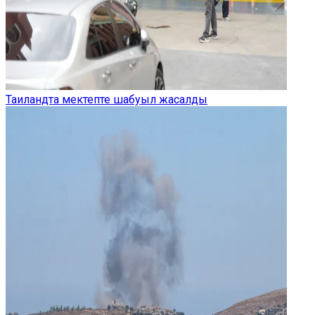
Таиландта мектепте шабуыл жасалды