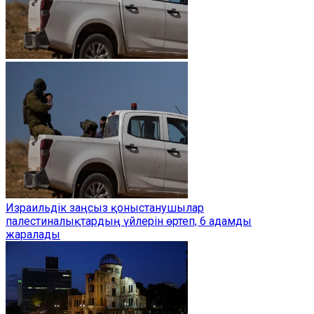
Израильдік заңсыз қоныстанушылар
палестиналықтардың үйлерін өртеп, 6 адамды
жаралады