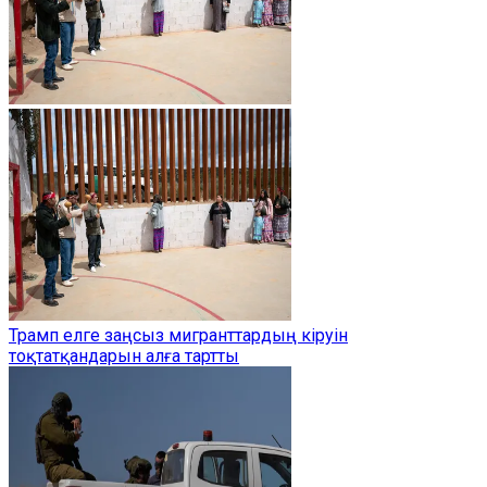
Трамп елге заңсыз мигранттардың кіруін
тоқтатқандарын алға тартты