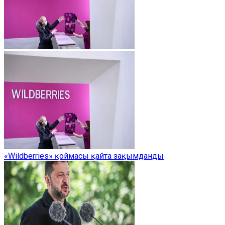
«Wildberries» қоймасы қайта зақымданды