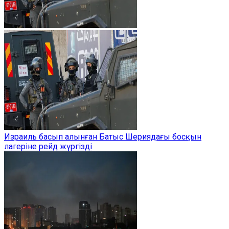
Израиль басып алынған Батыс Шериядағы босқын
лагеріне рейд жүргізді