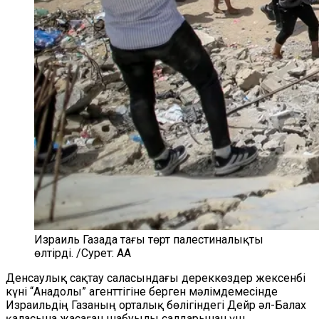
Израиль Газада тағы төрт палестиналықты
өлтірді. /Сурет: AA
Денсаулық сақтау саласындағы дереккөздер жексенбі
күні
“Анадолы”
агенттігіне берген мәлімдемесінде
Израильдің Газаның орталық бөлігіндегі Дейр әл-Балах
қаласына жасаған шабуылы салдарынан үш