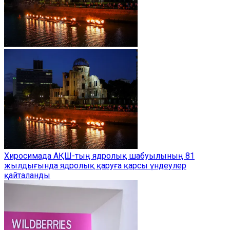
Хиросимада АҚШ-тың ядролық шабуылының 81
жылдығында ядролық қаруға қарсы үндеулер
қайталанды