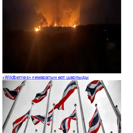
«Wildberries» ғимаратын өрт шарпыды