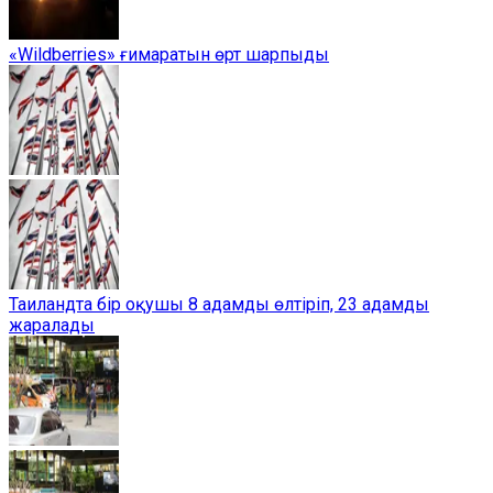
«Wildberries» ғимаратын өрт шарпыды
Таиландта бір оқушы 8 адамды өлтіріп, 23 адамды
жаралады