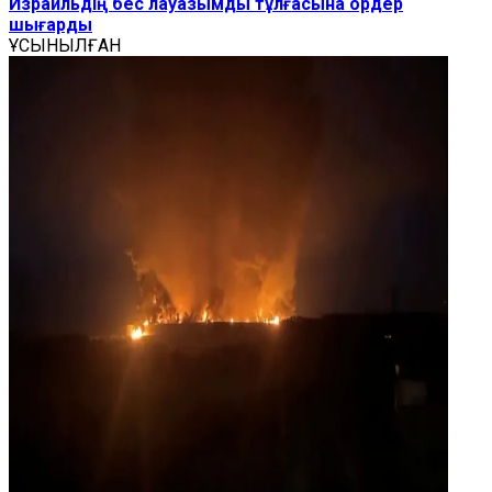
Израильдің бес лауазымды тұлғасына ордер
шығарды
ҰСЫНЫЛҒАН