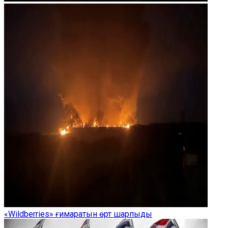
«Wildberries» ғимаратын өрт шарпыды