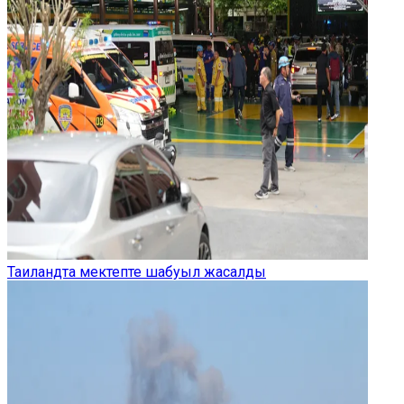
Таиландта мектепте шабуыл жасалды