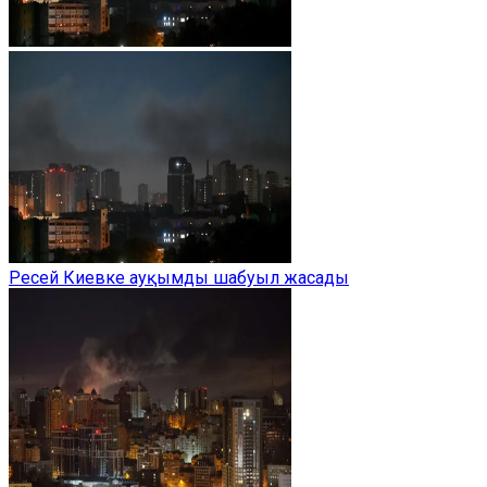
Ресей Киевке ауқымды шабуыл жасады