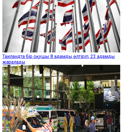
Таиландта бір оқушы 8 адамды өлтіріп, 23 адамды
жаралады