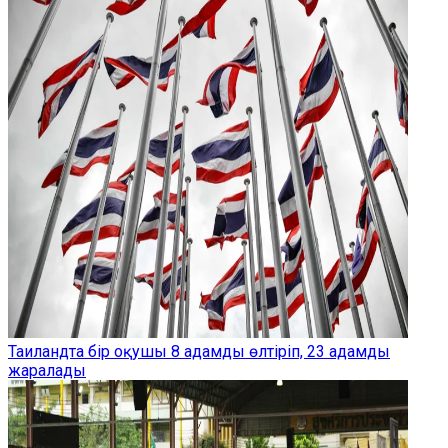
Таиландта бір оқушы 8 адамды өлтіріп, 23 адамды
жаралады