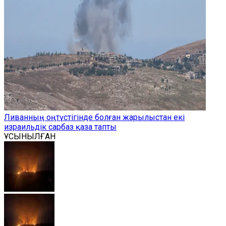
Ливанның оңтүстігінде болған жарылыстан екі
израильдік сарбаз қаза тапты
ҰСЫНЫЛҒАН