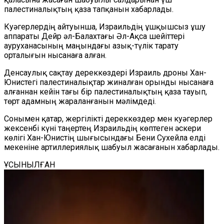
палестиналықтың қаза тапқанын хабарлады.
Куәгерлердің айтуынша, Израильдің ұшқышсыз ұшу
аппараты Дейр әл-Балахтағы Әл-Ақса шейіттері
ауруханасының маңындағы азық-түлік тарату
орталығын нысанаға алған.
Денсаулық сақтау дереккөздері Израиль дроны Хан-
Юнистегі палестиналықтар жиналған орынды нысанаға
алғаннан кейін тағы бір палестиналықтың қаза тауып,
төрт адамның жараланғанын мәлімдеді.
Сонымен қатар, жергілікті дереккөздер мен куәгерлер
жексенбі күні таңертең Израильдің көптеген әскери
көлігі Хан-Юнистің шығысындағы Бени Сухейла елді
мекеніне артиллериялық шабуыл
жасағанын
хабарлады.
ҰСЫНЫЛҒАН