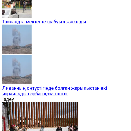
Таиландта мектепте шабуыл жасалды
Ливанның оңтүстігінде болған жарылыстан екі
израильдік сарбаз қаза тапты
Іздеу