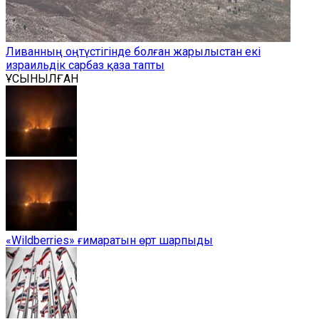
Ливанның оңтүстігінде болған жарылыстан екі
израильдік сарбаз қаза тапты
ҰСЫНЫЛҒАН
«Wildberries» ғимаратын өрт шарпыды