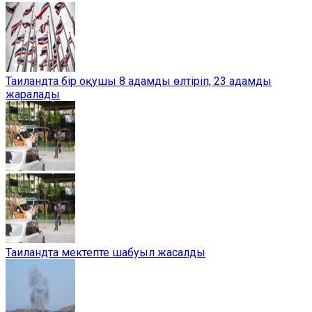
Таиландта бір оқушы 8 адамды өлтіріп, 23 адамды
жаралады
Таиландта мектепте шабуыл жасалды