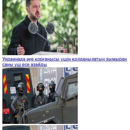
Украинада әуе қорғанысы үшін қолданылатын зымыран
саны үш есе азайды