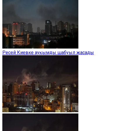
Ресей Киевке ауқымды шабуыл жасады