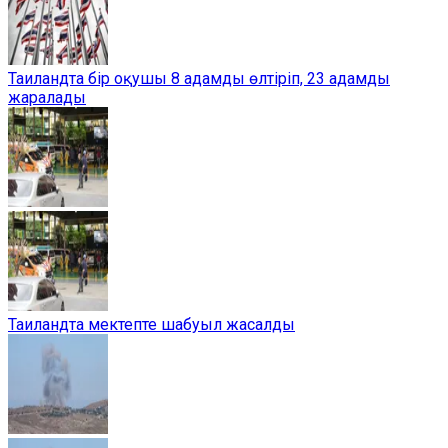
Таиландта бір оқушы 8 адамды өлтіріп, 23 адамды
жаралады
Таиландта мектепте шабуыл жасалды