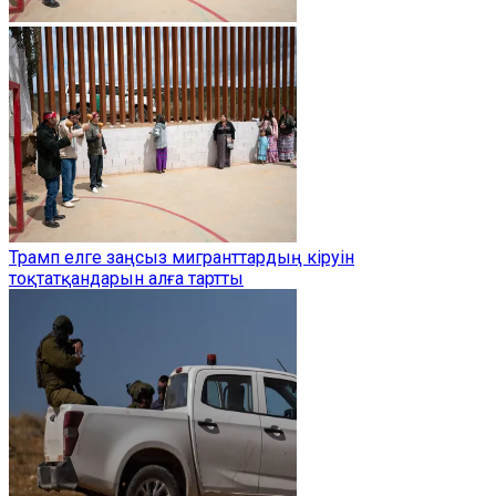
Трамп елге заңсыз мигранттардың кіруін
тоқтатқандарын алға тартты