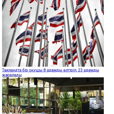
Таиландта бір оқушы 8 адамды өлтіріп, 23 адамды
жаралады