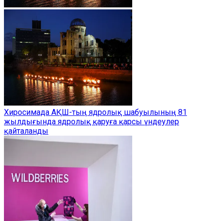
Хиросимада АҚШ-тың ядролық шабуылының 81
жылдығында ядролық қаруға қарсы үндеулер
қайталанды