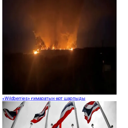
«Wildberries» ғимаратын өрт шарпыды