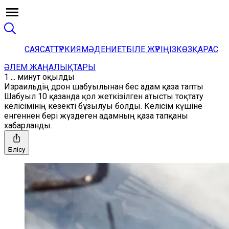
САЯСАТ
ТҮРКИЯ
МӘДЕНИЕТ
БІЛЕ ЖҮРІҢІЗ
КӨЗҚАРАС
ӘЛЕМ ЖАҢАЛЫҚТАРЫ
1 ... минут оқылды
Израильдің дрон шабуылынан бес адам қаза тапты
Шабуыл 10 қазанда қол жеткізілген атысты тоқтату
келісімінің кезекті бұзылуы болды. Келісім күшіне
енгеннен бері жүздеген адамның қаза тапқаны
хабарланды.
Бөлісу