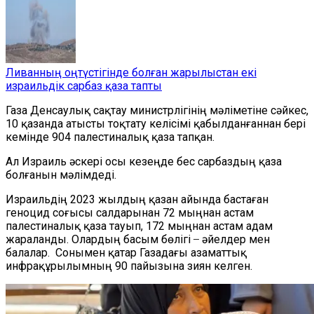
Ливанның оңтүстігінде болған жарылыстан екі
израильдік сарбаз қаза тапты
Газа Денсаулық сақтау министрлігінің мәліметіне сәйкес,
10 қазанда атысты тоқтату келісімі қабылданғаннан бері
кемінде 904 палестиналық қаза тапқан.
Ал Израиль әскері осы кезеңде бес сарбаздың қаза
болғанын мәлімдеді.
Израильдің 2023 жылдың қазан айында бастаған
геноцид соғысы салдарынан 72 мыңнан астам
палестиналық қаза тауып, 172 мыңнан астам адам
жараланды. Олардың басым бөлігі ̶ әйелдер мен
балалар. Сонымен қатар Газадағы азаматтық
инфрақұрылымның 90 пайызына зиян келген.