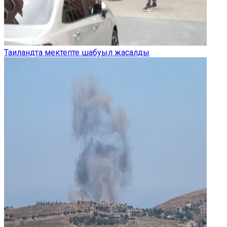
Таиландта мектепте шабуыл жасалды