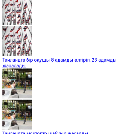
Таиландта бір оқушы 8 адамды өлтіріп, 23 адамды
жаралады
Таиландта мектепте шабуыл жасалды