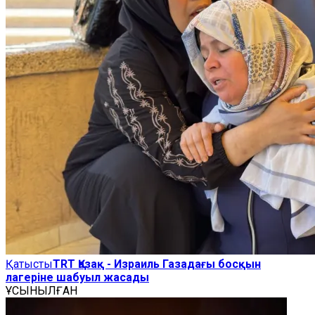
Қатысты
TRT Қазақ - Израиль Газадағы босқын
лагеріне шабуыл жасады
ҰСЫНЫЛҒАН