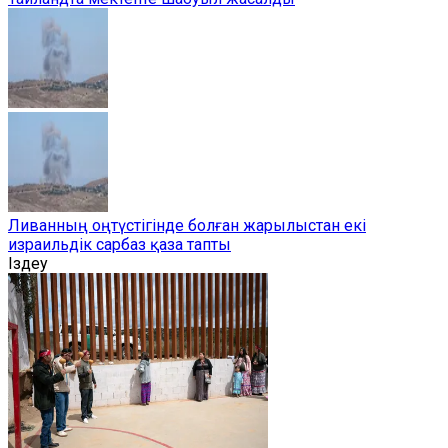
Ливанның оңтүстігінде болған жарылыстан екі
израильдік сарбаз қаза тапты
Іздеу