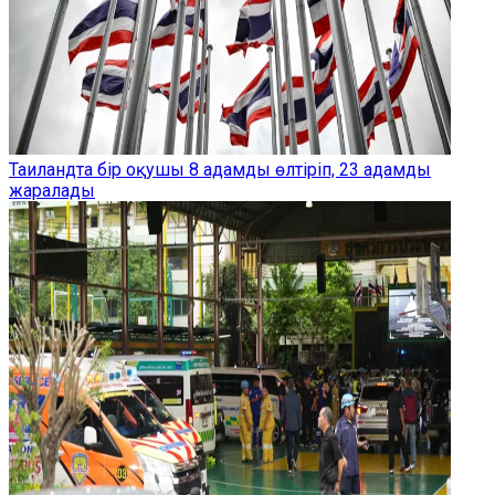
Таиландта бір оқушы 8 адамды өлтіріп, 23 адамды
жаралады