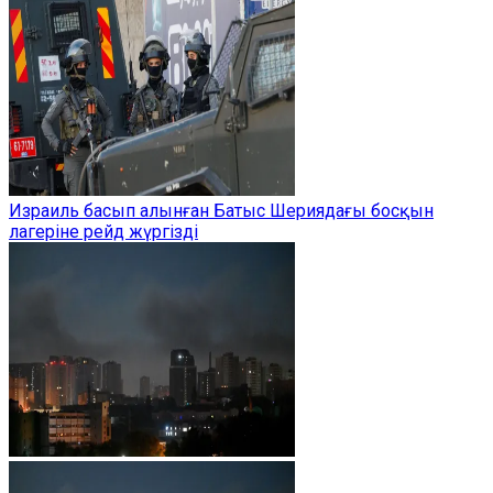
Израиль басып алынған Батыс Шериядағы босқын
лагеріне рейд жүргізді