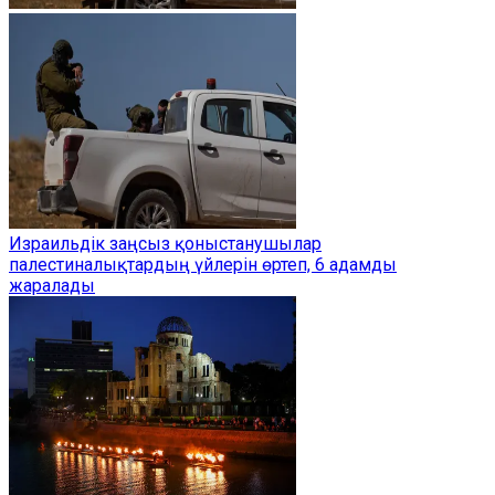
Израильдік заңсыз қоныстанушылар
палестиналықтардың үйлерін өртеп, 6 адамды
жаралады