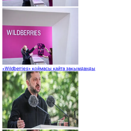
«Wildberries» қоймасы қайта зақымданды