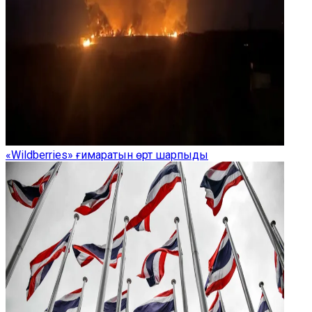
«Wildberries» ғимаратын өрт шарпыды