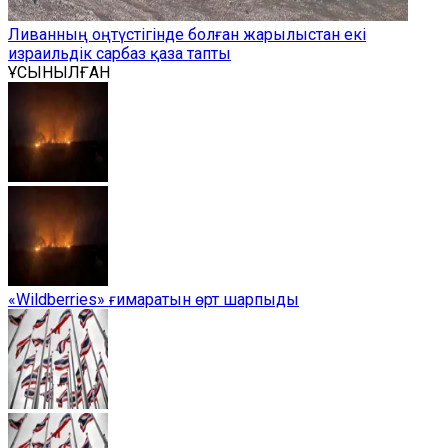
Ливанның оңтүстігінде болған жарылыстан екі
израильдік сарбаз қаза тапты
ҰСЫНЫЛҒАН
«Wildberries» ғимаратын өрт шарпыды