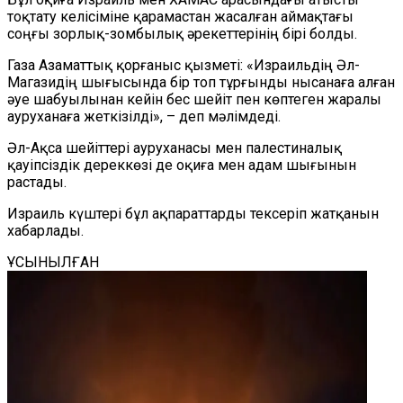
тоқтату келісіміне қарамастан жасалған аймақтағы
соңғы зорлық-зомбылық әрекеттерінің бірі болды.
Газа Азаматтық қорғаныс қызметі: «Израильдің Әл-
Магазидің шығысында бір топ тұрғынды нысанаға алған
әуе шабуылынан кейін бес шейіт пен көптеген жаралы
ауруханаға жеткізілді», – деп мәлімдеді.
Әл-Ақса шейіттері ауруханасы мен палестиналық
қауіпсіздік дереккөзі де оқиға мен адам шығынын
растады.
Израиль күштері бұл ақпараттарды тексеріп жатқанын
хабарлады.
ҰСЫНЫЛҒАН