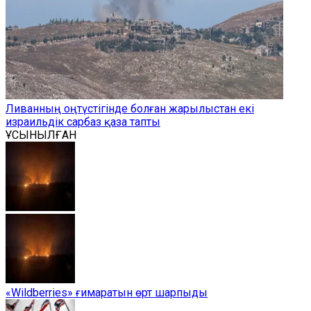
Ливанның оңтүстігінде болған жарылыстан екі
израильдік сарбаз қаза тапты
ҰСЫНЫЛҒАН
«Wildberries» ғимаратын өрт шарпыды