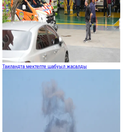
Таиландта мектепте шабуыл жасалды