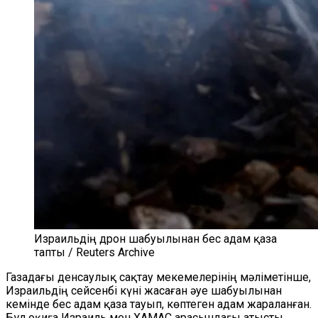
Израильдің дрон шабуылынан бес адам қаза
тапты / Reuters Archive
Газадағы денсаулық сақтау мекемелерінің мәліметінше,
Израильдің сейсенбі күні жасаған әуе шабуылынан
кемінде бес адам қаза тауып, көптеген адам жараланған.
Бұл оқиға Израиль мен ХАМАС арасындағы атысты