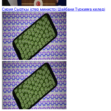
Сирия Сыртқы істер министрі Шайбани Түркияға келеді