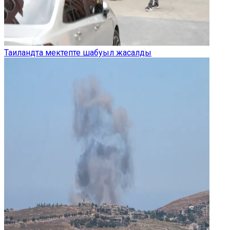
Таиландта мектепте шабуыл жасалды