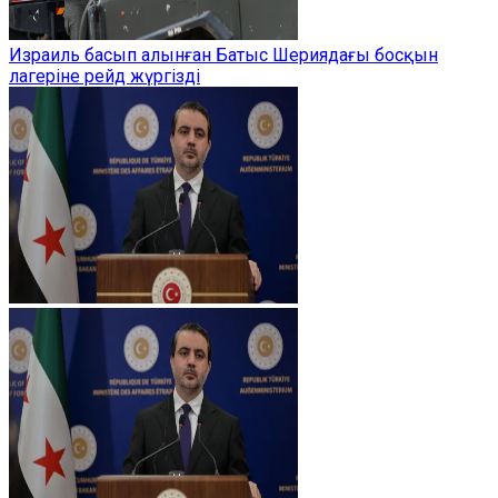
Израиль басып алынған Батыс Шериядағы босқын
лагеріне рейд жүргізді