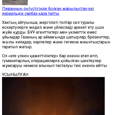
Ливанның оңтүстігінде болған жарылыстан екі
израильдік сарбаз қаза тапты
Хактың айтуынша, жергілікті топтар сел туралы
ескертулерге жедел және үйлесімді әрекет ету үшін
жүйе құрды. БҰҰ агенттіктері мен үкіметтік емес
ұйымдар Газаның әр аймағында шатырлар, брезенттер,
жылы киімдер, көрпелер және гигиена жиынтықтарын
таратып жатыр.
Ол «өте үлкен қажеттіліктер» бар екенін атап өтіп,
гуманитарлық операцияларға қойылған шектеулер
жұмсаруы немесе алынып тасталуы тиіс екенін айтты.
ҰСЫНЫЛҒАН