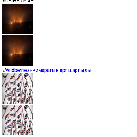
ҰСЫНЫЛҒАН
«Wildberries» ғимаратын өрт шарпыды