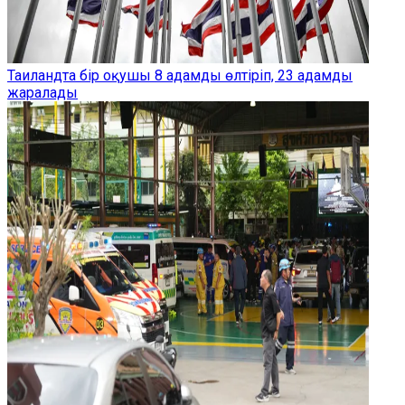
Таиландта бір оқушы 8 адамды өлтіріп, 23 адамды
жаралады