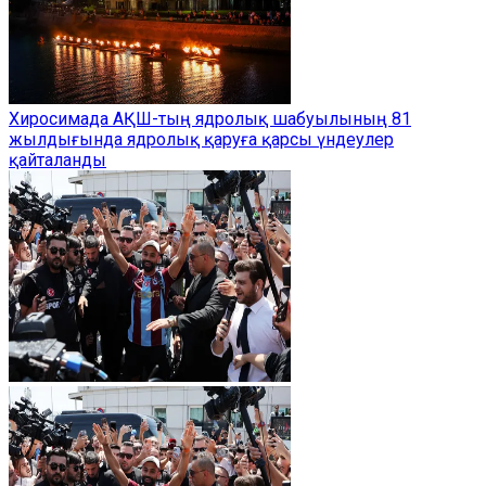
Хиросимада АҚШ-тың ядролық шабуылының 81
жылдығында ядролық қаруға қарсы үндеулер
қайталанды