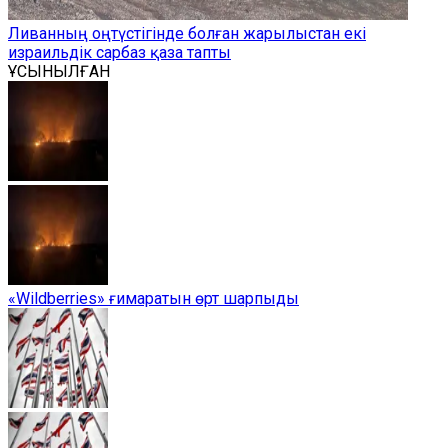
Ливанның оңтүстігінде болған жарылыстан екі
израильдік сарбаз қаза тапты
ҰСЫНЫЛҒАН
«Wildberries» ғимаратын өрт шарпыды