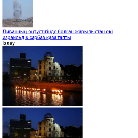
Ливанның оңтүстігінде болған жарылыстан екі
израильдік сарбаз қаза тапты
Іздеу