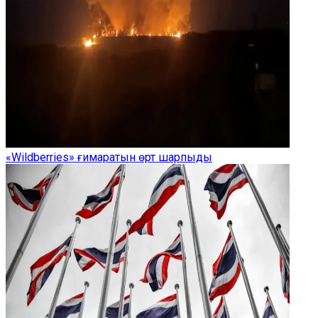
«Wildberries» ғимаратын өрт шарпыды