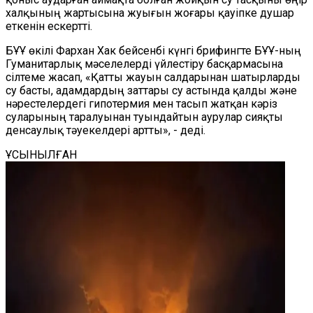
халқының жартысына жуығын жоғары қауіпке душар
еткенін ескертті.
БҰҰ өкілі Фархан Хак бейсенбі күнгі брифингте БҰҰ-ның
Гуманитарлық мәселелерді үйлестіру басқармасына
сілтеме жасап, «Қатты жауын салдарынан шатырларды
су басты, адамдардың заттары су астында қалды және
нәрестелердегі гипотермия мен тасып жатқан кәріз
суларының таралуынан туындайтын аурулар сияқты
денсаулық тәуекелдері артты», - деді.
ҰСЫНЫЛҒАН