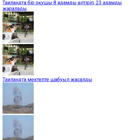
Таиландта бір оқушы 8 адамды өлтіріп, 23 адамды
жаралады
Таиландта мектепте шабуыл жасалды