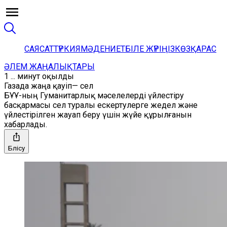
САЯСАТ
ТҮРКИЯ
МӘДЕНИЕТ
БІЛЕ ЖҮРІҢІЗ
КӨЗҚАРАС
ӘЛЕМ ЖАҢАЛЫҚТАРЫ
1 ... минут оқылды
Газада жаңа қауіп— сел
БҰҰ-ның Гуманитарлық мәселелерді үйлестіру
басқармасы сел туралы ескертулерге жедел және
үйлестірілген жауап беру үшін жүйе құрылғанын
хабарлады.
Бөлісу