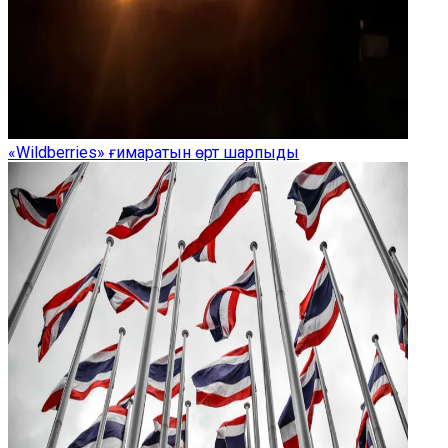
«Wildberries» ғимаратын өрт шарпыды