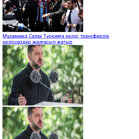
Мұхаммед Салах Түркияға келді: трансферлік
келіссөздер жалғасып жатыр