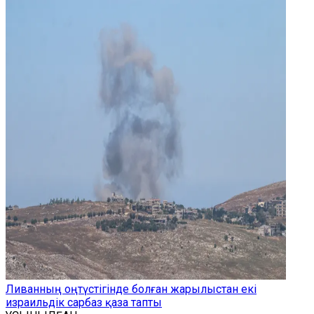
Ливанның оңтүстігінде болған жарылыстан екі
израильдік сарбаз қаза тапты