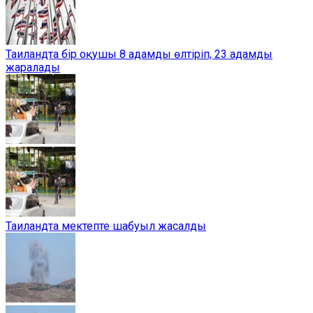
Таиландта бір оқушы 8 адамды өлтіріп, 23 адамды
жаралады
Таиландта мектепте шабуыл жасалды