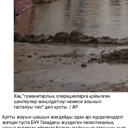
Хақ "гуманитарлық операцияларға қойылған
шектеулер жеңілдетілуі немесе алынып
тасталуы тиіс" деп қосты. / AP
Қатты жауын-шашын жағдайды одан әрі күрделендіріп
жатқан тұста БҰҰ Газадағы жүздеген палестиналық
қоныс аударған аймақта болған жойқын су тасқыны өңір