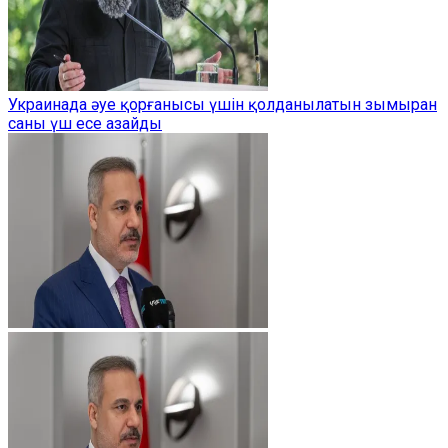
Украинада әуе қорғанысы үшін қолданылатын зымыран
саны үш есе азайды