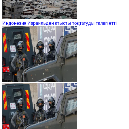
Индонезия Израильден атысты тоқтатуды талап етті