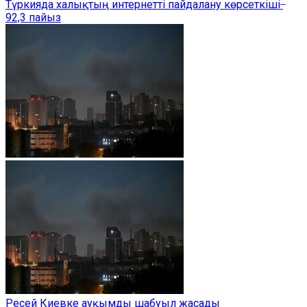
Түркияда халықтың интернетті пайдалану көрсеткіші ̶
92,3 пайыз
Ресей Киевке ауқымды шабуыл жасады