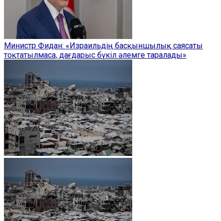
Министр Фидан: «Израильдің басқыншылық саясаты
тоқтатылмаса, дағдарыс бүкіл әлемге таралады»