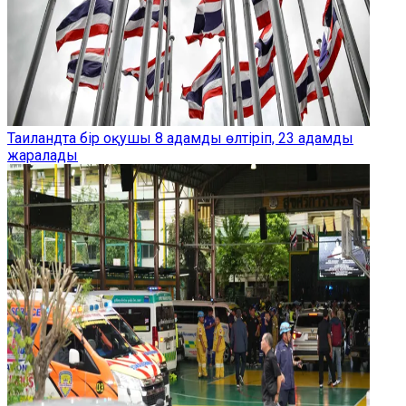
Таиландта бір оқушы 8 адамды өлтіріп, 23 адамды
жаралады