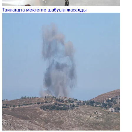
Таиландта мектепте шабуыл жасалды