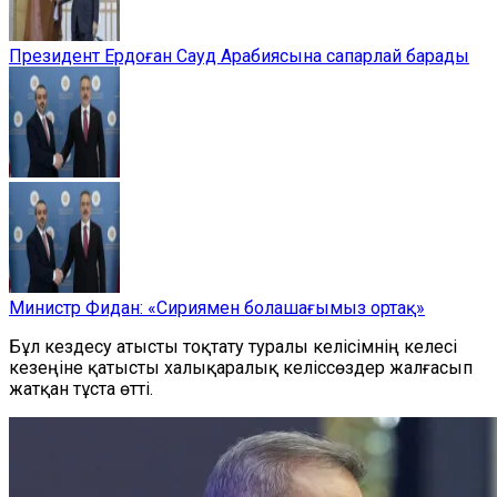
Президент Ердоған Сауд Арабиясына сапарлай барады
Министр Фидан: «Сириямен болашағымыз ортақ»
Бұл кездесу атысты тоқтату туралы келісімнің келесі
кезеңіне қатысты халықаралық келіссөздер жалғасып
жатқан тұста өтті.