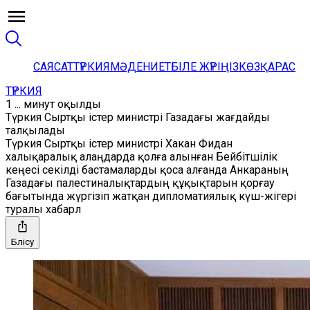
САЯСАТ
ТҮРКИЯ
МӘДЕНИЕТ
БІЛЕ ЖҮРІҢІЗ
КӨЗҚАРАС
ТҮРКИЯ
1 ... минут оқылды
Түркия Сыртқы істер министрі Газадағы жағдайды
талқылады
Түркия Сыртқы істер министрі Хакан Фидан
халықаралық алаңдарда қолға алынған Бейбітшілік
кеңесі секілді бастамаларды қоса алғанда Анкараның
Газадағы палестиналықтардың құқықтарын қорғау
бағытында жүргізіп жатқан дипломатиялық күш-жігері
туралы хабарл
Бөлісу