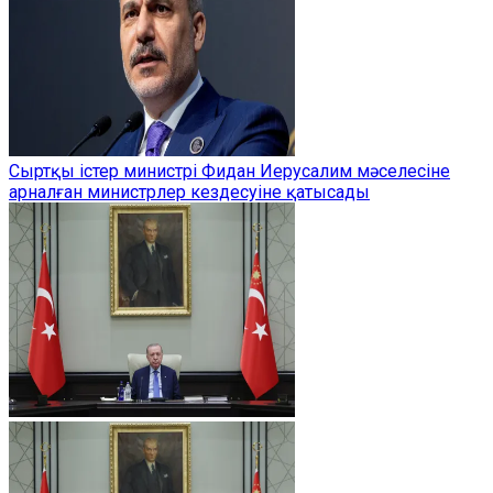
Сыртқы істер министрі Фидан Иерусалим мәселесіне
арналған министрлер кездесуіне қатысады