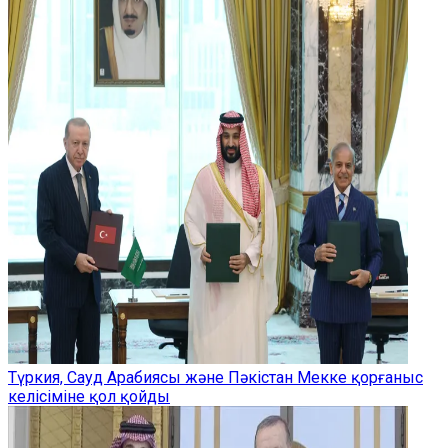
Түркия, Сауд Арабиясы және Пәкістан Мекке қорғаныс
келісіміне қол қойды