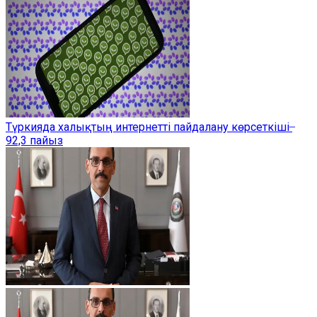
Түркияда халықтың интернетті пайдалану көрсеткіші ̶
92,3 пайыз