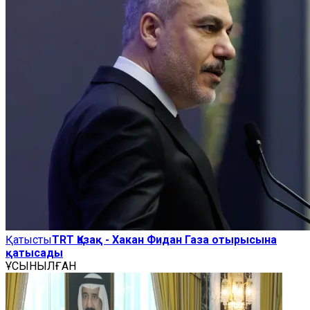
Қатысты
TRT Қазақ - Хакан Фидан Газа отырысына
қатысады
ҰСЫНЫЛҒАН