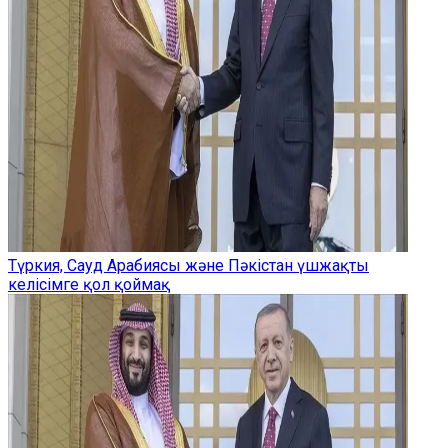
Түркия, Сауд Арабиясы және Пәкістан үшжақты
келісімге қол қоймақ