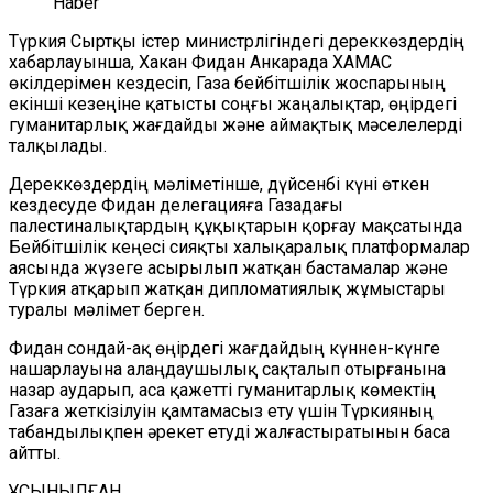
Haber
Түркия Сыртқы істер министрлігіндегі дереккөздердің
хабарлауынша, Хакан Фидан Анкарада ХАМАС
өкілдерімен кездесіп, Газа бейбітшілік жоспарының
екінші кезеңіне қатысты соңғы жаңалықтар, өңірдегі
гуманитарлық жағдайды және аймақтық мәселелерді
талқылады.
Дереккөздердің мәліметінше, дүйсенбі күні өткен
кездесуде Фидан делегацияға Газадағы
палестиналықтардың құқықтарын қорғау мақсатында
Бейбітшілік кеңесі сияқты халықаралық платформалар
аясында жүзеге асырылып жатқан бастамалар және
Түркия атқарып жатқан дипломатиялық жұмыстары
туралы мәлімет берген.
Фидан сондай-ақ өңірдегі жағдайдың күннен-күнге
нашарлауына алаңдаушылық сақталып отырғанына
назар аударып, аса қажетті гуманитарлық көмектің
Газaға жеткізілуін қамтамасыз ету үшін Түркияның
табандылықпен әрекет етуді жалғастыратынын баса
айтты.
ҰСЫНЫЛҒАН