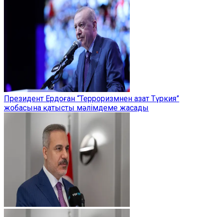
Президент Ердоған “Терроризмнен азат Түркия”
жобасына қатысты мәлімдеме жасады