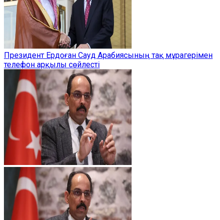
Президент Ердоған Сауд Арабиясының тақ мұрагерімен
телефон арқылы сөйлесті