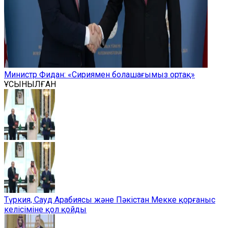
Министр Фидан: «Сириямен болашағымыз ортақ»
ҰСЫНЫЛҒАН
Түркия, Сауд Арабиясы және Пәкістан Мекке қорғаныс
келісіміне қол қойды