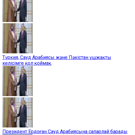
Түркия, Сауд Арабиясы және Пәкістан үшжақты
келісімге қол қоймақ
Президент Ердоған Сауд Арабиясына сапарлай барады