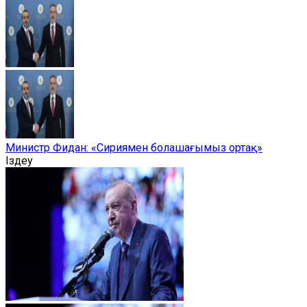
Министр Фидан: «Сириямен болашағымыз ортақ»
Іздеу