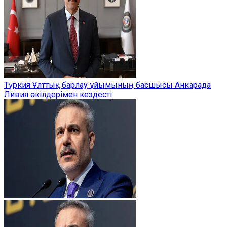
Түркия Ұлттық барлау ұйымының басшысы Анкарада
Ливия өкілдерімен кездесті