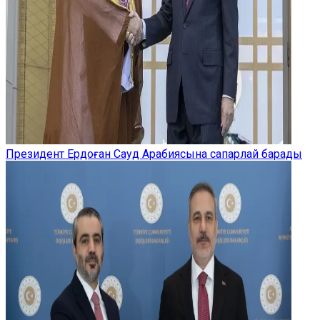
Президент Ердоған Сауд Арабиясына сапарлай барады