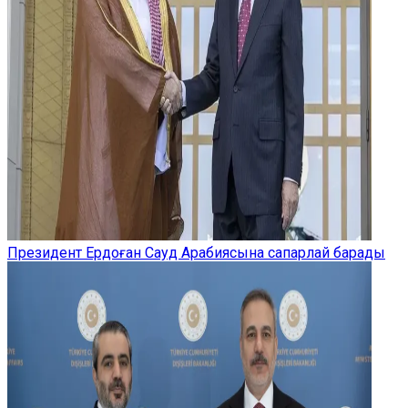
Президент Ердоған Сауд Арабиясына сапарлай барады