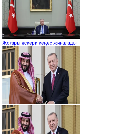
Жоғары әскери кеңес жиналады