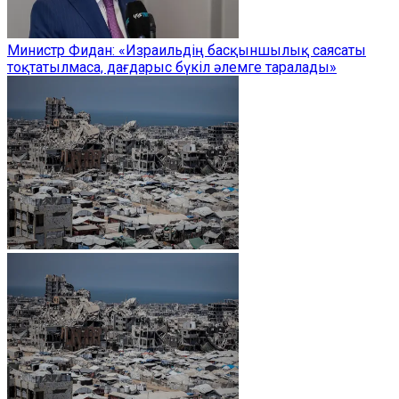
Министр Фидан: «Израильдің басқыншылық саясаты
тоқтатылмаса, дағдарыс бүкіл әлемге таралады»