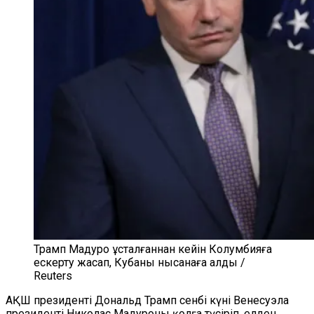
Трамп Мадуро ұсталғаннан кейін Колумбияға
ескерту жасап, Кубаны нысанаға алды /
Reuters
АҚШ президенті Дональд Трамп сенбі күні Венесуэла
президенті Николас Мадуроны қолға түсіріп, елден