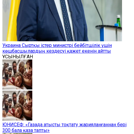
Украина Сыртқы істер министрі бейбітшілік үшін
көшбасшылардың кездесуі қажет екенін айтты
ҰСЫНЫЛҒАН
ЮНИСЕФ: «Газада атысты тоқтату жарияланғаннан бері
300 бала қаза тапты»