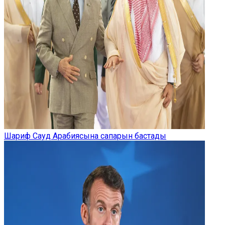
Шариф Сауд Арабиясына сапарын бастады