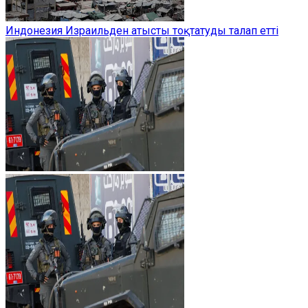
Индонезия Израильден атысты тоқтатуды талап етті