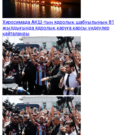
Хиросимада АҚШ-тың ядролық шабуылының 81
жылдығында ядролық қаруға қарсы үндеулер
қайталанды