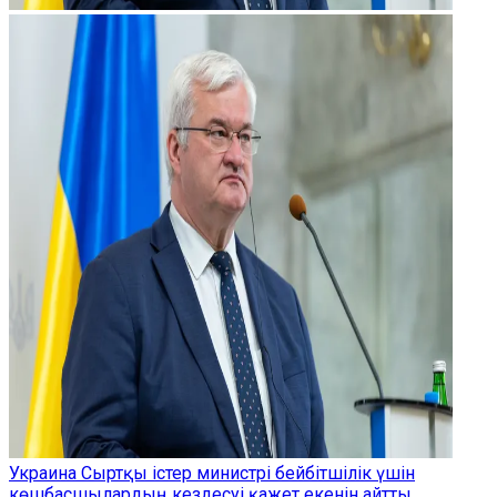
Украина Сыртқы істер министрі бейбітшілік үшін
көшбасшылардың кездесуі қажет екенін айтты