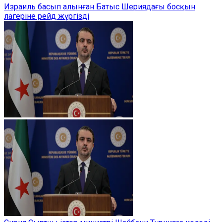
Израиль басып алынған Батыс Шериядағы босқын
лагеріне рейд жүргізді