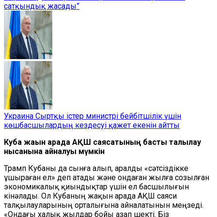
сатқындық жасады”
Украина Сыртқы істер министрі бейбітшілік үшін
көшбасшылардың кездесуі қажет екенін айтты
Куба жақын арада АҚШ саясатының басты талқылау
нысанына айналуы мүмкін
Трамп Кубаны да сынға алып, аралды «сәтсіздікке
ұшыраған ел» деп атады және ондаған жылға созылған
экономикалық қиындықтар үшін ел басшылығын
кінәлады. Ол Кубаның жақын арада АҚШ саяси
талқылауларының орталығына айналатынын меңзеді.
«Ондағы халық жылдар бойы азап шекті. Біз