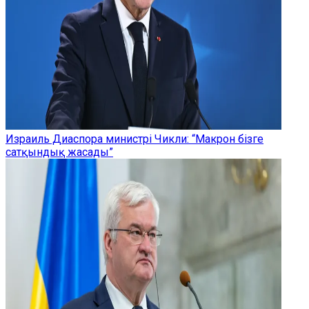
Израиль Диаспора министрі Чикли: “Макрон бізге
сатқындық жасады”