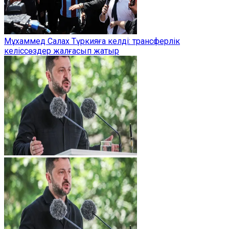
Мұхаммед Салах Түркияға келді: трансферлік
келіссөздер жалғасып жатыр