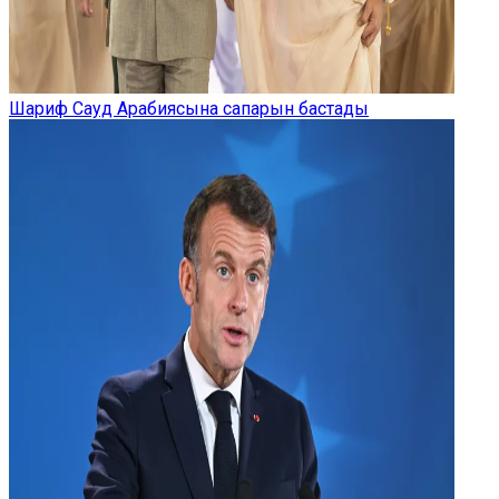
Шариф Сауд Арабиясына сапарын бастады