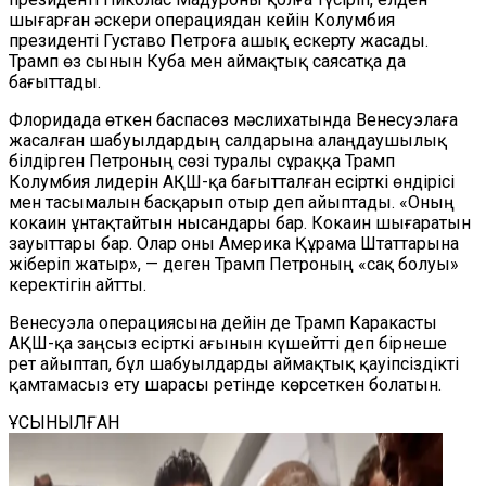
шығарған әскери операциядан кейін Колумбия
президенті Густаво Петроға ашық ескерту жасады.
Трамп өз сынын Куба мен аймақтық саясатқа да
бағыттады.
Флоридада өткен баспасөз мәслихатында Венесуэлаға
жасалған шабуылдардың салдарына алаңдаушылық
білдірген Петроның сөзі туралы сұраққа Трамп
Колумбия лидерін АҚШ-қа бағытталған есірткі өндірісі
мен тасымалын басқарып отыр деп айыптады. «Оның
кокаин ұнтақтайтын нысандары бар. Кокаин шығаратын
зауыттары бар. Олар оны Америка Құрама Штаттарына
жіберіп жатыр», — деген Трамп Петроның «сақ болуы»
керектігін айтты.
Венесуэла операциясына дейін де Трамп Каракасты
АҚШ-қа заңсыз есірткі ағынын күшейтті деп бірнеше
рет айыптап, бұл шабуылдарды аймақтық қауіпсіздікті
қамтамасыз ету шарасы ретінде көрсеткен болатын.
ҰСЫНЫЛҒАН