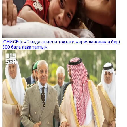
ЮНИСЕФ: «Газада атысты тоқтату жарияланғаннан бері
300 бала қаза тапты»