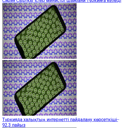
Сирия Сыртқы істер министрі Шайбани Түркияға келеді
Түркияда халықтың интернетті пайдалану көрсеткіші ̶
92,3 пайыз