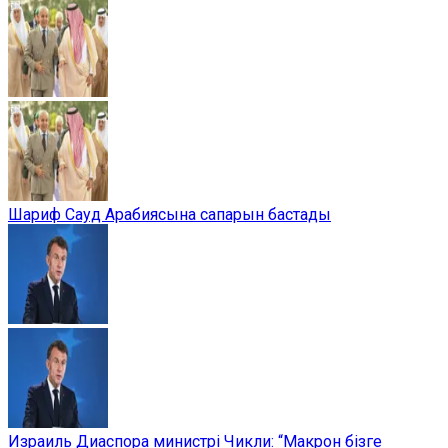
Шариф Сауд Арабиясына сапарын бастады
Израиль Диаспора министрі Чикли: “Макрон бізге