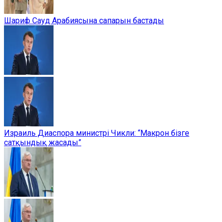
Шариф Сауд Арабиясына сапарын бастады
Израиль Диаспора министрі Чикли: “Макрон бізге
сатқындық жасады”