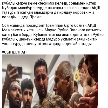
кубалықтарға көмектескіміз келеді, сонымен қатар
Кубадан мәжбүрлі түрде шығарылып, осы елде (АҚШ-
та) тұрып жатқан адамдарға да қолдау көрсеткіміз
келеді», — деді Трамп.
Сол жиында президент Трамппен бірге болған АҚШ
Мемлекеттік хатшысы Марко Рубио Гаванаға қатысты
қатаң баға берді. Кубаны «нағыз апат» деп атаған Рубио
кубалық шенеуніктерді Мадуро үкіметін аяғынан тік
ұстап тұруда шешуші рөл атқарды деп айыптады.
ҰСЫНЫЛҒАН