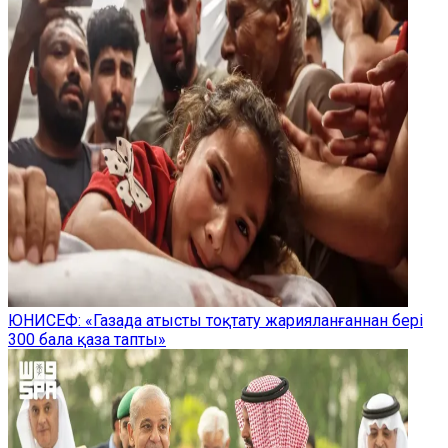
ЮНИСЕФ: «Газада атысты тоқтату жарияланғаннан бері
300 бала қаза тапты»