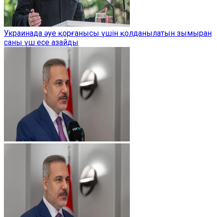
Украинада әуе қорғанысы үшін қолданылатын зымыран
саны үш есе азайды