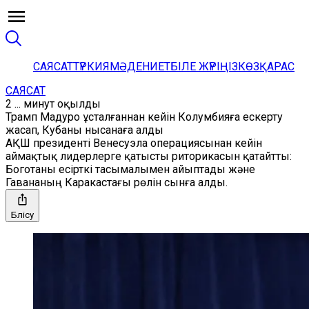
САЯСАТ
ТҮРКИЯ
МӘДЕНИЕТ
БІЛЕ ЖҮРІҢІЗ
КӨЗҚАРАС
САЯСАТ
2 ... минут оқылды
Трамп Мадуро ұсталғаннан кейін Колумбияға ескерту
жасап, Кубаны нысанаға алды
АҚШ президенті Венесуэла операциясынан кейін
аймақтық лидерлерге қатысты риторикасын қатайтты:
Боготаны есірткі тасымалымен айыптады және
Гавананың Каракастағы рөлін сынға алды.
Бөлісу