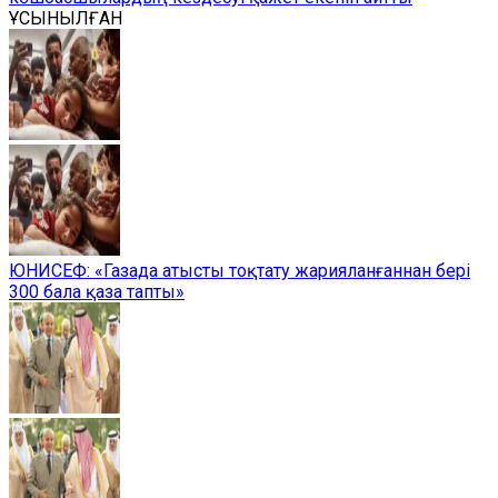
ҰСЫНЫЛҒАН
ЮНИСЕФ: «Газада атысты тоқтату жарияланғаннан бері
300 бала қаза тапты»