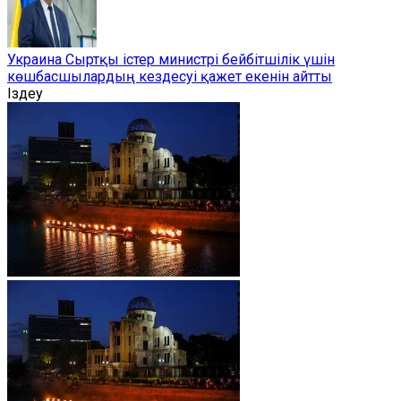
Украина Сыртқы істер министрі бейбітшілік үшін
көшбасшылардың кездесуі қажет екенін айтты
Іздеу