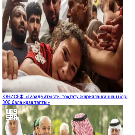
ЮНИСЕФ: «Газада атысты тоқтату жарияланғаннан бері
300 бала қаза тапты»