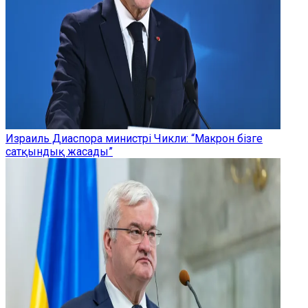
Израиль Диаспора министрі Чикли: “Макрон бізге
сатқындық жасады”