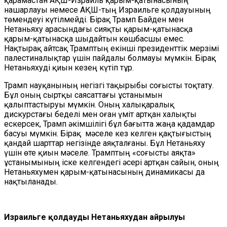
қарамастан АҚШ-Израиль қарым-қатынасының
нашарлауы немесе АҚШ-тың Израильге қолдауының
төмендеуі күтілмейді. Бірақ Трамп Байден мен
Нетаньяху арасындағы сияқты қарым-қатынасқа
қарым-қатынасқа шыдайтын көшбасшы емес.
Нақтырақ айтсақ Трамптың екінші президенттік мерзімі
палестиналықтар үшін пайдалы болмауы мүмкін. Бірақ
Нетаньяхуді қиын кезең күтіп тұр.
Трамп науқанының негізгі тақырыбы соғысты тоқтату.
Бұл оның сыртқы саясаттағы ұстанымын
қалыптастыруы мүмкін. Оның халықаралық
дискурстағы беделі мен оған үміт артқан халықты
ескерсек, Трамп әкімшілігі бұл бағытта жаңа қадамдар
басуы мүмкін. Бірақ мәселе кез келген қақтығыстың
қандай шарттар негізінде аяқталғаны. Бұл Нетаньяху
үшін өте қиын мәселе. Трамптың «соғысты аяқта»
ұстанымының іске келгендегі әсері артқан сайын, оның
Нетаньяхумен қарым-қатынасының динамикасы да
нақтыланады.
Израильге қолдаудың Нетаньяхудан айрылуы