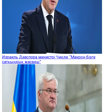
Израиль Диаспора министрі Чикли: “Макрон бізге
сатқындық жасады”