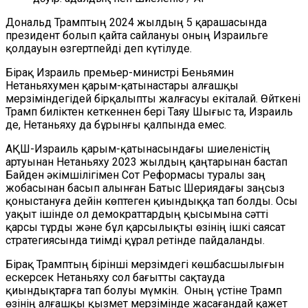
Дональд Трамптың 2024 жылдың 5 қарашасында
президент болып қайта сайлануы оның Израильге
қолдауын өзгертпейді деп күтілуде.
Бірақ Израиль премьер-министрі Беньямин
Нетаньяхумен қарым-қатынастары алғашқы
мерзіміндегідей бірқалыпты жалғасуы екіталай. Өйткені
Трамп биліктен кеткеннен бері Таяу Шығыс та, Израиль
де, Нетаньяху да бұрынғы қалпында емес.
АҚШ-Израиль қарым-қатынасындағы шиеленістің
артуынан Нетаньяху 2023 жылдың қаңтарынан бастап
Байден әкімшілігімен Сот Реформасы туралы заң
жобасынан басып алынған Батыс Шериядағы заңсыз
қоныстануға дейін көптеген қиындыққа тап болды. Осы
уақыт ішінде ол демократтардың қысымына сәтті
қарсы тұрды және бұл қарсылықты өзінің ішкі саясат
стратегиясында тиімді құрал ретінде пайдаланды.
Бірақ Трамптың бірінші мерзімдегі көшбасшылығын
ескерсек Нетаньяху сол бағытты сақтауда
қиындықтарға тап болуы мүмкін. Оның үстіне Трамп
өзінің алғашқы қызмет мерзімінде жасағандай қажет