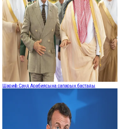
Шариф Сауд Арабиясына сапарын бастады