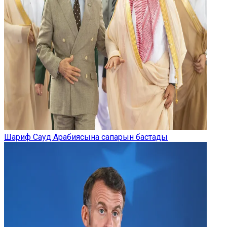
Шариф Сауд Арабиясына сапарын бастады