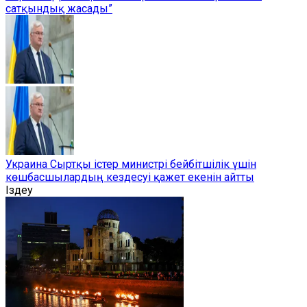
сатқындық жасады”
Украина Сыртқы істер министрі бейбітшілік үшін
көшбасшылардың кездесуі қажет екенін айтты
Іздеу