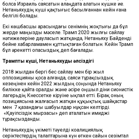
болса Израиль саясатын алаңдата алатын күшке ие.
Нетаньяхудің күші қақтығыс басылғаннан кейін ғана
белгілі болады.
Екі көшбасшы арасындағы сенімнің жоқтығы да бұл
жерде маңызды мәселе. Трамп 2020 жылғы сайлау
нәтижелеріне дауласып жатқанда, Нетаньяху Байденді
бейне хабарламамен құттықтаған болатын. Кейін Трамп
бұл әрекетті опасыздық деп бағалады.
Трамптың күші, Нетаньяхудың әлсіздігі
2018 жылдан бергі бес сайлау мен бір жыл
оппозицияны қоса алғанда, саяси тұрақсыздық
кезеңінен кейін 2022 жылдың соңында Нетаньяху
билікке қайта оралды және әсіре оңшыл діни сионистік
лагерьдің Кнессетке кіруіне ықпал етті. Бірақ оның
позициясына жалғасып жатқан құқықтық шайқастар
мен 7 қазандағы шабуылдар нұқсан келтірді.
«Қауіпсіздік мырзасы» деп аталатын имиджі
тұрақсызданды.
Нетаньяхудің үкіметі тәуелді коалициялық
серіктестердің талаптарына күн өткен сайын сезімтал