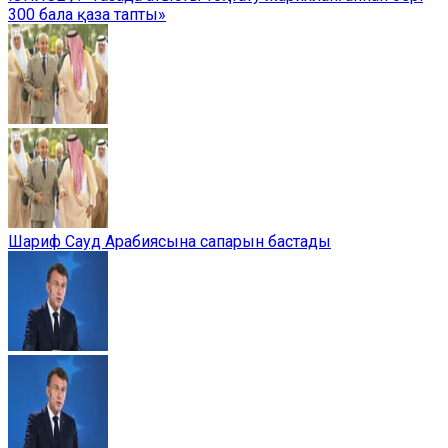
300 бала қаза тапты»
Шариф Сауд Арабиясына сапарын бастады