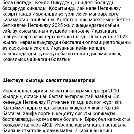
бола бастады. Кейде Ликудтың ішіндегі бөлінуді
басқаруда қиналды. Қорытындылай келе Нетаньяху
қазіргі таңда Израильде әртүрлі саяси маневрлерге
қарамастан көшбасшы. Көптеген ішкі мәселемен бетпе-
бет келген Нетаньяху 2025 жыл жақындаған сайын
сайлау қысымының күшейетінін және 7 қазандағы
шабуылдар сөзсіз тергелетінін біледі. Оның үстіне 2023
жылғы наразылықтардан басталған оппозиция толқыны
өз қарқынын сақтап, 7 қазаннан кейін кепілге
алынғандарды құтқаруға бағытталған динамикалық
қозғалысқа айналған болатын.
Шектеулі сыртқы саясат параметрлері
Израильдің сыртқы саясаттағы параметерлері 2010
жылдың ортасынан бастап айтарлықтай азайды. Ол
кезеңде Нетаньяху Путинмен тиімді диалог жүргізіп,
Қытаймен қарым-қатынасты жақсарту және Қытай
бастаған Хайфа портын кеңейту сияқты көпжақты
бастамаларды қолға алған болатын. Бірақ бұл көпжақты
көзқарас ішінара АҚШ-Израиль қарым-қатынастарына
байланысты толық дамымады. 7 қазаннан кейін