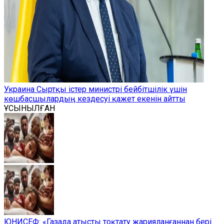
Украина Сыртқы істер министрі бейбітшілік үшін
көшбасшылардың кездесуі қажет екенін айтты
ҰСЫНЫЛҒАН
ЮНИСЕФ: «Газада атысты тоқтату жарияланғаннан бері