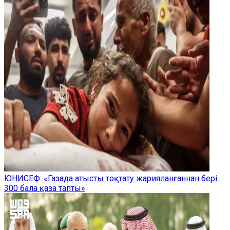
ЮНИСЕФ: «Газада атысты тоқтату жарияланғаннан бері
300 бала қаза тапты»