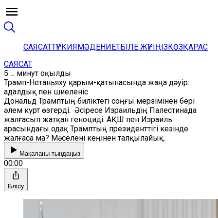
САЯСАТ
ТҮРКИЯ
МӘДЕНИЕТ
БІЛЕ ЖҮРІҢІЗ
КӨЗҚАРАС
САЯСАТ
5 ... минут оқылды
Трамп-Нетаньяху қарым-қатынасында жаңа дәуір:
адалдық пен шиеленіс
Дональд Трамптың биліктегі соңғы мерзімінен бері
әлем күрт өзгерді. Әсіресе Израильдің Палестинада
жалғасып жатқан геноциді. АҚШ пен Израиль
арасындағы одақ Трамптың президенттігі кезінде
жалғаса ма? Мәселені кеңінен талқылайық.
Мақаланы тыңдаңыз
00:00
Бөлісу