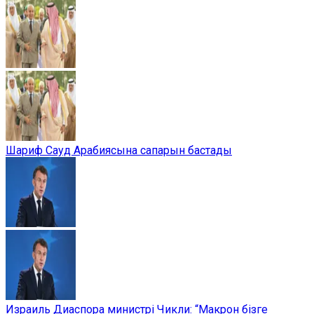
Шариф Сауд Арабиясына сапарын бастады
Израиль Диаспора министрі Чикли: “Макрон бізге