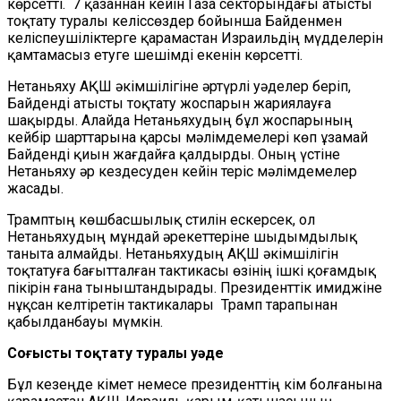
көрсетті. 7 қазаннан кейін Газа секторындағы атысты
тоқтату туралы келіссөздер бойынша Байденмен
келіспеушіліктерге қарамастан Израильдің мүдделерін
қамтамасыз етуге шешімді екенін көрсетті.
Нетаньяху АҚШ әкімшілігіне әртүрлі уәделер беріп,
Байденді атысты тоқтату жоспарын жариялауға
шақырды. Алайда Нетаньяхудың бұл жоспарының
кейбір шарттарына қарсы мәлімдемелері көп ұзамай
Байденді қиын жағдайға қалдырды. Оның үстіне
Нетаньяху әр кездесуден кейін теріс мәлімдемелер
жасады.
Трамптың көшбасшылық стилін ескерсек, ол
Нетаньяхудың мұндай әрекеттеріне шыдымдылық
таныта алмайды. Нетаньяхудың АҚШ әкімшілігін
тоқтатуға бағытталған тактикасы өзінің ішкі қоғамдық
пікірін ғана тыныштандырады. Президенттік имиджіне
нұқсан келтіретін тактикалары Трамп тарапынан
қабылданбауы мүмкін.
Соғысты тоқтату туралы уәде
Бұл кезеңде Үкімет немесе президенттің кім болғанына