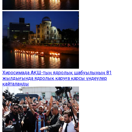
Хиросимада АҚШ-тың ядролық шабуылының 81
жылдығында ядролық қаруға қарсы үндеулер
қайталанды