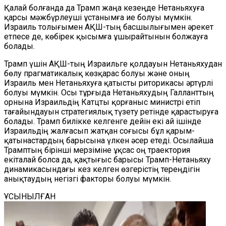
Қалай болғанда да Трамп жаңа кезеңде Нетаньяхуға
қарсы мәжбүрлеуші ​​ұстанымға ие болуы мүмкін.
Израиль толығымен АҚШ-тың басшылығымен әрекет
етпесе де, көбірек қысымға ұшырайтынын болжауға
болады.
Трамп үшін АҚШ-тың Израильге қолдауын Нетаньяхудан
бөлу прагматикалық көзқарас болуы және оның
Израиль мен Нетаньяхуға қатысты риторикасы әртүрлі
болуы мүмкін. Осы тұрғыда Нетаньяхудың Галланттың
орнына Израильдің Катцты қорғаныс министрі етіп
тағайындауын стратегиялық түзету ретінде қарастыруға
болады. Трамп билікке келгенге дейін екі ай ішінде
Израильдің жалғасып жатқан соғысы бұл қарым-
қатынастардың барысына үлкен әсер етеді. Осылайша
Трамптың бірінші мерзіміне ұқсас оң траектория
екіталай болса да, қақтығыс барысы Трамп-Нетаньяху
динамикасындағы кез келген өзгерістің тереңдігін
анықтаудың негізгі факторы болуы мүмкін.
ҰСЫНЫЛҒАН