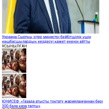
Украина Сыртқы істер министрі бейбітшілік үшін
көшбасшылардың кездесуі қажет екенін айтты
ҰСЫНЫЛҒАН
ЮНИСЕФ: «Газада атысты тоқтату жарияланғаннан бері
300 бала қаза тапты»