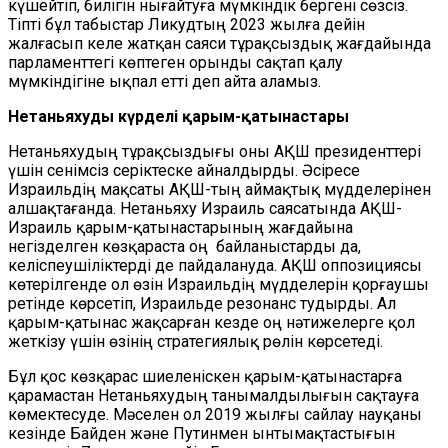
күшейтіп, билігін нығайтуға мүмкіндік бергені сөзсіз.
Тіпті бұл табыстар Ликудтың 2023 жылға дейін
жалғасып келе жатқан саяси тұрақсыздық жағдайында
парламенттегі көптеген орынды сақтап қалу
мүмкіндігіне ықпал етті деп айта аламыз.
Нетаньяхудың күрделі қарым-қатынастары
Нетаньяхудың тұрақсыздығы оны АҚШ президенттері
үшін сенімсіз серіктеске айналдырды. Әсіресе
Израильдің мақсаты АҚШ-тың аймақтық мүдделерінен
алшақтағанда. Нетаньяху Израиль саясатында АҚШ-
Израиль қарым-қатынастарының жағдайына
негізделген көзқараста оң байланыстарды да,
келіспеушіліктерді де пайдалануда. АҚШ оппозициясы
көтерілгенде ол өзін Израильдің мүдделерін қорғаушы
ретінде көрсетіп, Израильде резонанс тудырды. Ал
қарым-қатынас жақсарған кезде оң нәтижелерге қол
жеткізу үшін өзінің стратегиялық рөлін көрсетеді.
Бұл қос көзқарас шиеленіскен қарым-қатынастарға
қарамастан Нетаньяхудың танымалдылығын сақтауға
көмектесуде. Мәселен ол 2019 жылғы сайлау науқаны
кезінде Байден және Путинмен ынтымақтастығын