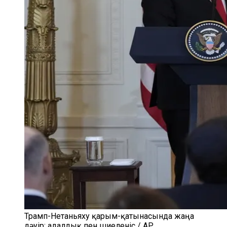
Трамп-Нетаньяху қарым-қатынасында жаңа
дәуір: адалдық пен шиеленіс / AP