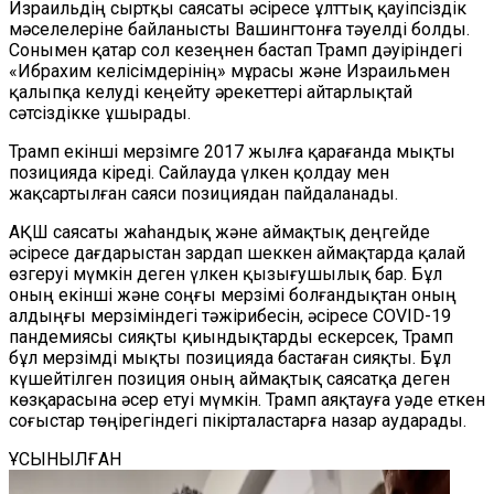
Израильдің сыртқы саясаты әсіресе ұлттық қауіпсіздік
мәселелеріне байланысты Вашингтонға тәуелді болды.
Сонымен қатар сол кезеңнен бастап Трамп дәуіріндегі
«Ибрахим келісімдерінің» мұрасы және Израильмен
қалыпқа келуді кеңейту әрекеттері айтарлықтай
сәтсіздікке ұшырады.
Трамп екінші мерзімге 2017 жылға қарағанда мықты
позицияда кіреді. Сайлауда үлкен қолдау мен
жақсартылған саяси позициядан пайдаланады.
АҚШ саясаты жаһандық және аймақтық деңгейде
әсіресе дағдарыстан зардап шеккен аймақтарда қалай
өзгеруі мүмкін деген үлкен қызығушылық бар. Бұл
оның екінші және соңғы мерзімі болғандықтан оның
алдыңғы мерзіміндегі тәжірибесін, әсіресе COVID-19
пандемиясы сияқты қиындықтарды ескерсек, Трамп
бұл мерзімді мықты позицияда бастаған сияқты. Бұл
күшейтілген позиция оның аймақтық саясатқа деген
көзқарасына әсер етуі мүмкін. Трамп аяқтауға уәде еткен
соғыстар төңірегіндегі пікірталастарға назар аударады.
ҰСЫНЫЛҒАН