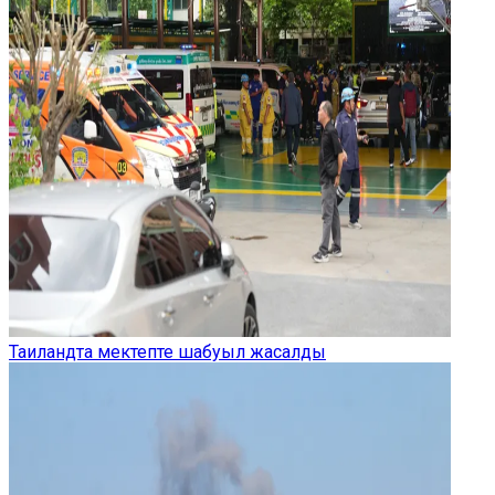
Таиландта мектепте шабуыл жасалды