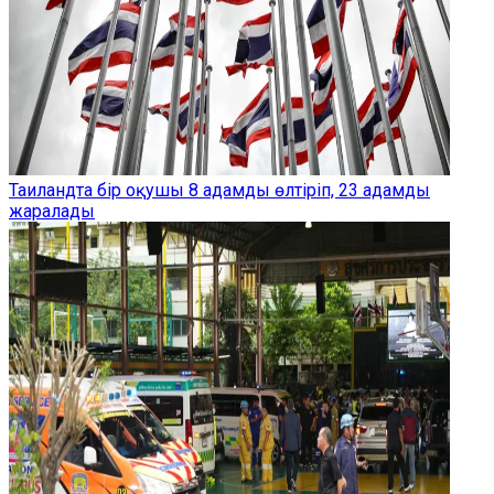
Таиландта бір оқушы 8 адамды өлтіріп, 23 адамды
жаралады