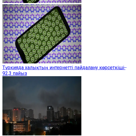
Түркияда халықтың интернетті пайдалану көрсеткіші ̶
92,3 пайыз