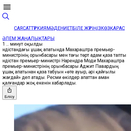
САЯСАТ
ТҮРКИЯ
МӘДЕНИЕТ
БІЛЕ ЖҮРІҢІЗ
КӨЗҚАРАС
ӘЛЕМ ЖАҢАЛЫҚТАРЫ
1 ... минут оқылды
Үндістандағы ұшақ апатында Махараштра премьер-
министрінің орынбасары мен тағы төрт адам қаза тапты
Үндістан премьер-министрі Нарендра Моди Махараштра
премьер-министрінің орынбасары Аджит Павардың
ұшақ апатынан қаза табуын «өте ауыр, әрі қайғылы
жағдай» деп атады. Ресми өкілдер апаттан аман
қалғандар жоқ екенін хабарлады.
Бөлісу