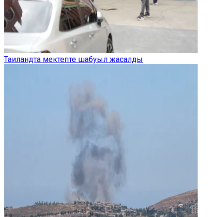
Таиландта мектепте шабуыл жасалды