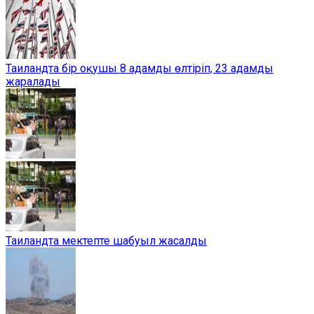
Таиландта бір оқушы 8 адамды өлтіріп, 23 адамды
жаралады
Таиландта мектепте шабуыл жасалды