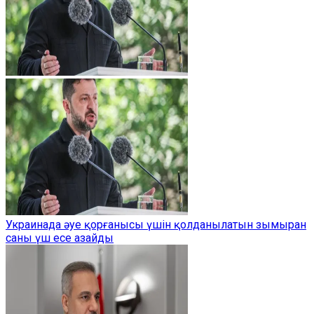
Украинада әуе қорғанысы үшін қолданылатын зымыран
саны үш есе азайды