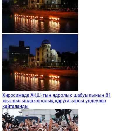
Хиросимада АҚШ-тың ядролық шабуылының 81
жылдығында ядролық қаруға қарсы үндеулер
қайталанды