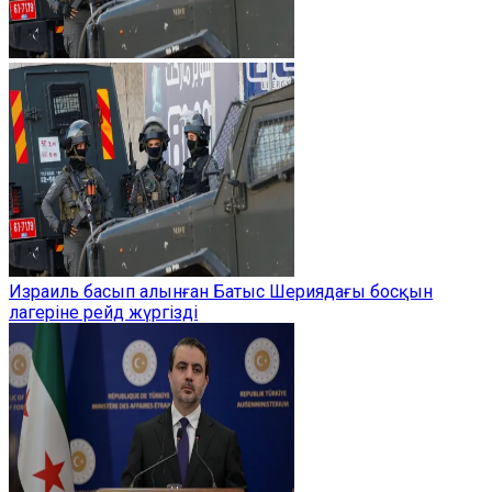
Израиль басып алынған Батыс Шериядағы босқын
лагеріне рейд жүргізді