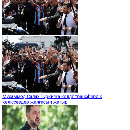
Мұхаммед Салах Түркияға келді: трансферлік
келіссөздер жалғасып жатыр