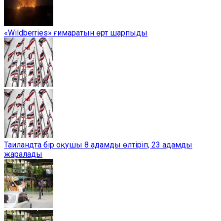
«Wildberries» ғимаратын өрт шарпыды
Таиландта бір оқушы 8 адамды өлтіріп, 23 адамды
жаралады