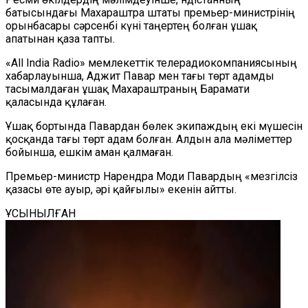
батысындағы Махараштра штаты премьер-министрінің
орынбасары сәрсенбі күні таңертең болған ұшақ
апатынан қаза тапты.
«All India Radio» мемлекеттік телерадиокомпаниясының
хабарлауынша, Аджит Павар мен тағы төрт адамды
тасымалдаған ұшақ Махараштраның Барамати
қаласында құлаған.
Ұшақ бортында Павардан бөлек экипаждың екі мүшесін
қосқанда тағы төрт адам болған. Алдын ала мәліметтер
бойынша, ешкім аман қалмаған.
Премьер-министр Нарендра Моди Павардың «мезгілсіз
қазасы өте ауыр, әрі қайғылы» екенін айтты.
ҰСЫНЫЛҒАН