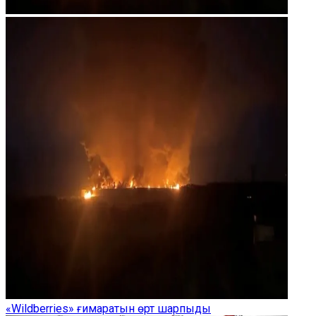
«Wildberries» ғимаратын өрт шарпыды