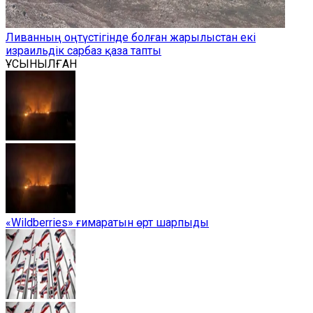
Ливанның оңтүстігінде болған жарылыстан екі
израильдік сарбаз қаза тапты
ҰСЫНЫЛҒАН
«Wildberries» ғимаратын өрт шарпыды