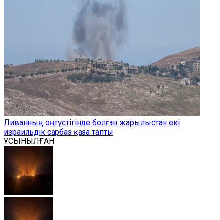
Ливанның оңтүстігінде болған жарылыстан екі
израильдік сарбаз қаза тапты
ҰСЫНЫЛҒАН