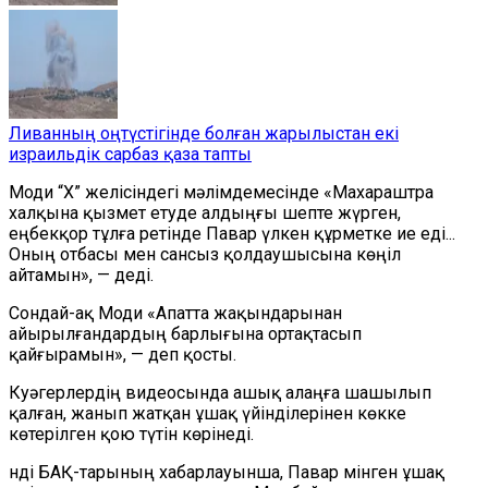
Ливанның оңтүстігінде болған жарылыстан екі
израильдік сарбаз қаза тапты
Моди “X” желісіндегі мәлімдемесінде «Махараштра
халқына қызмет етуде алдыңғы шепте жүрген,
еңбекқор тұлға ретінде Павар үлкен құрметке ие еді...
Оның отбасы мен сансыз қолдаушысына көңіл
айтамын», — деді.
Сондай-ақ Моди «Апатта жақындарынан
айырылғандардың барлығына ортақтасып
қайғырамын», — деп қосты.
Куәгерлердің видеосында ашық алаңға шашылып
қалған, жанып жатқан ұшақ үйінділерінен көкке
көтерілген қою түтін көрінеді.
Үнді БАҚ-тарының хабарлауынша, Павар мінген ұшақ