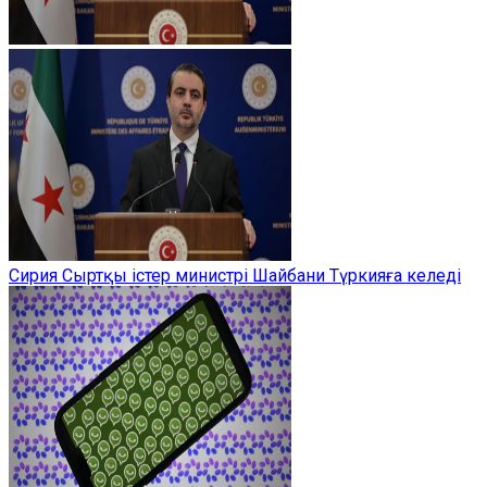
Сирия Сыртқы істер министрі Шайбани Түркияға келеді