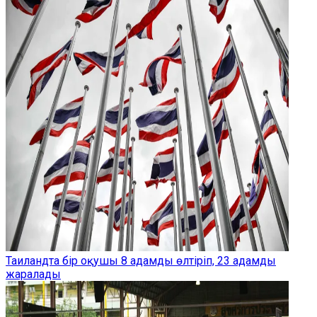
Таиландта бір оқушы 8 адамды өлтіріп, 23 адамды
жаралады