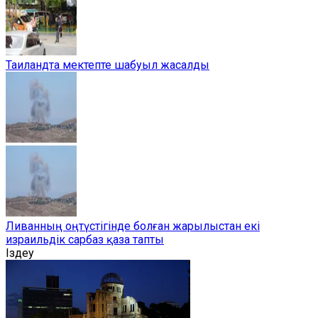
Таиландта мектепте шабуыл жасалды
Ливанның оңтүстігінде болған жарылыстан екі
израильдік сарбаз қаза тапты
Іздеу