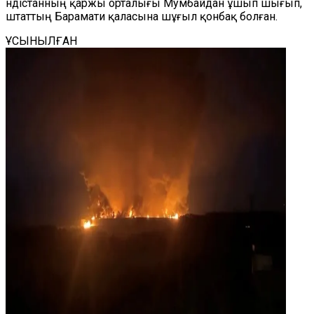
Үндістанның қаржы орталығы Мумбайдан ұшып шығып,
штаттың Барамати қаласына шұғыл қонбақ болған.
ҰСЫНЫЛҒАН