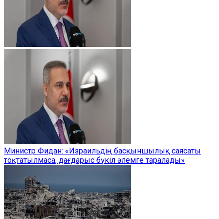
Министр Фидан: «Израильдің басқыншылық саясаты
тоқтатылмаса, дағдарыс бүкіл әлемге таралады»