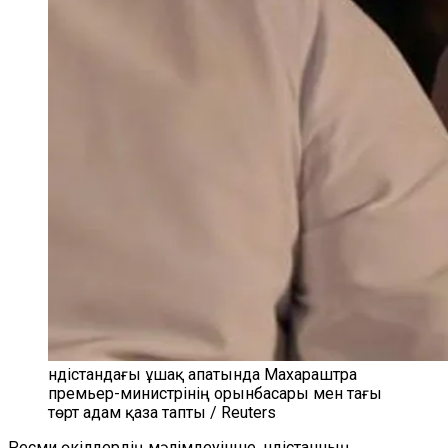
Үндістандағы ұшақ апатында Махараштра
премьер-министрінің орынбасары мен тағы
төрт адам қаза тапты / Reuters
Ресми өкілдердің мәлімдеуінше, Үндістанның