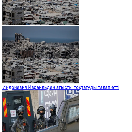
Индонезия Израильден атысты тоқтатуды талап етті