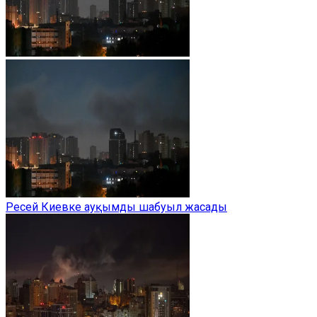
Ресей Киевке ауқымды шабуыл жасады