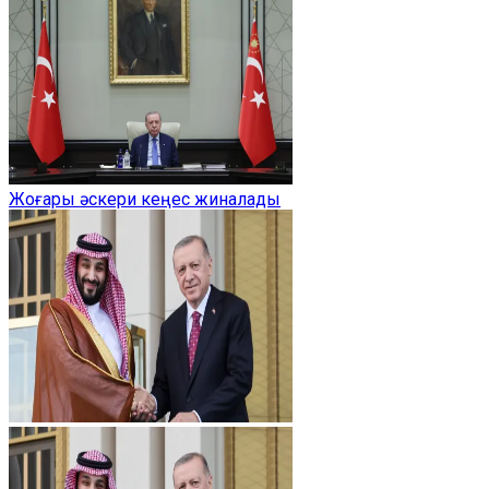
Жоғары әскери кеңес жиналады