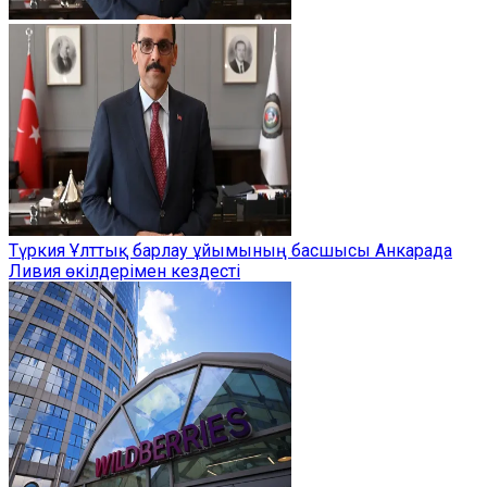
Түркия Ұлттық барлау ұйымының басшысы Анкарада
Ливия өкілдерімен кездесті