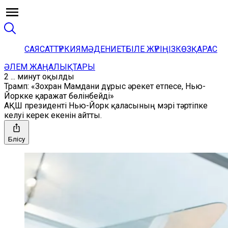
САЯСАТ
ТҮРКИЯ
МӘДЕНИЕТ
БІЛЕ ЖҮРІҢІЗ
КӨЗҚАРАС
ӘЛЕМ ЖАҢАЛЫҚТАРЫ
2 ... минут оқылды
Трамп: «Зохран Мамдани дұрыс әрекет етпесе, Нью-
Йоркке қаражат бөлінбейді»
АҚШ президенті Нью-Йорк қаласының мэрі тәртіпке
келуі керек екенін айтты.
Бөлісу