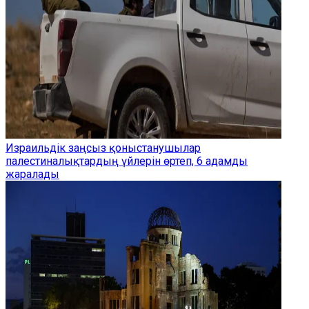
Израильдік заңсыз қоныстанушылар
палестиналықтардың үйлерін өртеп, 6 адамды
жаралады