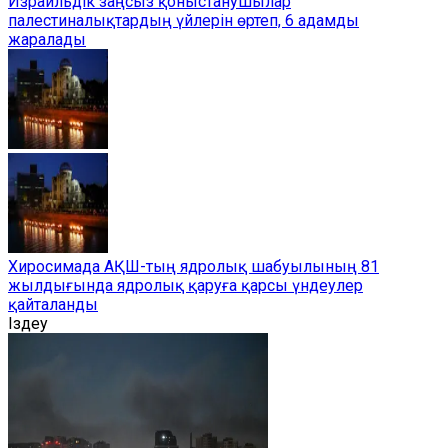
Израильдік заңсыз қоныстанушылар
палестиналықтардың үйлерін өртеп, 6 адамды
жаралады
Хиросимада АҚШ-тың ядролық шабуылының 81
жылдығында ядролық қаруға қарсы үндеулер
қайталанды
Іздеу