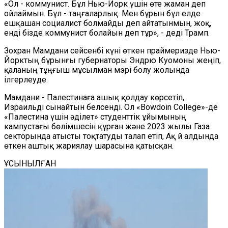
«Ол - коммунист. Бұл Нью-Йорк үшін өте жаман деп
ойлаймын. Бұл - таңғаларлық. Мен бұрын бұл елде
ешқашан социалист болмайды деп айтатынмын, жоқ,
енді бізде коммунист болайын деп тұр», - деді Трамп.
Зохран Мамдани сейсенбі күні өткен праймеризде Нью-
Йорктың бұрынғы губернаторы Эндрю Куомоны жеңіп,
қаланың тұңғыш мұсылман мэрі болу жолында
ілгерлеуде.
Мамдани - Палестинаға ашық қолдау көрсетіп,
Израильді сынайтын белсенді. Ол «Bowdoin College»-де
«Палестина үшін әділет» студенттік ұйымының
кампустағы бөлімшесін құрған және 2023 жылы Газа
секторында атысты тоқтатуды талап етіп, Ақ Үй алдында
өткен аштық жариялау шарасына қатысқан.
ҰСЫНЫЛҒАН