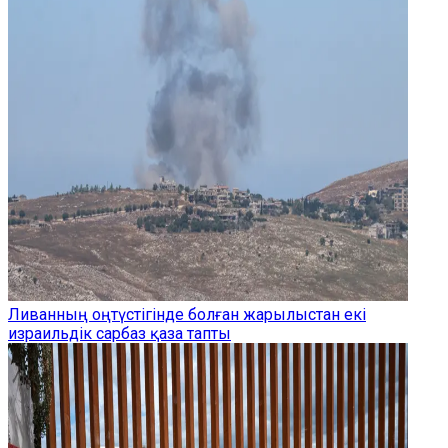
Ливанның оңтүстігінде болған жарылыстан екі
израильдік сарбаз қаза тапты