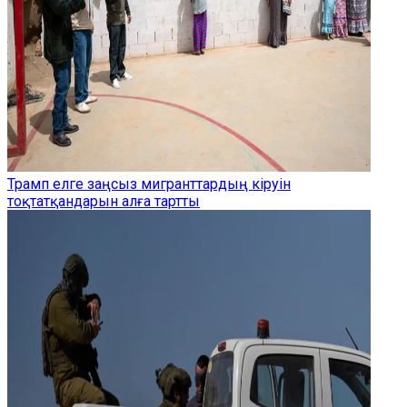
Трамп елге заңсыз мигранттардың кіруін
тоқтатқандарын алға тартты