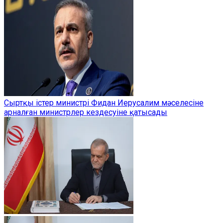
Сыртқы істер министрі Фидан Иерусалим мәселесіне
арналған министрлер кездесуіне қатысады