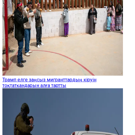
Трамп елге заңсыз мигранттардың кіруін
тоқтатқандарын алға тартты