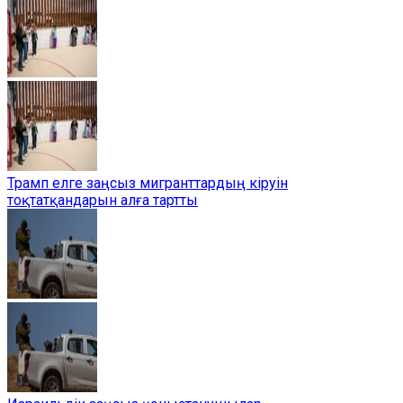
Трамп елге заңсыз мигранттардың кіруін
тоқтатқандарын алға тартты