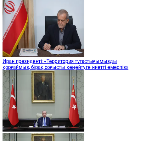
Иран президенті: «Территория тұтастығымызды
қорғаймыз, бірақ соғысты кеңейтуге ниетті емеспіз»