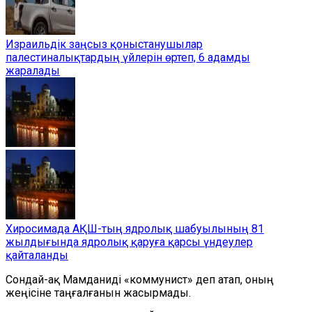
Израильдік заңсыз қоныстанушылар
палестиналықтардың үйлерін өртеп, 6 адамды
жаралады
Хиросимада АҚШ-тың ядролық шабуылының 81
жылдығында ядролық қаруға қарсы үндеулер
қайталанды
Сондай-ақ Мамданиді «коммунист» деп атап, оның
жеңісіне таңғалғанын жасырмады.