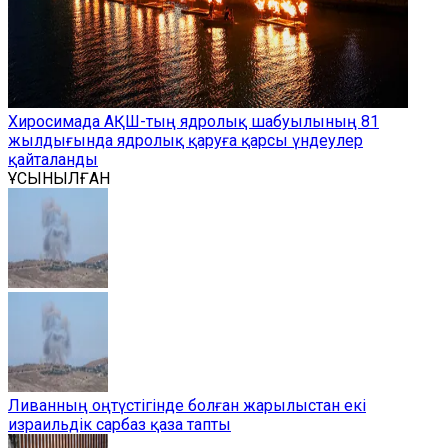
Хиросимада АҚШ-тың ядролық шабуылының 81
жылдығында ядролық қаруға қарсы үндеулер
қайталанды
ҰСЫНЫЛҒАН
Ливанның оңтүстігінде болған жарылыстан екі
израильдік сарбаз қаза тапты