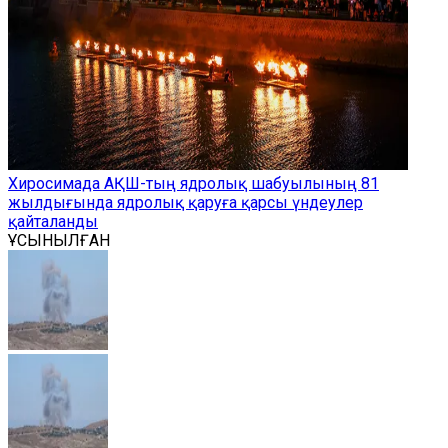
Хиросимада АҚШ-тың ядролық шабуылының 81
жылдығында ядролық қаруға қарсы үндеулер
қайталанды
ҰСЫНЫЛҒАН