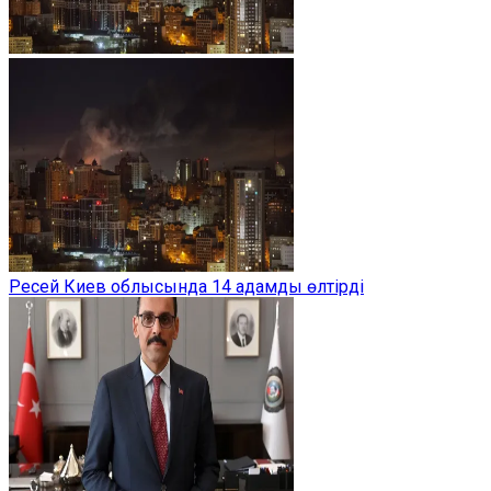
Ресей Киев облысында 14 адамды өлтірді