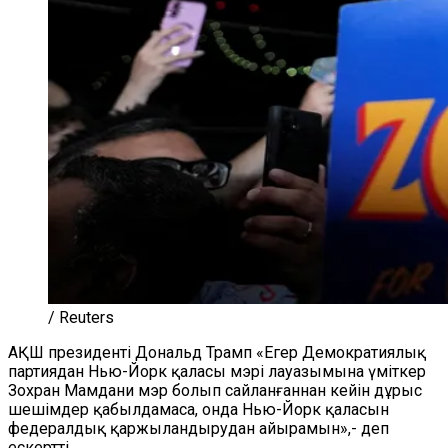
/ Reuters
АҚШ президенті Дональд Трамп «Егер Демократиялық
партиядан Нью-Йорк қаласы мэрі лауазымына үміткер
Зохран Мамдани мэр болып сайланғаннан кейін дұрыс
шешімдер қабылдамаса, онда Нью-Йорк қаласын
федералдық қаржыландырудан айырамын»,- деп
ескертті.