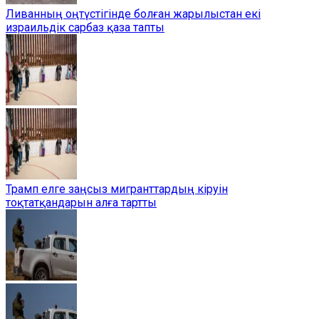
Ливанның оңтүстігінде болған жарылыстан екі
израильдік сарбаз қаза тапты
Трамп елге заңсыз мигранттардың кіруін
тоқтатқандарын алға тартты