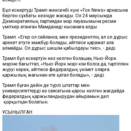
Бұл ескертуді Трамп жексенбі күні «Fox News» арнасына
берген сұхбаты кезінде жасады. Ол 24 маусымда
Демократиялық партиядан мэр лауазымына ресми
үміткер атанған Мамданиді нысанаға алды.
Трамп: «Егер ол сайланса, мен президентпін, ал ол дұрыс
әрекет етуге мәжбүр болады, әйтпесе қаражат ала
алмайды. Ол дұрыс шешім қабылдауы тиіс», - деді.
Трамп бұл ескертуін кез келген болашақ Нью-Йорк
мэріне бағыттап, «Нью-Йорк мэрі кім болса да, тәртіппен
жүруі керек, әйтпесе федералдық үкімет оларға
қаржылық жағынан өте қатал болады», - деді.
Трамп бұған дейін де түрлі штаттар мен
университеттерді өз саясатына қарсы келген жағдайда
федералдық қаржыландырудан айырамын деп
қорқытқан болатын.
ҰСЫНЫЛҒАН