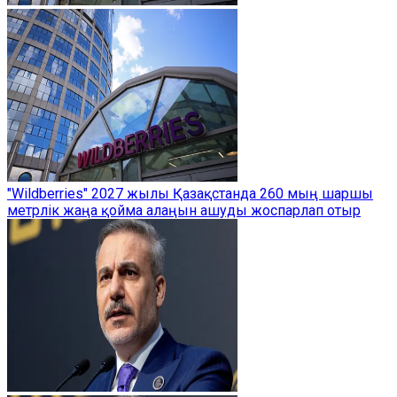
"Wildberries" 2027 жылы Қазақстанда 260 мың шаршы
метрлік жаңа қойма алаңын ашуды жоспарлап отыр