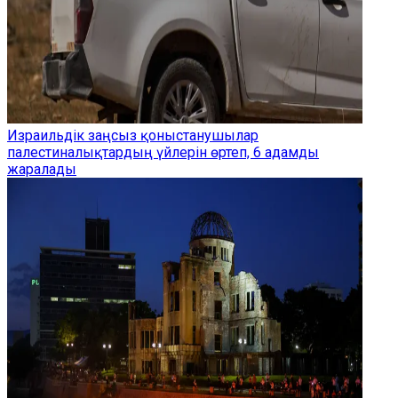
Израильдік заңсыз қоныстанушылар
палестиналықтардың үйлерін өртеп, 6 адамды
жаралады