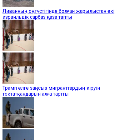
Ливанның оңтүстігінде болған жарылыстан екі
израильдік сарбаз қаза тапты
Трамп елге заңсыз мигранттардың кіруін
тоқтатқандарын алға тартты