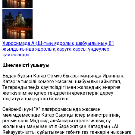
Хиросимада АҚШ-тың ядролық шабуылының 81
жылдығында ядролық қаруға қарсы үндеулер
қайталанды
Шиеленістің ушығуы
Бұдан бұрын Катар Ормуз бұғазы маңында Иранның
Катарға тиесілі кемеге жасаған шабуылын айыптап,
Тегеранды теңіз қауіпсіздігі мен жаһандық энергия
жеткізіліміне қатер төндіретін әрекеттерін дереу
тоқтатуға шақырған болатын.
Сейсенбі күні “Х” платформасында жасаған
мәлімдемесінде Катар Сыртқы істер министрлігінің
ресми өкілі Маджид әл-Ансари стратегиялық су
жолының маңынан өтіп бара жатқан Катардың «Al
Rekayyat» атты сұйытылған табиғи газ танкерін нысанаға