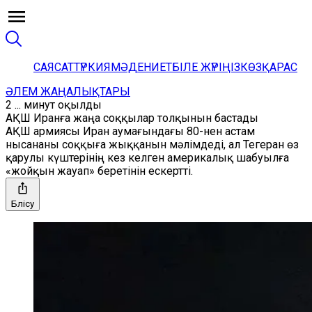
САЯСАТ
ТҮРКИЯ
МӘДЕНИЕТ
БІЛЕ ЖҮРІҢІЗ
КӨЗҚАРАС
ӘЛЕМ ЖАҢАЛЫҚТАРЫ
2 ... минут оқылды
АҚШ Иранға жаңа соққылар толқынын бастады
АҚШ армиясы Иран аумағындағы 80-нен астам
нысананы соққыға жыққанын мәлімдеді, ал Тегеран өз
қарулы күштерінің кез келген америкалық шабуылға
«жойқын жауап» беретінін ескертті.
Бөлісу