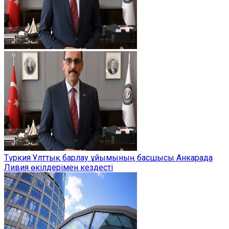
Түркия Ұлттық барлау ұйымының басшысы Анкарада
Ливия өкілдерімен кездесті