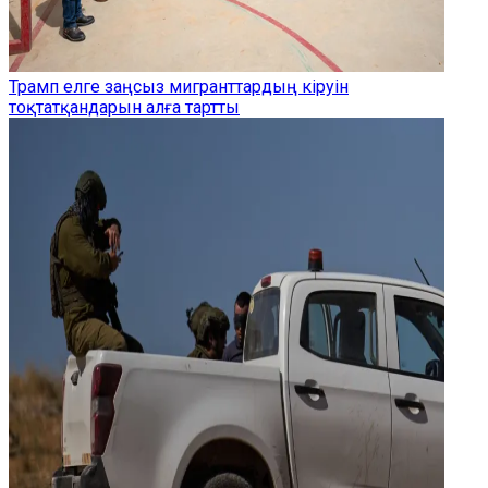
Трамп елге заңсыз мигранттардың кіруін
тоқтатқандарын алға тартты