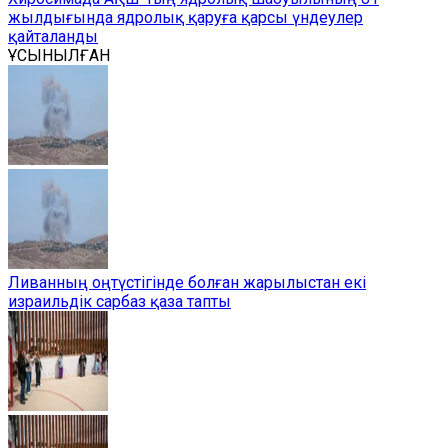
жылдығында ядролық қаруға қарсы үндеулер
қайталанды
ҰСЫНЫЛҒАН
Ливанның оңтүстігінде болған жарылыстан екі
израильдік сарбаз қаза тапты