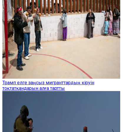
Трамп елге заңсыз мигранттардың кіруін
тоқтатқандарын алға тартты