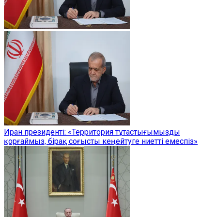
Иран президенті: «Территория тұтастығымызды
қорғаймыз, бірақ соғысты кеңейтуге ниетті емеспіз»