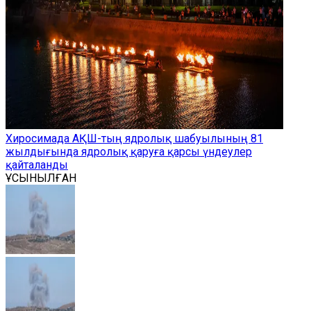
Хиросимада АҚШ-тың ядролық шабуылының 81
жылдығында ядролық қаруға қарсы үндеулер
қайталанды
ҰСЫНЫЛҒАН