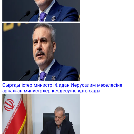
Сыртқы істер министрі Фидан Иерусалим мәселесіне
арналған министрлер кездесуіне қатысады