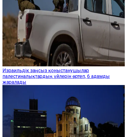
Израильдік заңсыз қоныстанушылар
палестиналықтардың үйлерін өртеп, 6 адамды
жаралады