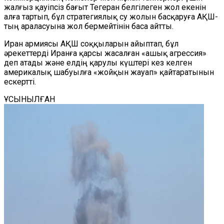
жалғыз қауіпсіз бағыт Тегеран белгілеген жол екенін
алға тартып, бұл стратегиялық су жолын басқаруға АҚШ-
тың араласуына жол бермейтінін баса айтты.
Иран армиясы АҚШ соққыларын айыптап, бұл
әрекеттерді Иранға қарсы жасалған «ашық агрессия»
деп атады және елдің қарулы күштері кез келген
америкалық шабуылға «жойқын жауап» қайтаратынын
ескертті.
ҰСЫНЫЛҒАН