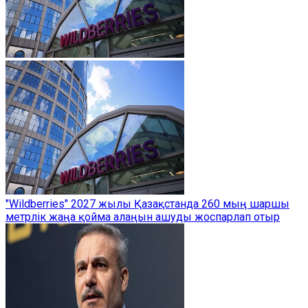
"Wildberries" 2027 жылы Қазақстанда 260 мың шаршы
метрлік жаңа қойма алаңын ашуды жоспарлап отыр