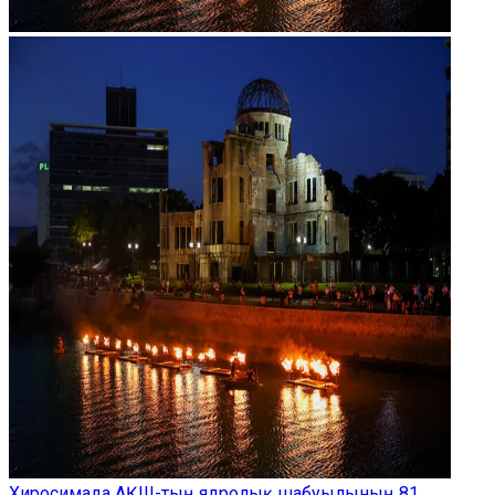
Хиросимада АҚШ-тың ядролық шабуылының 81