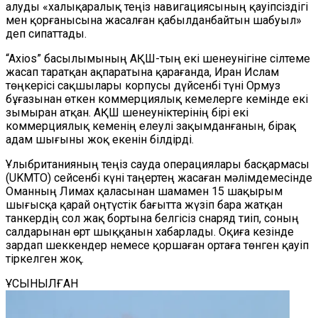
алуды «халықаралық теңіз навигациясының қауіпсіздігі
мен қорғанысына жасалған қабылданбайтын шабуыл»
деп сипаттады.
“Axios” басылымының АҚШ-тың екі шенеунігіне сілтеме
жасап таратқан ақпаратына қарағанда, Иран Ислам
төңкерісі сақшылары корпусы дүйсенбі түні Ормуз
бұғазынан өткен коммерциялық кемелерге кемінде екі
зымыран атқан. АҚШ шенеуніктерінің бірі екі
коммерциялық кеменің елеулі зақымданғанын, бірақ
адам шығыны жоқ екенін білдірді.
Ұлыбританияның теңіз сауда операциялары басқармасы
(UKMTO) сейсенбі күні таңертең жасаған мәлімдемесінде
Оманның Лимах қаласынан шамамен 15 шақырым
шығысқа қарай оңтүстік бағытта жүзіп бара жатқан
танкердің сол жақ бортына белгісіз снаряд тиіп, соның
салдарынан өрт шыққанын хабарлады. Оқиға кезінде
зардап шеккендер немесе қоршаған ортаға төнген қауіп
тіркелген жоқ.
ҰСЫНЫЛҒАН