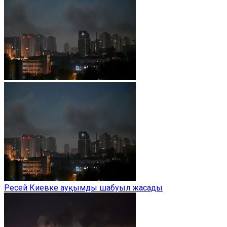
Ресей Киевке ауқымды шабуыл жасады