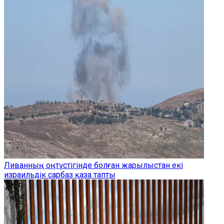
Ливанның оңтүстігінде болған жарылыстан екі
израильдік сарбаз қаза тапты