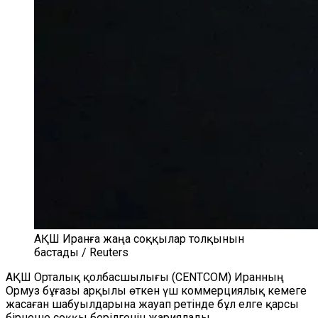
АҚШ Иранға жаңа соққылар толқынын
бастады / Reuters
АҚШ Орталық қолбасшылығы (CENTCOM) Иранның
Ормуз бұғазы арқылы өткен үш коммерциялық кемеге
жасаған шабуылдарына жауап ретінде бұл елге қарсы
бірнеше соққы берілгенін жариялады.