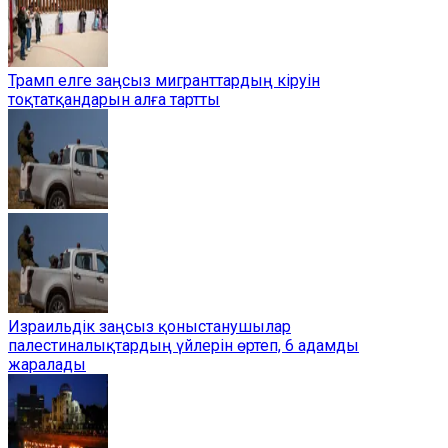
Трамп елге заңсыз мигранттардың кіруін
тоқтатқандарын алға тартты
Израильдік заңсыз қоныстанушылар
палестиналықтардың үйлерін өртеп, 6 адамды
жаралады