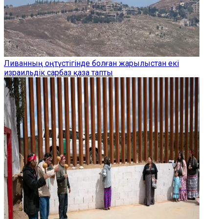
Ливанның оңтүстігінде болған жарылыстан екі
израильдік сарбаз қаза тапты