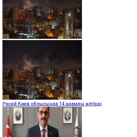
Ресей Киев облысында 14 адамды өлтірді