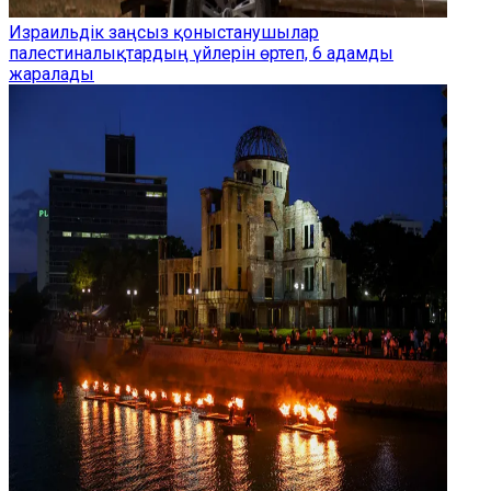
Израильдік заңсыз қоныстанушылар
палестиналықтардың үйлерін өртеп, 6 адамды
жаралады