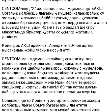
CENTCOM-ның “Х” желісіндегі мәлімдемесінде: «АҚШ
Орталық қолбасшылығының күштері халықаралық су
жолында жазықсыз бейбіт тұрғындардан құралған
экипажы бар коммерциялық кемелерді нысанаға алып,
шабуылдағаны үшін Иранға ауыр зардап шектіру
мақсатында бірқатар қуатты соққылар жасады», —
делінген.
Кейінірек АҚШ армиясы Ирандағы 80-нен астам
нысананың жойылғанын қосып өтті.
CENTCOM мәлімдемесіне сәйкес, әскери күштер
стратегиялық су жолы мен оның айналасындағы
Иранның әуе шабуылына қарсы қорғаныс жүйелерін,
командалық және бақылау желілерін, жағалаудағы
радиолокациялық станцияларды, кемеге қарсы
зымыран кешендерін және Иран Ислам төңкерісі
сақшылары корпусына тиесілі 60-тан астам шағын
қайықты нысанаға алған әскери операция жүргізді.
Сонымен қатар Иранның жоғарғы бірлескен әскери
қолбасшылығы Ормуз бұғазы арқылы өтетін
коммерциялық кемелер мен мұнай танкерлері үшін