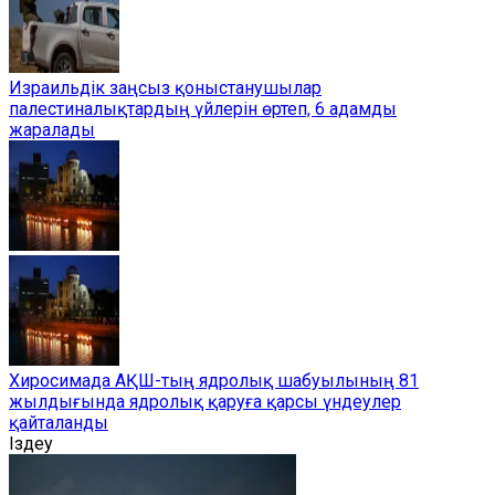
Израильдік заңсыз қоныстанушылар
палестиналықтардың үйлерін өртеп, 6 адамды
жаралады
Хиросимада АҚШ-тың ядролық шабуылының 81
жылдығында ядролық қаруға қарсы үндеулер
қайталанды
Іздеу