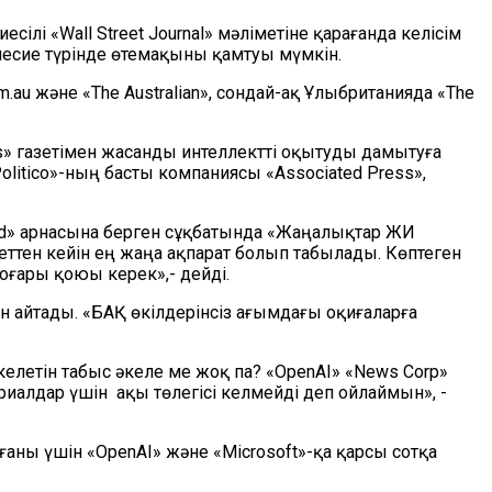
ілі «Wall Street Journal» мәліметіне қарағанда келісім
несие түрінде өтемақыны қамтуы мүмкін.
m.au
және «The Australian», сондай-ақ Ұлыбританияда «The
s» газетімен жасанды интеллектті оқытуды дамытуға
Politico»-ның басты компаниясы «Associated Press»,
ld» арнасына берген сұқбатында «Жаңалықтар ЖИ
меттен кейін ең жаңа ақпарат болып табылады. Көптеген
оғары қоюы керек»,- дейді.
айтады. «БАҚ өкілдерінсіз ағымдағы оқиғаларға
келетін табыс әкеле ме жоқ па? «OpenAI» «News Corp»
алдар үшін ақы төлегісі келмейді деп ойлаймын», -
аны үшін «OpenAI» және «Microsoft»-қа қарсы сотқа