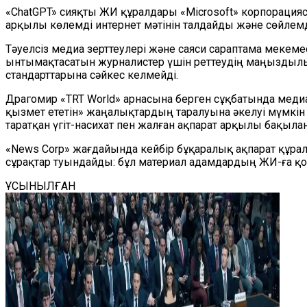
«ChatGPT» сияқты ЖИ құралдары «Microsoft» корпорацияс
арқылы көлемді интернет мәтінін талдайды және сөйлемд
Тәуелсіз медиа зерттеулері және саяси сараптама меке
ынтымақтасатын журналистер үшін реттеудің маңыздылығ
стандарттарына сәйкес келмейді.
Драгомир «TRT World» арнасына берген сұқбатында медиа
қызмет ететін» жаңалықтардың таралуына әкелуі мүмкін 
таратқан үгіт-насихат пен жалған ақпарат арқылы бақылан
«News Corp» жағдайында кейбір бұқаралық ақпарат құра
сұрақтар туындайды: бұл материал адамдардың ЖИ-ға қоя
ҰСЫНЫЛҒАН