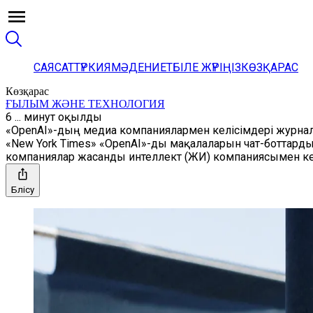
САЯСАТ
ТҮРКИЯ
МӘДЕНИЕТ
БІЛЕ ЖҮРІҢІЗ
КӨЗҚАРАС
Көзқарас
ҒЫЛЫМ ЖӘНЕ ТЕХНОЛОГИЯ
6 ... минут оқылды
«OpenAI»-дың медиа компаниялармен келісімдері журна
«New York Times» «OpenAI»-ды мақалаларын чат-боттарды 
компаниялар жасанды интеллект (ЖИ) компаниясымен ке
Бөлісу