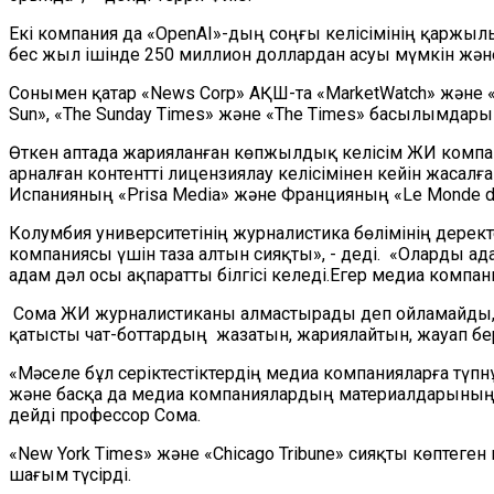
Екі компания да «OpenAI»-дың соңғы келісімінің қаржылық
бес жыл ішінде 250 миллион доллардан асуы мүмкін жән
Сонымен қатар «News Corp» АҚШ-та «MarketWatch» және «Ne
Sun», «The Sunday Times» және «The Times» басылымдарын
Өткен аптада жарияланған көпжылдық келісім ЖИ компан
арналған контентті лицензиялау келісімінен кейін жасалғ
Испанияның «Prisa Media» және Францияның «Le Monde 
Колумбия университетінің журналистика бөлімінің дере
компаниясы үшін таза алтын сияқты», - деді. «Оларды ад
адам дәл осы ақпаратты білгісі келеді.Егер медиа компа
Сома ЖИ журналистиканы алмастырады деп ойламайды, о
қатысты чат-боттардың жазатын, жариялайтын, жауап бере
«Мәселе бұл серіктестіктердің медиа компанияларға түпн
және басқа да медиа компаниялардың материалдарының қ
дейді профессор Сома.
«New York Times» және «Chicago Tribune» сияқты көптеге
шағым түсірді.