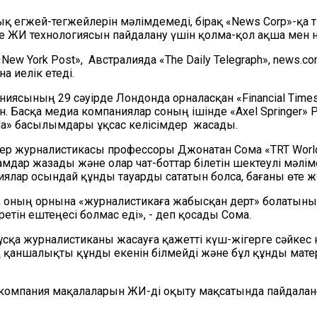
 егжей-тегжейлерін мәлімдемеді, бірақ «News Corp»-қа тиес
е ЖИ технологиясын пайдалану үшін қолма-қол ақша мен 
w York Post», Австралияда «The Daily Telegraph», news.co
а иелік етеді.
иясының 29 сәуірде Лондонда орналасқан «Financial Time
ан. Басқа медиа компаниялар соның ішінде «Axel Springer» 
da» басылымдары ұқсас келісімдер жасады.
ктер журналистикасы профессоры Джонатан Сома «TRT Wor
амдар жазады және олар чат-боттар білетін шектеулі мәлі
ниялар осындай құнды тауарды сататын болса, бағаны өте ж
ның орнына «журналистикаға жабысқан дерт» болатынын 
тін ештеңесі болмас еді», - деп қосады Сома.
ұсқа журналистиканы жасауға қажетті күш-жігерге сәйкес 
аншалықты құнды екенін білмейді және бұл құнды матери
н компания мақалаларын ЖИ-ді оқыту мақсатында пайдаланғ