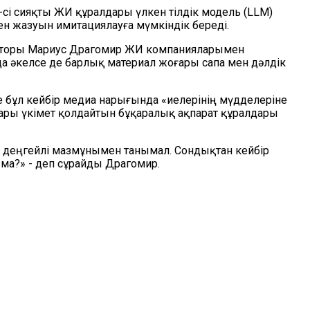
cі сияқты ЖИ құралдары үлкен тілдік модель (LLM)
ен жазуын имитациялауға мүмкіндік береді.
ректоры Мариус Драгомир ЖИ компанияларымен
а әкелсе де барлық материал жоғары сапа мен дәлдік
е бұл кейбір медиа нарығында «иелерінің мүдделеріне
алары үкімет қолдайтын бұқаралық ақпарат құралдары
н деңгейлі мазмұнымен танымал. Сондықтан кейбір
ма?» - деп сұрайды Драгомир.