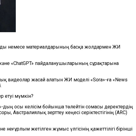
олады немесе материалдарының басқа жолдармен ЖИ
ы және «ChatGPT» пайдаланушыларының сұрақтарына
ық видеолар жасай алатын ЖИ моделі «Sora»-ға «News
.
 етуі мүмкін?
I»-дың осы келісім бойынша төлейтін сомасы деректердің
ы, Австралиялық зерттеу кеңесі серіктестігінің (ARC)
е неғұрлым жетілген жұмыс үлгісінің қажеттілігі бірінші