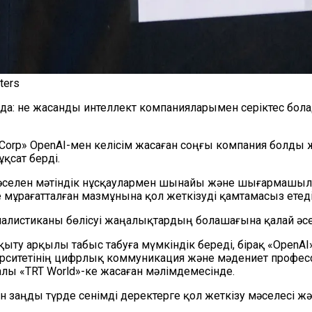
ters
да: не жасанды интеллект компанияларымен серіктес б
 Corp» OpenAI-мен келісім жасаған соңғы компания болд
ұқсат берді.
 мәселен мәтіндік нұсқаулармен шынайы және шығармашыл
ұрағатталған мазмұнына қол жеткізуді қамтамасыз етеді
листиканы бөлісуі жаңалықтардың болашағына қалай әсер
қыту арқылы табыс табуға мүмкіндік береді, бірақ «OpenA
рситетінің цифрлық коммуникация және мәдениет профессор
алы «TRT World»-ке жасаған мәлімдемесінде.
 заңды түрде сенімді деректерге қол жеткізу мәселесі жән