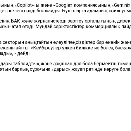
ының «Copilot»-ы және «Google» компаниясының «Gemini»-
егі келесі сөзді болжайды. Бұл оларға адамның сөйлеуі м
месінің БАҚ және журналистерді зерттеу орталығының ди
ын атап өтеді. Мұндай серіктестіктер коммерциялық пайд
 секторын анықтайтын елеулі теңсіздіктер бар екенін жән
екенін айтты. «Кейбіреулер үлкен билікке ие болса, басқ
ады», - дейді.
лдары таблоидтық және әрқашан дәл бола бермейтін төме
тын барлық сұрағына «дұрыс» жауап ретінде көруге бола 