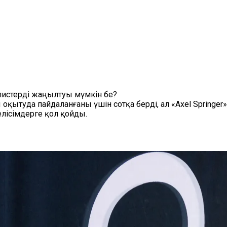
листерді жаңылтуы мүмкін бе?
оқытуда пайдаланғаны үшін сотқа берді, ал «Axel Springer
лісімдерге қол қойды.