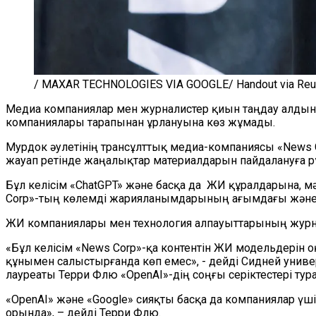
/ MAXAR TECHNOLOGIES VIA GOOGLE/ Handout via Reu
Медиа компаниялар мен журналистер қиын таңдау алдын
компаниялары тарапынан ұрлануына көз жұмады.
Мурдок әулетінің трансұлттық медиа-компаниясы «News
жауап ретінде жаңалықтар материалдарын пайдалануға р
Бұл келісім «ChatGPT» және басқа да ЖИ құралдарына,
Corp»-тың көлемді жарияланымдарының ағымдағы және м
ЖИ компаниялары мен технология алпауыттарының журна
«Бұл келісім «News Corp»-қа контентін ЖИ модельдерін о
құнымен салыстырғанда көп емес», - дейді Сидней униве
лауреаты Терри Флю «OpenAI»-дің соңғы серіктестері тур
«OpenAI» және «Google» сияқты басқа да компаниялар үшін
орында», – дейді Терри Флю.